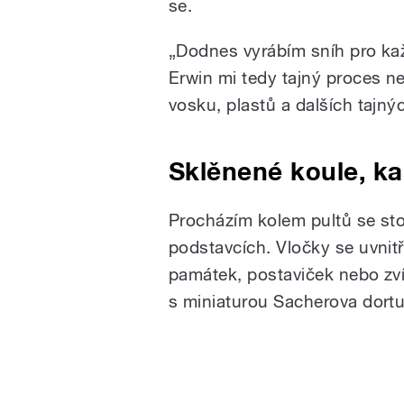
se.
„Dodnes vyrábím sníh pro každ
Erwin mi tedy tajný proces nep
vosku, plastů a dalších tajný
Sklěnené koule, k
Procházím kolem pultů se st
podstavcích. Vločky se uvnit
památek, postaviček nebo zvíř
s miniaturou Sacherova dortu,