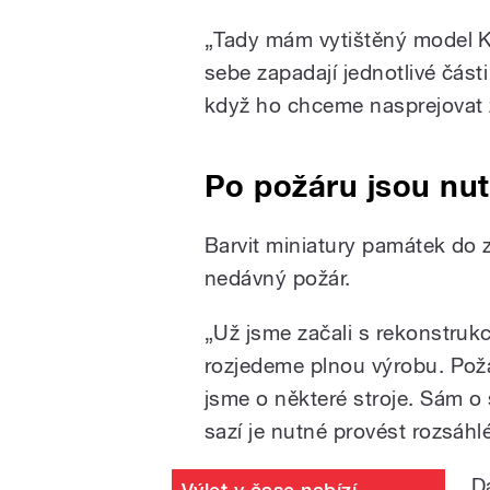
„Tady mám vytištěný model K
sebe zapadají jednotlivé část
když ho chceme nasprejovat z
Po požáru jsou nu
Barvit miniatury památek do zl
nedávný požár.
„Už jsme začali s rekonstruk
rozjedeme plnou výrobu. Požár
jsme o některé stroje. Sám o s
sazí je nutné provést rozsáhl
D