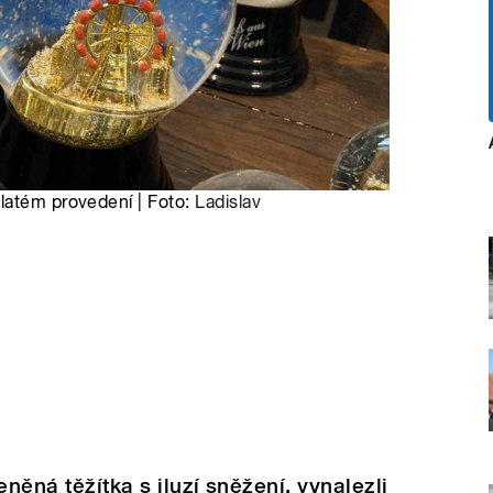
latém provedení | Foto:
Ladislav
eněná těžítka s iluzí sněžení, vynalezli