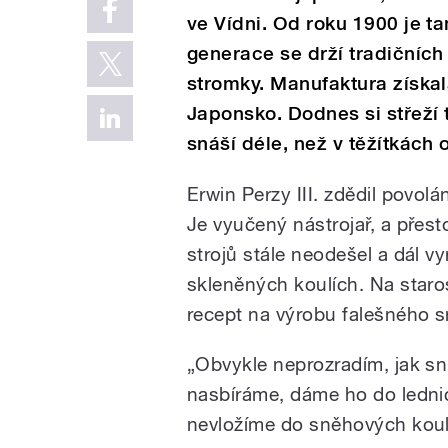
ve Vídni. Od roku 1900 je ta
generace se drží tradičních
stromky. Manufaktura získa
Japonsko. Dodnes si střeží 
snáší déle, než v těžítkách
Erwin Perzy III. zdědil povolá
Je vyučený nástrojař, a přest
strojů stále neodešel a dál v
skleněných koulích. Na staro
recept na výrobu falešného 
„Obvykle neprozradím, jak sn
nasbíráme, dáme ho do ledni
nevložíme do sněhových koulí