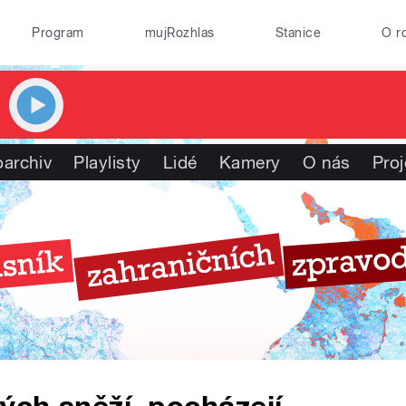
Program
mujRozhlas
Stanice
O r
oarchiv
Playlisty
Lidé
Kamery
O nás
Proj