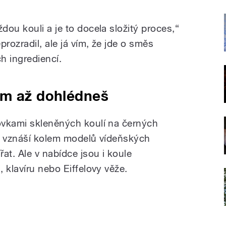
ou kouli a je to docela složitý proces,“
rozradil, ale já vím, že jde o směs
ch ingrediencí.
am až dohlédneš
ovkami skleněných koulí na černých
ř vznáší kolem modelů vídeňských
at. Ale v nabídce jsou i koule
 klavíru nebo Eiffelovy věže.