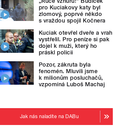
„Ruce vzhůru!“ Budíček
pro Kuciakovy katy byl
zlomový, poprvé někdo
s vraždou spojil Kočnera
Kuciak otevřel dveře a vrah
vystřelil. Pro peníze si pak
dojel k muži, který ho
práskl policii
Pozor, zákruta byla
fenomén. Mluvili jsme
k milionům posluchačů,
vzpomíná Luboš Machaj
Jak nás naladíte na DABu