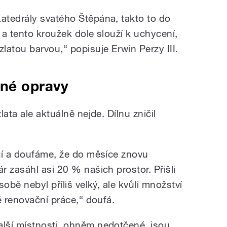
atedrály svatého Štěpána, takto to do
i a tento kroužek dole slouží k uchycení,
latou barvou,“ popisuje Erwin Perzy III.
tné opravy
ata ale aktuálně nejde. Dílnu zničil
cí a doufáme, že do měsíce znovu
 zasáhl asi 20 % našich prostor. Přišli
obě nebyl příliš velký, ale kvůli množství
é renovační práce,“ doufá.
alší místnosti, ohněm nedotčené, jsou