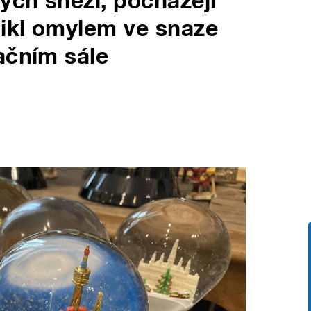
ých sněží, pocházejí
ikl omylem ve snaze
ačním sále