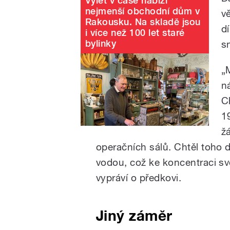
Výlet v čase nabízí
nejmenší obchodní dům v
v
Rakousku. Na skladě jsou
d
i více než 100 let staré
bylinky
s
„
ná
C
1
ž
operačních sálů. Chtěl toho 
vodou, což ke koncentraci svě
vypráví o předkovi.
Jiný záměr