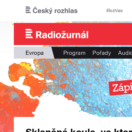
Přejít k hlavnímu obsahu
iRozhlas
Evropa
Program
Pořady
Audi