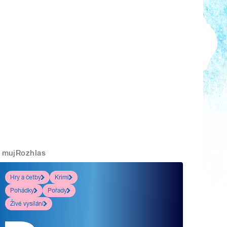
mujRozhlas
Hry a četby
Krimi
Pohádky
Pořady
Živé vysílání