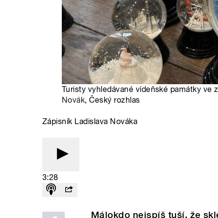
Turisty vyhledávané vídeňské památky ve z
Novák
, Český rozhlas
Zápisník Ladislava Nováka
3:28
Málokdo nejspíš tuší, že skl