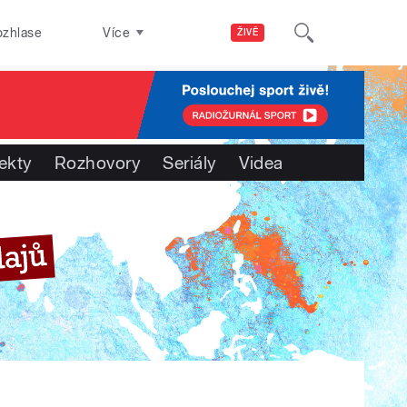
ozhlase
Více
ŽIVĚ
ekty
Rozhovory
Seriály
Videa