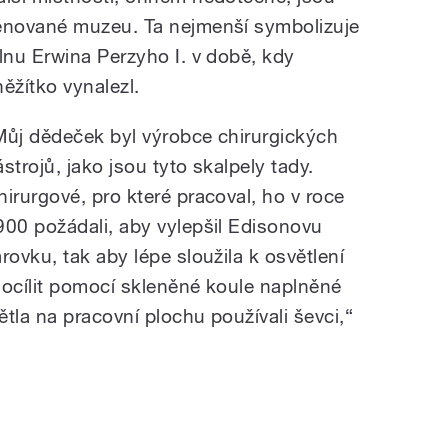
ěnované muzeu. Ta nejmenší symbolizuje
ílnu Erwina Perzyho I. v době, kdy
něžítko vynalezl.
Můj dědeček byl výrobce chirurgických
strojů, jako jsou tyto skalpely tady.
hirurgové, pro které pracoval, ho v roce
900 požádali, aby vylepšil Edisonovu
árovku, tak aby lépe sloužila k osvětlení
docílit pomocí skleněné koule naplněné
tla na pracovní plochu používali ševci,“