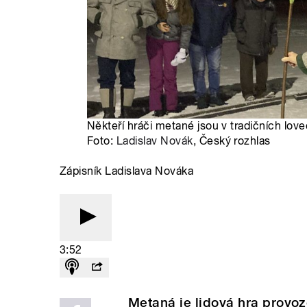
Někteří hráči metané jsou v tradičních lov
Foto:
Ladislav Novák
, Český rozhlas
Zápisník Ladislava Nováka
3:52
Metaná je lidová hra provo