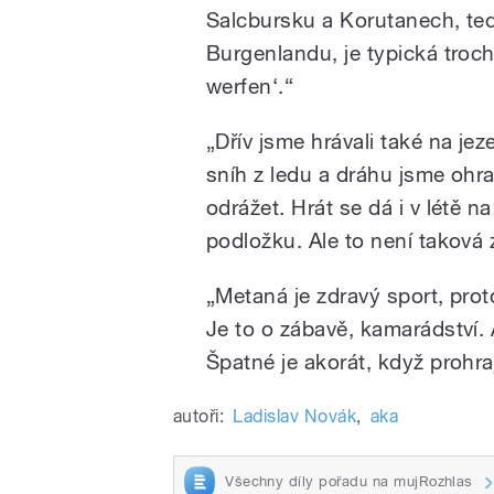
Salcbursku a Korutanech, ted
Burgenlandu, je typická trochu
werfen‘.“
„Dřív jsme hrávali také na je
sníh z ledu a dráhu jsme ohr
odrážet. Hrát se dá i v létě n
podložku. Ale to není taková 
„Metaná je zdravý sport, prot
Je to o zábavě, kamarádství. A
Špatné je akorát, když prohraj
autoři:
Ladislav Novák
,
aka
Všechny díly pořadu na mujRozhlas