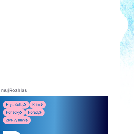
mujRozhlas
Hry a četby
Krimi
Pohádky
Pořady
Živé vysílání