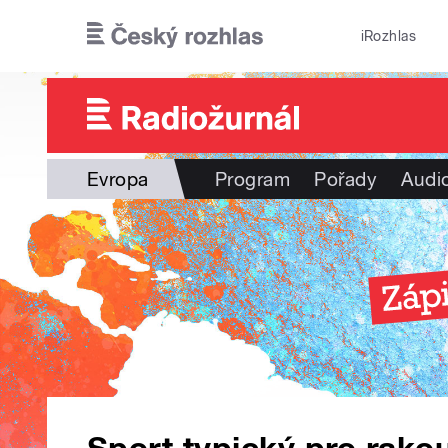
Přejít k hlavnímu obsahu
iRozhlas
Evropa
Program
Pořady
Audi