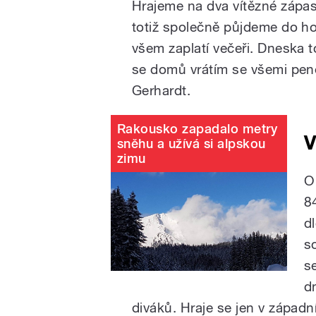
Hrajeme na dva vítězné zápasy
totiž společně půjdeme do h
všem zaplatí večeři. Dneska 
se domů vrátím se všemi peně
Gerhardt.
Rakousko zapadalo metry
V
sněhu a užívá si alpskou
zimu
O
8
d
s
s
d
diváků. Hraje se jen v západ