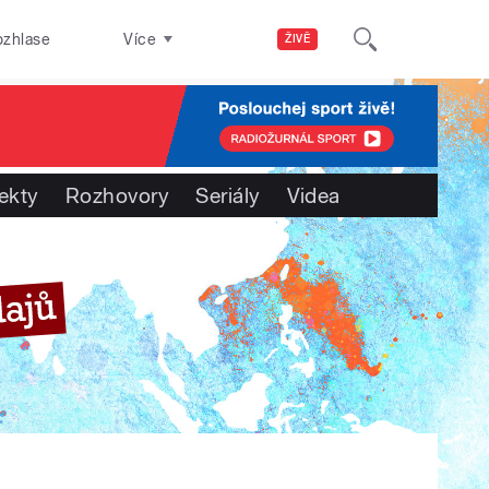
ozhlase
Více
ŽIVĚ
ekty
Rozhovory
Seriály
Videa