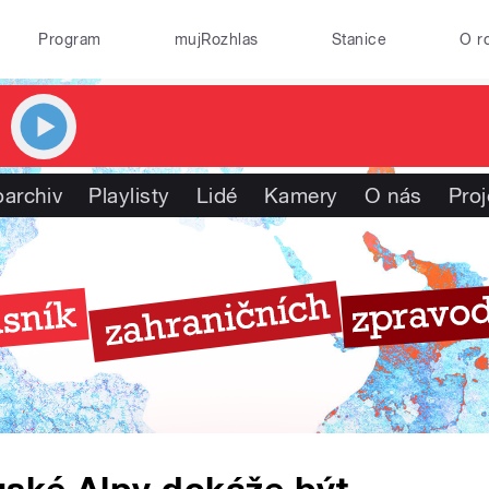
Program
mujRozhlas
Stanice
O r
oarchiv
Playlisty
Lidé
Kamery
O nás
Proj