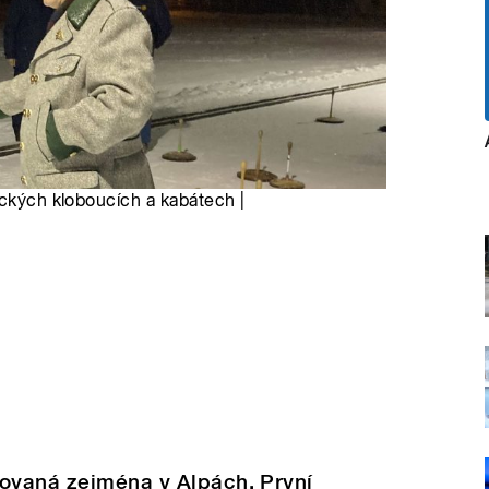
eckých kloboucích a kabátech |
zovaná zejména v Alpách. První