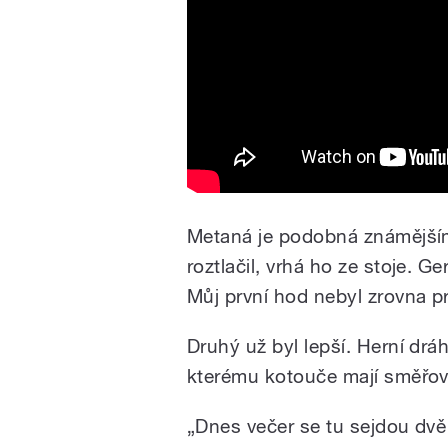
Metaná je podobná známějším
roztlačil, vrhá ho ze stoje. G
Můj první hod nebyl zrovna pr
Druhý už byl lepší. Herní dráha
kterému kotouče mají směřova
„Dnes večer se tu sejdou dvě 