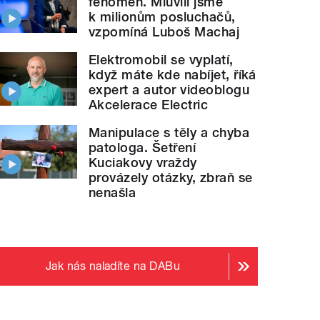
fenomén. Mluvili jsme
k milionům posluchačů,
vzpomíná Luboš Machaj
Elektromobil se vyplatí,
když máte kde nabíjet, říká
expert a autor videoblogu
Akcelerace Electric
Manipulace s těly a chyba
patologa. Šetření
Kuciakovy vraždy
provázely otázky, zbraň se
nenašla
Jak nás naladíte na DABu