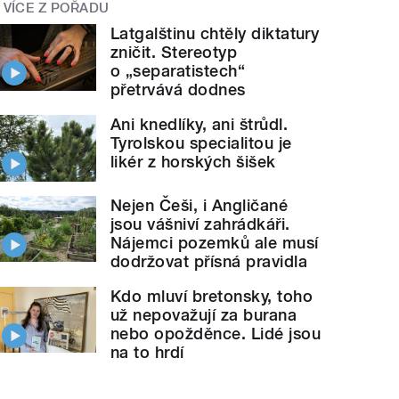
VÍCE Z POŘADU
Latgalštinu chtěly diktatury
zničit. Stereotyp
o „separatistech“
přetrvává dodnes
Ani knedlíky, ani štrůdl.
Tyrolskou specialitou je
likér z horských šišek
Nejen Češi, i Angličané
jsou vášniví zahrádkáři.
Nájemci pozemků ale musí
dodržovat přísná pravidla
Kdo mluví bretonsky, toho
už nepovažují za burana
nebo opožděnce. Lidé jsou
na to hrdí