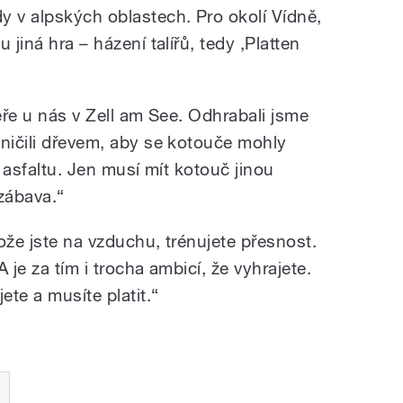
y v alpských oblastech. Pro okolí Vídně,
 jiná hra – házení talířů, tedy ,Platten
zeře u nás v Zell am See. Odhrabali jsme
aničili dřevem, aby se kotouče mohly
a asfaltu. Jen musí mít kotouč jinou
zábava.“
ože jste na vzduchu, trénujete přesnost.
 je za tím i trocha ambicí, že vyhrajete.
ete a musíte platit.“