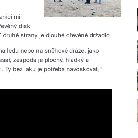
anici mi
řevěný disk
druhé strany je dlouhé dřevěné držadlo.
na ledu nebo na sněhové dráze, jako
esař, zespoda je plochý, hladký a
. Ty bez laku je potřeba navoskovat,“