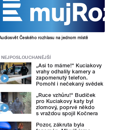
Audiosvět Českého rozhlasu na jednom místě
NEJPOSLOUCHANĚJŠÍ
„Asi to máme!“ Kuciakovy
vrahy odhalily kamery a
zapomenutý telefon.
Pomohl i nečekaný svědek
„Ruce vzhůru!“ Budíček
pro Kuciakovy katy byl
zlomový, poprvé někdo
s vraždou spojil Kočnera
Pozor, zákruta byla