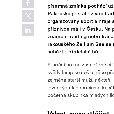
písemná zmínka pochází už 
Rakousku je stále živou tradi
organizovaný sport a hraje 
příznivce má i v Česku. Na
známější curling nebo fran
rakouského Zell am See se
schází k přátelské hře.
K noční hře na zasněžené bíl
světly lamp se sešlo něco přes
zejména starší muži, někteří i
loveckých kloboucích a kabáte
početná skupinka mladých lid
Vrhat, neroztláčet