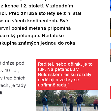
z konce 12. století. V západním
cí. Před zhruba sto lety se z ní stal
se na všech kontinentech. Své
 první pohled metaná připomíná
couzský pétanque. Nedaleko
 skupina známých jednou do roka
é dráze pod
Ředitel, nebo dělník, je to
fuk. Na pétanquu v
 40 lidí,
Buloňském lesíku rozdíly
 v tradičních
nedělají a ze hry se
upřímně radují
ch, je tady i
í.