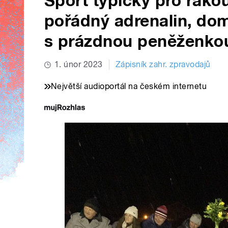
Sport typický pro rako
pořádný adrenalin, dom
s prázdnou peněženko
1. únor 2023
Zápisník zahr. zpravodajů
Největší audioportál na českém internetu