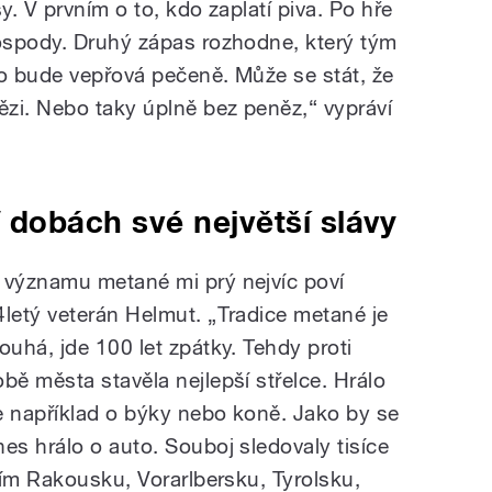
. V prvním o to, kdo zaplatí piva. Po hře
ospody. Druhý zápas rozhodne, který tým
to bude vepřová pečeně. Může se stát, že
zi. Nebo taky úplně bez peněz,“ vypráví
 dobách své největší slávy
 významu metané mi prý nejvíc poví
4letý veterán Helmut. „Tradice metané je
louhá, jde 100 let zpátky. Tehdy proti
obě města stavěla nejlepší střelce. Hrálo
e například o býky nebo koně. Jako by se
nes hrálo o auto. Souboj sledovaly tisíce
ním Rakousku, Vorarlbersku, Tyrolsku,