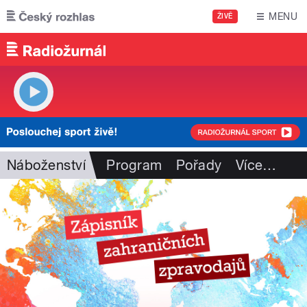
Přejít k hlavnímu obsahu
MENU
ŽIVĚ
Náboženství
Program
Pořady
Více
…