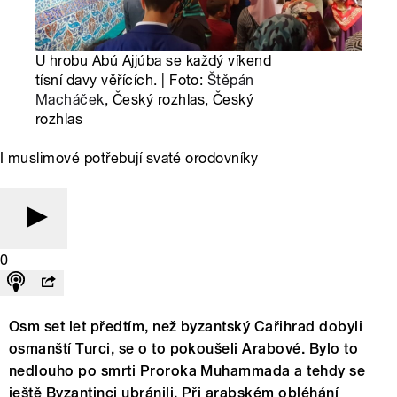
U hrobu Abú Ajjúba se každý víkend
tísní davy věřících. | Foto:
Štěpán
Macháček
, Český rozhlas, Český
rozhlas
I muslimové potřebují svaté orodovníky
0
Osm set let předtím, než byzantský Cařihrad dobyli
osmanští Turci, se o to pokoušeli Arabové. Bylo to
nedlouho po smrti Proroka Muhammada a tehdy se
ještě Byzantinci ubránili. Při arabském obléhání