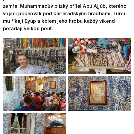
zemřel Muhammadův blízký přítel Abú Ajjúb, kterého
vojáci pochovali pod cařihradskými hradbami. Turci
mu říkají Eyüp a kolem jeho hrobu každý víkend
pořádají velkou pouť.