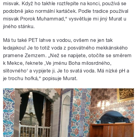
misvak. Když ho takhle roztřepíte na konci, používá se
podobně jako normální kartáček. Podle tradice používal
misvak Prorok Muhammad,“ vysvětluje mi jiný Murat u
jiného stánku.
Má tu také PET lahve s vodou, ovšem ne jen tak
ledajakou! Je to totiž voda z posvátného mekkánského
pramene Zemzem. „Než se napijete, otočíte se směrem
k Mekce, řeknete ‚Ve jménu Boha milosrdného,
slitovného‘ a vypijete ji. Je to svatá voda. Má nízké pH a
je trochu hořká,“ popisuje Murat.