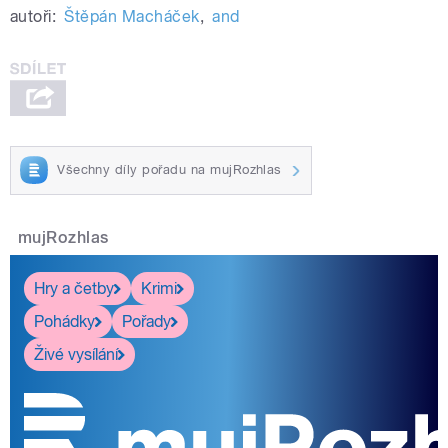
autoři:
Štěpán Macháček
,
and
Všechny díly pořadu na mujRozhlas
mujRozhlas
Hry a četby
Krimi
Pohádky
Pořady
Živé vysílání