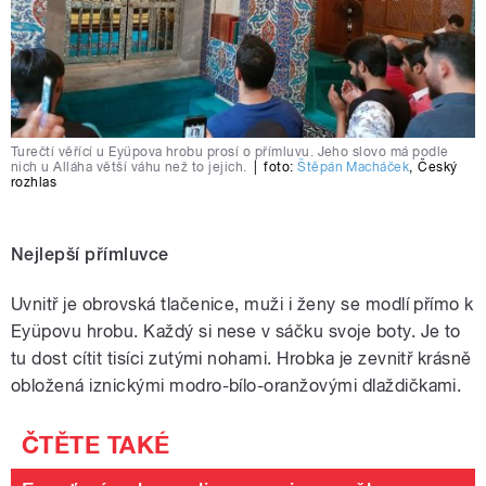
Turečtí věřící u Eyüpova hrobu prosí o přímluvu. Jeho slovo má podle
nich u Alláha větší váhu než to jejich.
|
foto:
Štěpán Macháček
,
Český
rozhlas
Nejlepší přímluvce
Uvnitř je obrovská tlačenice, muži i ženy se modlí přímo k
Eyüpovu hrobu. Každý si nese v sáčku svoje boty. Je to
tu dost cítit tisíci zutými nohami. Hrobka je zevnitř krásně
obložená iznickými modro-bílo-oranžovými dlaždičkami.