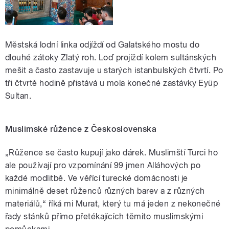
Městská lodní linka odjíždí od Galatského mostu do
dlouhé zátoky Zlatý roh. Loď projíždí kolem sultánských
mešit a často zastavuje u starých istanbulských čtvrtí. Po
tři čtvrtě hodině přistává u mola konečné zastávky Eyüp
Sultan.
Muslimské růžence z Československa
„Růžence se často kupují jako dárek. Muslimští Turci ho
ale používají pro vzpomínání 99 jmen Alláhových po
každé modlitbě. Ve věřící turecké domácnosti je
minimálně deset růženců různých barev a z různých
materiálů,“ říká mi Murat, který tu má jeden z nekonečné
řady stánků přímo přetékajících těmito muslimskými