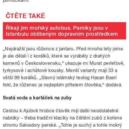
pomůckami.
Říkají jim mořský autobus. Parníky jsou v
Istanbulu oblíbeným dopravním prostředkem
„Nejdražší jsou růžence z jantaru. Před mnoha lety jsme
je ale dělali i z korálků, které se vyráběly z drahých
kamenů v Československu,“ ukazuje mi Murat perleťové,
tyrkysové i achátové kousky. Menší varianty mají 33 a
větší 99 korálků. „Slavný islámský teolog Hasan Basrí
řekl, že růženec je nejlepším přítelem člověka,“ dodává.
Svatá voda a kartáček na zuby
Cestou k Ajúbvě hrobce člověk míjí další neodolatelné
nabídky – třeba tradiční klacíky na čištění zubů z kořene
stromu Salvadory perské. „Tohle je suchý a tohle mokrý