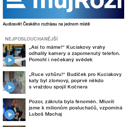
Audiosvět Českého rozhlasu na jednom místě
NEJPOSLOUCHANĚJŠÍ
„Asi to máme!“ Kuciakovy vrahy
odhalily kamery a zapomenutý telefon.
Pomohl i nečekaný svědek
„Ruce vzhůru!“ Budíček pro Kuciakovy
katy byl zlomový, poprvé někdo
s vraždou spojil Kočnera
Pozor, zákruta byla fenomén. Mluvili
jsme k milionům posluchačů, vzpomíná
Luboš Machaj