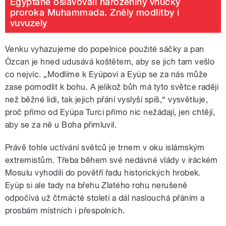
Egypťané oslavovali narozeniny vnučky
proroka Muhammada. Zněly modlitby i
vuvuzely
Venku vyhazujeme do popelnice použité sáčky a pan
Özcan je hned udusává koštětem, aby se jich tam vešlo
co nejvíc. „Modlíme k Eyüpovi a Eyüp se za nás může
zase pomodlit k bohu. A jelikož bůh má tyto světce raději
než běžné lidi, tak jejich přání vyslyší spíš,“ vysvětluje,
proč přímo od Eyüpa Turci přímo nic nežádají, jen chtějí,
aby se za ně u Boha přimluvil.
Právě tohle uctívání světců je trnem v oku islámským
extremistům. Třeba během své nedávné vlády v iráckém
Mosulu vyhodili do povětří řadu historických hrobek.
Eyüp si ale tady na břehu Zlatého rohu nerušeně
odpočívá už čtrnácté století a dál naslouchá přáním a
prosbám místních i přespolních.