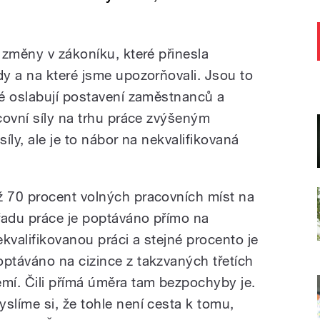
 změny v zákoníku, které přinesla
y a na které jsme upozorňovali. Jsou to
é oslabují postavení zaměstnanců a
covní síly na trhu práce zvýšeným
íly, ale je to nábor na nekvalifikovaná
ž 70 procent volných pracovních míst na
řadu práce je poptáváno přímo na
ekvalifikovanou práci a stejné procento je
optáváno na cizince z takzvaných třetích
emí. Čili přímá úměra tam bezpochyby je.
yslíme si, že tohle není cesta k tomu,