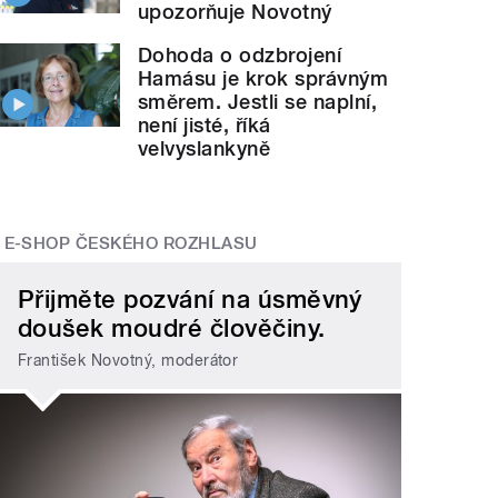
upozorňuje Novotný
Dohoda o odzbrojení
Hamásu je krok správným
směrem. Jestli se naplní,
není jisté, říká
velvyslankyně
E-SHOP ČESKÉHO ROZHLASU
Přijměte pozvání na úsměvný
doušek moudré člověčiny.
František Novotný, moderátor