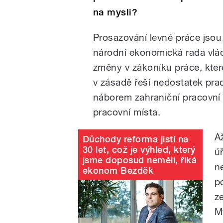
na mysli?
Prosazování levné práce jsou
národní ekonomická rada vlád
změny v zákoníku práce, kter
v zásadě řeší nedostatek pra
náborem zahraniční pracovní s
pracovní místa.
A
Důchody reforma jistí na
30 let, což je výhled, který
ú
jsme doposud neměli, říká
n
ekonom Bezděk
p
z
M