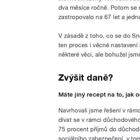
dva měsíce ročně. Potom se
zastropovalo na 67 let a jedn
V zásadě z toho, co se do S
ten proces i věcné nastavení
některé věci, ale bohužel jsm
Zvýšit daně?
Máte jiný recept na to, jak
Navrhovali jsme řešení v rám
dívat se v rámci důchodového
75 procent příjmů do důchod
sociálního zabezpečení, v tom