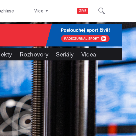
ozhlase
Více
ŽIVĚ
jekty
Rozhovory
Seriály
Videa