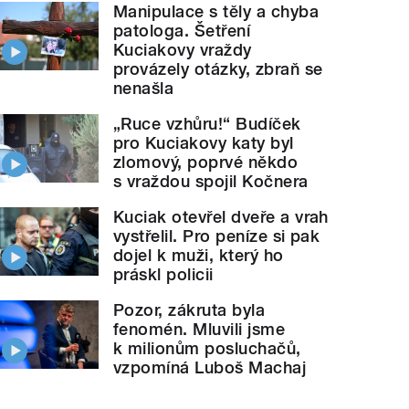
Manipulace s těly a chyba
patologa. Šetření
Kuciakovy vraždy
provázely otázky, zbraň se
nenašla
„Ruce vzhůru!“ Budíček
pro Kuciakovy katy byl
zlomový, poprvé někdo
s vraždou spojil Kočnera
Kuciak otevřel dveře a vrah
vystřelil. Pro peníze si pak
dojel k muži, který ho
práskl policii
Pozor, zákruta byla
fenomén. Mluvili jsme
k milionům posluchačů,
vzpomíná Luboš Machaj