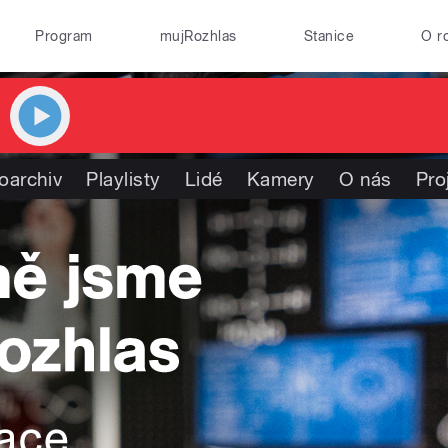
Program
mujRozhlas
Stanice
O r
oarchiv
Playlisty
Lidé
Kamery
O nás
Pro