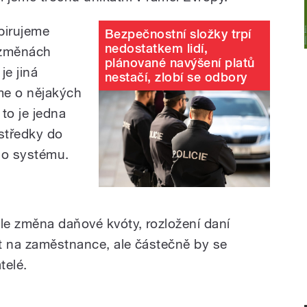
pirujeme
Bezpečnostní složky trpí
nedostatkem lidí,
 změnách
plánované navýšení platů
je jiná
nestačí, zlobí se odbory
me o nějakých
to je jedna
ostředky do
ho systému.
ale změna daňové kvóty, rozložení daní
t na zaměstnance, ale částečně by se
telé.