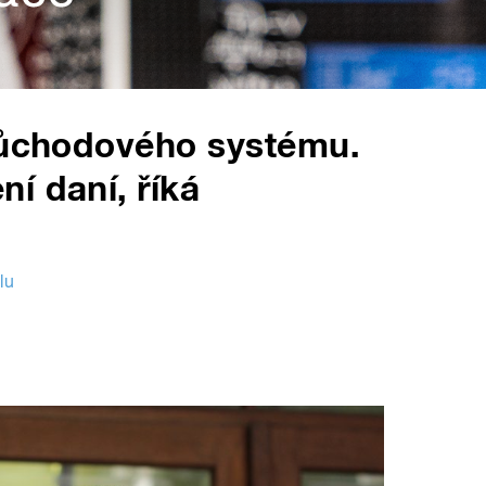
 důchodového systému.
í daní, říká
lu