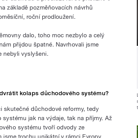
 na základě pozměňovacích návrhů
oměsíční, roční prodloužení.
němovny dalo, toho moc nezbylo a celý
 nám přijdou špatné. Navrhovali jsme
e nebyli vyslyšeni.
 odvrátit kolaps důchodového systému?
ci skutečné důchodové reformy, tedy
 systému jak na výdaje, tak na příjmy. Až
ového systému tvoří odvody ze
 jsme trochu unikátní v rámci Evropy.