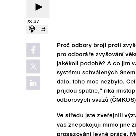
23:47
Proč odbory brojí proti zv
pro odboráře zvyšování věk
jakékoli podobě? A co jim 
systému schválených Sněmo
dalo, toho moc nezbylo. Ce
přijdou špatné,“ říká mís
odborových svazů (ČMKOS) 
Ve středu jste zveřejnili výz
vás znepokojují mimo jiné
prosazování levné práce. Mů