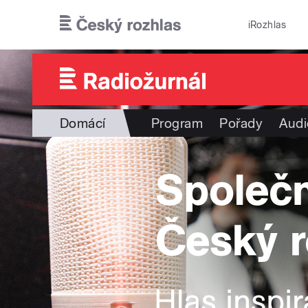
Přejít k hlavnímu obsahu
iRozhlas
Domácí
Program
Pořady
Audi