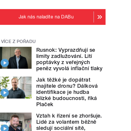
Jak nás naladíte na DABu
VÍCE Z POŘADU
Rusnok: Vyprazdňují se
limity zadlužování. Lití
poptávky z veřejných
peněz vyvolá inflační tlaky
Jak těžké je dopátrat
majitele dronu? Dálková
identifikace je hudba
blízké budoucnosti, říká
Plaček
Vztah k řízení se zhoršuje.
Lidé za volantem běžně
sledují sociální sítě,