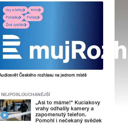
Hry a četby
Krimi
Pohádky
Pořady
Živé vysílání
Audiosvět Českého rozhlasu na jednom místě
NEJPOSLOUCHANĚJŠÍ
„Asi to máme!“ Kuciakovy
vrahy odhalily kamery a
zapomenutý telefon.
Pomohl i nečekaný svědek