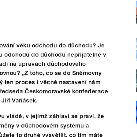
yšování věku odchodu do důchodu? Je
u odchodu do důchodu nepřijatelné v
vadí na úpravách důchodového
vnou? „Z toho, co se do Sněmovny
lý ten proces i věcné nastavení nám
topředseda Českomoravské konfederace
Jiří Vaňásek.
vu vládě, v jejímž záhlaví se praví, že
 změny v důchodovém systému a
žete to druhé vysvětlit, co tím máte