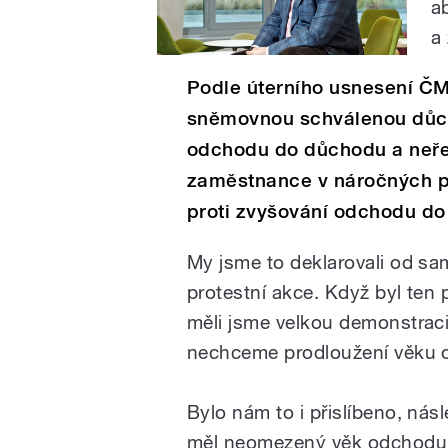
a
a
Podle úterního usnesení 
sněmovnou schválenou důch
odchodu do důchodu a neře
zaměstnance v náročných pr
proti zvyšování odchodu d
My jsme to deklarovali od sam
protestní akce. Když byl ten 
měli jsme velkou demonstraci 
nechceme prodloužení věku 
Bylo nám to i přislíbeno, nás
měl neomezený věk odchodu d