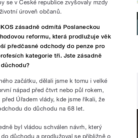
by se v České republice zvyšovaly mzdy
 životní úroveň občanů.
ČMKOS
zásadně odmítá Poslaneckou
odovou reformu, která prodlužuje věk
ší předčasné odchody do penze pro
ofesích kategorie tři. Jste zásadně
o důchodu?
ého začátku, dělali jsme k tomu i velké
první nápad před čtvrt nebo půl rokem,
před Úřadem vlády, kde jsme říkali, že
odchodu do důchodu na 68 let.
ledně byl vládou schválen návrh, který
o důchodu a prodlužoval se přibližně o