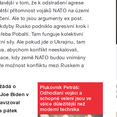
avější v tom, že k odstrašení agrese
 větší přítomnost vojáků NATO na území
čení. Ale to jsou argumenty ex post.
 kdyby Rusko podniklo agresivní krok i
řeba Pobaltí. Tam funguje kolektivní
í síly. Ale pokud jde o Ukrajinu, tam
a, abychom konflikt neeskalovali,
tuace, kdy země NATO budou vnímány
ože možnost konfliktu mezi Ruskem a
 žádá o
Plukovník Petráš:
Odhodlaní vojáci a
 Joe Biden v
schopné velení jsou ve
avizoval
válce důležitější než
moderní technika
na pátek