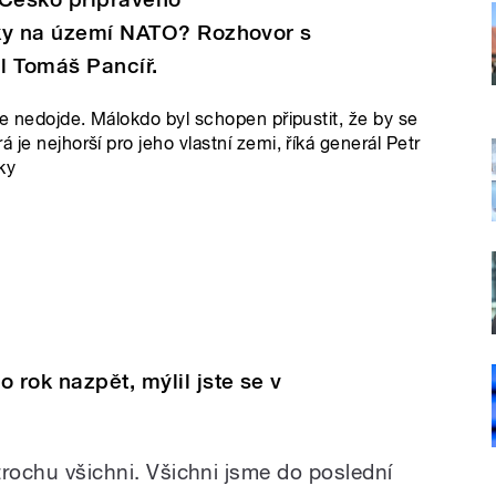
álky na území NATO? Rozhovor s
dl Tomáš Pancíř.
lce nedojde. Málokdo byl schopen připustit, že by se
 je nejhorší pro jeho vlastní zemi, říká generál Petr
ky
 rok nazpět, mýlil jste se v
 trochu všichni. Všichni jsme do poslední