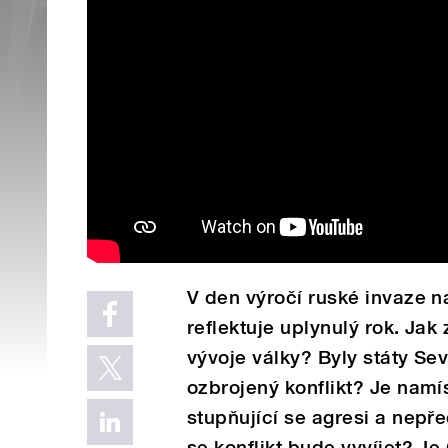
V den výročí ruské invaze n
reflektuje uplynulý rok. Ja
vývoje války? Byly státy Se
ozbrojený konflikt? Je namí
stupňující se agresi a nepře
se konflikt bude vyvíjet? J