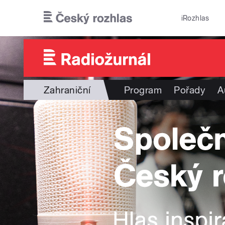
Přejít k hlavnímu obsahu
iRozhlas
Zahraniční
Program
Pořady
A