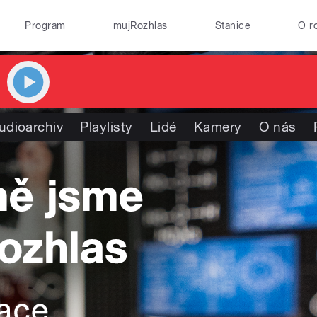
Program
mujRozhlas
Stanice
O r
udioarchiv
Playlisty
Lidé
Kamery
O nás