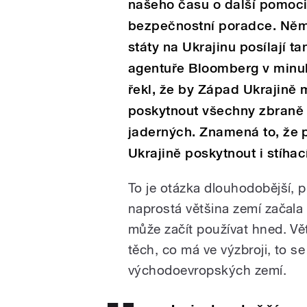
našeho času o další pomoci
bezpečnostní poradce. Něm
státy na Ukrajinu posílají ta
agentuře Bloomberg v minu
řekl, že by Západ Ukrajině 
poskytnout všechny zbraně 
jaderných. Znamená to, že 
Ukrajině poskytnout i stíhac
To je otázka dlouhodobější, p
naprostá většina zemí začala
může začít používat hned. Vět
těch, co má ve výzbroji, to s
východoevropských zemí.