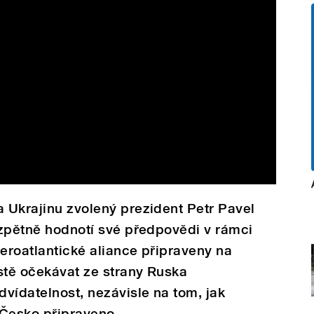
a Ukrajinu zvolený prezident Petr Pavel
k zpětně hodnotí své předpovědi v rámci
veroatlantické aliance připraveny na
stě očekávat ze strany Ruska
dvídatelnost, nezávisle na tom, jak
e Česko připraveno