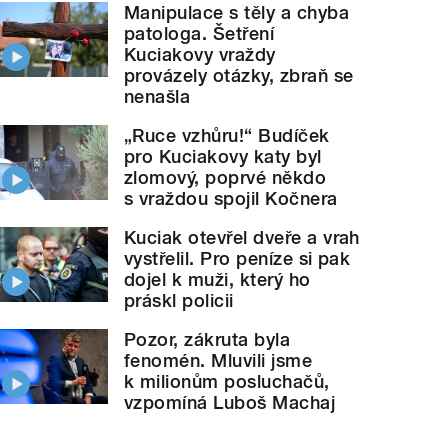
Manipulace s těly a chyba
patologa. Šetření
Kuciakovy vraždy
provázely otázky, zbraň se
nenašla
„Ruce vzhůru!“ Budíček
pro Kuciakovy katy byl
zlomový, poprvé někdo
s vraždou spojil Kočnera
Kuciak otevřel dveře a vrah
vystřelil. Pro peníze si pak
dojel k muži, který ho
práskl policii
Pozor, zákruta byla
fenomén. Mluvili jsme
k milionům posluchačů,
vzpomíná Luboš Machaj