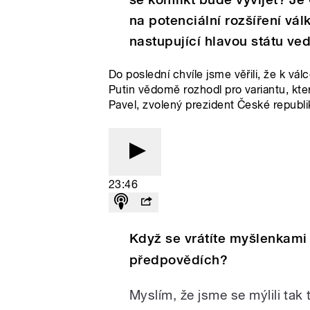
na potenciální rozšíření v
nastupující hlavou státu ve
Do poslední chvíle jsme věřili, že k vá
Putin vědomě rozhodl pro variantu, která
Pavel, zvolený prezident České republi
23:46
Když se vrátíte myšlenkami o
předpovědích?
Myslím, že jsme se mýlili tak