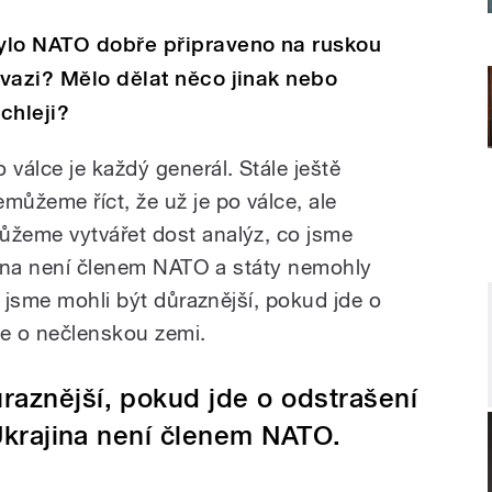
ylo NATO dobře připraveno na ruskou
nvazi? Mělo dělat něco jinak nebo
ychleji?
o válce je každý generál. Stále ještě
emůžeme říct, že už je po válce, ale
ůžeme vytvářet dost analýz, co jsme
ajina není členem NATO a státy nemohly
ě jsme mohli být důraznější, pokud jde o
jde o nečlenskou zemi.
raznější, pokud jde o odstrašení
 Ukrajina není členem NATO.