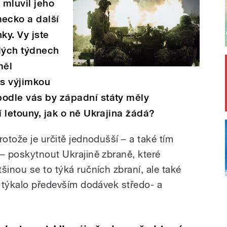
 mluvil jeho
ecko a další
nky. Vy jste
lých týdnech
měl
s výjimkou
podle vás by západní státy měly
í letouny, jak o ně Ukrajina žádá?
rotože je určitě jednodušší – a také tím
 – poskytnout Ukrajině zbraně, které
šinou se to týká ručních zbraní, ale také
e týkalo především dodávek středo- a