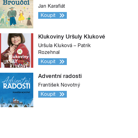
Jan Karafiát
Koupit
Klukoviny Uršuly Klukové
Uršula Kluková – Patrik
Rozehnal
Koupit
Adventní radosti
František Novotný
Koupit