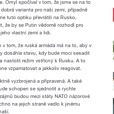
jde. Omyl spočíval v tom, že jsme se na to
e dobrá varianta pro naši zemi, případně
e tuto optiku převrátili na Rusko,
t, že by se Putin vědomě rozhodl pro
jeho vlastní zemi a lidi.
n v tom, že ruská armáda má na to, aby v
Aby dosáhla stavu, kdy bude moci sesadit
 nastolit režim vstřícný k Rusku. A to
hne vzpamatovat a jakkoliv reagovat.
ektně vyzbrojená a připravená. A také
ude schopen se sjednotit a rychle
h zájmů budou mezi státy NATO názorové
echno na jejich straně vedlo k jinému
naší.