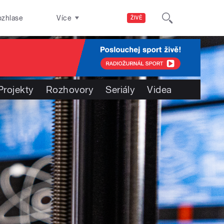
ozhlase
Více
ŽIVĚ
Projekty
Rozhovory
Seriály
Videa