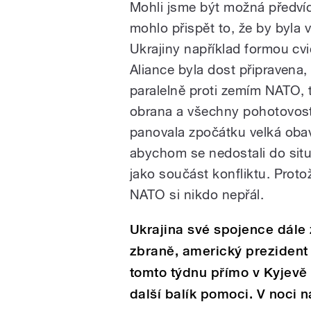
Mohli jsme být možná předvíd
mohlo přispět to, že by byla
Ukrajiny například formou cvi
Aliance byla dost připravena,
paralelně proti zemím NATO, t
obrana a všechny pohotovostn
panovala zpočátku velká obav
abychom se nedostali do si
jako součást konfliktu. Prot
NATO si nikdo nepřál.
Ukrajina své spojence dále
zbraně, americký prezident
tomto týdnu přímo v Kyjevě 
další balík pomoci. V noci 