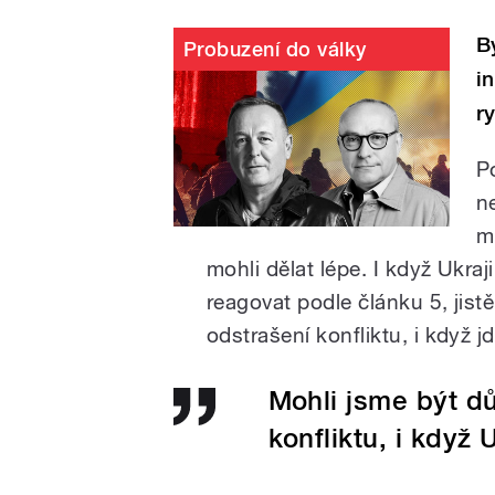
B
Probuzení do války
i
r
P
n
m
mohli dělat lépe. I když Ukr
reagovat podle článku 5, jist
odstrašení konfliktu, i když 
Mohli jsme být dů
konfliktu, i když