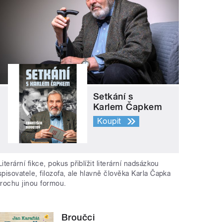
Setkání s
Karlem Čapkem
Koupit
Literární fikce, pokus přiblížit literární nadsázkou
spisovatele, filozofa, ale hlavně člověka Karla Čapka
trochu jinou formou.
Broučci