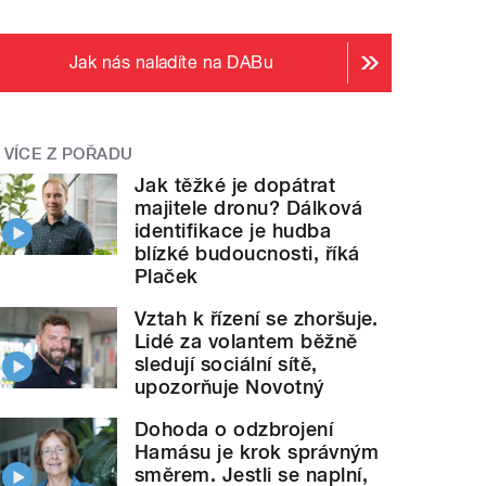
Jak nás naladíte na DABu
VÍCE Z POŘADU
Jak těžké je dopátrat
majitele dronu? Dálková
identifikace je hudba
blízké budoucnosti, říká
Plaček
Vztah k řízení se zhoršuje.
Lidé za volantem běžně
sledují sociální sítě,
upozorňuje Novotný
Dohoda o odzbrojení
Hamásu je krok správným
směrem. Jestli se naplní,