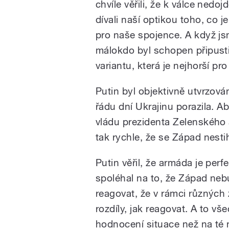
chvíle věřili, že k válce nedo
dívali naší optikou toho, co j
pro naše spojence. A když jsm
málokdo byl schopen připusti
variantu, která je nejhorší pro 
Putin byl objektivně utvrzová
řádu dní Ukrajinu porazila. 
vládu prezidenta Zelenského a
tak rychle, že se Západ nesti
Putin věřil, že armáda je perf
spoléhal na to, že Západ neb
reagovat, že v rámci různýc
rozdíly, jak reagovat. A to vš
hodnocení situace než na té 