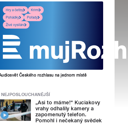
Hry a četby
Krimi
Pohádky
Pořady
Živé vysílání
Audiosvět Českého rozhlasu na jednom místě
NEJPOSLOUCHANĚJŠÍ
„Asi to máme!“ Kuciakovy
vrahy odhalily kamery a
zapomenutý telefon.
Pomohl i nečekaný svědek