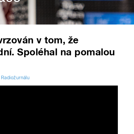
tvrzován v tom, že
 dní. Spoléhal na pomalou
 Radiožurnálu