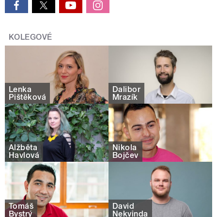
KOLEGOVÉ
Lenka
Dalibor
Pištěková
Mrazík
Alžběta
Nikola
Havlová
Bojčev
Tomáš
David
Bystrý
Nekvinda