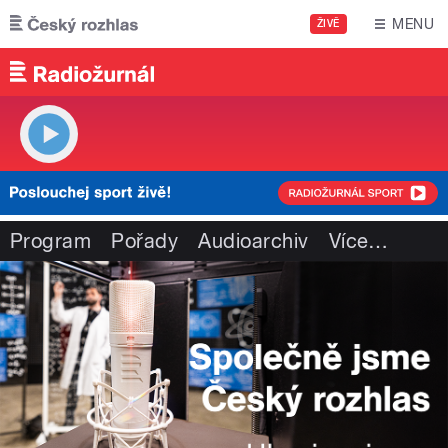
Přejít k hlavnímu obsahu
MENU
ŽIVĚ
Program
Pořady
Audioarchiv
Více
…