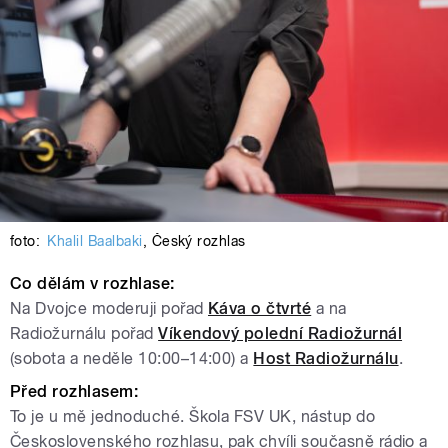
foto:
Khalil Baalbaki
,
Český rozhlas
Co dělám v rozhlase:
Na Dvojce moderuji pořad
Káva o čtvrté
a na
Radiožurnálu pořad
Víkendový polední Radiožurnál
(sobota a neděle 10:00–14:00) a
Host Radiožurnálu
.
Před rozhlasem:
To je u mě jednoduché. Škola FSV UK, nástup do
Československého rozhlasu, pak chvíli současně rádio a