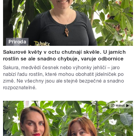
Příroda
Sakurové květy v octu chutnají skvěle. U jarních
rostlin se ale snadno chybuje, varuje odbornice
Sakura, medvědí česnek nebo výhonky jehličí – jaro
nabízí řadu rostlin, které mohou obohatit jídelníček po
zimě. Ne všechny jsou ale stejně bezpečné a snadno
rozpoznatelné.
25 minut