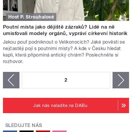
Host P. Strouhalové
Poutní místa jako dějiště zázraků? Lidé na ně
umisťovali modely orgánů, vypráví církevní historik
Jakou pouť podniknout o Velikonocích? Jaké pověsti se
nejčastěji pojí s poutními místy? A kde v Česku hledat
kapli, která připomíná antický chrám? Poslechněte si
rozhovor.
STRÁNKY
2
n
zí
Jak nás naladíte na DABu
SLEDUJTE NÁS