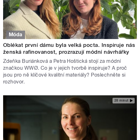
Móda
Oblékat první dámu byla velká pocta. Inspiruje nás
ženská rafinovanost, prozrazují módní návrhářky
Zdeňka Buriánková a Petra Hoštická stojí za módní
značkou WWØ. Co je v jejich tvorbě inspiruje? A proč
jsou pro ně klíčové kvalitní materiály? Poslechněte si
rozhovor.
28 minut