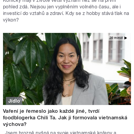
Koníčky mají v životě větší význam než se na první
pohled zdá. Nejsou jen vyplněním volného času, ale i
investicí do vztahů a zdraví. Kdy se z hobby stává tlak na
výkon?
26 minut
Jídlo
Vaření je řemeslo jako každé jiné, tvrdí
foodblogerka Chili Ta. Jak ji formovala vietnamská
výchova?
„Jsem hrozně pyšná na svoje vietnamské kořeny a