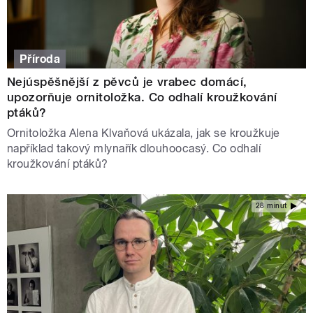
Příroda
Nejúspěšnější z pěvců je vrabec domácí,
upozorňuje ornitoložka. Co odhalí kroužkování
ptáků?
Ornitoložka Alena Klvaňová ukázala, jak se kroužkuje
například takový mlynařík dlouhoocasý. Co odhalí
kroužkování ptáků?
28 minut