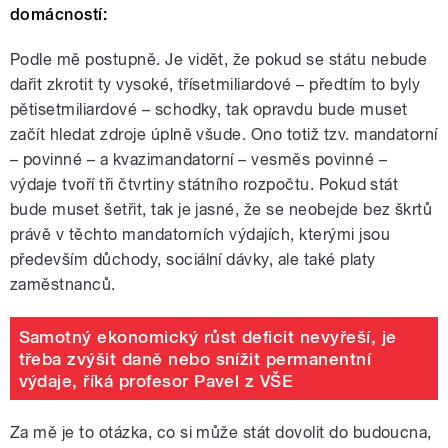
domácností:
Podle mě postupně. Je vidět, že pokud se státu nebude
dařit zkrotit ty vysoké, třísetmiliardové – předtím to byly
pětisetmiliardové – schodky, tak opravdu bude muset
začít hledat zdroje úplně všude. Ono totiž tzv. mandatorní
– povinné – a kvazimandatorní – vesměs povinné –
výdaje tvoří tři čtvrtiny státního rozpočtu. Pokud stát
bude muset šetřit, tak je jasné, že se neobejde bez škrtů
právě v těchto mandatorních výdajích, kterými jsou
především důchody, sociální dávky, ale také platy
zaměstnanců.
Samotný ekonomický růst deficit nevyřeší, je
třeba zvýšit daně nebo snížit permanentní
výdaje, říká profesor Pavel z VŠE
Za mě je to otázka, co si může stát dovolit do budoucna,