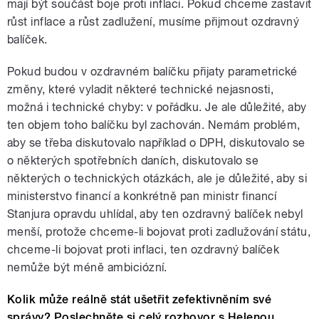
mají být součást boje proti inflaci. Pokud chceme zastavit
růst inflace a růst zadlužení, musíme přijmout ozdravný
balíček.
Pokud budou v ozdravném balíčku přijaty parametrické
změny, které vyladit některé technické nejasnosti,
možná i technické chyby: v pořádku. Je ale důležité, aby
ten objem toho balíčku byl zachován. Nemám problém,
aby se třeba diskutovalo například o DPH, diskutovalo se
o některých spotřebních daních, diskutovalo se
některých o technických otázkách, ale je důležité, aby si
ministerstvo financí a konkrétně pan ministr financí
Stanjura opravdu uhlídal, aby ten ozdravný balíček nebyl
menší, protože chceme-li bojovat proti zadlužování státu,
chceme-li bojovat proti inflaci, ten ozdravný balíček
nemůže být méně ambiciózní.
Kolik může reálně stát ušetřit zefektivněním své
správy? Poslechněte si celý rozhovor s Helenou