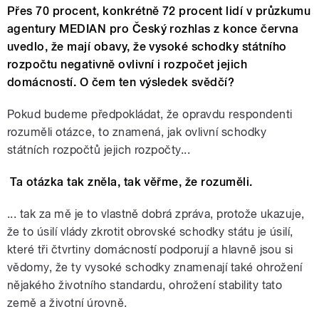
Přes 70 procent, konkrétně 72 procent lidí v průzkumu
agentury MEDIAN pro Český rozhlas z konce června
uvedlo, že mají obavy, že vysoké schodky státního
rozpočtu negativně ovlivní i rozpočet jejich
domácností. O čem ten výsledek svědčí?
Pokud budeme předpokládat, že opravdu respondenti
rozuměli otázce, to znamená, jak ovlivní schodky
státních rozpočtů jejich rozpočty...
Ta otázka tak zněla, tak věřme, že rozuměli.
... tak za mě je to vlastně dobrá zpráva, protože ukazuje,
že to úsilí vlády zkrotit obrovské schodky státu je úsilí,
které tři čtvrtiny domácností podporují a hlavně jsou si
vědomy, že ty vysoké schodky znamenají také ohrožení
nějakého životního standardu, ohrožení stability tato
země a životní úrovně.