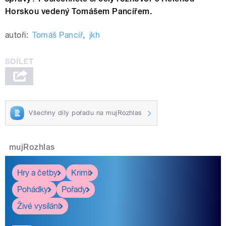
Horskou vedený Tomášem Pancířem.
autoři:
Tomáš Pancíř
,
jkh
Všechny díly pořadu na mujRozhlas
mujRozhlas
Hry a četby
Krimi
Pohádky
Pořady
Živé vysílání