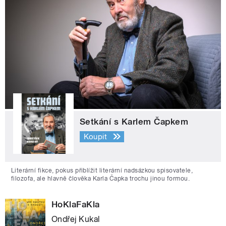
Setkání s Karlem Čapkem
Koupit
Literární fikce, pokus přiblížit literární nadsázkou spisovatele,
filozofa, ale hlavně člověka Karla Čapka trochu jinou formou.
HoKlaFaKla
Ondřej Kukal