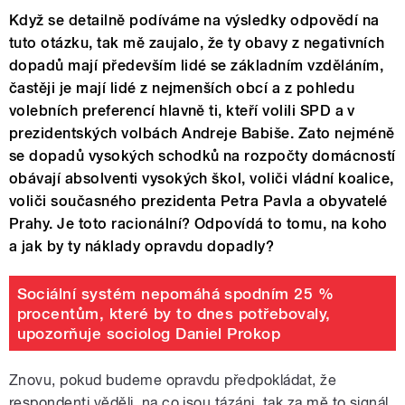
Když se detailně podíváme na výsledky odpovědí na
tuto otázku, tak mě zaujalo, že ty obavy z negativních
dopadů mají především lidé se základním vzděláním,
častěji je mají lidé z nejmenších obcí a z pohledu
volebních preferencí hlavně ti, kteří volili SPD a v
prezidentských volbách Andreje Babiše. Zato nejméně
se dopadů vysokých schodků na rozpočty domácností
obávají absolventi vysokých škol, voliči vládní koalice,
voliči současného prezidenta Petra Pavla a obyvatelé
Prahy. Je toto racionální? Odpovídá to tomu, na koho
a jak by ty náklady opravdu dopadly?
Sociální systém nepomáhá spodním 25 %
procentům, které by to dnes potřebovaly,
upozorňuje sociolog Daniel Prokop
Znovu, pokud budeme opravdu předpokládat, že
respondenti věděli, na co jsou tázáni, tak za mě to signál,