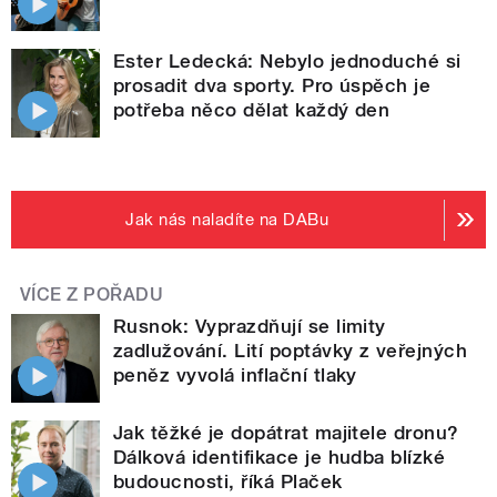
Ester Ledecká: Nebylo jednoduché si
prosadit dva sporty. Pro úspěch je
potřeba něco dělat každý den
Jak nás naladíte na DABu
VÍCE Z POŘADU
Rusnok: Vyprazdňují se limity
zadlužování. Lití poptávky z veřejných
peněz vyvolá inflační tlaky
Jak těžké je dopátrat majitele dronu?
Dálková identifikace je hudba blízké
budoucnosti, říká Plaček