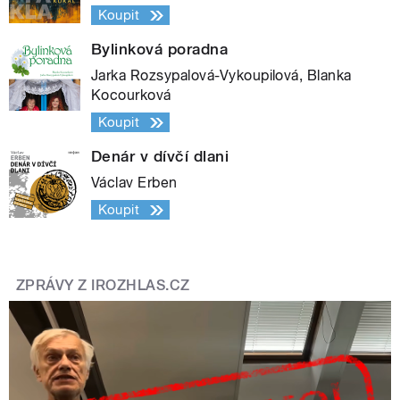
Koupit
Bylinková poradna
Jarka Rozsypalová-Vykoupilová, Blanka
Kocourková
Koupit
Denár v dívčí dlani
Václav Erben
Koupit
ZPRÁVY Z IROZHLAS.CZ