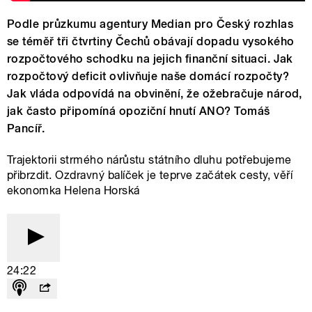
Podle průzkumu agentury Median pro Český rozhlas
se téměř tři čtvrtiny Čechů obávají dopadu vysokého
rozpočtového schodku na jejich finanční situaci. Jak
rozpočtový deficit ovlivňuje naše domácí rozpočty?
Jak vláda odpovídá na obvinění, že ožebračuje národ,
jak často připomíná opoziční hnutí ANO? Tomáš
Pancíř.
Trajektorii strmého nárůstu státního dluhu potřebujeme
přibrzdit. Ozdravný balíček je teprve začátek cesty, věří
ekonomka Helena Horská
24:22