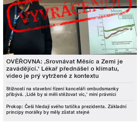
OVĚŘOVNA: ‚Srovnávat Měsíc a Zemi je
zavádějící.‘ Lékař přednášel o klimatu,
video je prý vytržené z kontextu
Stížností na stavební řízení kanceláři ombudsmanky
přibývá. ‚Lidé by si měli stěžovat víc,‘ míní právníci
Prokop: Češi hledají svého tatíčka prezidenta. Základní
principy morálky by měly zůstat stejné