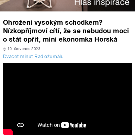
Ohroženi vysokým schodkem?
Nízkopříjmoví cítí, že se nebudou moci
o stát opřít, míní ekonomka Horská
10. červenec 2023
Dvacet minut Radiožurnálu