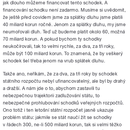
jak dlouho můžeme financovat tento schodek. A
financování schodku není zadarmo. Musíme si uvědomit,
že ještě před covidem jsme za splátky dluhu jsme platili
40 miliard korun ročně. Jenom za splátky dluhu, my jsme
neumořovali dluh. Teď už budeme platit okolo 60, možná
70 miliard korun. A pokud bychom ty schodky
neukočírovali, tak to velmi rychle, za dva, za tři roky,
může být 100 miliard korun. To znamená, že by veškerý
schodek šel třeba jenom na vrub splátek dluhu.
Takže ano, neříkám, že za dva, za tři roky by schodek
státního rozpočtu nebyl ufinancovatelný, ale byl by drahý
a dražší. A nám jde o to, abychom zastavili tu
nebezpečnou trajektorii zadlužování státu, to
nebezpečné prohlubování schodků veřejných rozpočtů.
Ono totiž i ten letošní státní rozpočet jasně ukazuje
problém státu: jakmile se stát naučí žít se schodky
v řádech 300, ne-li 500 miliard korun, tak si velmi těžko