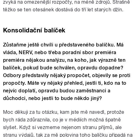
zvyká na omezenější rozpočty, na méně zdrojů. Strašně
těžko se ten otesánek dostává do tří let starých džín.
Konsolidační balíček
Zůstaňme ještě chvíli u představeného balíčku. Má
vláda, NERV, nebo třeba poradní sbor premiéra
premiéra nějakou analýzu, na koho, jak výrazně ten
balíček, pokud bude schválen, opravdu dopadne?
Odbory představily nějaký propočet, objevily se proti
propočty. Máte vy nějaký přehled, jestli ti, kdo na to
nejvíc doplatí, opravdu budou zaměstnanci a
důchodci, nebo jestli to bude někdo jiný?
Moc děkuji za tu otázku, kam jste mě navedl, protože
bych ráda zdůraznila, co je v médiích možná špatně
slyšet. Když si vezmeme nejenom stranu příjmů, ale
stranu výdajů, tak za mě polovina toho balíčku připadá na