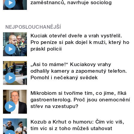
zaměstnanců, navrhuje sociolog
NEJPOSLOUCHANĚJŠÍ
Kuciak otevřel dveře a vrah vystřelil.
Pro peníze si pak dojel k muži, který ho
práskl policii
„Asi to máme!“ Kuciakovy vrahy
odhalily kamery a zapomenutý telefon.
Pomohl i nečekaný svědek
Mikrobiom si tvoříme tím, co jíme, říká
gastroenterolog. Proč jsou onemocnění
střev na vzestupu?
Kozub a Krhut o humoru: Čím víc víš,
tím víc si z toho můžeš utahovat