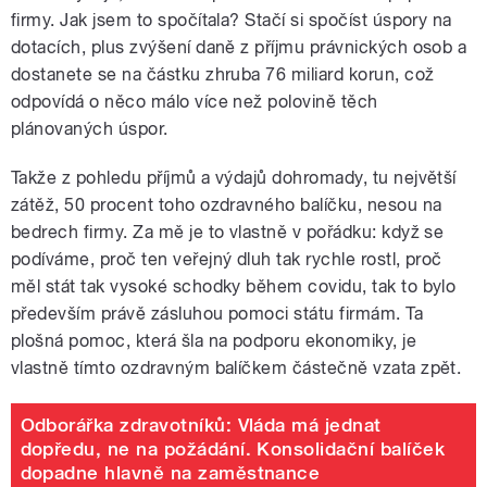
firmy. Jak jsem to spočítala? Stačí si spočíst úspory na
dotacích, plus zvýšení daně z příjmu právnických osob a
dostanete se na částku zhruba 76 miliard korun, což
odpovídá o něco málo více než polovině těch
plánovaných úspor.
Takže z pohledu příjmů a výdajů dohromady, tu největší
zátěž, 50 procent toho ozdravného balíčku, nesou na
bedrech firmy. Za mě je to vlastně v pořádku: když se
podíváme, proč ten veřejný dluh tak rychle rostl, proč
měl stát tak vysoké schodky během covidu, tak to bylo
především právě zásluhou pomoci státu firmám. Ta
plošná pomoc, která šla na podporu ekonomiky, je
vlastně tímto ozdravným balíčkem částečně vzata zpět.
Odborářka zdravotníků: Vláda má jednat
dopředu, ne na požádání. Konsolidační balíček
dopadne hlavně na zaměstnance