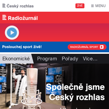
Přejít k hlavnímu obsahu
MENU
ŽIVĚ
Ekonomické
Program
Pořady
Více
…