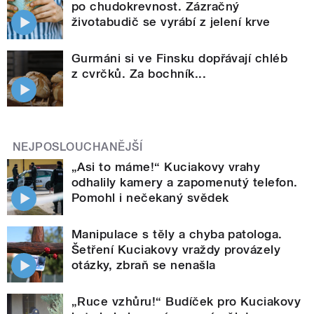
po chudokrevnost. Zázračný
životabudič se vyrábí z jelení krve
Gurmáni si ve Finsku dopřávají chléb
z cvrčků. Za bochník...
NEJPOSLOUCHANĚJŠÍ
„Asi to máme!“ Kuciakovy vrahy
odhalily kamery a zapomenutý telefon.
Pomohl i nečekaný svědek
Manipulace s těly a chyba patologa.
Šetření Kuciakovy vraždy provázely
otázky, zbraň se nenašla
„Ruce vzhůru!“ Budíček pro Kuciakovy