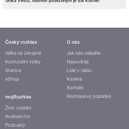
uniká trestu, hlavním podezřelým je dál Kočner
Český rozhlas
O nás
Válka na Ukrajině
Jak nás naladíte
Komunální volby
Nápověda
Stanice
Lidé v rádiu
eShop
Kariéra
Kontakt
Rozhlasový poplatek
mujRozhlas
Živé vysílání
Audioarchiv
Podcasty