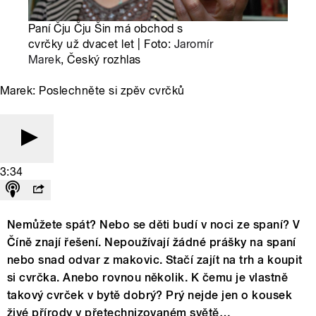
Paní Čju Čju Šin má obchod s
cvrčky už dvacet let | Foto:
Jaromír
Marek
, Český rozhlas
Marek: Poslechněte si zpěv cvrčků
3:34
Nemůžete spát? Nebo se děti budí v noci ze spaní? V
Číně znají řešení. Nepoužívají žádné prášky na spaní
nebo snad odvar z makovic. Stačí zajít na trh a koupit
si cvrčka. Anebo rovnou několik. K čemu je vlastně
takový cvrček v bytě dobrý? Prý nejde jen o kousek
živé přírody v přetechnizovaném světě…