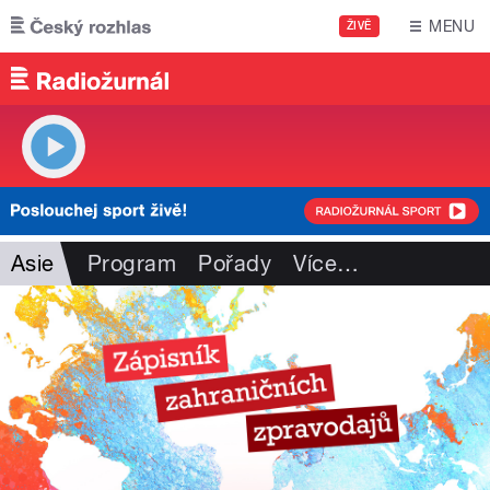
Přejít k hlavnímu obsahu
MENU
ŽIVĚ
Asie
Program
Pořady
Více
…