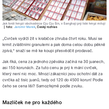
Jak tvrdí hmyzí obchodnice Čju Čju Šin, v Šanghaji prý lidé hmyz milují
|
foto:
Jaromír Marek
,
Český rozhlas
„Cvrček vydrží žít v krabičce zhruba čtvrt roku. Musí se
krmit zvláštními granulemi a pak doma celou dobu pěkně
zpívá,“ snaží se mě ke koupi přesvědčit prodavač.
Jak říká, cena za jednoho zpěváka začíná na 30 juanech,
asi 150 korunách. Za tuto cenu je prý k mání cvrček,
který není nic moc. Mnozí zákazníci jsou ochotní dát za
cvrčka až tisíc juanů, tedy od 120 do 4500 korun! Podle
čeho se cena liší? Samozřejmě podle zvuku.
Mazlíček ne pro každého