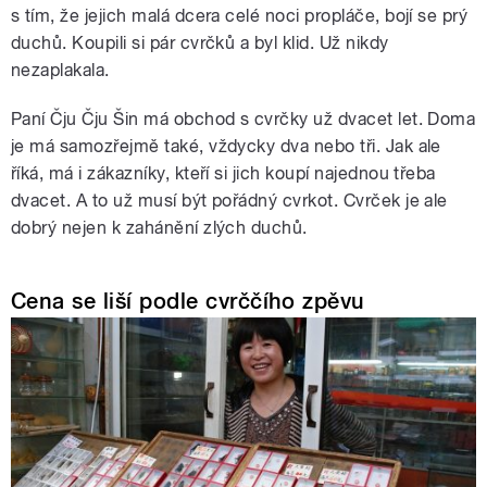
s tím, že jejich malá dcera celé noci propláče, bojí se prý
duchů. Koupili si pár cvrčků a byl klid. Už nikdy
nezaplakala.
Paní Čju Čju Šin má obchod s cvrčky už dvacet let. Doma
je má samozřejmě také, vždycky dva nebo tři. Jak ale
říká, má i zákazníky, kteří si jich koupí najednou třeba
dvacet. A to už musí být pořádný cvrkot. Cvrček je ale
dobrý nejen k zahánění zlých duchů.
Cena se liší podle cvrččího zpěvu