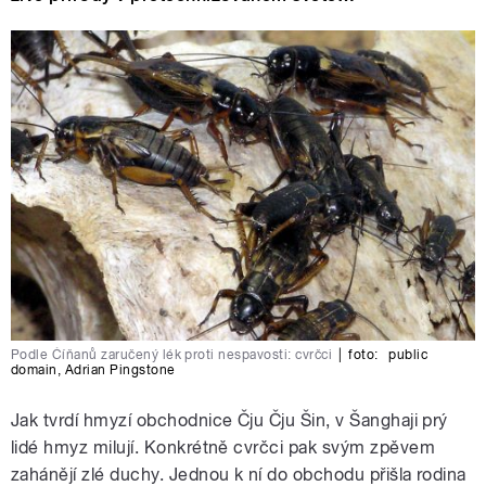
Podle Číňanů zaručený lék proti nespavosti: cvrčci
|
foto:
public
domain
,
Adrian Pingstone
Jak tvrdí hmyzí obchodnice Čju Čju Šin, v Šanghaji prý
lidé hmyz milují. Konkrétně cvrčci pak svým zpěvem
zahánějí zlé duchy. Jednou k ní do obchodu přišla rodina