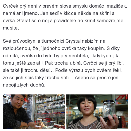
Cvrček prý není v pravém slova smyslu domácí mazlíček,
nemá ani jméno. Jen sedí v klícce někde na skříni a
cvrká. Starat se o něj a pravidelně ho krmit samozřejmě
musíte.
Své průvodkyni a tlumočnici Crystal nabízím na
rozloučenou, že jí jednoho cvrčka taky koupím. S díky
odmítá, cvrčka do bytu by prý nechtěla, i kdybych ji k
tomu ještě zaplatil. Pak trochu ubírá. Cvrčci se jí prý líbí,
ale také ji trochu děsí… Podle výrazu bych ovšem řekl,
že se jich spíš taky trochu štítí… Anebo se prostě jen
nebojí zlých duchů.