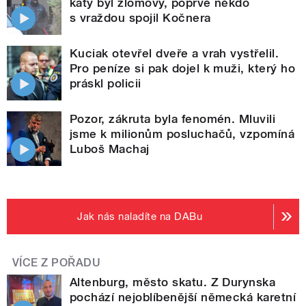
katy byl zlomový, poprvé někdo
s vraždou spojil Kočnera
Kuciak otevřel dveře a vrah vystřelil.
Pro peníze si pak dojel k muži, který ho
práskl policii
Pozor, zákruta byla fenomén. Mluvili
jsme k milionům posluchačů, vzpomíná
Luboš Machaj
Jak nás naladíte na DABu
VÍCE Z POŘADU
Altenburg, město skatu. Z Durynska
pochází nejoblíbenější německá karetní