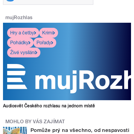
mujRozhlas
Hry a četby
Krimi
Pohádky
Pořady
Živé vysílání
Audiosvět Českého rozhlasu na jednom místě
MOHLO BY VÁS ZAJÍMAT
Pomůže prý na všechno, od nespavosti