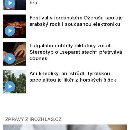
hra
Festival v jordánském Džerašu spojuje
arabský rock i současnou elektroniku
Latgalštinu chtěly diktatury zničit.
Stereotyp o „separatistech“ přetrvává
dodnes
Ani knedlíky, ani štrůdl. Tyrolskou
specialitou je likér z horských šišek
ZPRÁVY Z IROZHLAS.CZ