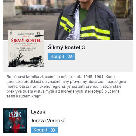
Šikmý kostel 3
Koupit
Románová kronika ztraceného města - léta 1945–1961. Karin
Lednická předkládá do značné míry převratný, dosavadní paradigma
měnící obraz hornického regionu, jehož zahlazenou historii stále
překrývá tlustá vrstva mýtů a zakořeněných stereotypů o „černé
zemi a rudém kraji“.
Lyžák
Tereza Verecká
Koupit