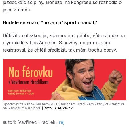
jezdecké disciplíny. Bohužel na kongresu se rozhodlo o
jejím zrušení.
Budete se snažit "novému" sportu naučit?
Důležitou otázkou je, zda moderní pětiboj vůbec bude na
olympiádě v Los Angeles. S návrhy, co jsem zatím
registroval, že chtějí předložit, tak mám trochu obavy.
Sportovní talkshow Na férovku s Vavřincem Hradilkem každý čtvrtek živě
na Radiožurnálu Sport
|
foto:
Aleš Vavřík
autoři:
Vavřinec Hradilek
,
rej