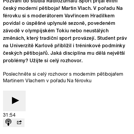
Pozvání do studia Radiožurnálu Sport přijal elitní
český moderní pětibojař Martin Vlach. V pořadu Na
férovku si s moderátorem Vavřincem Hradilkem
povídal o úspěšné uplynulé sezoně, povedeném
závodě v olympijském Tokiu nebo neustálých
změnách, který tradiční sport provázejí. Student práv
na Univerzitě Karlově přiblížil i tréninkové podmínky
českých pětibojařů. Jaká disciplína mu dělá největší
problémy? Užijte si celý rozhovor.
Poslechněte si celý rozhovor s moderním pětibojařem
Martinem Vlachem v pořadu Na férovku
31:54