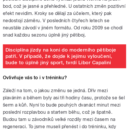
bod, což je jasné a přehledné. U ostatních změn pozitivní
efekt nevidím. Kroky se dělají za účelem, který pak
nedostojí záměru. V posledních čtyřech letech se
neustále závodí v jiném formátu. Od roku 2009 se chodí
snad každou sezonu úplně jiný pětiboj.
Disciplína jízdy na koni do moderního pětiboje
patří. V případě, že dojde k jejímu vyloučení,
bude to úplně jiný sport, tvrdí Libor Capalini
Ovlivňuje vás to i v tréninku?
Záleží na tom, o jakou změnu se jedná. Dřív mezi
plaváním a během byly asi tři hodiny času, protože se šel
šerm a kůň. Nyní to bude pouhých dvanáct minut mezi
poslední rozplavbou a startem běhu, což je špatně.
Budou tam u závodníků velké rozdíly mezi časem na
regeneraci. To jsme museli přenést i do tréninku, kdy