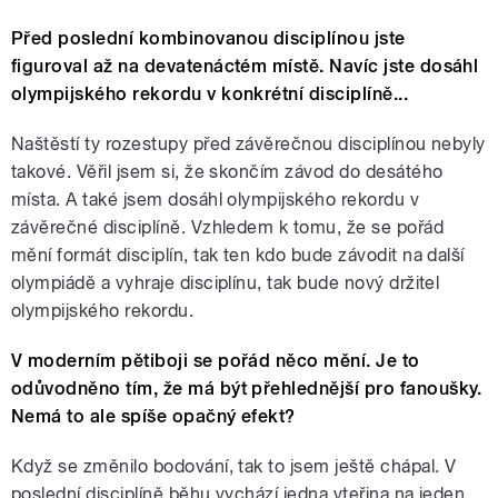
Před poslední kombinovanou disciplínou jste
figuroval až na devatenáctém místě. Navíc jste dosáhl
olympijského rekordu v konkrétní disciplíně...
Naštěstí ty rozestupy před závěrečnou disciplínou nebyly
takové. Věřil jsem si, že skončím závod do desátého
místa. A také jsem dosáhl olympijského rekordu v
závěrečné disciplíně. Vzhledem k tomu, že se pořád
mění formát disciplín, tak ten kdo bude závodit na další
olympiádě a vyhraje disciplínu, tak bude nový držitel
olympijského rekordu.
V moderním pětiboji se pořád něco mění. Je to
odůvodněno tím, že má být přehlednější pro fanoušky.
Nemá to ale spíše opačný efekt?
Když se změnilo bodování, tak to jsem ještě chápal. V
poslední disciplíně běhu vychází jedna vteřina na jeden