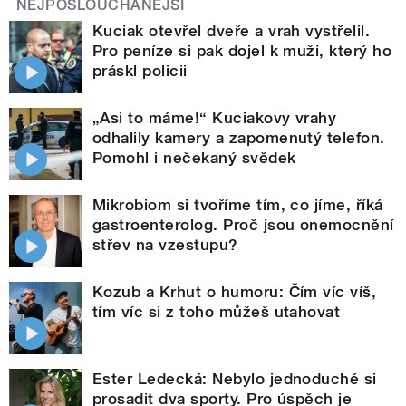
NEJPOSLOUCHANĚJŠÍ
Kuciak otevřel dveře a vrah vystřelil.
Pro peníze si pak dojel k muži, který ho
práskl policii
„Asi to máme!“ Kuciakovy vrahy
odhalily kamery a zapomenutý telefon.
Pomohl i nečekaný svědek
Mikrobiom si tvoříme tím, co jíme, říká
gastroenterolog. Proč jsou onemocnění
střev na vzestupu?
Kozub a Krhut o humoru: Čím víc víš,
tím víc si z toho můžeš utahovat
Ester Ledecká: Nebylo jednoduché si
prosadit dva sporty. Pro úspěch je