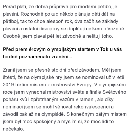
Pořád platí, že dobrá průprava pro moderní pětiboj je
plavání. Rozhodně pokud někdo plánuje děti dát na
pětiboj, tak to chce alespoň rok, dva začít se základy
plavání a ostatní disciplíny se doplňují celkem přirozeně.
Osobně jsem plaval pět let závodně a nelituji toho.
Před premiérovým olympijským startem v Tokiu vás
hodně poznamenalo zranění...
Zranil jsem se přesně sto dní před závodem. Měl jsem
štěstí, že na olympijské hry jsem se nominoval už v létě
2019 třetím místem z mistrovství Evropy. V olympijském
roce jsem vynechal mistrovství světa a finále Světového
poháru kvůli zpřetrhaným vazům v rameni, ale díky
nominaci jsem se mohl věnovat rekonvalescenci a
závodil pak až na olympiádě. S konečným pátým místem
jsem byl moc spokojený a myslím si, že moc lidí to
nečekalo.