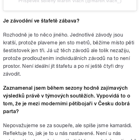
Příspěvek sdílený Martin Vlach (@martin.vlach_)
Je závodění ve štafetě zábava?
Rozhodně je to něco jiného. Jednotlivé závody jsou
kratší, protože plaveme jen sto metrů, běžíme místo pěti
šestistovek jen tři. Já už těch závodů ale tolik nezažiju,
protože prodloužením individuálních závodů na to není
prostor. Není ideální jít štafetu a po ní ještě čtyři dny
závodit.
Zaznamenal jsem během sezony hodně zajímavých
výsledků právě v týmových soutěžích. Vypovídá to o
tom, že je mezi moderními pětibojaři v Česku dobrá
parta?
Nepovažujeme se za soupeře, ale spíše jsme kamarádi.
Reflektuje to, jak je to u nás nastavené. Není u nás