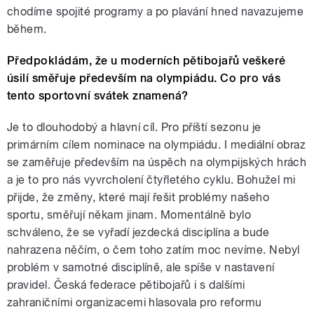
chodíme spojité programy a po plavání hned navazujeme
během.
Předpokládám, že u moderních pětibojařů veškeré
úsilí směřuje především na olympiádu. Co pro vás
tento sportovní svátek znamená?
Je to dlouhodobý a hlavní cíl. Pro příští sezonu je
primárním cílem nominace na olympiádu. I mediální obraz
se zaměřuje především na úspěch na olympijských hrách
a je to pro nás vyvrcholení čtyřletého cyklu. Bohužel mi
přijde, že změny, které mají řešit problémy našeho
sportu, směřují někam jinam. Momentálně bylo
schváleno, že se vyřadí jezdecká disciplína a bude
nahrazena něčím, o čem toho zatím moc nevíme. Nebyl
problém v samotné disciplíně, ale spíše v nastavení
pravidel. Česká federace pětibojařů i s dalšími
zahraničními organizacemi hlasovala pro reformu