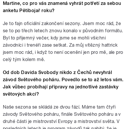
Martine, co pro vás znamená vyhrát potřetí za sebou
anketu Pětibojař roku?
Je to fajn oficiální zakončení sezony. Jsem moc rád, že
se to po třech letech znovu konalo v původním formátu.
Byl to příjemný večer, kdy jsme se mohli všichni
závodníci i trenéři zase setkat. Za můj vítězný hattrick
jsem moc rád, i když to není ocenění jen pro mě, ale pro
celý tým kolem mě.
Od dob Davida Svobody nikdo z Čechů nevyhrál
závod Světového poháru. Povedlo se to až letos vám.
Jak vůbec probíhají přípravy na jednotlivé zastávky
světových akcí?
Naše sezona se skládá ze dvou fází. Máme tam čtyři
závody Světového poháru, finále Světového poháru a v
druhé části je mistrovství Evropy a mistrovství světa. V
posledních letech je program závodů tak nabitý, že je