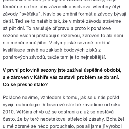
téměř nemožné, aby závodník absolvoval všechny čtyři
závody "svěťáku". Navíc se změnil formát a závody bývají
delší. Teď se to natáhlo tak, že v místě závodu strávíme
až pět dní. To narušuje přípravu a proto k pohárové
sezoně všichni přistupují s rezervou, zároveň to ale není
nic méněcennějšího. V olympijské sezoně probíhá
kvalifikace právě na základě bodových zisků z
pohárových závodů, takže tam je to nejnabitější.
V první polovině sezony jste zažíval úspěšné období,
ale zároveň v Káhiře vás zastavil problém se zbraní.
Co se přesně stalo?
Pořádně nevíme, vzhledem k tomu, jak se u nás pořád
vyvíjí technologie. V laserové střelbě závodíme od roku
2010. Většina chyb už se odstranila a už se nestává
často, že by terč nedetekoval střelecké zásahy. Bohužel
u mé zbraně se něco porouchalo, poslali jsme jí výrobci