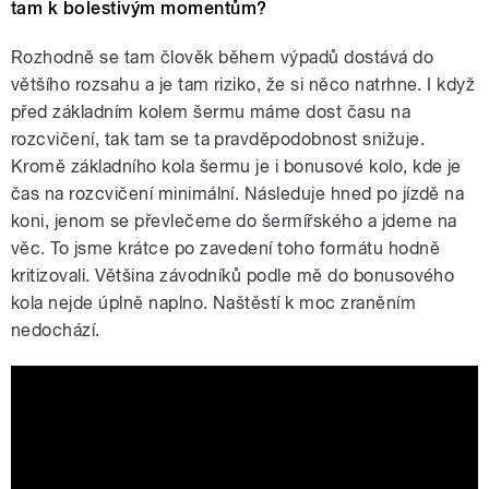
tam k bolestivým momentům?
Rozhodně se tam člověk během výpadů dostává do
většího rozsahu a je tam riziko, že si něco natrhne. I když
před základním kolem šermu máme dost času na
rozcvičení, tak tam se ta pravděpodobnost snižuje.
Kromě základního kola šermu je i bonusové kolo, kde je
čas na rozcvičení minimální. Následuje hned po jízdě na
koni, jenom se převlečeme do šermířského a jdeme na
věc. To jsme krátce po zavedení toho formátu hodně
kritizovali. Většina závodníků podle mě do bonusového
kola nejde úplně naplno. Naštěstí k moc zraněním
nedochází.
David Svoboda: Česká škola moderního
pětiboje patří mezi světovou špičku