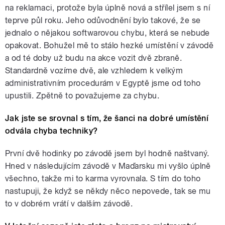
na reklamaci, protože byla úplně nová a střílel jsem s ní
teprve půl roku. Jeho odůvodnění bylo takové, že se
jednalo o nějakou softwarovou chybu, která se nebude
opakovat. Bohužel mě to stálo hezké umístění v závodě
a od té doby už budu na akce vozit dvě zbraně.
Standardně vozíme dvě, ale vzhledem k velkým
administrativním procedurám v Egyptě jsme od toho
upustili. Zpětně to považujeme za chybu.
Jak jste se srovnal s tím, že šanci na dobré umístění
odvála chyba techniky?
První dvě hodinky po závodě jsem byl hodně naštvaný.
Hned v následujícím závodě v Maďarsku mi vyšlo úplně
všechno, takže mi to karma vyrovnala. S tím do toho
nastupuji, že když se někdy něco nepovede, tak se mu
to v dobrém vrátí v dalším závodě.