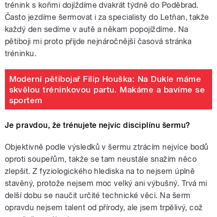
trénink s koňmi dojíždíme dvakrát týdně do Poděbrad.
Často jezdíme šermovat i za specialisty do Letňan, takže
každý den sedíme v autě a někam popojíždíme. Na
pětiboji mi proto přijde nejnáročnější časová stránka
tréninku.
Moderní pětibojař Filip Houška: Na Dukle máme
skvělou tréninkovou partu. Makáme a bavíme se
sportem
Je pravdou, že trénujete nejvíc disciplínu šermu?
Objektivně podle výsledků v šermu ztrácím nejvíce bodů
oproti soupeřům, takže se tam neustále snažím něco
zlepšit. Z fyziologického hlediska na to nejsem úplně
stavěný, protože nejsem moc velký ani výbušný. Trvá mi
delší dobu se naučit určité technické věci. Na šerm
opravdu nejsem talent od přírody, ale jsem trpělivý, což