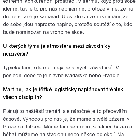
extrémní konkurenční prostředí. V šermu, když proti sobě
jdeme, tak je to pro nás nepříjemné, protože víme, že na
druhé straně je kamarád. U ostatních zemí vnímám, že
do sebe jdou naprosto naplno, protože soutěží o to, kdo
bude nominován na vrcholné akce.
U kterých týmů je atmosféra mezi závodníky
nejživější?
Typicky tam, kde mají nejvíce silných závodníků. V
poslední době to je hlavně Maďarsko nebo Francie.
Martine, jak je těžké logisticky naplánovat trénink
všech disciplín?
Plánují to naštěstí trenéři, ale náročné je to především
časově. Výhodou pro nás je, že máme skvělé zázemí v
Praze na Julisce. Máme tam šermírnu, střelnici, bazén a
běhat můžeme na stadionu nebo někde po okolí. Na