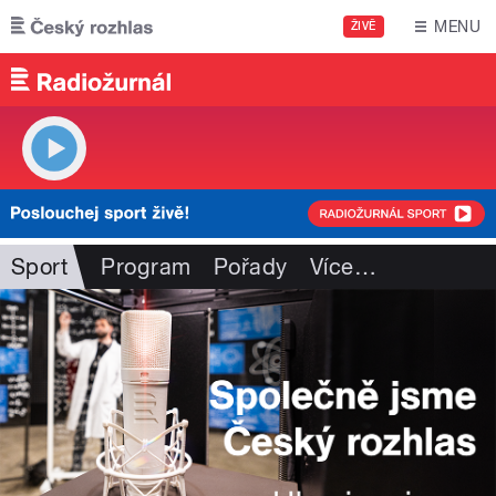
Přejít k hlavnímu obsahu
MENU
ŽIVĚ
Sport
Program
Pořady
Více
…