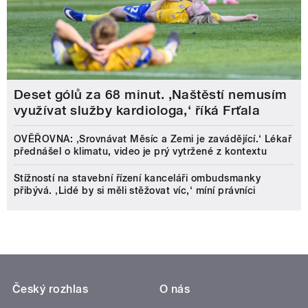
Deset gólů za 68 minut. ,Naštěstí nemusím
využívat služby kardiologa,‘ říká Frťala
OVĚŘOVNA: ‚Srovnávat Měsíc a Zemi je zavádějící.‘ Lékař
přednášel o klimatu, video je prý vytržené z kontextu
Stížností na stavební řízení kanceláři ombudsmanky
přibývá. ‚Lidé by si měli stěžovat víc,‘ míní právníci
Český rozhlas
O nás