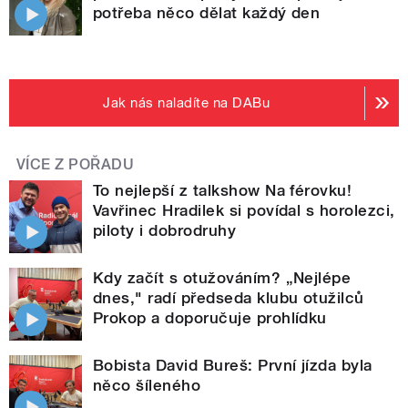
potřeba něco dělat každý den
Jak nás naladíte na DABu
VÍCE Z POŘADU
To nejlepší z talkshow Na férovku!
Vavřinec Hradilek si povídal s horolezci,
piloty i dobrodruhy
Kdy začít s otužováním? „Nejlépe
dnes," radí předseda klubu otužilců
Prokop a doporučuje prohlídku
Bobista David Bureš: První jízda byla
něco šíleného