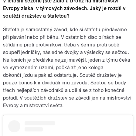
V letošní sezoně jste zlato a bronz na mistrovství
Evropy získal v týmových závodech. Jaký je rozdíl v
soutěži družstev a štafetou?
Štafeta je samostatný závod, kde si štafetu předáváme
při plavání nebo při běhu. V ostatních disciplínách se
střídáme proti protivníkovi, třeba v šermu proti sobě
soupeří jedničky, následně dvojky a výsledky se sečtou.
Na koních je předávka nejzajímavější, jeden z týmu čeká
ve vymezeném území, počká až jeho kolega
dokončí jízdu a pak až odstartuje. Soutěž družstev je
pouze bonus k individuálnímu závodu. Sečtou se body
třech nejlepších závodníků a udělá se z toho konečné
pořadí. V soutěžích družstev se závodí jen na mistrovství
Evropy a mistrovství světa.