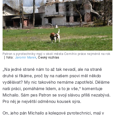
Patron s pyrotechniky mají v okolí města Černihiv práce nejméně na rok
|
foto:
Jaromír Marek
,
Český rozhlas
„Na jedné straně nám to až tak nevadí, ale na straně
druhé si říkáme, proč by na našem psovi měl někdo
vydělávat? My nic takového nemáme zapotřebí. Děláme
naši práci, pomáháme lidem, a to je vše,“ komentuje
Michailo. Sám pes Patron se svojí slávou příliš nezabývá.
Pro něj je největší odměnou kousek sýra.
On, jeho pán Michailo a kolegové pyrotechnici, mají v