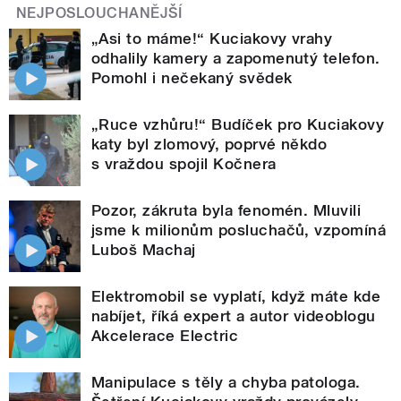
NEJPOSLOUCHANĚJŠÍ
„Asi to máme!“ Kuciakovy vrahy
odhalily kamery a zapomenutý telefon.
Pomohl i nečekaný svědek
„Ruce vzhůru!“ Budíček pro Kuciakovy
katy byl zlomový, poprvé někdo
s vraždou spojil Kočnera
Pozor, zákruta byla fenomén. Mluvili
jsme k milionům posluchačů, vzpomíná
Luboš Machaj
Elektromobil se vyplatí, když máte kde
nabíjet, říká expert a autor videoblogu
Akcelerace Electric
Manipulace s těly a chyba patologa.