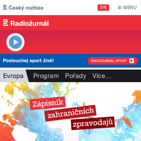
Přejít k hlavnímu obsahu
MENU
ŽIVĚ
Evropa
Program
Pořady
Více
…