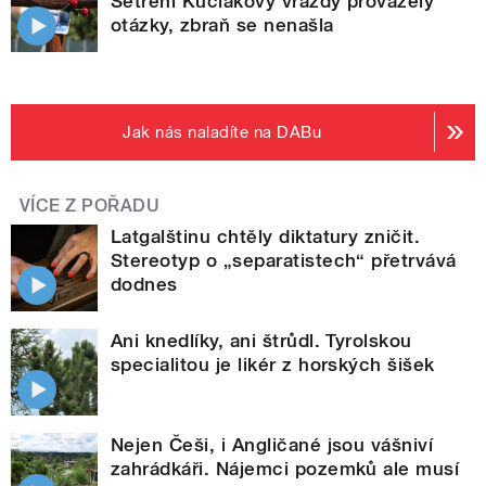
Šetření Kuciakovy vraždy provázely
otázky, zbraň se nenašla
Jak nás naladíte na DABu
VÍCE Z POŘADU
Latgalštinu chtěly diktatury zničit.
Stereotyp o „separatistech“ přetrvává
dodnes
Ani knedlíky, ani štrůdl. Tyrolskou
specialitou je likér z horských šišek
Nejen Češi, i Angličané jsou vášniví
zahrádkáři. Nájemci pozemků ale musí