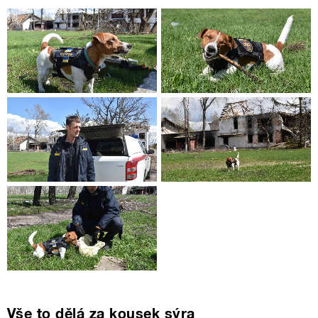
Vše to dělá za kousek sýra