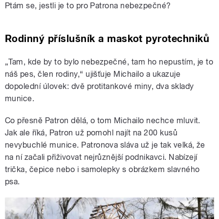
Ptám se, jestli je to pro Patrona nebezpečné?
Rodinný příslušník a maskot pyrotechniků
„Tam, kde by to bylo nebezpečné, tam ho nepustím, je to
náš pes, člen rodiny,“ ujišťuje Michailo a ukazuje
dopolední úlovek: dvě protitankové miny, dva sklady
munice.
Co přesně Patron dělá, o tom Michailo nechce mluvit.
Jak ale říká, Patron už pomohl najít na 200 kusů
nevybuchlé munice. Patronova sláva už je tak velká, že
na ní začali přiživovat nejrůznější podnikavci. Nabízejí
trička, čepice nebo i samolepky s obrázkem slavného
psa.