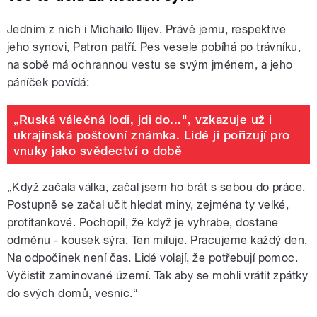
Jedním z nich i Michailo Ilijev. Právě jemu, respektive
jeho synovi, Patron patří. Pes vesele pobíhá po trávníku,
na sobě má ochrannou vestu se svým jménem, a jeho
páníček povídá:
„Ruská válečná lodi, jdi do...", vzkazuje už i
ukrajinská poštovní známka. Lidé ji pořizují pro
vnuky jako svědectví o době
„Když začala válka, začal jsem ho brát s sebou do práce.
Postupně se začal učit hledat miny, zejména ty velké,
protitankové. Pochopil, že když je vyhrabe, dostane
odměnu - kousek sýra. Ten miluje. Pracujeme každý den.
Na odpočinek není čas. Lidé volají, že potřebují pomoc.
Vyčistit zaminované území. Tak aby se mohli vrátit zpátky
do svých domů, vesnic.“