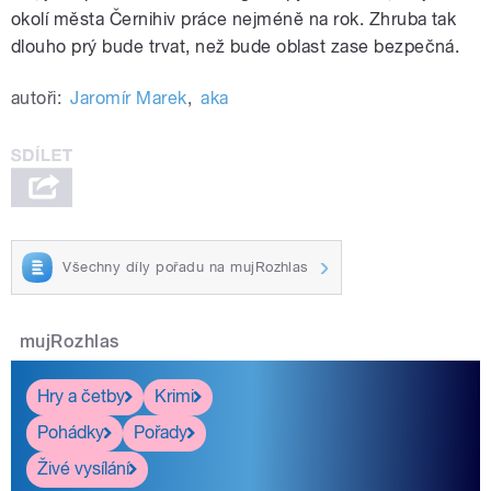
okolí města Černihiv práce nejméně na rok. Zhruba tak
dlouho prý bude trvat, než bude oblast zase bezpečná.
autoři:
Jaromír Marek
,
aka
Všechny díly pořadu na mujRozhlas
mujRozhlas
Hry a četby
Krimi
Pohádky
Pořady
Živé vysílání