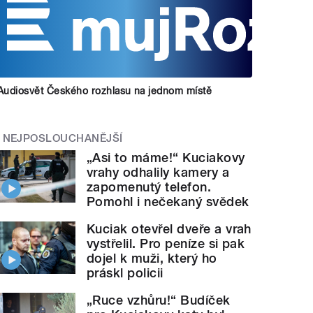
Audiosvět Českého rozhlasu na jednom místě
NEJPOSLOUCHANĚJŠÍ
„Asi to máme!“ Kuciakovy
vrahy odhalily kamery a
zapomenutý telefon.
Pomohl i nečekaný svědek
Kuciak otevřel dveře a vrah
vystřelil. Pro peníze si pak
dojel k muži, který ho
práskl policii
„Ruce vzhůru!“ Budíček