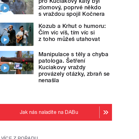
pro Kuciakovy katy byl
zlomový, poprvé někdo
s vraždou spojil Kočnera
Kozub a Krhut o humoru:
Čím víc víš, tím víc si
z toho můžeš utahovat
Manipulace s těly a chyba
patologa. Šetření
Kuciakovy vraždy
provázely otázky, zbraň se
nenašla
Jak nás naladíte na DABu
VÍCE Z POŘADU