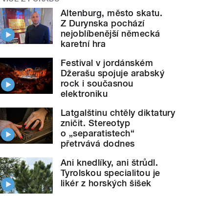
Altenburg, město skatu.
Z Durynska pochází
nejoblíbenější německá
karetní hra
Festival v jordánském
Džerašu spojuje arabský
rock i současnou
elektroniku
Latgalštinu chtěly diktatury
zničit. Stereotyp
o „separatistech“
přetrvává dodnes
Ani knedlíky, ani štrůdl.
Tyrolskou specialitou je
likér z horských šišek