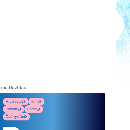
mujRozhlas
Hry a četby
Krimi
Pohádky
Pořady
Živé vysílání