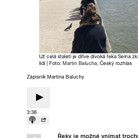
Už celá staletí je dříve divoká řeka Seina
lidí | Foto:
Martin Balucha
, Český rozhlas
Zápisník Martina Baluchy
3:38
Řeky je možné vnímat trochu