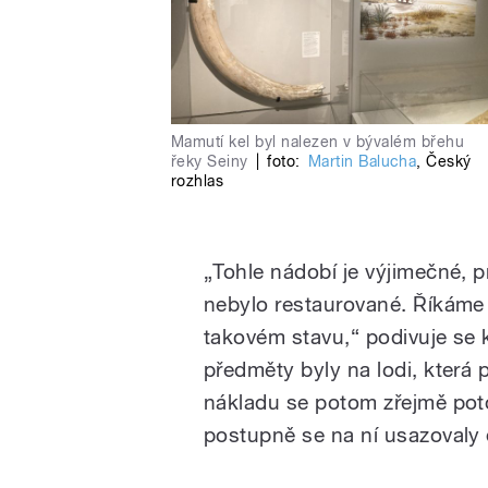
Mamutí kel byl nalezen v bývalém břehu
řeky Seiny
|
foto:
Martin Balucha
,
Český
rozhlas
„Tohle nádobí je výjimečné, 
nebylo restaurované. Říkáme 
takovém stavu,“ podivuje se k
předměty byly na lodi, která p
nákladu se potom zřejmě poto
postupně se na ní usazovaly 