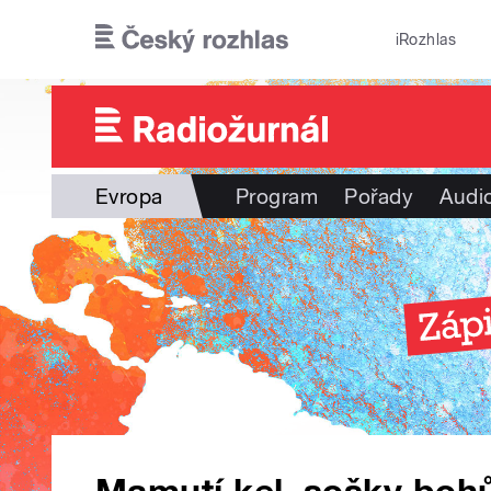
Přejít k hlavnímu obsahu
iRozhlas
Evropa
Program
Pořady
Audi