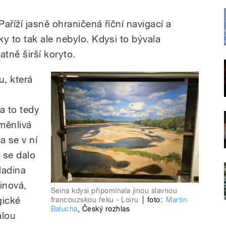
aříží jasně ohraničená říční navigací a
 to tak ale nebylo. Kdysi to bývala
atně širší koryto.
u, která
a to tedy
oměnlivá
a se v ní
 se dalo
ladina
inová,
Seina kdysi připomínala jinou slavnou
gické
francouzskou řeku - Loiru
|
foto:
Martin
Balucha
,
Český rozhlas
álou