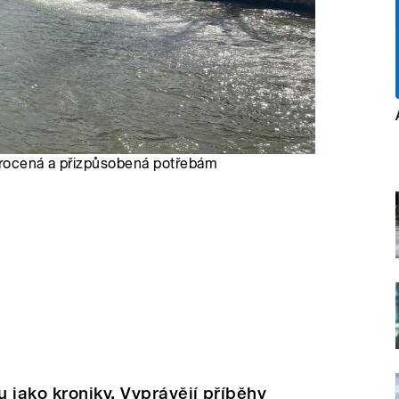
 zkrocená a přizpůsobená potřebám
 jako kroniky. Vyprávějí příběhy