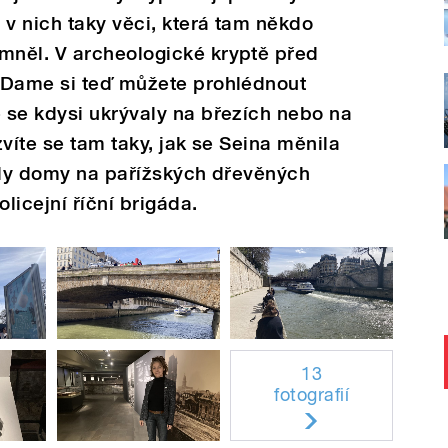
 v nich taky věci, která tam někdo
něl. V archeologické kryptě před
-Dame si teď můžete prohlédnout
 se kdysi ukrývaly na březích nebo na
víte se tam taky, jak se Seina měnila
daly domy na pařížských dřevěných
licejní říční brigáda.
13
fotografií