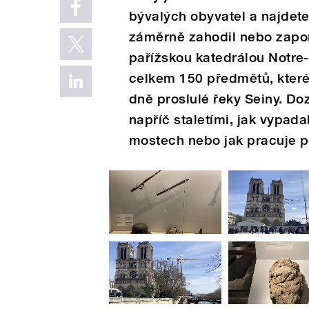
bývalých obyvatel a najdete
záměrně zahodil nebo zapom
pařížskou katedrálou Notre
celkem 150 předmětů, které
dně proslulé řeky Seiny. Doz
napříč staletími, jak vypa
mostech nebo jak pracuje po