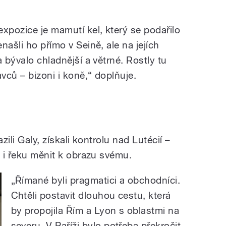
xpozice je mamutí kel, který se podařilo
našli ho přímo v Seině, ale na jejích
a bývalo chladnější a větrné. Rostly tu
avců – bizoni i koně,“ doplňuje.
zili Galy, získali kontrolu nad Lutécií –
o i řeku měnit k obrazu svému.
„Římané byli pragmatici a obchodníci.
Chtěli postavit dlouhou cestu, která
by propojila Řím a Lyon s oblastmi na
severu. V Paříži bylo potřeba překročit