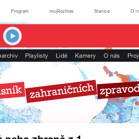
Program
mujRozhlas
Stanice
O r
oarchiv
Playlisty
Lidé
Kamery
O nás
Proj