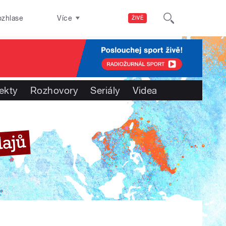
ozhlase
Více
ŽIVĚ
ekty
Rozhovory
Seriály
Videa