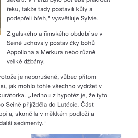
řeku, takže tady postavili kůly a
podepřeli břeh,“ vysvětluje Sylvie.
Z galského a římského období se v
Seině uchovaly postavičky bohů
Appollona a Merkura nebo různě
veliké džbány.
protože je neporušené, vůbec přitom
si, jak mohlo tohle všechno vydržet v
urátorka. „Jednou z hypotéz je, že tyto
o Seině přijížděla do Lutécie. Část
pila, skončila v měkkém podloží a
další sedimenty.“