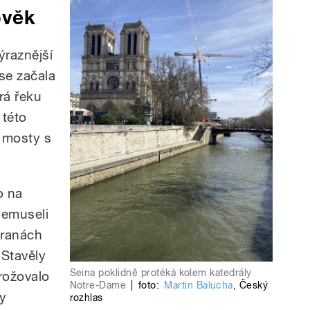
ověk
výraznější
se začala
rá řeku
 této
 mosty s
o na
 nemuseli
tranách
Stavěly
Seina poklidně protéká kolem katedrály
rožovalo
Notre-Dame
|
foto:
Martin Balucha
,
Český
ly
rozhlas