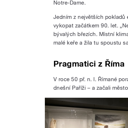
Notre-Dame.
Jedním z největších pokladů e
vykopat začátkem 90. let. „Ne
bývalých březích. Místní klim
malé keře a žila tu spoustu s
Pragmatici z Říma
V roce 50 př. n. l. Římané pora
dnešní Paříži – a začali měst