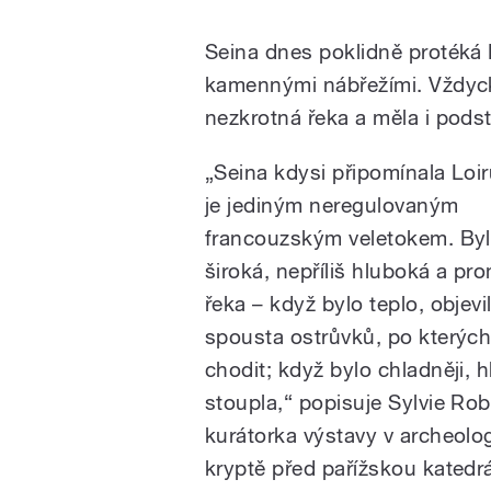
Seina dnes poklidně protéká P
kamennými nábřežími. Vždycky
nezkrotná řeka a měla i podst
„Seina kdysi připomínala Loir
je jediným neregulovaným
francouzským veletokem. Byl
široká, nepříliš hluboká a pr
řeka – když bylo teplo, objevil
spousta ostrůvků, po kterých
chodit; když bylo chladněji, h
stoupla,“ popisuje Sylvie Rob
kurátorka výstavy v archeolo
kryptě před pařížskou katedr