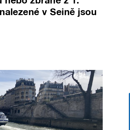
 nebo zbraně z 1.
 nalezené v Seině jsou