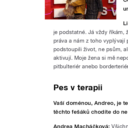
u
L
je podstatné. Já vždy říkám, ž
práva a nám z toho vyplývají
podstoupili život, ne psům, a
aktivují. Moje žena si mě nepo
pitbulteriér anebo borderterié
Pes v terapii
Vaší doménou, Andreo, je ter
těchto fešáků chodíte do ne
Andrea Macháčková:
Všichn