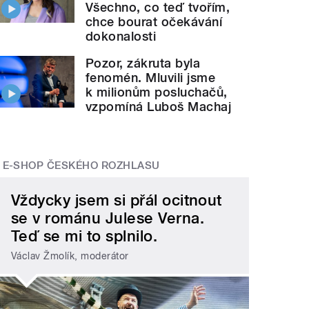
Všechno, co teď tvořím,
chce bourat očekávání
dokonalosti
Pozor, zákruta byla
fenomén. Mluvili jsme
k milionům posluchačů,
vzpomíná Luboš Machaj
E-SHOP ČESKÉHO ROZHLASU
Vždycky jsem si přál ocitnout
se v románu Julese Verna.
Teď se mi to splnilo.
Václav Žmolík, moderátor