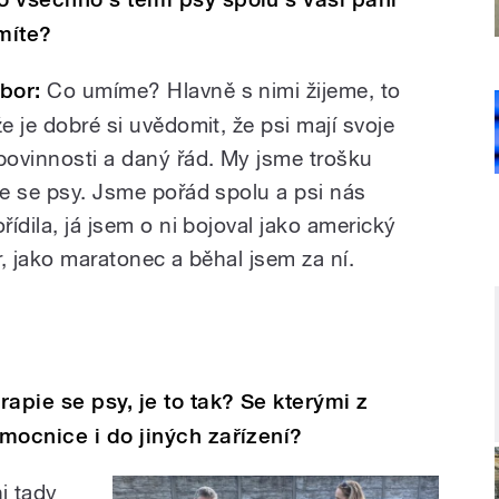
míte?
ibor:
Co umíme? Hlavně s nimi žijeme, to
e je dobré si uvědomit, že psi mají svoje
 povinnosti a daný řád. My jsme trošku
le se psy. Jsme pořád spolu a psi nás
řídila, já jsem o ni bojoval jako americký
r, jako maratonec a běhal jsem za ní.
apie se psy, je to tak? Se kterými z
mocnice i do jiných zařízení?
i tady