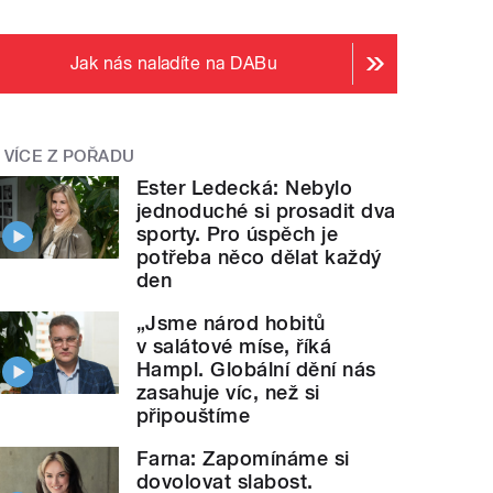
Jak nás naladíte na DABu
VÍCE Z POŘADU
Ester Ledecká: Nebylo
jednoduché si prosadit dva
sporty. Pro úspěch je
potřeba něco dělat každý
den
„Jsme národ hobitů
v salátové míse, říká
Hampl. Globální dění nás
zasahuje víc, než si
připouštíme
Farna: Zapomínáme si
dovolovat slabost.