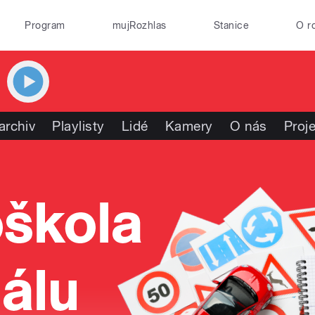
Program
mujRozhlas
Stanice
O r
archiv
Playlisty
Lidé
Kamery
O nás
Proj