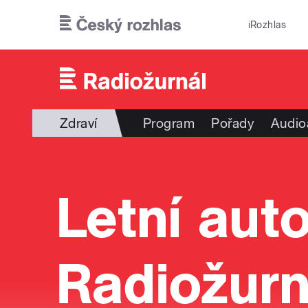
Přejít k hlavnímu obsahu
iRozhlas
Zdraví
Program
Pořady
Audio