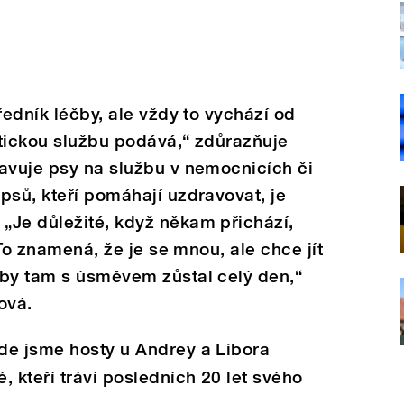
ředník léčby, ale vždy to vychází od
utickou službu podává,“ zdůrazňuje
avuje psy na službu v nemocnicích či
psů, kteří pomáhají uzdravovat, je
„Je důležité, když někam přichází,
 To znamená, že je se mnou, ale chce jít
aby tam s úsměvem zůstal celý den,“
ová.
de jsme hosty u Andrey a Libora
, kteří tráví posledních 20 let svého