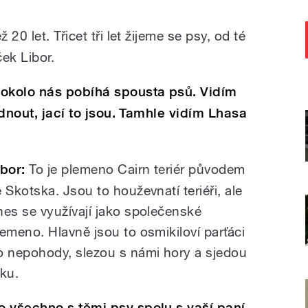
ž 20 let. Třicet tři let žijeme se psy, od té
ek Libor.
 okolo nás pobíhá spousta psů. Vidím
adnout, jací to jsou. Tamhle vidím Lhasa
ibor:
To je plemeno Cairn teriér původem
e Skotska. Jsou to houževnatí teriéři, ale
nes se využívají jako společenské
lemeno. Hlavně jsou to osmikiloví parťáci
o nepohody, slezou s námi hory a sjedou
eku.
o všechno s těmi psy spolu s vaší paní