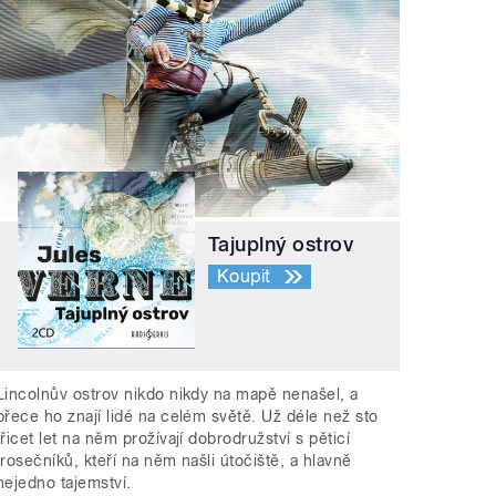
Tajuplný ostrov
Koupit
Lincolnův ostrov nikdo nikdy na mapě nenašel, a
přece ho znají lidé na celém světě. Už déle než sto
třicet let na něm prožívají dobrodružství s pěticí
trosečníků, kteří na něm našli útočiště, a hlavně
nejedno tajemství.