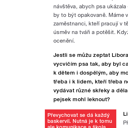
návštěva, abych psa ukázala 
by to být opakovaně. Máme vy
zaměstnanci, kteří pracují v t
úsměv na tváři a potěšit. Když
ocenění.
Jestli se můžu zeptat Libor
vycvičím psa tak, aby byl 
k dětem i dospělým, aby mo
třeba i k lidem, kteří třeba
vydávat různé skřeky a děl
pejsek mohl leknout?
L
Převychovat se dá každý
baskervil. Nutná je k tomu
P
ale komunikace a škola