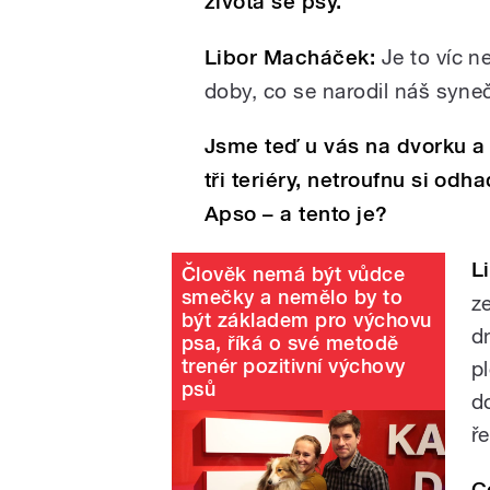
života se psy.
Libor Macháček:
Je to víc ne
doby, co se narodil náš syneč
Jsme teď u vás na dvorku a
tři teriéry, netroufnu si odh
Apso – a tento je?
L
Člověk nemá být vůdce
smečky a nemělo by to
z
být základem pro výchovu
d
psa, říká o své metodě
trenér pozitivní výchovy
p
psů
d
ř
C