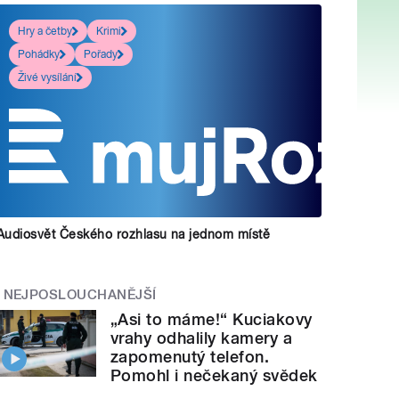
Hry a četby
Krimi
Pohádky
Pořady
Živé vysílání
Audiosvět Českého rozhlasu na jednom místě
NEJPOSLOUCHANĚJŠÍ
„Asi to máme!“ Kuciakovy
vrahy odhalily kamery a
zapomenutý telefon.
Pomohl i nečekaný svědek