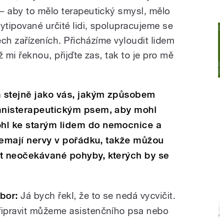
– aby to mělo terapeutický smysl, mělo
tipované určité lidi, spolupracujeme se
ěch zařízeních. Přicházíme vyloudit lidem
 mi řeknou, přijďte zas, tak to je pro mě
a stejně jako vás, jakým způsobem
canisterapeutickým psem, aby mohl
hl ke starým lidem do nemocnice a
 nemají nervy v pořádku, takže můžou
at neočekávané pohyby, kterých by se
ibor:
Já bych řekl, že to se nedá vycvičit.
řipravit můžeme asistenčního psa nebo