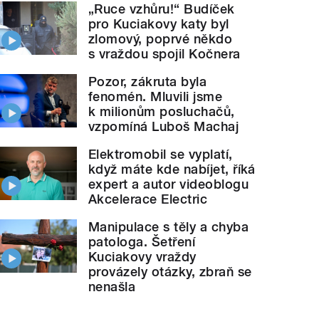
„Ruce vzhůru!“ Budíček
pro Kuciakovy katy byl
zlomový, poprvé někdo
s vraždou spojil Kočnera
Pozor, zákruta byla
fenomén. Mluvili jsme
k milionům posluchačů,
vzpomíná Luboš Machaj
Elektromobil se vyplatí,
když máte kde nabíjet, říká
expert a autor videoblogu
Akcelerace Electric
Manipulace s těly a chyba
patologa. Šetření
Kuciakovy vraždy
provázely otázky, zbraň se
nenašla