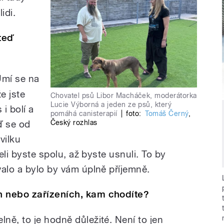
idi.
teď
Umí se na
že jste
Chovatel psů Libor Macháček, moderátorka
Lucie Výborná a jeden ze psů, který
i bolí a
pomáhá canisterapií
|
foto:
Tomáš Černý
,
Český rozhlas
ď se od
vilku
želi byste spolu, až byste usnuli. To by
valo a bylo by vám úplně příjemně.
h nebo zařízeních, kam chodíte?
ně, to je hodně důležité. Není to jen