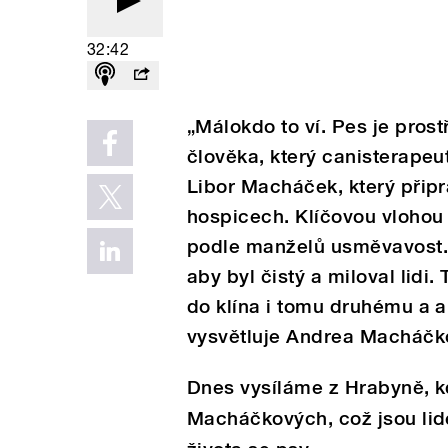
32:42
„Málokdo to ví. Pes je prost
člověka, který canisterape
Libor Macháček, který připr
hospicech. Klíčovou vlohou 
podle manželů usměvavost. 
aby byl čistý a miloval lidi.
do klína i tomu druhému a 
vysvětluje Andrea Macháčk
Dnes vysíláme z Hrabyně, k
Macháčkových, což jsou lidé