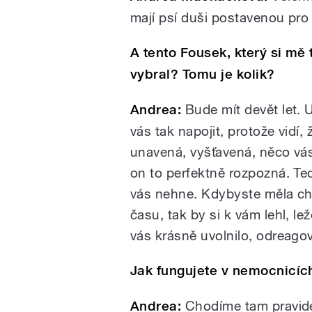
mají psí duši postavenou pro l
A tento Fousek, který si mě 
vybral? Tomu je kolik?
Andrea:
Bude mít devět let. 
vás tak napojit, protože vidí, 
unavená, vyšťavená, něco vás 
on to perfektně rozpozná. Te
vás nehne. Kdybyste měla ch
času, tak by si k vám lehl, le
vás krásně uvolnilo, odreago
Jak fungujete v nemocnicíc
Andrea:
Chodíme tam pravidel