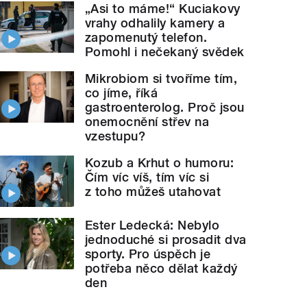
„Asi to máme!“ Kuciakovy
vrahy odhalily kamery a
zapomenutý telefon.
Pomohl i nečekaný svědek
Mikrobiom si tvoříme tím,
co jíme, říká
gastroenterolog. Proč jsou
onemocnění střev na
vzestupu?
Kozub a Krhut o humoru:
Čím víc víš, tím víc si
z toho můžeš utahovat
Ester Ledecká: Nebylo
jednoduché si prosadit dva
sporty. Pro úspěch je
potřeba něco dělat každý
den