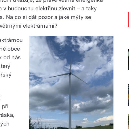
 v budoucnu elektřinu zlevnit – a taky
ima. Na co si dát pozor a jaké mýty se
s větrnými elektrárnami?
ektrárnou
nné obce
k od nás
který
ořský
i
 při
ráska,
ných