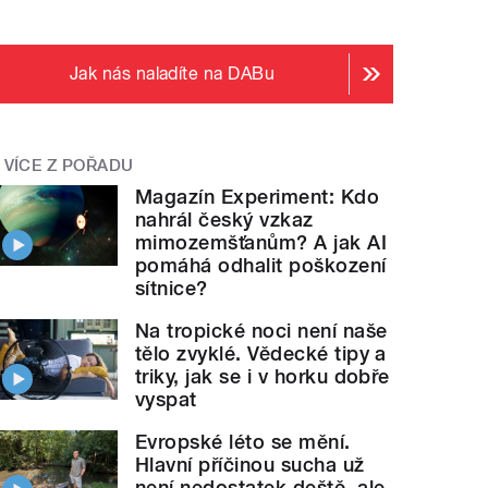
Jak nás naladíte na DABu
VÍCE Z POŘADU
Magazín Experiment: Kdo
nahrál český vzkaz
mimozemšťanům? A jak AI
pomáhá odhalit poškození
sítnice?
Na tropické noci není naše
tělo zvyklé. Vědecké tipy a
triky, jak se i v horku dobře
vyspat
Evropské léto se mění.
Hlavní příčinou sucha už
není nedostatek deště, ale