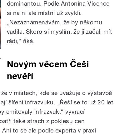
dominantou. Podle Antonína Vicence
si na ni ale místní už zvykli.
„Nezaznamenávám, že by někomu
vadila. Skoro si myslím, že ji začali mít
rádi,“ říká.
ý
Novým věcem Češi
nevěří
, že v místech, kde se uvažuje o výstavbě
ají šíření infrazvuku. „Řeší se to už 20 let
by emitovaly infrazvuk,“ vyvrací
 patří také strach z poklesu cen
. Ani to se ale podle experta v praxi