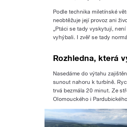
Podle technika miletínské vě
neobtěžuje její provoz ani živo
„Ptáci se tady vyskytují, není
vyhýbali. I zvěř se tady norm
Rozhledna, která v
Nasedáme do výtahu zajištěn
sunout nahoru k turbíně. Ryc
trvá bezmála 20 minut. Ze st
Olomouckého i Pardubického 