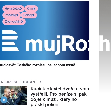
Hry a četby
Krimi
Pohádky
Pořady
Živé vysílání
Audiosvět Českého rozhlasu na jednom místě
NEJPOSLOUCHANĚJŠÍ
Kuciak otevřel dveře a vrah
vystřelil. Pro peníze si pak
dojel k muži, který ho
práskl policii