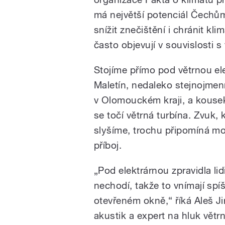
má největší potenciál Čechům
snížit znečištění i chránit kl
často objevují v souvislosti 
Stojíme přímo pod větrnou el
Maletín, nedaleko stejnojme
v Olomouckém kraji, a kouse
se točí větrná turbína. Zvuk, 
slyšíme, trochu připomíná m
příboj.
„Pod elektrárnou zpravidla lid
nechodí, takže to vnímají spíš
otevřeném okně,“ říká Aleš Ji
akustik a expert na hluk větr