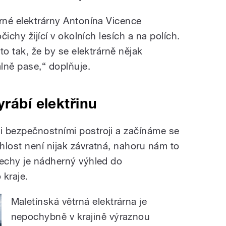
trné elektrárny Antonína Vicence
čichy žijící v okolních lesích a na polích.
 to tak, že by se elektrárně nějak
álně pase,“ doplňuje.
yrábí elektřinu
i bezpečnostními postroji a začínáme se
hlost není nijak závratná, nahoru nám to
řechy je nádherný výhled do
kraje.
Maletínská větrná elektrárna je
nepochybně v krajině výraznou