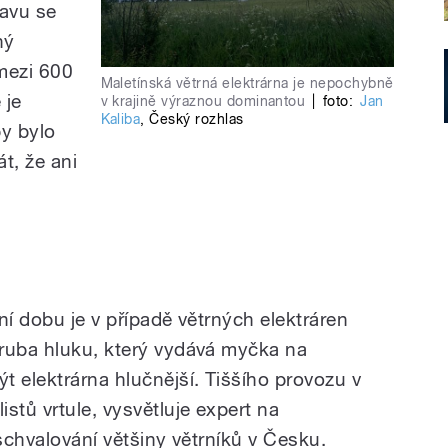
tavu se
ný
mezi 600
Maletínská větrná elektrárna je nepochybně
 je
v krajině výraznou dominantou
|
foto:
Jan
Kaliba
,
Český rozhlas
by bylo
át, že ani
ní dobu je v případě větrných elektráren
ruba hluku, který vydává myčka na
t elektrárna hlučnější. Tiššího provozu v
stů vrtule, vysvětluje expert na
 schvalování většiny větrníků v Česku.