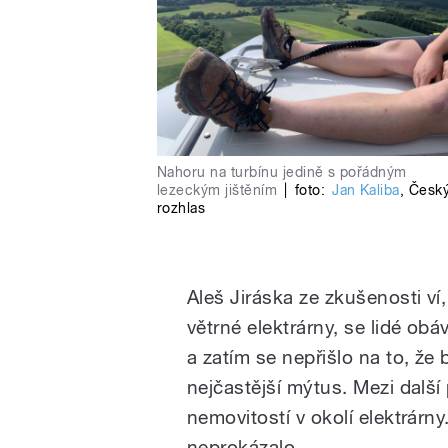
Nahoru na turbínu jedině s pořádným
lezeckým jištěním
|
foto:
Jan Kaliba
,
Česk
rozhlas
Aleš Jiráska ze zkušenosti ví
větrné elektrárny, se lidé obáv
a zatím se nepřišlo na to, že 
nejčastější mýtus. Mezi další
nemovitostí v okolí elektrárny
neprokázalo.