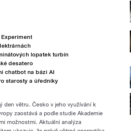
 Experiment
lektrárnách
minátových lopatek turbín
ské desatero
í chatbot na bázi AI
o starosty a úředníky
ý den větru. Česko v jeho využívání k
vropy zaostává a podle studie Akademie
mi možnostmi. Aktuální analýza
itom ukazuje, že právě větrná energetika