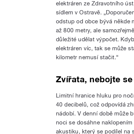
elektráren ze Zdravotního ús
sídlem v Ostravě. „Doporuče
odstup od obce bývá někde 
až 800 metry, ale samozřejmě
důležité udělat výpočet. Kdy
elektráren víc, tak se může st
kilometr nemusí stačit.“
Zvířata, nebojte se
Limitní hranice hluku pro noč
40 decibelů, což odpovídá zh
nádobí. V denní době může bý
noci se dosáhne naklopením li
akustiku, který se podílel na