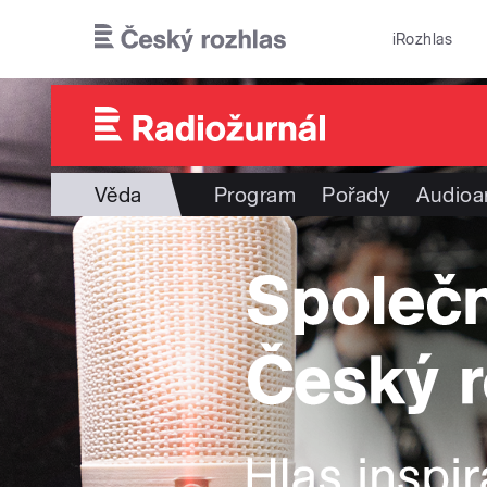
Přejít k hlavnímu obsahu
iRozhlas
Věda
Program
Pořady
Audioa