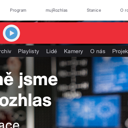
Program
mujRozhlas
Stanice
O r
rchiv
Playlisty
Lidé
Kamery
O nás
Projek