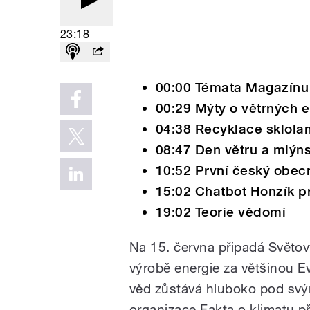
23:18
00:00 Témata Magazínu
00:29 Mýty o větrných e
04:38 Recyklace sklola
08:47 Den větru a mlýn
10:52 První český obecn
15:02 Chatbot Honzík pr
19:02 Teorie vědomí
Na 15. června připadá Světov
výrobě energie za většinou E
věd zůstává hluboko pod svý
organizace Fakta o klimatu př