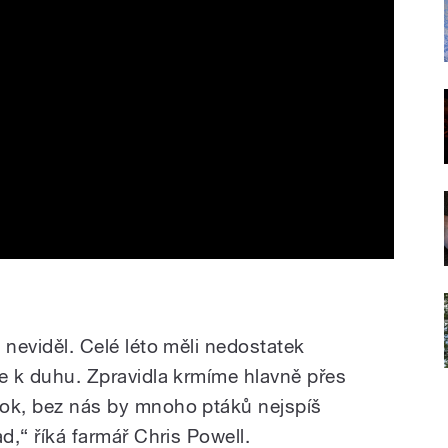
ě neviděl. Celé léto měli nedostatek
jde k duhu. Zpravidla krmíme hlavně přes
 rok, bez nás by mnoho ptáků nejspíš
ad,“ říká farmář Chris Powell.