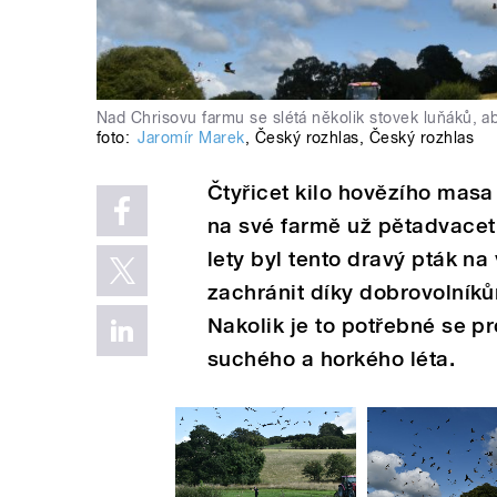
Nad Chrisovu farmu se slétá několik stovek luňáků, aby 
foto:
Jaromír Marek
,
Český rozhlas
,
Český rozhlas
Čtyřicet kilo hovězího masa
na své farmě už pětadvacet 
lety byl tento dravý pták na
zachránit díky dobrovolníkům
Nakolik je to potřebné se p
suchého a horkého léta.