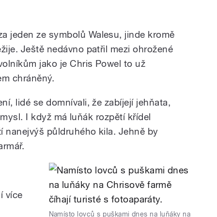
za jeden ze symbolů Walesu, jinde kromě
žije. Ještě nedávno patřil mezi ohrožené
volníkům jako je Chris Powel to už
nem chráněný.
, lidé se domnívali, že zabíjejí jehňata,
nesmysl. I když má luňák rozpětí křídel
ží nanejvýš půldruhého kila. Jehně by
armář.
í více
Namísto lovců s puškami dnes na luňáky na