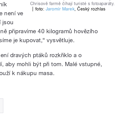
ník
Chrisově farmě číhají turisté s fotoaparáty.
|
foto:
Jaromír Marek
,
Český rozhlas
e není ve
í jsou
o ně připravíme 40 kilogramů hovězího
íme je kupovat,“ vysvětluje.
ní dravých ptáků rozkřiklo a o
idí, aby mohli být při tom. Malé vstupné,
slouží k nákupu masa.