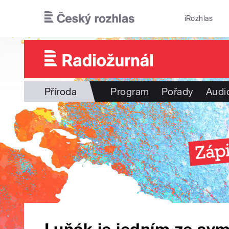
Přejít k hlavnímu obsahu
iRozhlas
Příroda
Program
Pořady
Audi