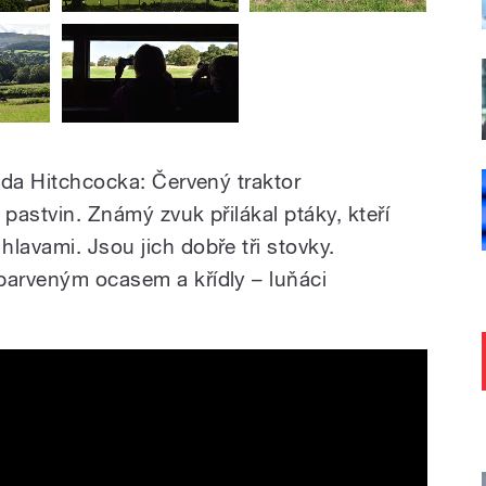
réda Hitchcocka: Červený traktor
 pastvin. Známý zvuk přilákal ptáky, kteří
lavami. Jsou jich dobře tři stovky.
barveným ocasem a křídly – luňáci
ve Walesu