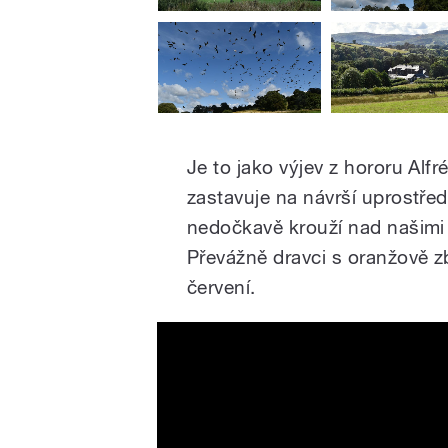
Je to jako výjev z hororu Alf
zastavuje na návrší uprostřed
nedočkavě krouží nad našimi h
Převážně dravci s oranžově z
červení.
Krmení luňáků červených 