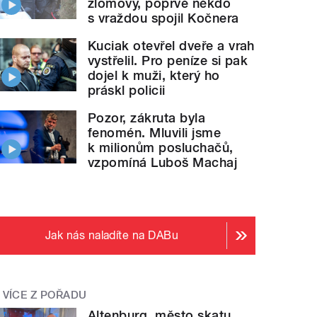
zlomový, poprvé někdo
s vraždou spojil Kočnera
Kuciak otevřel dveře a vrah
vystřelil. Pro peníze si pak
dojel k muži, který ho
práskl policii
Pozor, zákruta byla
fenomén. Mluvili jsme
k milionům posluchačů,
vzpomíná Luboš Machaj
Jak nás naladíte na DABu
VÍCE Z POŘADU
Altenburg, město skatu.