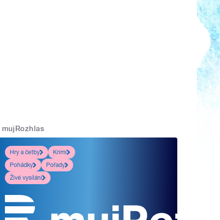
mujRozhlas
Hry a četby
Krimi
Pohádky
Pořady
Živé vysílání