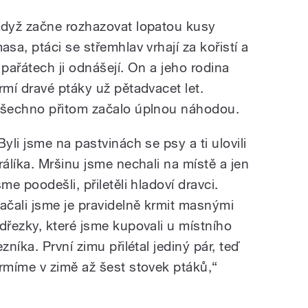
dyž začne rozhazovat lopatou kusy
asa, ptáci se střemhlav vrhají za kořistí a
 pařátech ji odnášejí. On a jeho rodina
rmí dravé ptáky už pětadvacet let.
šechno přitom začalo úplnou náhodou.
Byli jsme na pastvinách se psy a ti ulovili
rálíka. Mršinu jsme nechali na místě a jen
sme poodešli, přiletěli hladoví dravci.
ačali jsme je pravidelně krmit masnými
dřezky, které jsme kupovali u místního
ezníka. První zimu přilétal jediný pár, teď
rmíme v zimě až šest stovek ptáků,“