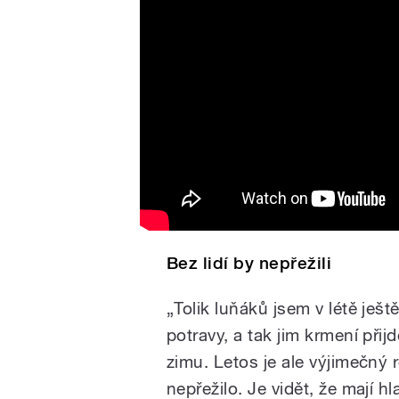
Bez lidí by nepřežili
„Tolik luňáků jsem v létě ješt
potravy, a tak jim krmení při
zimu. Letos je ale výjimečný
nepřežilo. Je vidět, že mají hl