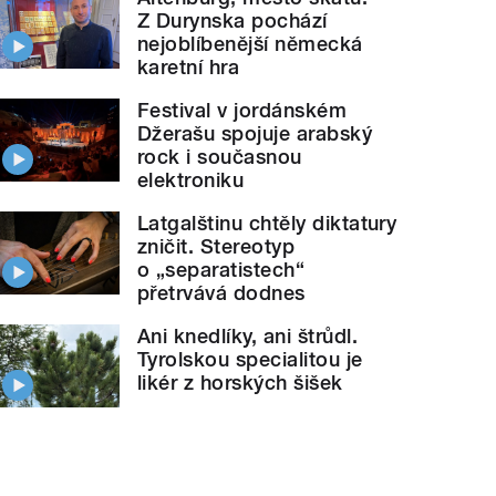
Z Durynska pochází
nejoblíbenější německá
karetní hra
Festival v jordánském
Džerašu spojuje arabský
rock i současnou
elektroniku
Latgalštinu chtěly diktatury
zničit. Stereotyp
o „separatistech“
přetrvává dodnes
Ani knedlíky, ani štrůdl.
Tyrolskou specialitou je
likér z horských šišek