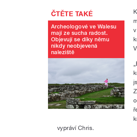
K
m
Archeologové ve Walesu
v
mají ze sucha radost.
k
Objevují se díky němu
nikdy neobjevená
V
naleziště
„
k
j
Z
o
ř
k
vypráví Chris.