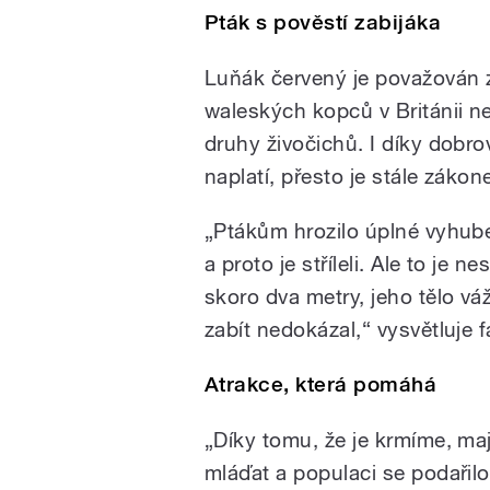
Pták s pověstí zabijáka
Luňák červený je považován 
waleských kopců v Británii ne
druhy živočichů. I díky dobro
naplatí, přesto je stále záko
„Ptákům hrozilo úplné vyhubení
a proto je stříleli. Ale to je 
skoro dva metry, jeho tělo vá
zabít nedokázal,“ vysvětluje f
Atrakce, která pomáhá
„Díky tomu, že je krmíme, maj
mláďat a populaci se podařilo