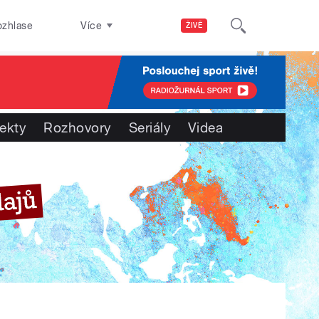
ozhlase
Více
ŽIVĚ
jekty
Rozhovory
Seriály
Videa