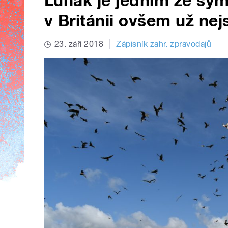
Luňák je jedním ze sym
v Británii ovšem už nej
23. září 2018
Zápisník zahr. zpravodajů