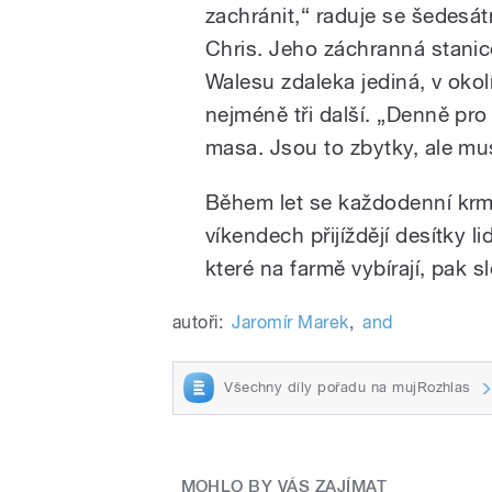
zachránit,“ raduje se šedesát
Chris. Jeho záchranná stanic
Walesu zdaleka jediná, v okol
nejméně tři další. „Denně pr
masa. Jsou to zbytky, ale mus
Během let se každodenní krme
víkendech přijíždějí desítky l
které na farmě vybírají, pak 
autoři:
Jaromír Marek
,
and
Všechny díly pořadu na mujRozhlas
MOHLO BY VÁS ZAJÍMAT