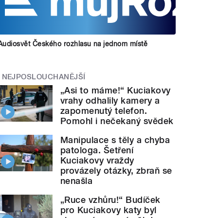
Audiosvět Českého rozhlasu na jednom místě
NEJPOSLOUCHANĚJŠÍ
„Asi to máme!“ Kuciakovy
vrahy odhalily kamery a
zapomenutý telefon.
Pomohl i nečekaný svědek
Manipulace s těly a chyba
patologa. Šetření
Kuciakovy vraždy
provázely otázky, zbraň se
nenašla
„Ruce vzhůru!“ Budíček
pro Kuciakovy katy byl