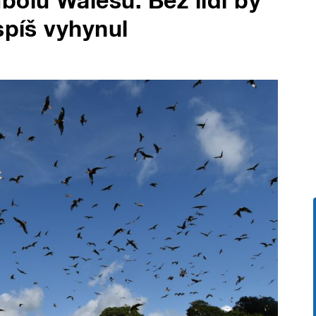
bolů Walesu. Bez lidí by
spíš vyhynul