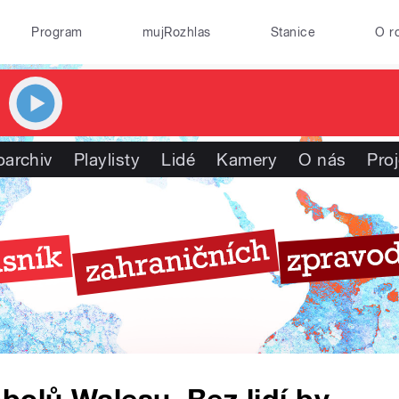
Program
mujRozhlas
Stanice
O r
oarchiv
Playlisty
Lidé
Kamery
O nás
Pro