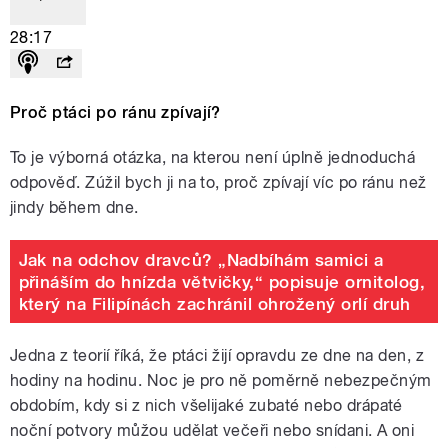
28:17
Proč ptáci po ránu zpívají?
To je výborná otázka, na kterou není úplně jednoduchá
odpověď. Zúžil bych ji na to, proč zpívají víc po ránu než
jindy během dne.
Jak na odchov dravců? „Nadbíhám samici a
přináším do hnízda větvičky,“ popisuje ornitolog,
který na Filipínách zachránil ohrožený orlí druh
Jedna z teorií říká, že ptáci žijí opravdu ze dne na den, z
hodiny na hodinu. Noc je pro ně poměrně nebezpečným
obdobím, kdy si z nich všelijaké zubaté nebo drápaté
noční potvory můžou udělat večeři nebo snídani. A oni