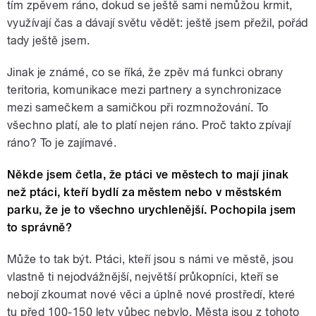
tím zpěvem ráno, dokud se ještě sami nemůžou krmit,
využívají čas a dávají světu vědět: ještě jsem přežil, pořád
tady ještě jsem.
Jinak je známé, co se říká, že zpěv má funkci obrany
teritoria, komunikace mezi partnery a synchronizace
mezi samečkem a samičkou při rozmnožování. To
všechno platí, ale to platí nejen ráno. Proč takto zpívají
ráno? To je zajímavé.
Někde jsem četla, že ptáci ve městech to mají jinak
než ptáci, kteří bydlí za městem nebo v městském
parku, že je to všechno urychlenější. Pochopila jsem
to správně?
Může to tak být. Ptáci, kteří jsou s námi ve městě, jsou
vlastně ti nejodvážnější, největší průkopníci, kteří se
nebojí zkoumat nové věci a úplně nové prostředí, které
tu před 100-150 lety vůbec nebylo. Města jsou z tohoto