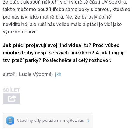
že ptáci, alespoň někteří, vidí i v určité části UV spektra,
takže můžeme použít třeba samolepky s barvou, která se
pro nás jeví jako matně bílá. Ne, že by byly úplně
neviditelné, ale ruší nás velice málo a ptáci je vidí jako
výraznou barvu.
Jak ptáci projevují svoji individualitu? Proč vůbec
mnohé
druhy nespí ve svých hnízdech? A jak fungují
tzv. ptačí parky? Poslechněte si celý rozhovor.
autoři:
Lucie Výborná
,
jkh
Všechny díly pořadu na mujRozhlas