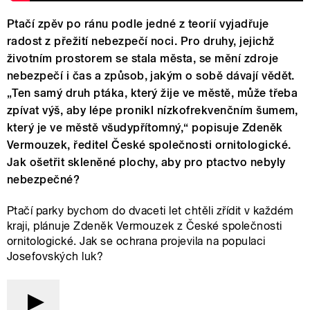
Ptačí zpěv po ránu podle jedné z teorií vyjadřuje
radost z přežití nebezpečí noci. Pro druhy, jejichž
životním prostorem se stala města, se mění zdroje
nebezpečí i čas a způsob, jakým o sobě dávají vědět.
„Ten samý druh ptáka, který žije ve městě, může třeba
zpívat výš, aby lépe pronikl nízkofrekvenčním šumem,
který je ve městě všudypřítomný,“ popisuje Zdeněk
Vermouzek, ředitel České společnosti ornitologické.
Jak ošetřit skleněné plochy, aby pro ptactvo nebyly
nebezpečné?
Ptačí parky bychom do dvaceti let chtěli zřídit v každém
kraji, plánuje Zdeněk Vermouzek z České společnosti
ornitologické. Jak se ochrana projevila na populaci
Josefovských luk?