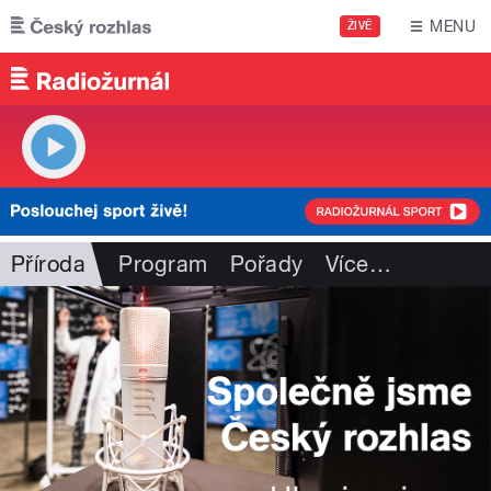
Přejít k hlavnímu obsahu
MENU
ŽIVĚ
Příroda
Program
Pořady
Více
…