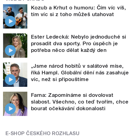
Kozub a Krhut o humoru: Čím víc víš,
tím víc si z toho můžeš utahovat
Ester Ledecká: Nebylo jednoduché si
prosadit dva sporty. Pro úspěch je
potřeba něco dělat každý den
„Jsme národ hobitů v salátové míse,
říká Hampl. Globální dění nás zasahuje
víc, než si připouštíme
Farna: Zapomínáme si dovolovat
slabost. Všechno, co teď tvořím, chce
bourat očekávání dokonalosti
E-SHOP ČESKÉHO ROZHLASU