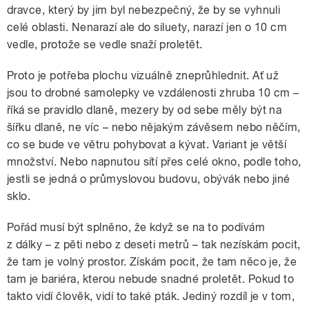
dravce, který by jim byl nebezpečný, že by se vyhnuli
celé oblasti. Nenarazí ale do siluety, narazí jen o 10 cm
vedle, protože se vedle snaží proletět.
Proto je potřeba plochu vizuálně zneprůhlednit. Ať už
jsou to drobné samolepky ve vzdálenosti zhruba 10 cm –
říká se pravidlo dlaně, mezery by od sebe měly být na
šířku dlaně, ne víc – nebo nějakým závěsem nebo něčím,
co se bude ve větru pohybovat a kývat. Variant je větší
množství. Nebo napnutou sítí přes celé okno, podle toho,
jestli se jedná o průmyslovou budovu, obývák nebo jiné
sklo.
Pořád musí být splněno, že když se na to podívám
z dálky – z pěti nebo z deseti metrů – tak nezískám pocit,
že tam je volný prostor. Získám pocit, že tam něco je, že
tam je bariéra, kterou nebude snadné proletět. Pokud to
takto vidí člověk, vidí to také pták. Jediný rozdíl je v tom,