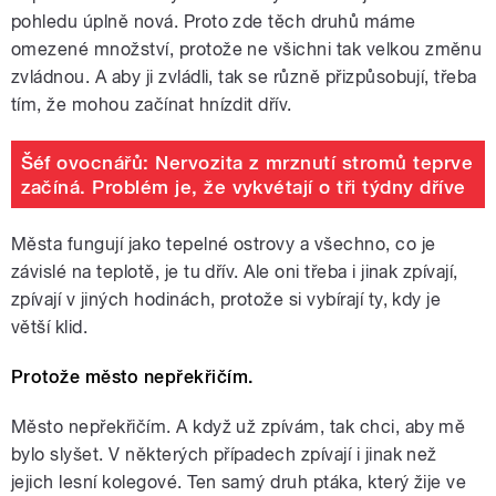
pohledu úplně nová. Proto zde těch druhů máme
omezené množství, protože ne všichni tak velkou změnu
zvládnou. A aby ji zvládli, tak se různě přizpůsobují, třeba
tím, že mohou začínat hnízdit dřív.
Šéf ovocnářů: Nervozita z mrznutí stromů teprve
začíná. Problém je, že vykvétají o tři týdny dříve
Města fungují jako tepelné ostrovy a všechno, co je
závislé na teplotě, je tu dřív. Ale oni třeba i jinak zpívají,
zpívají v jiných hodinách, protože si vybírají ty, kdy je
větší klid.
Protože město nepřekřičím.
Město nepřekřičím. A když už zpívám, tak chci, aby mě
bylo slyšet. V některých případech zpívají i jinak než
jejich lesní kolegové. Ten samý druh ptáka, který žije ve