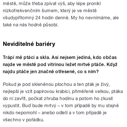
městě, může třeba zpívat výš, aby lépe pronikl
nízkofrekvenčním šumem, který je ve městě
všudypřítomný 24 hodin denně. My ho nevnímáme, ale
také na nás hodně působí.
Neviditelné bariéry
Trápí mě ptáci a skla. Asi nejsem jediná, kdo občas
najde ve městě pod vitrínou ležet mrtvé ptáče. Když
najdu ptáče jen značně otřesené, co s ním?
Pokud je pod skleněnou plochou a ten pták je živý,
nejlepší je vzít papírovou krabici, přiměřeně velkou, ptáka
do ní zavřít, počkat zhruba hodinu a potom ho zkusit
vypustit. Buď bude mrtvý – v tom případě by mu stejně
nikdo nepomohl – anebo odletí a v tom případě je
všechno v pořádku.