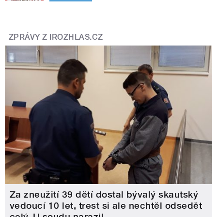
ZPRÁVY Z IROZHLAS.CZ
Za zneužití 39 dětí dostal bývalý skautský
vedoucí 10 let, trest si ale nechtěl odsedět
celý. U soudu narazil