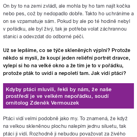
On by to na zemi zvládl, ale mohla by ho tam najít kočka
nebo pes, což by nedopadlo dobře. Takto ho uchráníme a
on se vzpamatuje sám. Pokud by ale po té hodině nebyl
v pořádku, ale byl živý, tak je potřeba volat záchrannou
stanici a odevzdat do odborné péči.
Už se lepšíme, co se týče skleněných výplní? Protože
někdo si myslí, že koupí jeden reliéfní portrét dravce,
vylepí si ho na velké okno a že tím je to v pořádku,
protože pták to uvidí a nepoletí tam. Jak vidí ptáci?
Kdyby ptáci mluvili, řekli by nám, že naše
prostředí je ve velkém nepořádku, soudí
ornitolog Zdeněk Vermouzek
Ptáci vidí velmi podobně jako my. To znamená, že když
na velkou skleněnou plochu nalepím jednu siluetu, tak
ptáci ji vidí. Rozhodně ji nebudou považovat za živého