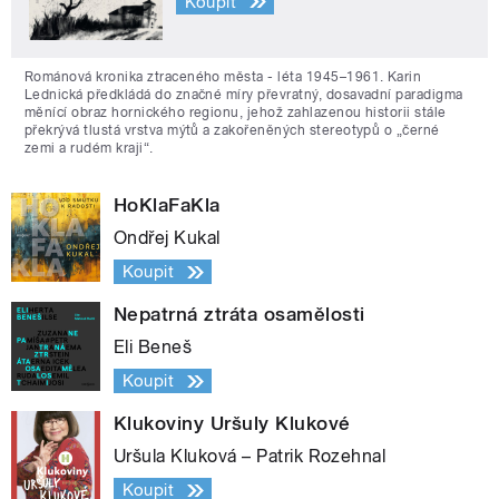
Koupit
Románová kronika ztraceného města - léta 1945–1961. Karin
Lednická předkládá do značné míry převratný, dosavadní paradigma
měnící obraz hornického regionu, jehož zahlazenou historii stále
překrývá tlustá vrstva mýtů a zakořeněných stereotypů o „černé
zemi a rudém kraji“.
HoKlaFaKla
Ondřej Kukal
Koupit
Nepatrná ztráta osamělosti
Eli Beneš
Koupit
Klukoviny Uršuly Klukové
Uršula Kluková – Patrik Rozehnal
Koupit