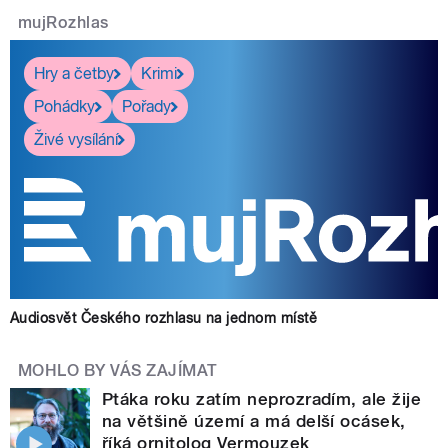
mujRozhlas
Hry a četby
Krimi
Pohádky
Pořady
Živé vysílání
Audiosvět Českého rozhlasu na jednom místě
MOHLO BY VÁS ZAJÍMAT
Ptáka roku zatím neprozradím, ale žije
na většině území a má delší ocásek,
říká ornitolog Vermouzek