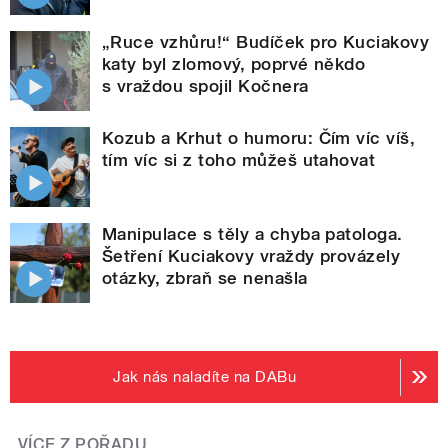
„Ruce vzhůru!“ Budíček pro Kuciakovy
katy byl zlomový, poprvé někdo
s vraždou spojil Kočnera
Kozub a Krhut o humoru: Čím víc víš,
tím víc si z toho můžeš utahovat
Manipulace s těly a chyba patologa.
Šetření Kuciakovy vraždy provázely
otázky, zbraň se nenašla
Jak nás naladíte na DABu
VÍCE Z POŘADU