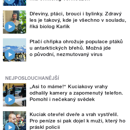
Dřeviny, ptáci, brouci i bylinky. Zdravý
les je takový, kde je všechno v souladu,
říká biolog Karlík
Ptačí chřipka ohrožuje populace ptáků
u antarktických břehů. Možná jde
o původní, nezmutovaný virus
NEJPOSLOUCHANĚJŠÍ
„Asi to máme!“ Kuciakovy vrahy
odhalily kamery a zapomenutý telefon.
Pomohl i nečekaný svědek
Kuciak otevřel dveře a vrah vystřelil.
Pro peníze si pak dojel k muži, který ho
práskl policii