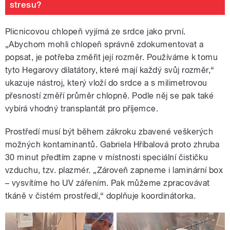
stresu?
Plicnicovou chlopeň vyjímá ze srdce jako první.
„Abychom mohli chlopeň správně zdokumentovat a
popsat, je potřeba změřit její rozměr. Používáme k tomu
tyto Hegarovy dilatátory, které mají každý svůj rozměr,“
ukazuje nástroj, který vloží do srdce a s milimetrovou
přesností změří průměr chlopně. Podle něj se pak také
vybírá vhodný transplantát pro příjemce.
Prostředí musí být během zákroku zbavené veškerých
možných kontaminantů. Gabriela Hříbalová proto zhruba
30 minut předtím zapne v místnosti speciální čističku
vzduchu, tzv. plazmér. „Zároveň zapneme i laminární box
– vysvítíme ho UV zářením. Pak můžeme zpracovávat
tkáně v čistém prostředí,“ doplňuje koordinátorka.