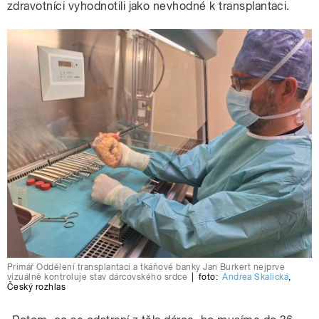
zdravotníci vyhodnotili jako nevhodné k transplantaci.
Primář Oddělení transplantací a tkáňové banky Jan Burkert nejprve
vizuálně kontroluje stav dárcovského srdce
|
foto:
Andrea Skalická
,
Český rozhlas