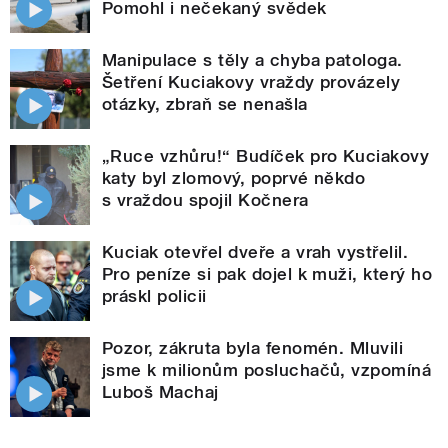
Pomohl i nečekaný svědek
Manipulace s těly a chyba patologa.
Šetření Kuciakovy vraždy provázely
otázky, zbraň se nenašla
„Ruce vzhůru!“ Budíček pro Kuciakovy
katy byl zlomový, poprvé někdo
s vraždou spojil Kočnera
Kuciak otevřel dveře a vrah vystřelil.
Pro peníze si pak dojel k muži, který ho
práskl policii
Pozor, zákruta byla fenomén. Mluvili
jsme k milionům posluchačů, vzpomíná
Luboš Machaj