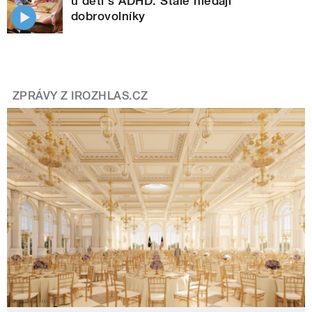
u dětí s ADHD. Stále hledají
dobrovolníky
ZPRÁVY Z IROZHLAS.CZ