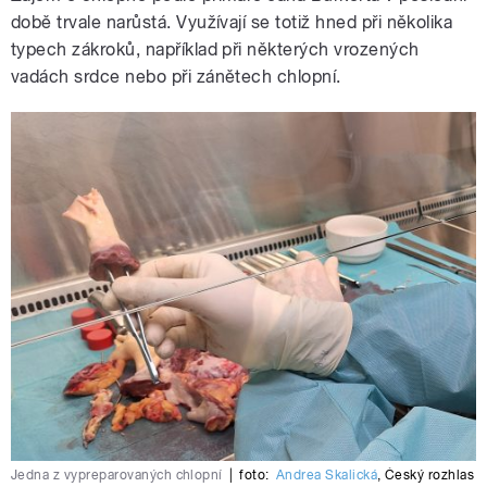
době trvale narůstá. Využívají se totiž hned při několika
typech zákroků, například při některých vrozených
vadách srdce nebo při zánětech chlopní.
Jedna z vypreparovaných chlopní
|
foto:
Andrea Skalická
,
Český rozhlas