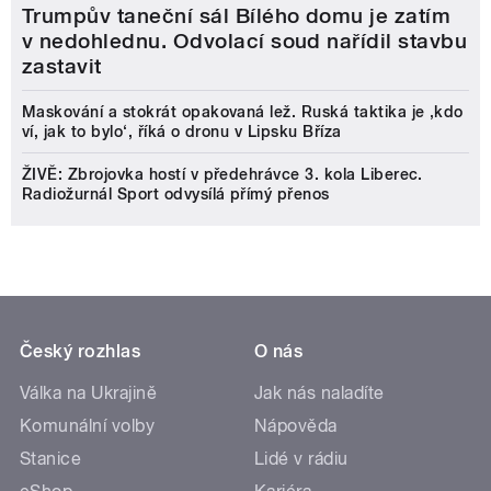
Trumpův taneční sál Bílého domu je zatím
v nedohlednu. Odvolací soud nařídil stavbu
zastavit
Maskování a stokrát opakovaná lež. Ruská taktika je ‚kdo
ví, jak to bylo‘, říká o dronu v Lipsku Bříza
ŽIVĚ: Zbrojovka hostí v předehrávce 3. kola Liberec.
Radiožurnál Sport odvysílá přímý přenos
Český rozhlas
O nás
Válka na Ukrajině
Jak nás naladíte
Komunální volby
Nápověda
Stanice
Lidé v rádiu