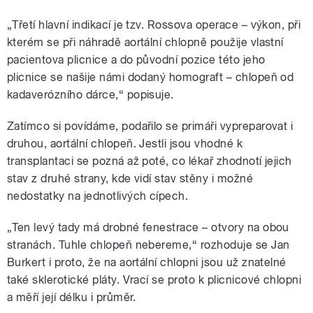
„Třetí hlavní indikací je tzv. Rossova operace – výkon, při
kterém se při náhradě aortální chlopně použije vlastní
pacientova plicnice a do původní pozice této jeho
plicnice se našije námi dodaný homograft – chlopeň od
kadaverózního dárce,“ popisuje.
Zatímco si povídáme, podařilo se primáři vypreparovat i
druhou, aortální chlopeň. Jestli jsou vhodné k
transplantaci se pozná až poté, co lékař zhodnotí jejich
stav z druhé strany, kde vidí stav stěny i možné
nedostatky na jednotlivých cípech.
„Ten levý tady má drobné fenestrace – otvory na obou
stranách. Tuhle chlopeň nebereme,“ rozhoduje se Jan
Burkert i proto, že na aortální chlopni jsou už znatelné
také sklerotické pláty. Vrací se proto k plicnicové chlopni
a měří její délku i průměr.