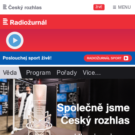
Přejít k hlavnímu obsahu
MENU
ŽIVĚ
Věda
Program
Pořady
Více
…