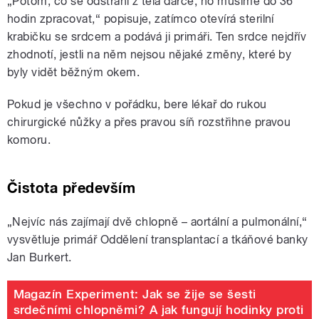
„Potom, co se odstraní z těla dárce, ho musíme do 36
hodin zpracovat,“ popisuje, zatímco otevírá sterilní
krabičku se srdcem a podává ji primáři. Ten srdce nejdřív
zhodnotí, jestli na něm nejsou nějaké změny, které by
byly vidět běžným okem.
Pokud je všechno v pořádku, bere lékař do rukou
chirurgické nůžky a přes pravou síň rozstřihne pravou
komoru.
Čistota především
„Nejvíc nás zajímají dvě chlopně – aortální a pulmonální,“
vysvětluje primář Oddělení transplantací a tkáňové banky
Jan Burkert.
Magazín Experiment: Jak se žije se šesti
srdečními chlopněmi? A jak fungují hodinky proti