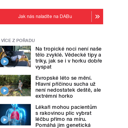
Jak nás naladíte na DABu
VÍCE Z POŘADU
Na tropické noci není naše
tělo zvyklé. Vědecké tipy a
triky, jak se i v horku dobře
vyspat
Evropské léto se mění.
Hlavní příčinou sucha už
není nedostatek deště, ale
extrémní horko
Lékaři mohou pacientům
s rakovinou plic vybrat
léčbu přímo na míru.
Pomáhá jim genetická