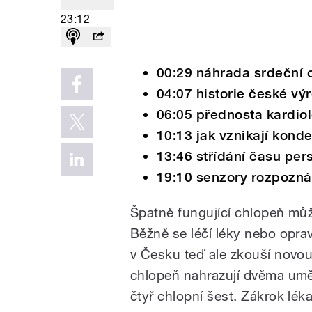
23:12
00:29 náhrada srdeční
04:07 historie české vý
06:05 přednosta kardio
10:13 jak vznikají kond
13:46 střídání času per
19:10 senzory rozpozná
Špatně fungující chlopeň můž
Běžně se léčí léky nebo opra
v Česku teď ale zkouší novou
chlopeň nahrazují dvěma uměl
čtyř chlopní šest. Zákrok lék