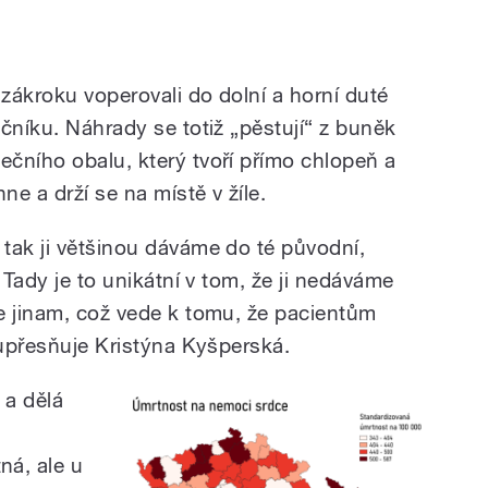
zákroku voperovali do dolní a horní duté
čníku. Náhrady se totiž „pěstují“ z buněk
čního obalu, který tvoří přímo chlopeň a
ne a drží se na místě v žíle.
tak ji většinou dáváme do té původní,
 Tady je to unikátní v tom, že ji nedáváme
e jinam, což vede k tomu, že pacientům
 upřesňuje Kristýna Kyšperská.
 a dělá
á, ale u