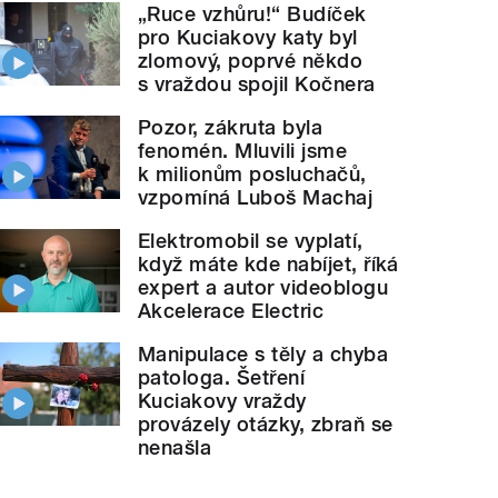
„Ruce vzhůru!“ Budíček
pro Kuciakovy katy byl
zlomový, poprvé někdo
s vraždou spojil Kočnera
Pozor, zákruta byla
fenomén. Mluvili jsme
k milionům posluchačů,
vzpomíná Luboš Machaj
Elektromobil se vyplatí,
když máte kde nabíjet, říká
expert a autor videoblogu
Akcelerace Electric
Manipulace s těly a chyba
patologa. Šetření
Kuciakovy vraždy
provázely otázky, zbraň se
nenašla