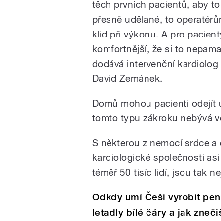
těch prvních pacientů, aby to
přesně udělané, to operatér
klid při výkonu. A pro pacient
komfortnější, že si to nepamat
dodává intervenční kardiolo
David Zemánek.
Domů mohou pacienti odejít u
tomto typu zákroku nebývá ve
S některou z nemocí srdce a
kardiologické společnosti as
téměř 50 tisíc lidí, jsou tak n
Odkdy umí Češi vyrobit peni
letadly bílé čáry a jak zneč