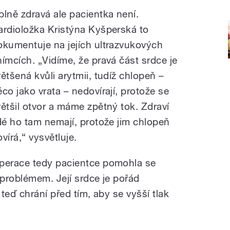
plně zdravá ale pacientka není.
ardioložka Kristýna Kyšperská to
okumentuje na jejích ultrazvukových
nímcích. „Vidíme, že pravá část srdce je
většená kvůli arytmii, tudíž chlopeň –
ěco jako vrata – nedovírají, protože se
většil otvor a máme zpětný tok. Zdraví
idé ho tam nemají, protože jim chlopeň
vírá,“ vysvětluje.
perace tedy pacientce pomohla se
problémem. Její srdce je pořád
teď chrání před tím, aby se vyšší tlak