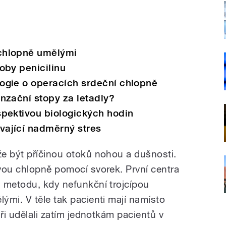
 chlopně umělými
roby penicilinu
logie o operacích srdeční chlopně
enzační stopy za letadly?
spektivou biologických hodin
vající nadměrný stres
e být příčinou otoků nohou a dušnosti.
vou chlopně pomocí svorek. První centra
 metodu, kdy nefunkční trojcípou
ými. V těle tak pacienti mají namísto
aři udělali zatím jednotkám pacientů v