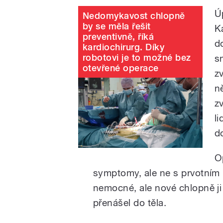
Ú
Nedomykavost chlopně
by se měla řešit
K
preventivně, říká
d
kardiochirurg. Díky
robotovi je to možné bez
s
otevřené operace
z
n
z
l
do
O
symptomy, ale ne s prvotním 
nemocné, ale nové chlopně ji 
přenášel do těla.