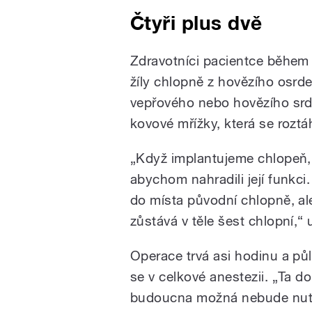
Čtyři plus dvě
Zdravotníci pacientce během 
žíly chlopně z hovězího osrde
vepřového nebo hovězího srde
kovové mřížky, která se roztáh
„Když implantujeme chlopeň, 
abychom nahradili její funkci.
do místa původní chlopně, al
zůstává v těle šest chlopní,“
Operace trvá asi hodinu a půl
se v celkové anestezii. „Ta do
budoucna možná nebude nutn