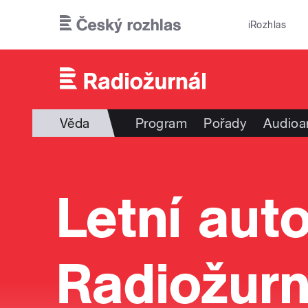
Přejít k hlavnímu obsahu
iRozhlas
Věda
Program
Pořady
Audioa