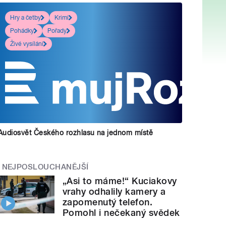
Hry a četby
Krimi
Pohádky
Pořady
Živé vysílání
Audiosvět Českého rozhlasu na jednom místě
NEJPOSLOUCHANĚJŠÍ
„Asi to máme!“ Kuciakovy
vrahy odhalily kamery a
zapomenutý telefon.
Pomohl i nečekaný svědek