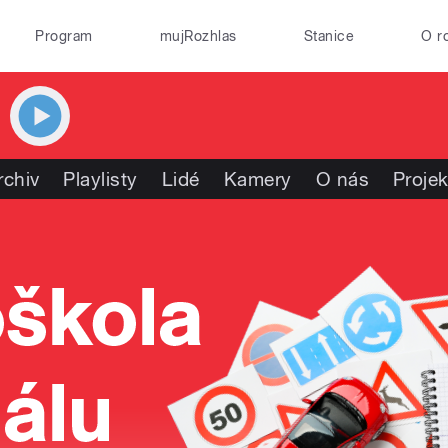
Program
mujRozhlas
Stanice
O r
rchiv
Playlisty
Lidé
Kamery
O nás
Projek