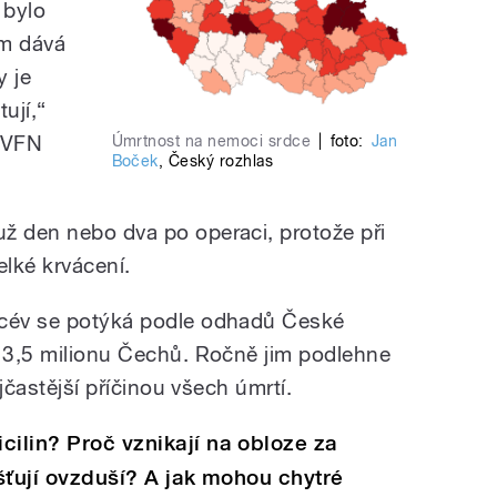
 bylo
ům dává
y je
ují,“
g VFN
Úmrtnost na nemoci srdce
|
foto:
Jan
Boček
,
Český rozhlas
ž den nebo dva po operaci, protože při
lké krvácení.
 cév se potýká podle odhadů České
i 3,5 milionu Čechů. Ročně jim podlehne
ejčastější příčinou všech úmrtí.
cilin? Proč vznikají na obloze za
išťují ovzduší? A jak mohou chytré