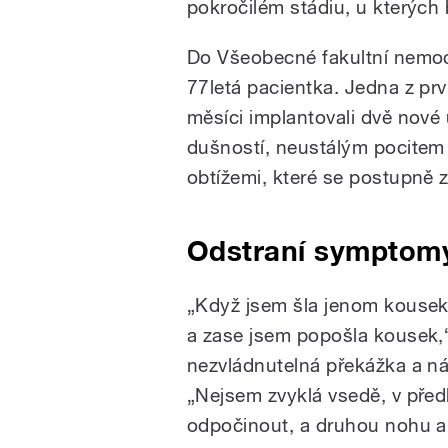
pokročilém stádiu, u kterých
Do Všeobecné fakultní nemoc
77letá pacientka. Jedna z prv
měsíci implantovali dvě nové
dušností, neustálým pocitem 
obtížemi, které se postupně 
Odstraní symptomy
„Když jsem šla jenom kousek,
a zase jsem popošla kousek,“
nezvládnutelná překážka a ná
„Nejsem zvyklá vsedě, v před
odpočinout, a druhou nohu a 