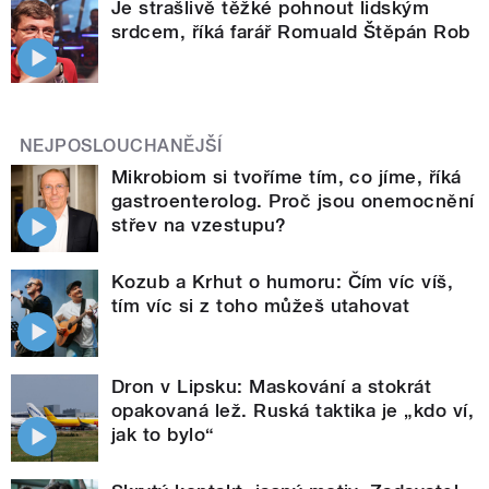
Je strašlivě těžké pohnout lidským
srdcem, říká farář Romuald Štěpán Rob
NEJPOSLOUCHANĚJŠÍ
Mikrobiom si tvoříme tím, co jíme, říká
gastroenterolog. Proč jsou onemocnění
střev na vzestupu?
Kozub a Krhut o humoru: Čím víc víš,
tím víc si z toho můžeš utahovat
Dron v Lipsku: Maskování a stokrát
opakovaná lež. Ruská taktika je „kdo ví,
jak to bylo“