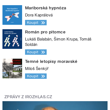
Mariborská hypnóza
Dora Kaprálová
Koupit
Román pro pitomce
Lukáš Balabán, Šimon Krupa, Tomáš
Soldán
Koupit
Temné letopisy moravské
Miloš Šenkýř
Koupit
ZPRÁVY Z IROZHLAS.CZ