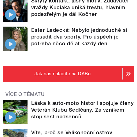
Skrytý kontakt, jasný motiv. Zadavatel
vraždy Kuciaka uniká trestu, hlavním
podezřelým je dál Kočner
Ester Ledecká: Nebylo jednoduché si
prosadit dva sporty. Pro úspěch je
potřeba něco dělat každý den
Jak nás naladíte na DABu
VÍCE O TÉMATU
Láska k auto-moto historii spojuje členy
Veterán Klubu Sedlčany. Za vznikem
stojí šest nadšenců
Víte, proč se Velikonoční ostrov