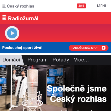
Přejít k hlavnímu obsahu
MENU
ŽIVĚ
Domácí
Program
Pořady
Více
…