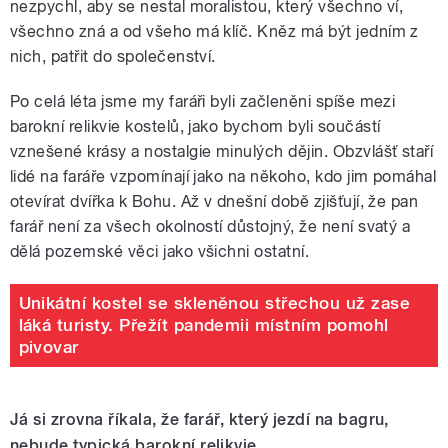
nezpychl, aby se nestal moralistou, který všechno ví,
všechno zná a od všeho má klíč. Kněz má být jedním z
nich, patřit do společenství.
Po celá léta jsme my faráři byli začleněni spíše mezi
barokní relikvie kostelů, jako bychom byli součástí
vznešené krásy a nostalgie minulých dějin. Obzvlášť staří
lidé na faráře vzpomínají jako na někoho, kdo jim pomáhal
otevírat dvířka k Bohu. Až v dnešní době zjišťují, že pan
farář není za všech okolností důstojný, že není svatý a
dělá pozemské věci jako všichni ostatní.
Unikátní kostel se skleněnou střechou už zase
láká turisty. Přežít pandemii místním pomohl
pivovar
Já si zrovna říkala, že farář, který jezdí na bagru,
nebude typická barokní relikvie.