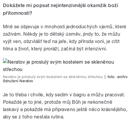
Dokážete mi popsat nejintenzivnější okamžik boží
přítomnosti?
Mně se objevuje v mnohosti jednoduchých vjemů, které
zažívám. Někdy je to dětský úsměv, jindy to, že můžu
vyjít ven, obzvlášť teď na jaře, kdy příroda voní, je cítit
hlína a život, který proráží, začíná být intenzivní.
Neratov je proslulý svým kostelem se skleněnou střechou
|
foto:
archiv
Sdružení Neratov
Je to třeba i chvíle, kdy sedím v bagru a můžu pracovat.
Pokaždé je to jiné, protože můj Bůh je nekonečně
laskavý a pokaždé má připraveno ještě něco krásnějšího,
aby se z toho nestala rutina.