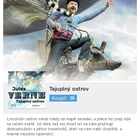
Tajuplný ostrov
Koupit
Lincolnův ostrov nikdo nikdy na mapě nenašel, a přece ho znají lidé
na celém světě. Už déle než sto třicet let na něm prožívají
dobrodružství s pěticí trosečníků, kteří na něm našli útočiště, a
hlavně nejedno tajemství.