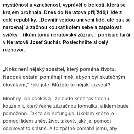
mystičnost a vznešenost, vyprávěl o bolesti, která se
krajem prohnala. Dnes do Neratova přijíždějí lidé z
celé republiky. „Dovnitř vejdou unavení lidé, ale pak se
narovnají a začnou koukat kolem sebe a zapalovat
svíčky – říkám tomu neratovský zázrak,“ popisuje farář
v Neratově Josef Suchár. Poslechněte si celý
rozhovor.
„Kněz není nějaký spasitel, který pomáhá životu.
Naopak ostatní pomáhají mně, abych byl skutečným
člověkem,“ řekl jste. Můžete to nějak rozvést?
Mnohdy lidé očekávají, že bude kněz tak trochu
kouzelník, který řekne zázračnou formulku, a lidem bude
pomoženo. Tak to ale nefunguje. Úkolem kněze je
pomoci lidem unést život takový, jaký je, pomoci
objevovat to krásné. A to zpětně pomáhá jemu, aby