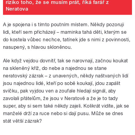
riziko toho, že se musím prát, říká farář z
Neratova
A je spojena i s tímto poutním místem. Někdy pozoruji
lidi, kteří sem přicházejí – maminka tahá děti, kterým se
do kostela vůbec nechce, tatínek jde s nimi z povinnosti,
nasupený, s hlavou skloněnou.
Ale když vejdou dovnitř, tak se narovnají, začnou koukat
na skleněný kříž, do nebe a najednou se stane
neratovský zázrak – z unavených, někdy naštvaných lidí
jsou najednou lidé, kteří po sobě koukají, jdou zapálit
svíčku, pak vyjdou ven a zoufale hledají signál, aby
zavolali přátelům, že jsou v Neratově a že je to tady
super, aby si sem také někdy zajeli. Kolikrát vidíte, jak se
manželé drží za ruce nebo si dají pusu. Může se dnes
stát větší zázrak?