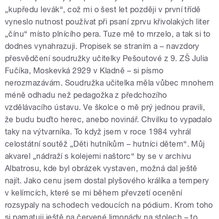
„kupředu levák“, což mi o šest let později v první třídě
vyneslo nutnost používat při psaní zprvu křivolakých liter
„čínu“ místo plnícího pera. Tuze mě to mrzelo, a tak si to
dodnes vynahrazuji. Propisek se straním a – navzdory
přesvědčení soudružky učitelky Pešoutové z 9. ZŠ Julia
Fučíka, Moskevká 2929 v Kladně – si písmo
nerozmazávám. Soudružka učitelka měla vůbec mnohem
méně odhadu než pedagožka z předchozího
vzdělávacího ústavu. Ve školce o mě prý jednou pravili,
že budu buďto herec, anebo novinář. Chvilku to vypadalo
taky na výtvarníka. To když jsem v roce 1984 vyhrál
celostátní soutěž „Děti hutníkům – hutníci dětem“. Můj
akvarel „nádraží s kolejemi naštorc“ by se v archivu
Albatrosu, kde byl obrázek vystaven, možná dal ještě
najít. Jako cenu jsem dostal plyšového králíka a tempery
v kelímcích, které se mi během převzetí ocenění
rozsypaly na schodech vedoucích na pódium. Krom toho
si pamatuji ještě na červené limonády na stolech – to