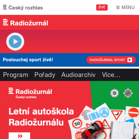
Přejít k hlavnímu obsahu
MENU
ŽIVĚ
Program
Pořady
Audioarchiv
Více
…