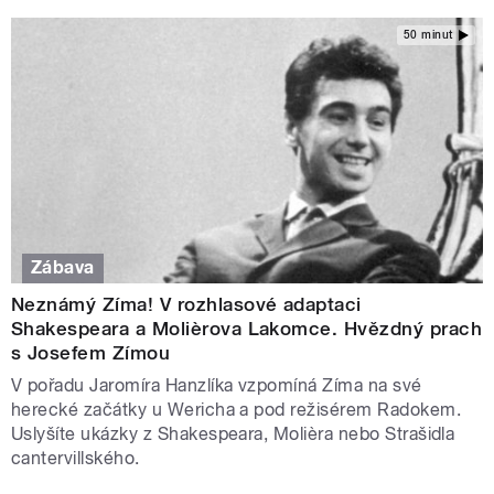
50 minut
Zábava
Neznámý Zíma! V rozhlasové adaptaci
Shakespeara a Molièrova Lakomce. Hvězdný prach
s Josefem Zímou
V pořadu Jaromíra Hanzlíka vzpomíná Zíma na své
herecké začátky u Wericha a pod režisérem Radokem.
Uslyšíte ukázky z Shakespeara, Molièra nebo Strašidla
cantervillského.