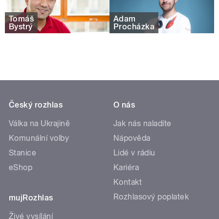
Tomáš
Adam
Bystrý
Procházka
Český rozhlas
O nás
Válka na Ukrajině
Jak nás naladíte
Komunální volby
Nápověda
Stanice
Lidé v rádiu
eShop
Kariéra
Kontakt
Rozhlasový poplatek
mujRozhlas
Živé vysílání