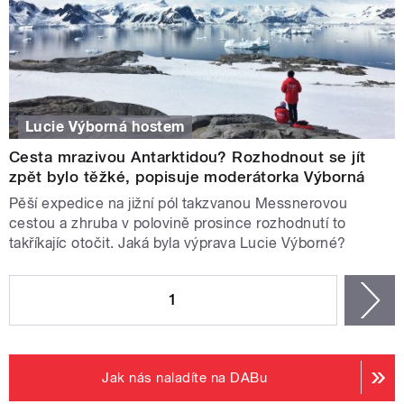
Lucie Výborná hostem
Cesta mrazivou Antarktidou? Rozhodnout se jít
zpět bylo těžké, popisuje moderátorka Výborná
Pěší expedice na jižní pól takzvanou Messnerovou
cestou a zhruba v polovině prosince rozhodnutí to
takříkajíc otočit. Jaká byla výprava Lucie Výborné?
STRÁNKY
1
n
Jak nás naladíte na DABu