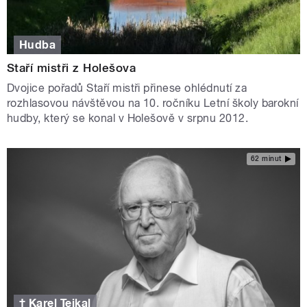
Hudba
Staří mistři z Holešova
Dvojice pořadů Staří mistři přinese ohlédnutí za
rozhlasovou návštěvou na 10. ročníku Letní školy barokní
hudby, který se konal v Holešově v srpnu 2012.
62 minut
† Karel Tejkal