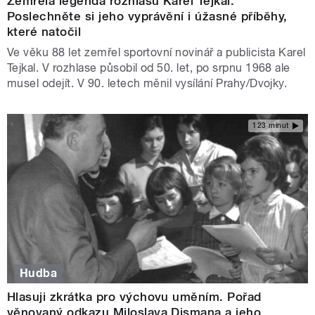
Zemřela legenda rozhlasu Karel Tejkal.
Poslechněte si jeho vyprávění i úžasné příběhy,
které natočil
Ve věku 88 let zemřel sportovní novinář a publicista Karel
Tejkal. V rozhlase působil od 50. let, po srpnu 1968 ale
musel odejít. V 90. letech měnil vysílání Prahy/Dvojky.
123 minut
Hudba
Hlasuji zkrátka pro výchovu uměním. Pořad
věnovaný odkazu Miloslava Dismana a jeho