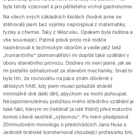
byla tehdy vzácnost a pro pětiletého vrchol gastronomie.
Na všech svých základních školách (hodně jsme se
stěhovali) jsem bez výjimky neprospíval z matematiky,
fyziky a chemie. Taky z tělocviku. Opakem byla čeština a
vše související. Patrně právě proto mě rodiče
nasměrovali k technickým oborům a vedle jakž takž
„humanitního“ písmomalířství mi dopřáli také vzdělání v
oboru stavebního provozu. Dodnes mi není jasné, jak se
mi podařilo odmaturovat ze stavební mechaniky. Snad to
bylo tím, že rovnováhu na páce znám důvěrně z
dětských hřišť, kdy jsem musel pokaždé shánět
minimálně dvě další děti, abychom se mohli pohoupat.
Nezapomenutelnou položkou mého středního vzdělání je
také fakt, kterým mi češtinář (a náš třídní!) před maturitní
komisí cíleně sestřelil „výbornou“. Po mém předpisově
20minutovém monologu o předchůdcích Jana Husa a
Jednotě bratrské konsternoval zkoušející profesorku tím,