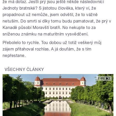
že má dotaz. Jestli prý jsou ještě někde následovníci
Jednoty bratrské? S jistotou člověka, který ví, že
propadnout už nemůže, jsem odvětil, že to vážně
netuším. Do smrti si díky tomu budu pamatovat, že prý v
Kanadě působí Moravští bratři. No nekupte to za
sníženou známku na maturitním vysvědčení.
Přebolelo to rychle. Tou dobou už totiž veškerý můj
zájem přitahoval rozhlas. A já doufám, že s tím
nepřestane.
VŠECHNY ČLÁNKY
2 díly