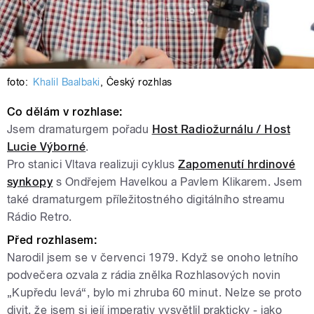
foto:
Khalil Baalbaki
,
Český rozhlas
Co dělám v rozhlase:
Jsem dramaturgem pořadu
Host Radiožurnálu / Host
Lucie Výborné
.
Pro stanici Vltava realizuji cyklus
Zapomenutí hrdinové
synkopy
s Ondřejem Havelkou a Pavlem Klikarem. Jsem
také dramaturgem příležitostného digitálního streamu
Rádio Retro.
Před rozhlasem:
Narodil jsem se v červenci 1979. Když se onoho letního
podvečera ozvala z rádia znělka Rozhlasových novin
„Kupředu levá“, bylo mi zhruba 60 minut. Nelze se proto
divit, že jsem si její imperativ vysvětlil prakticky - jako