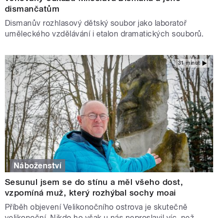
dismančatům
Dismanův rozhlasový dětský soubor jako laboratoř
uměleckého vzdělávání i etalon dramatických souborů.
31 minut
Náboženství
Sesunul jsem se do stínu a měl všeho dost,
vzpomíná muž, který rozhýbal sochy moai
Příběh objevení Velikonočního ostrova je skutečně
velikonoční. Nikdo ho však u nás neproslavil víc, než