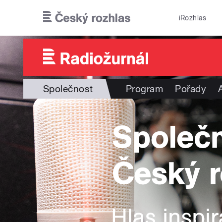
Přejít k hlavnímu obsahu
iRozhlas
Společnost
Program
Pořady