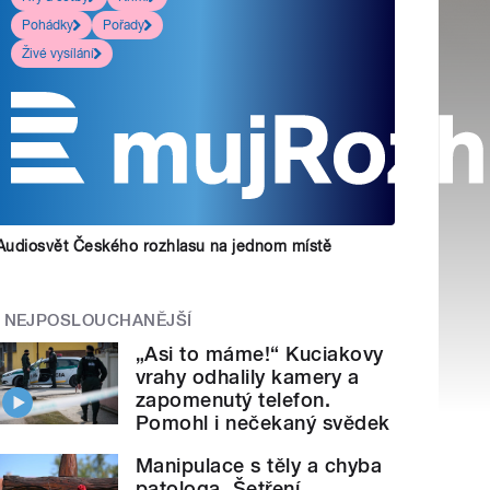
Pohádky
Pořady
Živé vysílání
Audiosvět Českého rozhlasu na jednom místě
NEJPOSLOUCHANĚJŠÍ
„Asi to máme!“ Kuciakovy
vrahy odhalily kamery a
zapomenutý telefon.
Pomohl i nečekaný svědek
Manipulace s těly a chyba
patologa. Šetření