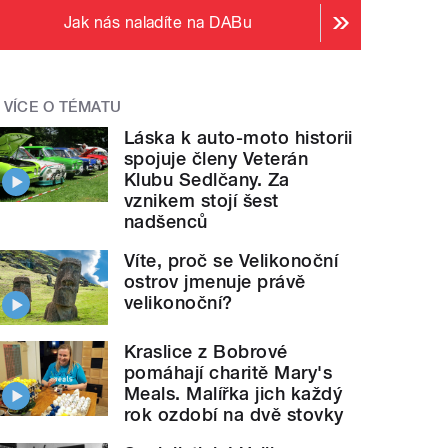
Jak nás naladíte na DABu
VÍCE O TÉMATU
Láska k auto-moto historii
spojuje členy Veterán
Klubu Sedlčany. Za
vznikem stojí šest
nadšenců
Víte, proč se Velikonoční
ostrov jmenuje právě
velikonoční?
Kraslice z Bobrové
pomáhají charitě Mary's
Meals. Malířka jich každý
rok ozdobí na dvě stovky