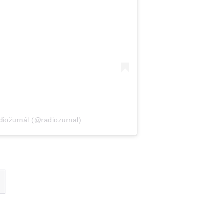
iožurnál (@radiozurnal)