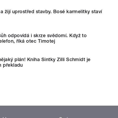
a žijí uprostřed stavby. Bosé karmelitky staví
ůh odpovídá i skrze svědomí. Když to
elefon, říká otec Timotej
jaký plán! Kniha Sintky Zilli Schmidt je
m překladu