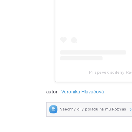
Příspěvek sdílený Rad
autor:
Veronika Hlaváčová
Všechny díly pořadu na mujRozhlas