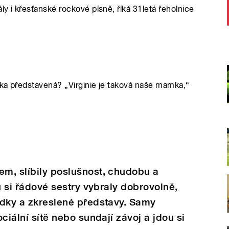
ly i křesťanské rockové písně, říká 31letá řeholnice
atka představená? „Virginie je taková naše mamka,“
em, slíbily poslušnost, chudobu a
tu si řádové sestry vybraly dobrovolně,
sudky a zkreslené představy. Samy
ociální sítě nebo sundají závoj a jdou si