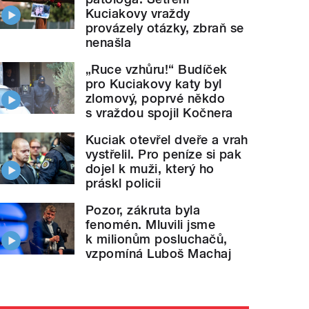
Kuciakovy vraždy
provázely otázky, zbraň se
nenašla
„Ruce vzhůru!“ Budíček
pro Kuciakovy katy byl
zlomový, poprvé někdo
s vraždou spojil Kočnera
Kuciak otevřel dveře a vrah
vystřelil. Pro peníze si pak
dojel k muži, který ho
práskl policii
Pozor, zákruta byla
fenomén. Mluvili jsme
k milionům posluchačů,
vzpomíná Luboš Machaj