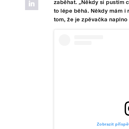
zaběhat.
„
Někdy si pustím c
to lépe běhá. Někdy mám i r
tom, že je zpěvačka naplno
Zobrazit přísp