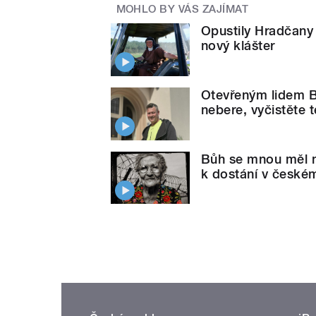
MOHLO BY VÁS ZAJÍMAT
Opustily Hradčany 
nový klášter
Otevřeným lidem B
nebere, vyčistěte t
Bůh se mnou měl ně
k dostání v české