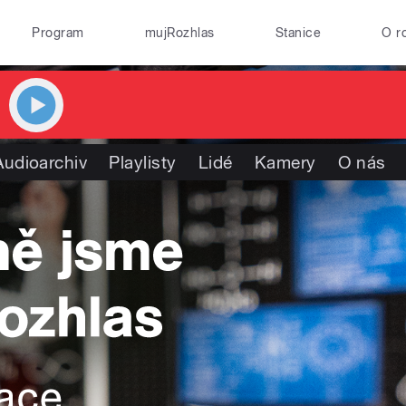
Program
mujRozhlas
Stanice
O r
Audioarchiv
Playlisty
Lidé
Kamery
O nás