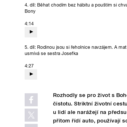
4. díl: Běhat chodím bez hábitu a pouštím si chvá
Bony
4:14
5. díl: Rodinou jsou si řeholnice navzájem. A m
usmívá se sestra Josefka
4:27
Rozhodly se pro život s Boh
čistotu. Striktní životní ces
u lidí ale narážejí na před
přitom řídí auto, používají s