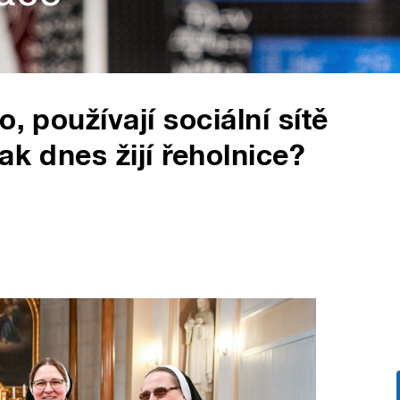
, používají sociální sítě
ak dnes žijí řeholnice?