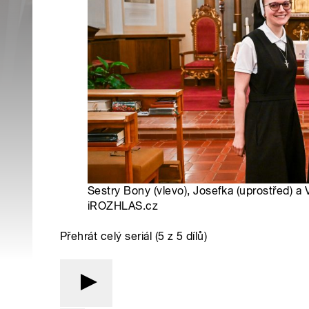
Sestry Bony (vlevo), Josefka (uprostřed) a V
iROZHLAS.cz
Přehrát celý seriál (5 z 5 dílů)