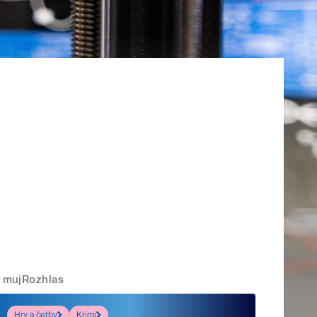
mujRozhlas
Hry a četby
Krimi