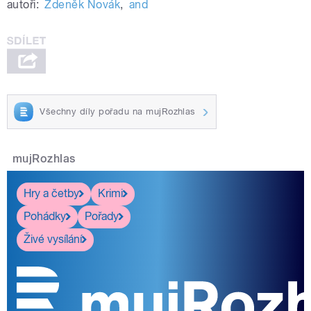
autoři:
Zdeněk Novák
,
and
Všechny díly pořadu na mujRozhlas
mujRozhlas
Hry a četby
Krimi
Pohádky
Pořady
Živé vysílání