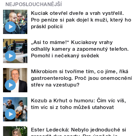
NEJPOSLOUCHANĚJŠÍ
Kuciak otevřel dveře a vrah vystřelil.
Pro peníze si pak dojel k muži, který ho
práskl policii
„Asi to máme!“ Kuciakovy vrahy
odhalily kamery a zapomenutý telefon.
Pomohl i nečekaný svědek
Mikrobiom si tvoříme tím, co jíme, říká
gastroenterolog. Proč jsou onemocnění
střev na vzestupu?
Kozub a Krhut o humoru: Čím víc víš,
tím víc si z toho můžeš utahovat
Ester Ledecká: Nebylo jednoduché si