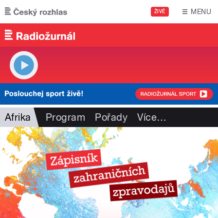
Přejít k hlavnímu obsahu
MENU
ŽIVĚ
Afrika
Program
Pořady
Více
…