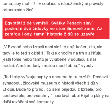
tomu, aby mohli žít v souladu s náboženskými pravidly
ortodoxních židů.
Egyptští židé vymřeli. Svátky Pesach slaví
poslední dvě židovky ve stomilionové zemi. Až
zemřou i ony, tamní historie židů se uzavře
„V Evropě nebo Izraeli není složité najít košer jídlo, ale
tady je to teď složitější. Takže chodím na trh a zjišťuju,
jestli tohle nebo tamto je vyráběné v souladu s naší
tradicí. A máme tady i malou modlitebnu,“ vypráví.
„Teď taky vyřizuju papíry a chceme to tu rozšířit. Postavit
synagogu, židovské muzeum o historii všech židů v
Etiopii. Bude to pro lidi, co sem přijedou z Izraele, pro
cestovatele, pro všechny,“ načrtává rabbi Elijahu plány na
další rozšíření své komunity.