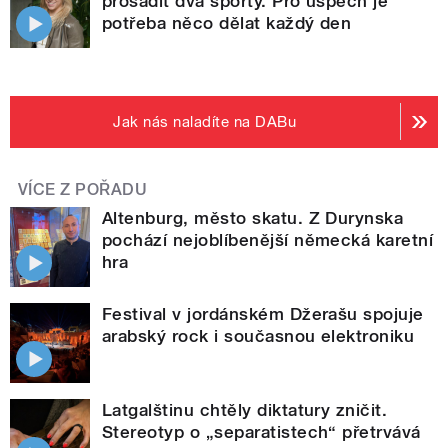
prosadit dva sporty. Pro úspěch je
potřeba něco dělat každý den
Jak nás naladíte na DABu
VÍCE Z POŘADU
Altenburg, město skatu. Z Durynska
pochází nejoblíbenější německá karetní
hra
Festival v jordánském Džerašu spojuje
arabský rock i současnou elektroniku
Latgalštinu chtěly diktatury zničit.
Stereotyp o „separatistech“ přetrvává