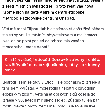
mladší, než kam sahá historie etiopských židů. Většina
z šesti místních synagog je i proto relativně nová.
Kromě nich najdete v širším centru etiopské
metropole i židovské centrum Chabad.
Vítá mě rabbi Elijahu Habíb a zatímco etiopští židé během
staletí splynuli s místním obyvatelstvem a mají tmavou
pleť, on na první pohled do tohoto takzvaného
ztraceného kmene nepatří.
Z listů vyrábějí etiopští Dorzové střechy i chléb.
Návštěvníkům nabízejí pálenku, látky i ozdravný
tanec
„Narodil jsem se tady v Etiopii, ale pocházím z Izraele a
tam jsem vyrůstal. A moje rodina nepatří k původním
etiopským židům. Většina etiopských židů odešla do
Izraele v 90. letech minulého století. Zůstalo tu jen pár
rodin. Někteří proto, že tu měli práci. Ale to je na jiné