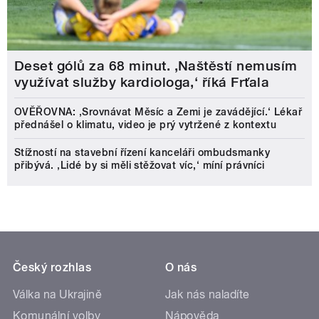
Deset gólů za 68 minut. ,Naštěstí nemusím
využívat služby kardiologa,‘ říká Frťala
OVĚŘOVNA: ‚Srovnávat Měsíc a Zemi je zavádějící.‘ Lékař
přednášel o klimatu, video je prý vytržené z kontextu
Stížností na stavební řízení kanceláři ombudsmanky
přibývá. ‚Lidé by si měli stěžovat víc,‘ míní právníci
Český rozhlas
O nás
Válka na Ukrajině
Jak nás naladíte
Komunální volby
Nápověda