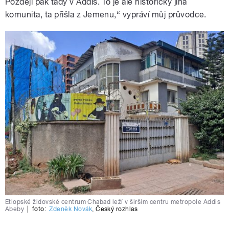
Později pak tady v Addis. To je ale historicky jiná
komunita, ta přišla z Jemenu,“ vypráví můj průvodce.
Etiopské židovské centrum Chabad leží v širším centru metropole Addis
Abeby
|
foto:
Zdeněk Novák
,
Český rozhlas