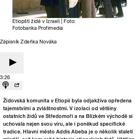
Etiopští židé v Izraeli | Foto:
Fotobanka Profimedia
Zápisník Zdeňka Nováka
3:26
Židovská komunita v Etiopii byla odjakživa opředena
tajemstvími a zvláštnostmi. V izolaci od většiny
ostatních židů ve Středomoří a na Blízkém východě si
uchovala nejen svou víru, ale i poněkud specifické
tradice. Hlavní město Addis Abeba je o několik staletí