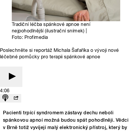
Tradiční léčba spánkové apnoe není
nejpohodlnější (ilustrační snímek) |
Foto: Profimedia
Poslechněte si reportáž Michala Šafaříka o vývoji nové
léčebné pomůcky pro terapii spánkové apnoe
4:06
Pacienti trpící syndromem zástavy dechu neboli
spánkovou apnoí možná budou spát pohodlněji. Vědci
v Brně totiž vyvíjejí malý elektronický přístroj, který by