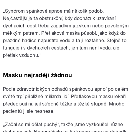
„Syndrom spánkové apnoe má několik podob.
Nejčastější je ta obstrukční, kdy dochází k uzavírání
dýchacích cest třeba zapadlým jazykem nebo povoleným
měkkým patrem. Přetlaková maska působí, jako když do
prázdné hadice napustíte vodu a ta ji roztáhne. Stejně to
funguje i v dýchacích cestách, jen tam není voda, ale
přetlak vzduchu.“
Masku nejraději žádnou
Podle zdravotnických odhadů spánkovou apnoí po celém
světě trpí přibližně miliarda lidí. Přetlakovou masku lékaři
předepisují na její středně těžké a těžké stupně. Mnoho
pacientů ji ale nesnese.
„Začal se mi dělat puchýř, takže jsme vyzkoušeli různé
druhy masek. Nepomáhalo to. Nakonec jsme se dohodli,