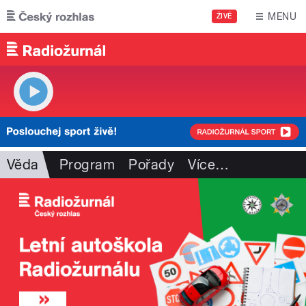
Přejít k hlavnímu obsahu
MENU
ŽIVĚ
Věda
Program
Pořady
Více
…