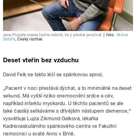
Jana Pluhaře maska tlačila natolik, že ji přestal používat
|
foto:
Michal
Šafařík
,
Český rozhlas
Deset vteřin bez vzduchu
David Feik se takto léčí se spánkovou apnoí.
„Pacient v noci přestává dýchat, a to minimálně na deset
sekund. Má vyšší riziko onemocnění srdce a cév,
například infarktu myokardu. U těchto pacientů se ale
také častěji setkáváme s dřívějším nástupem demence,“
vysvětluje Lujza Zikmund Galková, lékařka
Kadriovaskulárního spánkového centra ve Fakultní
nemocnici u svaté Anny v Brně.