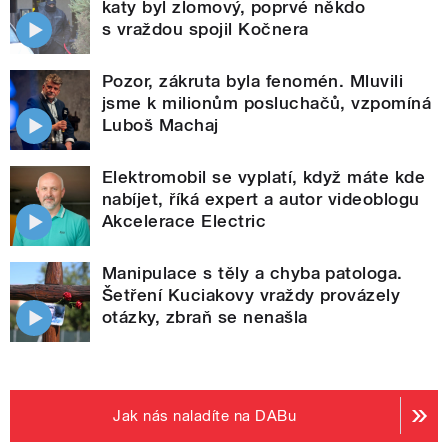
katy byl zlomový, poprvé někdo
s vraždou spojil Kočnera
Pozor, zákruta byla fenomén. Mluvili
jsme k milionům posluchačů, vzpomíná
Luboš Machaj
Elektromobil se vyplatí, když máte kde
nabíjet, říká expert a autor videoblogu
Akcelerace Electric
Manipulace s těly a chyba patologa.
Šetření Kuciakovy vraždy provázely
otázky, zbraň se nenašla
Jak nás naladíte na DABu