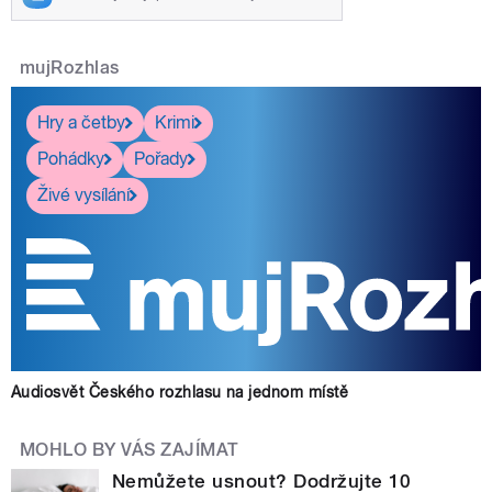
mujRozhlas
Hry a četby
Krimi
Pohádky
Pořady
Živé vysílání
Audiosvět Českého rozhlasu na jednom místě
MOHLO BY VÁS ZAJÍMAT
Nemůžete usnout? Dodržujte 10