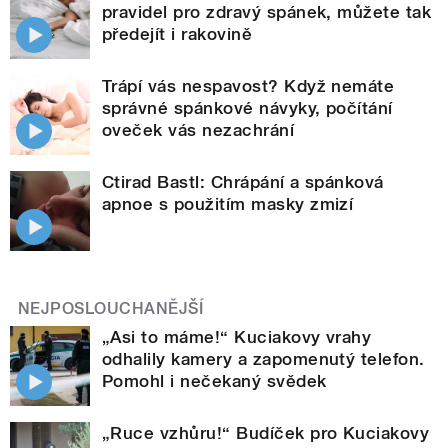
pravidel pro zdravý spánek, můžete tak
předejít i rakovině
Trápí vás nespavost? Když nemáte
správné spánkové návyky, počítání
oveček vás nezachrání
Ctirad Bastl: Chrápání a spánková
apnoe s použitím masky zmizí
NEJPOSLOUCHANĚJŠÍ
„Asi to máme!“ Kuciakovy vrahy
odhalily kamery a zapomenutý telefon.
Pomohl i nečekaný svědek
„Ruce vzhůru!“ Budíček pro Kuciakovy