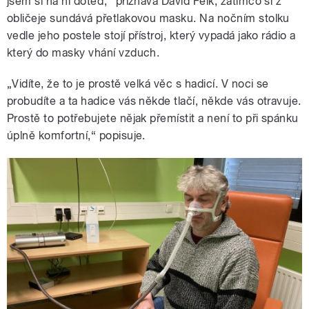
jsem si na ni doteď,“ přiznává David Feik, zatímco si z
obličeje sundává přetlakovou masku. Na nočním stolku
vedle jeho postele stojí přístroj, který vypadá jako rádio a
který do masky vhání vzduch.
„Vidíte, že to je prostě velká věc s hadicí. V noci se
probudíte a ta hadice vás někde tlačí, někde vás otravuje.
Prostě to potřebujete nějak přemístit a není to při spánku
úplně komfortní,“ popisuje.