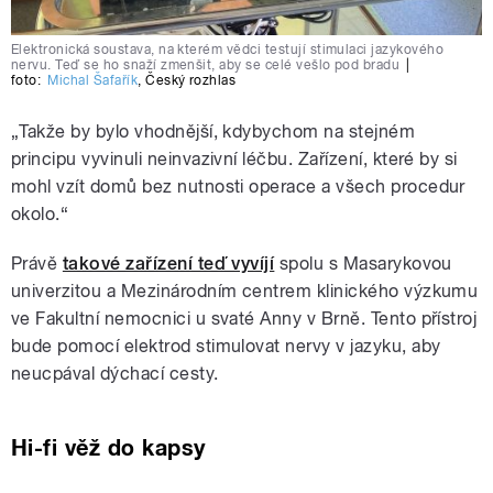
Elektronická soustava, na kterém vědci testují stimulaci jazykového
nervu. Teď se ho snaží zmenšit, aby se celé vešlo pod bradu
|
foto:
Michal Šafařík
,
Český rozhlas
„Takže by bylo vhodnější, kdybychom na stejném
principu vyvinuli neinvazivní léčbu. Zařízení, které by si
mohl vzít domů bez nutnosti operace a všech procedur
okolo.“
Právě
takové zařízení teď vyvíjí
spolu s Masarykovou
univerzitou a Mezinárodním centrem klinického výzkumu
ve Fakultní nemocnici u svaté Anny v Brně. Tento přístroj
bude pomocí elektrod stimulovat nervy v jazyku, aby
neucpával dýchací cesty.
Hi-fi věž do kapsy