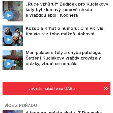
„Ruce vzhůru!“ Budíček pro Kuciakovy
katy byl zlomový, poprvé někdo
s vraždou spojil Kočnera
Kozub a Krhut o humoru: Čím víc víš,
tím víc si z toho můžeš utahovat
Manipulace s těly a chyba patologa.
Šetření Kuciakovy vraždy provázely
otázky, zbraň se nenašla
Jak nás naladíte na DABu
VÍCE Z POŘADU
Altenburg, město skatu. Z Durynska