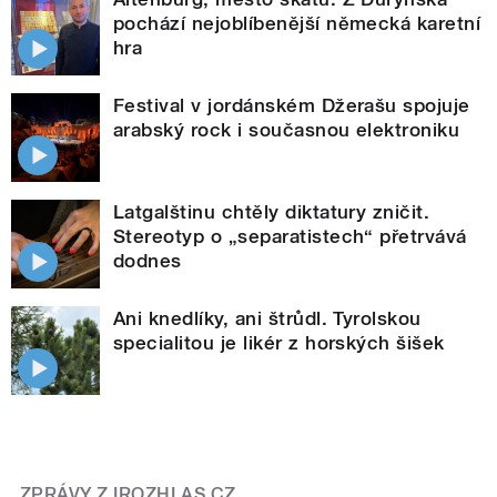
pochází nejoblíbenější německá karetní
hra
Festival v jordánském Džerašu spojuje
arabský rock i současnou elektroniku
Latgalštinu chtěly diktatury zničit.
Stereotyp o „separatistech“ přetrvává
dodnes
Ani knedlíky, ani štrůdl. Tyrolskou
specialitou je likér z horských šišek
ZPRÁVY Z IROZHLAS.CZ