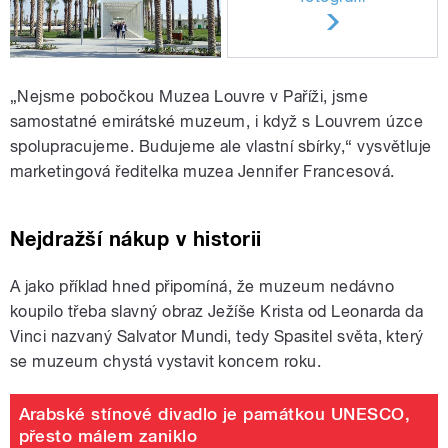
„Nejsme pobočkou Muzea Louvre v Paříži, jsme
samostatné emirátské muzeum, i když s Louvrem úzce
spolupracujeme. Budujeme ale vlastní sbírky,“ vysvětluje
marketingová ředitelka muzea Jennifer Francesová.
Nejdražší nákup v historii
A jako příklad hned připomíná, že muzeum nedávno
koupilo třeba slavný obraz Ježíše Krista od Leonarda da
Vinci nazvaný Salvator Mundi, tedy Spasitel světa, který
se muzeum chystá vystavit koncem roku.
Arabské stínové divadlo je památkou UNESCO,
přesto málem zaniklo