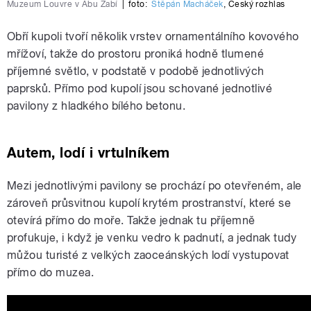
Muzeum Louvre v Abu Zabí
|
foto:
Štěpán Macháček
,
Český rozhlas
Obří kupoli tvoří několik vrstev ornamentálního kovového
mřížoví, takže do prostoru proniká hodně tlumené
příjemné světlo, v podstatě v podobě jednotlivých
paprsků. Přímo pod kupolí jsou schované jednotlivé
pavilony z hladkého bílého betonu.
Autem, lodí i vrtulníkem
Mezi jednotlivými pavilony se prochází po otevřeném, ale
zároveň průsvitnou kupolí krytém prostranství, které se
otevírá přímo do moře. Takže jednak tu příjemně
profukuje, i když je venku vedro k padnutí, a jednak tudy
můžou turisté z velkých zaoceánských lodí vystupovat
přímo do muzea.