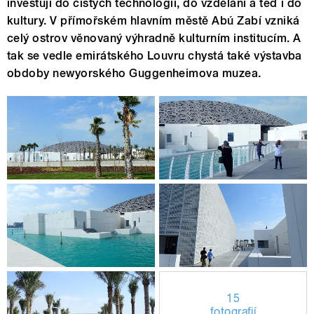
investují do čistých technologií, do vzdělání a teď i do
kultury. V přímořském hlavním městě Abú Zabí vzniká
celý ostrov věnovaný výhradně kulturním institucím. A
tak se vedle emirátského Louvru chystá také výstavba
obdoby newyorského Guggenheimova muzea.
15
fotografií