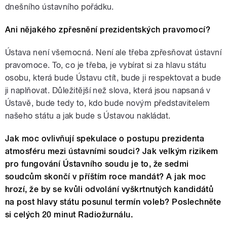
dnešního ústavního pořádku.
Ani nějakého zpřesnění prezidentských pravomocí?
Ústava není všemocná. Není ale třeba zpřesňovat ústavní
pravomoce. To, co je třeba, je vybírat si za hlavu státu
osobu, která bude Ústavu ctít, bude ji respektovat a bude
ji naplňovat. Důležitější než slova, která jsou napsaná v
Ústavě, bude tedy to, kdo bude novým představitelem
našeho státu a jak bude s Ústavou nakládat.
Jak moc ovlivňují spekulace o postupu prezidenta
atmosféru mezi ústavními soudci? Jak velkým rizikem
pro fungování Ústavního soudu je to, že sedmi
soudcům skončí v příštím roce mandát? A jak moc
hrozí, že by se kvůli odvolání vyškrtnutých kandidátů
na post hlavy státu posunul termín voleb? Poslechněte
si celých 20 minut Radiožurnálu.