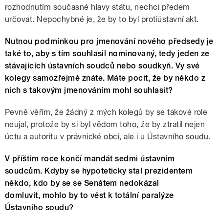
rozhodnutím současné hlavy státu, nechci předem
určovat. Nepochybné je, že by to byl protiústavní akt.
Nutnou podmínkou pro jmenování nového předsedy je
také to, aby s tím souhlasil nominovaný, tedy jeden ze
stávajících ústavních soudců nebo soudkyň. Vy své
kolegy samozřejmě znáte. Máte pocit, že by někdo z
nich s takovým jmenováním mohl souhlasit?
Pevně věřím, že žádný z mých kolegů by se takové role
neujal, protože by si byl vědom toho, že by ztratil nejen
úctu a autoritu v právnické obci, ale i u Ústavního soudu.
V příštím roce končí mandát sedmi ústavním
soudcům. Kdyby se hypoteticky stal prezidentem
někdo, kdo by se se Senátem nedokázal
domluvit, mohlo by to vést k totální paralýze
Ústavního soudu?