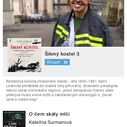
Šikmý kostel 3
Koupit
Románová kronika ztraceného města - léta 1945–1961. Karin
Lednická předkládá do značné míry převratný, dosavadní paradigma
měnící obraz hornického regionu, jehož zahlazenou historii stále
překrývá tlustá vrstva mýtů a zakořeněných stereotypů o „černé
zemi a rudém kraji“.
O čem skály mlčí
Kateřina Surmanová