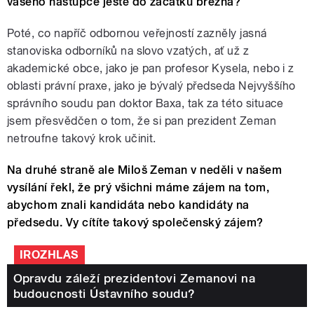
vašeho nástupce ještě do začátku března?
Poté, co napříč odbornou veřejností zazněly jasná
stanoviska odborníků na slovo vzatých, ať už z
akademické obce, jako je pan profesor Kysela, nebo i z
oblasti právní praxe, jako je bývalý předseda Nejvyššího
správního soudu pan doktor Baxa, tak za této situace
jsem přesvědčen o tom, že si pan prezident Zeman
netroufne takový krok učinit.
Na druhé straně ale Miloš Zeman v neděli v našem
vysílání řekl, že prý všichni máme zájem na tom,
abychom znali kandidáta nebo kandidáty na
předsedu. Vy cítíte takový společenský zájem?
IROZHLAS
Opravdu záleží prezidentovi Zemanovi na
budoucnosti Ústavního soudu?