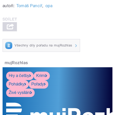
autoři:
Tomáš Pancíř
,
opa
Všechny díly pořadu na mujRozhlas
mujRozhlas
Hry a četby
Krimi
Pohádky
Pořady
Živé vysílání