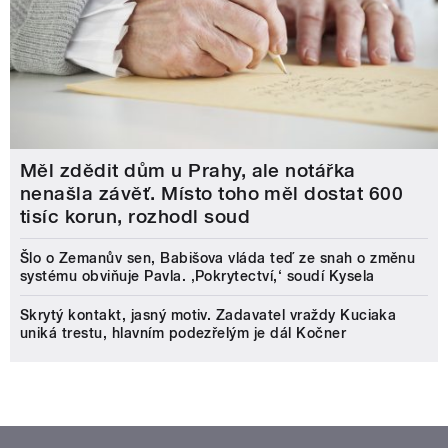
Měl zdědit dům u Prahy, ale notářka
nenašla závěť. Místo toho měl dostat 600
tisíc korun, rozhodl soud
Šlo o Zemanův sen, Babišova vláda teď ze snah o změnu
systému obviňuje Pavla. ‚Pokrytectví,‘ soudí Kysela
Skrytý kontakt, jasný motiv. Zadavatel vraždy Kuciaka
uniká trestu, hlavním podezřelým je dál Kočner