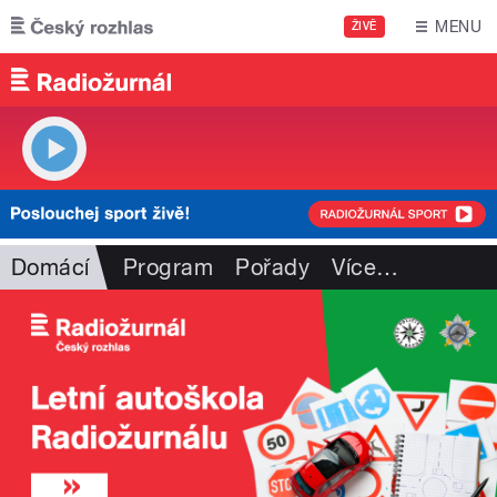
Přejít k hlavnímu obsahu
MENU
ŽIVĚ
Domácí
Program
Pořady
Více
…