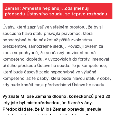
Zeman: Amnestii neplánuji. Zda jmenuji
předsedu Ústavního soudu, se teprve rozhodnu
Úvahy, které zaznívají ve veřejném prostoru, že by si
současná hlava státu přisvojila pravomoc, která
nepochybně bude náležet až příště zvolenému
prezidentovi, samozřejmě sleduji. Považuji ovšem za
zcela nepochybné, že současný prezident nemá
kompetenci dopředu, v uvozovkách do foroty, jmenovat
příštího předsedu Ústavního soudu. To je kompetence,
která bude časově zcela nepochybně ve výlučné
kompetenci až té osoby, která bude hlavou státu v době,
kdy bude končit moje předsednictví Ústavního soudu.
Vy znáte Miloše Zemana dlouho, koneckonců před 20
lety jste byl místopředsedou jím řízené vlády.
Předpokládáte, že Miloš Zeman opravdu jmenuje