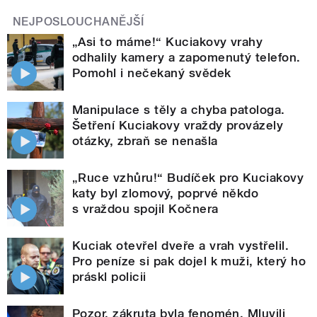
NEJPOSLOUCHANĚJŠÍ
„Asi to máme!“ Kuciakovy vrahy
odhalily kamery a zapomenutý telefon.
Pomohl i nečekaný svědek
Manipulace s těly a chyba patologa.
Šetření Kuciakovy vraždy provázely
otázky, zbraň se nenašla
„Ruce vzhůru!“ Budíček pro Kuciakovy
katy byl zlomový, poprvé někdo
s vraždou spojil Kočnera
Kuciak otevřel dveře a vrah vystřelil.
Pro peníze si pak dojel k muži, který ho
práskl policii
Pozor, zákruta byla fenomén. Mluvili