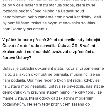
že by v čele našeho státu stanula osoba, která by se
rozhodla buďto vůbec nikoho na Ústavní soud
nenominovat, nebo záměrně nominovat kandidáty, kteří
by neměli šanci získat se svým jmenováním souhlas
horní komory parlamentu.
V pátek to bude přesně 30 let od chvíle, kdy tehdejší
Česká národní rada schválila Ústavu ČR. S vašimi
zkušenostmi není namístě uvažovat o zpřesnění a
úpravě Ústavy?
Ústava je základní dokument státu. Když si vzpomeneme
na to, za jakých okolností se přijímala, musím říci, že se
nám podařila. Upřímně řečeno bych byl radši, kdyby se
na Ústavu moc nesahalo. Ústava se osvědčila, náš stát je
demokratickým právním státem mimo jiné díky tomu, že
máme Ústavu, která odpovídá základním moderním
požadavkům. Nejsem tedy příznivcem zásahů do