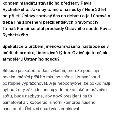
koncem mandátu stávajícího předsedy Pavla
Rychetského. Jaké by to mělo následky? Není 30 let
po přijetí Ústavy správný čas na debatu o její úpravě a
třeba i na zpřesnění prezidentských pravomocí?
Tomáš Pancíř se ptal předsedy Ústavního soudu Pavla
Rychetského.
Spekulace o brzkém jmenování vašeho nástupce se v
médiích probírají intenzivně týden. Ovlivňuje to nějak
atmosféru Ústavního soudu?
Situace je skutečně dost zvláštní, protože počínaje
prvními měsíci příštího roku se začne Ústavní soud
postupně vyprazdňovat. A je nepochybné, že pokud mají
být udrženy základní principy demokratického právního
státu, bude nezbytné, aby nový prezident na to
pamatoval a v kooperaci s horní komorou našeho
parlamentu Ústavní soud včas doplňoval.