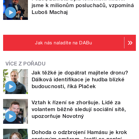
jsme k milionům posluchačů, vzpomíná
Luboš Machaj
Jak nás naladíte na DABu
VÍCE Z POŘADU
Jak těžké je dopátrat majitele dronu?
Dálková identifikace je hudba blízké
budoucnosti, říká Plaček
Vztah k řízení se zhoršuje. Lidé za
volantem běžně sledují sociální sítě,
upozorňuje Novotný
Dohoda o odzbrojení Hamásu je krok
správným směrem. Jestli se naplní,