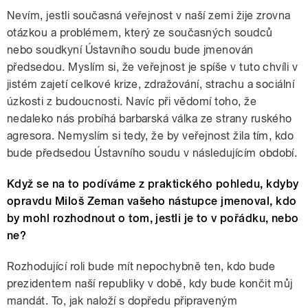
Nevím, jestli současná veřejnost v naší zemi žije zrovna
otázkou a problémem, který ze současných soudců
nebo soudkyní Ústavního soudu bude jmenován
předsedou. Myslím si, že veřejnost je spíše v tuto chvíli v
jistém zajetí celkové krize, zdražování, strachu a sociální
úzkosti z budoucnosti. Navíc při vědomí toho, že
nedaleko nás probíhá barbarská válka ze strany ruského
agresora. Nemyslím si tedy, že by veřejnost žila tím, kdo
bude předsedou Ústavního soudu v následujícím období.
Když se na to podíváme z praktického pohledu, kdyby
opravdu Miloš Zeman vašeho nástupce jmenoval, kdo
by mohl rozhodnout o tom, jestli je to v pořádku, nebo
ne?
Rozhodující roli bude mít nepochybně ten, kdo bude
prezidentem naší republiky v době, kdy bude končit můj
mandát. To, jak naloží s dopředu připraveným