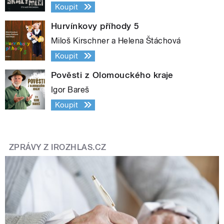
Koupit
Hurvínkovy příhody 5
Miloš Kirschner a Helena Štáchová
Koupit
Pověsti z Olomouckého kraje
Igor Bareš
Koupit
ZPRÁVY Z IROZHLAS.CZ