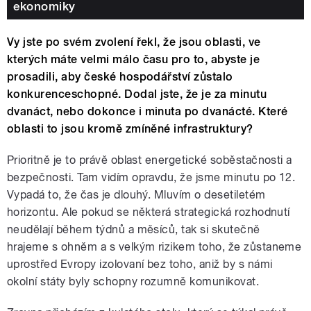
ekonomiky
Vy jste po svém zvolení řekl, že jsou oblasti, ve
kterých máte velmi málo času pro to, abyste je
prosadili, aby české hospodářství zůstalo
konkurenceschopné. Dodal jste, že je za minutu
dvanáct, nebo dokonce i minuta po dvanácté. Které
oblasti to jsou kromě zmíněné infrastruktury?
Prioritně je to právě oblast energetické soběstačnosti a
bezpečnosti. Tam vidím opravdu, že jsme minutu po 12.
Vypadá to, že čas je dlouhý. Mluvím o desetiletém
horizontu. Ale pokud se některá strategická rozhodnutí
neudělají během týdnů a měsíců, tak si skutečně
hrajeme s ohněm a s velkým rizikem toho, že zůstaneme
uprostřed Evropy izolovaní bez toho, aniž by s námi
okolní státy byly schopny rozumně komunikovat.