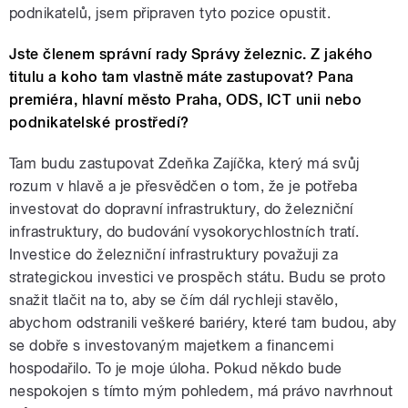
podnikatelů, jsem připraven tyto pozice opustit.
Jste členem správní rady Správy železnic. Z jakého
titulu a koho tam vlastně máte zastupovat? Pana
premiéra, hlavní město Praha, ODS, ICT unii nebo
podnikatelské prostředí?
Tam budu zastupovat Zdeňka Zajíčka, který má svůj
rozum v hlavě a je přesvědčen o tom, že je potřeba
investovat do dopravní infrastruktury, do železniční
infrastruktury, do budování vysokorychlostních tratí.
Investice do železniční infrastruktury považuji za
strategickou investici ve prospěch státu. Budu se proto
snažit tlačit na to, aby se čím dál rychleji stavělo,
abychom odstranili veškeré bariéry, které tam budou, aby
se dobře s investovaným majetkem a financemi
hospodařilo. To je moje úloha. Pokud někdo bude
nespokojen s tímto mým pohledem, má právo navrhnout