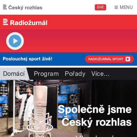
Přejít k hlavnímu obsahu
MENU
ŽIVĚ
Domácí
Program
Pořady
Více
…