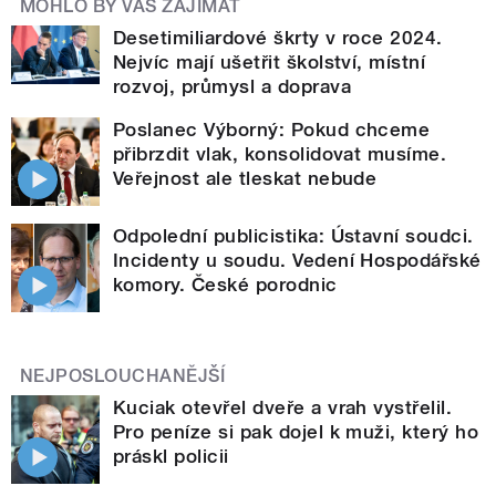
MOHLO BY VÁS ZAJÍMAT
Desetimiliardové škrty v roce 2024.
Nejvíc mají ušetřit školství, místní
rozvoj, průmysl a doprava
Poslanec Výborný: Pokud chceme
přibrzdit vlak, konsolidovat musíme.
Veřejnost ale tleskat nebude
Odpolední publicistika: Ústavní soudci.
Incidenty u soudu. Vedení Hospodářské
komory. České porodnic
NEJPOSLOUCHANĚJŠÍ
Kuciak otevřel dveře a vrah vystřelil.
Pro peníze si pak dojel k muži, který ho
práskl policii