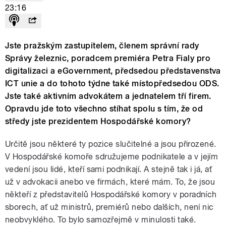
23:16
Jste pražským zastupitelem, členem správní rady
Správy železnic, poradcem premiéra Petra Fialy pro
digitalizaci a eGovernment, předsedou představenstva
ICT unie a do tohoto týdne také místopředsedou ODS.
Jste také aktivním advokátem a jednatelem tří firem.
Opravdu jde toto všechno stíhat spolu s tím, že od
středy jste prezidentem Hospodářské komory?
Určitě jsou některé ty pozice slučitelné a jsou přirozené.
V Hospodářské komoře sdružujeme podnikatele a v jejím
vedení jsou lidé, kteří sami podnikají. A stejně tak i já, ať
už v advokacii anebo ve firmách, které mám. To, že jsou
někteří z představitelů Hospodářské komory v poradních
sborech, ať už ministrů, premiérů nebo dalších, není nic
neobvyklého. To bylo samozřejmě v minulosti také.