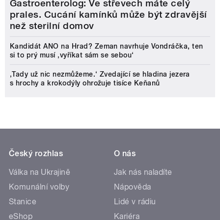
Gastroenterolog: Ve střevech máte celý
prales. Cucání kamínků může být zdravější
než sterilní domov
Kandidát ANO na Hrad? Zeman navrhuje Vondráčka, ten
si to prý musí ‚vyříkat sám se sebou‘
‚Tady už nic nezmůžeme.‘ Zvedající se hladina jezera
s hrochy a krokodýly ohrožuje tisíce Keňanů
Český rozhlas
O nás
Válka na Ukrajině
Jak nás naladíte
Komunální volby
Nápověda
Stanice
Lidé v rádiu
eShop
Kariéra