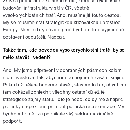
Zrovna přicházím z kulatého stolu, který se týkal právě
budování infrastruktury sítí v ČR, včetně
vysokorychlostních tratí. Ano, musíme jít touto cestou.
My se musíme stát strategickou křižovatkou uprostřed
Evropy. Není jediný důvod, proč bychom toto výjimečné
postavení opouštěli. Naopak.
Takže tam, kde povedou vysokorychlostní tratě, by se
mělo stavět i vedení?
Ano. My jsme připraveni v ochranných pásmech kolem
nich investovat tak, abychom co nejméně zasáhli krajinu.
Pokud už někde budeme stavět, stavme to tak, abychom
tam dokázali zohlednit všechny ostatní důležité
strategické zájmy státu. Toto je něco, co by měla napříč
politickým spektrem přijmout politická reprezentace. My
bychom to měli za podnikatelský sektor maximálně
podpořit.