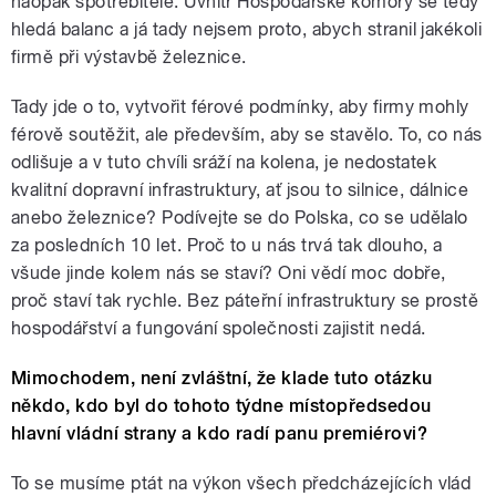
naopak spotřebitelé. Uvnitř Hospodářské komory se tedy
hledá balanc a já tady nejsem proto, abych stranil jakékoli
firmě při výstavbě železnice.
Tady jde o to, vytvořit férové podmínky, aby firmy mohly
férově soutěžit, ale především, aby se stavělo. To, co nás
odlišuje a v tuto chvíli sráží na kolena, je nedostatek
kvalitní dopravní infrastruktury, ať jsou to silnice, dálnice
anebo železnice? Podívejte se do Polska, co se udělalo
za posledních 10 let. Proč to u nás trvá tak dlouho, a
všude jinde kolem nás se staví? Oni vědí moc dobře,
proč staví tak rychle. Bez páteřní infrastruktury se prostě
hospodářství a fungování společnosti zajistit nedá.
Mimochodem, není zvláštní, že klade tuto otázku
někdo, kdo byl do tohoto týdne místopředsedou
hlavní vládní strany a kdo radí panu premiérovi?
To se musíme ptát na výkon všech předcházejících vlád