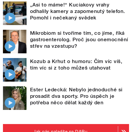
„Asi to máme!“ Kuciakovy vrahy
odhalily kamery a zapomenutý telefon.
Pomohl i nečekaný svědek
Mikrobiom si tvoříme tím, co jíme, říká
gastroenterolog. Proč jsou onemocnění
střev na vzestupu?
Kozub a Krhut o humoru: Čím víc víš,
tím víc si z toho můžeš utahovat
Ester Ledecká: Nebylo jednoduché si
prosadit dva sporty. Pro úspěch je
potřeba něco dělat každý den
Jak nás naladíte na DABu