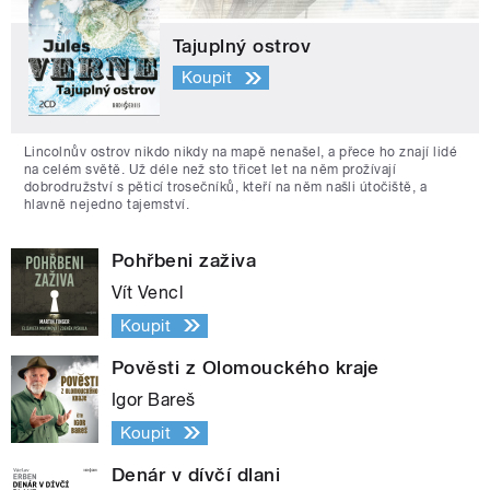
Tajuplný ostrov
Koupit
Lincolnův ostrov nikdo nikdy na mapě nenašel, a přece ho znají lidé
na celém světě. Už déle než sto třicet let na něm prožívají
dobrodružství s pěticí trosečníků, kteří na něm našli útočiště, a
hlavně nejedno tajemství.
Pohřbeni zaživa
Vít Vencl
Koupit
Pověsti z Olomouckého kraje
Igor Bareš
Koupit
Denár v dívčí dlani