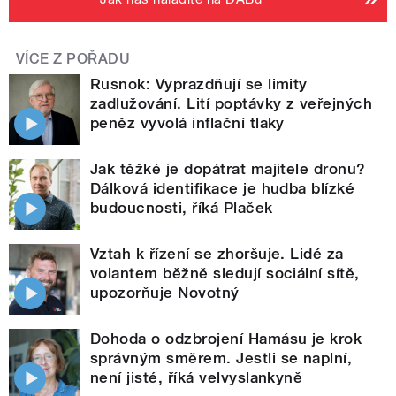
VÍCE Z POŘADU
Rusnok: Vyprazdňují se limity
zadlužování. Lití poptávky z veřejných
peněz vyvolá inflační tlaky
Jak těžké je dopátrat majitele dronu?
Dálková identifikace je hudba blízké
budoucnosti, říká Plaček
Vztah k řízení se zhoršuje. Lidé za
volantem běžně sledují sociální sítě,
upozorňuje Novotný
Dohoda o odzbrojení Hamásu je krok
správným směrem. Jestli se naplní,
není jisté, říká velvyslankyně