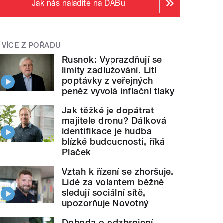
Jak nás naladíte na DABu
VÍCE Z POŘADU
Rusnok: Vyprazdňují se
limity zadlužování. Lití
poptávky z veřejných
peněz vyvolá inflační tlaky
Jak těžké je dopátrat
majitele dronu? Dálková
identifikace je hudba
blízké budoucnosti, říká
Plaček
Vztah k řízení se zhoršuje.
Lidé za volantem běžně
sledují sociální sítě,
upozorňuje Novotný
Dohoda o odzbrojení