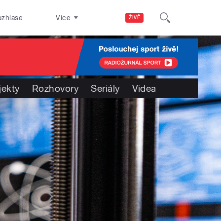
ozhlase
Více
ŽIVĚ
jekty
Rozhovory
Seriály
Videa