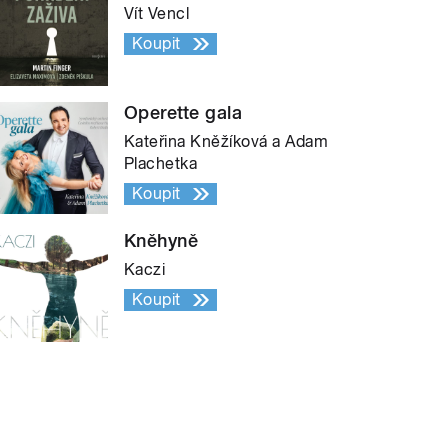
Vít Vencl
Koupit
Operette gala
Kateřina Kněžíková a Adam
Plachetka
Koupit
Kněhyně
Kaczi
Koupit