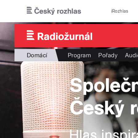
Přejít k hlavnímu obsahu
iRozhlas
Domácí
Program
Pořady
Audi