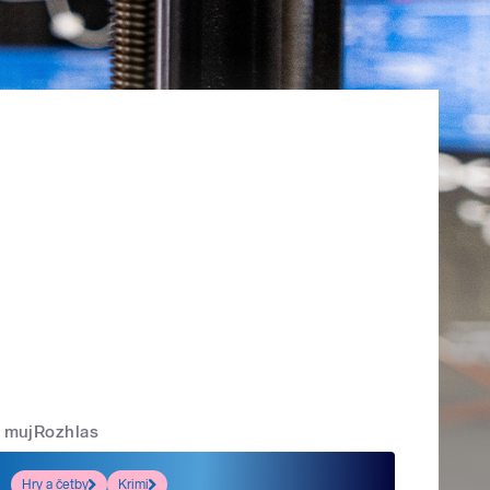
mujRozhlas
Hry a četby
Krimi