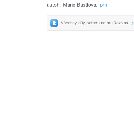
autoři:
Marie Bastlová
,
prh
Všechny díly pořadu na mujRozhlas