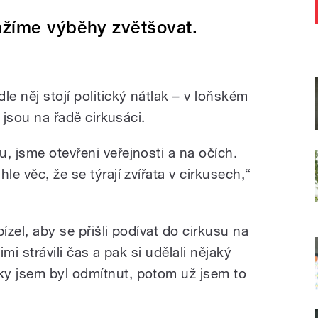
ažíme výběhy zvětšovat.
le něj stojí politický nátlak – v loňském
í jsou na řadě cirkusáci.
, jsme otevřeni veřejnosti a na očích.
le věc, že se týrají zvířata v cirkusech,“
ízel, aby se přišli podívat do cirkusu na
imi strávili čas a pak si udělali nějaký
ky jsem byl odmítnut, potom už jsem to