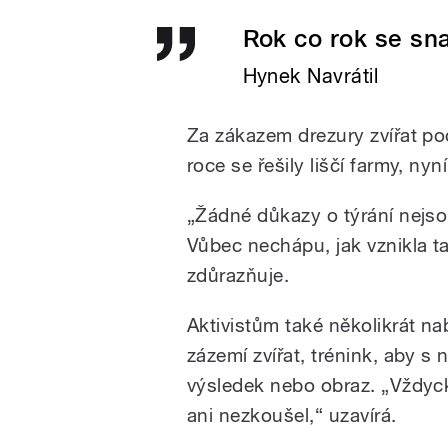
Rok co rok se sn
Hynek Navrátil
Za zákazem drezury zvířat pod
roce se řešily liščí farmy, nyn
„Žádné důkazy o týrání nejsou
Vůbec nechápu, jak vznikla tah
zdůrazňuje.
Aktivistům také několikrát nab
zázemí zvířat, trénink, aby s n
výsledek nebo obraz. „Vždyc
ani nezkoušel,“ uzavírá.