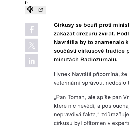
0
Cirkusy se bouří proti minis
zakázat drezuru zvířat. Pod
Navrátila by to znamenalo k
součástí cirkusové tradice p
minutách Radiožurnálu.
Hynek Navrátil připomíná, že 
veterinární správou, nedošlo
„Pan Toman, ale spíše pan Vra
které nic nevědí, a poslouchají
nepravdivá fakta,“ zdůrazňuje 
cirkusu byl přítomen v expert