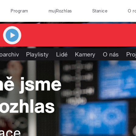
Program
mujRozhlas
Stanice
O r
oarchiv
Playlisty
Lidé
Kamery
O nás
Pro