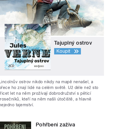
Tajuplný ostrov
Koupit
Lincolnův ostrov nikdo nikdy na mapě nenašel, a
přece ho znají lidé na celém světě. Už déle než sto
třicet let na něm prožívají dobrodružství s pěticí
trosečníků, kteří na něm našli útočiště, a hlavně
nejedno tajemství.
Pohřbeni zaživa