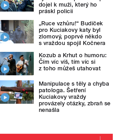
dojel k muži, který ho
práskl policii
„Ruce vzhůru!“ Budíček
pro Kuciakovy katy byl
zlomový, poprvé někdo
s vraždou spojil Kočnera
Kozub a Krhut o humoru:
Čím víc víš, tím víc si
z toho můžeš utahovat
Manipulace s těly a chyba
patologa. Šetření
Kuciakovy vraždy
provázely otázky, zbraň se
nenašla