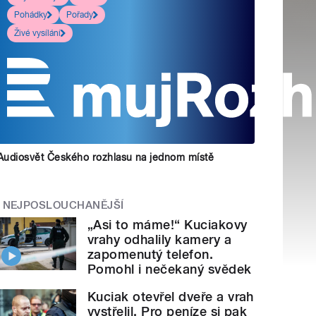
Pohádky
Pořady
Živé vysílání
Audiosvět Českého rozhlasu na jednom místě
NEJPOSLOUCHANĚJŠÍ
„Asi to máme!“ Kuciakovy
vrahy odhalily kamery a
zapomenutý telefon.
Pomohl i nečekaný svědek
Kuciak otevřel dveře a vrah
vystřelil. Pro peníze si pak