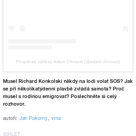
Příspěvek sdílený Adam Chroust (@adam.chroust)
Musel Richard Konkolski někdy na lodi volat SOS? Jak
se při několikatýdenní plavbě zvládá samota? Proč
musel s rodinou emigrovat? Poslechněte si celý
rozhovor.
autoři:
Jan Pokorný
,
vma