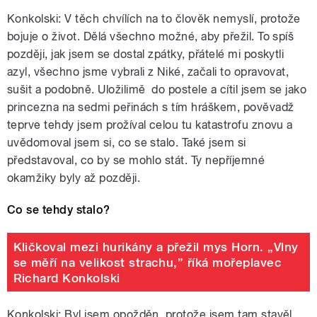
Konkolski: V těch chvílích na to člověk nemyslí, protože
bojuje o život. Dělá všechno možné, aby přežil. To spíš
později, jak jsem se dostal zpátky, přátelé mi poskytli
azyl, všechno jsme vybrali z Niké, začali to opravovat,
sušit a podobně. Uložilimě do postele a cítil jsem se jako
princezna na sedmi peřinách s tím hráškem, pověvadž
teprve tehdy jsem prožíval celou tu katastrofu znovu a
uvědomoval jsem si, co se stalo. Také jsem si
představoval, co by se mohlo stát. Ty nepříjemné
okamžiky byly až později.
Co se tehdy stalo?
Kličkoval mezi hurikány a přežil mys Horn. „Vlny
se měří na velikost strachu,” říká mořeplavec
Richard Konkolski
Konkolski: Byl jsem opožděn, protože jsem tam stavěl