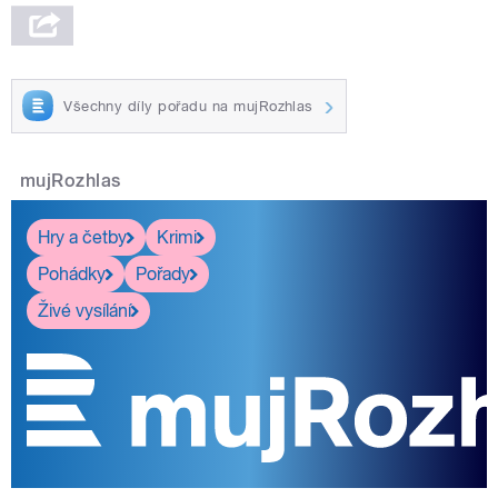
Všechny díly pořadu na mujRozhlas
mujRozhlas
Hry a četby
Krimi
Pohádky
Pořady
Živé vysílání