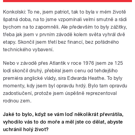
Konkolski: To ne, jsem patriot, tak to byla v mém životě
špatná doba, na to jsme vzpomínali velmi smutně a rádi
bychom na to zapomněli. Ale především to byly zážitky,
třeba jak jsem v prvním závodě kolem světa vyhrál dvě
etapy. Skončil jsem třetí bez financí, bez pořádného
technického vybavení.
Nebo v závodě přes Atlantik v roce 1976 jsem ze 125
lodí skončil druhý, přebíral jsem cenu od tehdejšího
premiéra anglické vlády, sira Edwarda Heathe. To byly
momenty, kdy jsem byl opravdu hrdý. Bylo tam opravdu
zadostiučení, protože jsem úspěšně reprezentoval
rodnou zem.
Jaké to bylo, když se vám loď několikrát převrátila,
vyhodilo vás to do moře a měl jste co dělat, abyste
uchránil holý život?