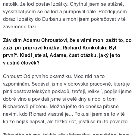
natolik, že loď postaví zpátky. Chytnul jsem se stěžně,
vyškrabal jsem se na loď a pumpoval dále. Později jsem
dorazil zpátky do Durbanu a mohl jsem pokračovat v té
závěrečné fázi.
Závidím Adamu Chroustovi, že s vámi mohl zažít to, co
zažil při přípravě knížky „Richard Konkolski: Být
první“. Kladl jste si, Adame, čast otázku, jaký je to
vlastně člověk?
Chroust: Od prvního okamžiku. Moc rád na to
vzpomínám. Sedávali jsme v obrovské pracovně, která je
plná cestovatelských pokladů, trofejí, relikvií, popíjeli jsme
dobré víno a povídali jsme si celé dny a noci o tom
Richardově příběhu. Možná ještě do dneška přesně
nevím, kdo Richard vlastně je... Pokusil jsem se to v té
knize nějak napsat, ale těžko říct, jestli se mi to povedlo.