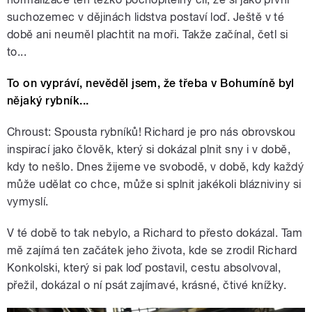
suchozemec v dějinách lidstva postaví loď. Ještě v té
době ani neuměl plachtit na moři. Takže začínal, četl si
to...
To on vypráví, nevěděl jsem, že třeba v Bohumíně byl
nějaký rybník...
Chroust: Spousta rybníků! Richard je pro nás obrovskou
inspirací jako člověk, který si dokázal plnit sny i v době,
kdy to nešlo. Dnes žijeme ve svobodě, v době, kdy každý
může udělat co chce, může si splnit jakékoli blázniviny si
vymyslí.
V té době to tak nebylo, a Richard to přesto dokázal. Tam
mě zajímá ten začátek jeho života, kde se zrodil Richard
Konkolski, který si pak loď postavil, cestu absolvoval,
přežil, dokázal o ní psát zajímavé, krásné, čtivé knížky.