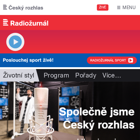
Přejít k hlavnímu obsahu
MENU
ŽIVĚ
Životní styl
Program
Pořady
Více
…