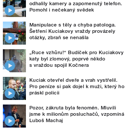
odhalily kamery a zapomenutý telefon.
Pomohl i nečekaný svědek
Manipulace s těly a chyba patologa.
Šetření Kuciakovy vraždy provázely
otázky, zbraň se nenašla
„Ruce vzhůru!“ Budíček pro Kuciakovy
katy byl zlomový, poprvé někdo
s vraždou spojil Kočnera
Kuciak otevřel dveře a vrah vystřelil.
Pro peníze si pak dojel k muži, který ho
práskl policii
Pozor, zákruta byla fenomén. Mluvili
jsme k milionům posluchačů, vzpomíná
Luboš Machaj