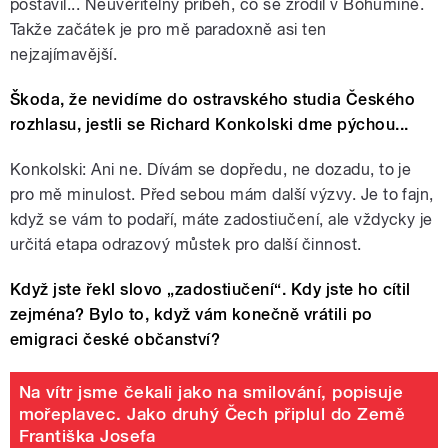
postavil... Neuvěřitelný příběh, co se zrodil v Bohumíně.
Takže začátek je pro mě paradoxně asi ten
nejzajímavější.
Škoda, že nevidíme do ostravského studia Českého
rozhlasu, jestli se Richard Konkolski dme pýchou...
Konkolski: Ani ne. Dívám se dopředu, ne dozadu, to je
pro mě minulost. Před sebou mám další výzvy. Je to fajn,
když se vám to podaří, máte zadostiučení, ale vždycky je
určitá etapa odrazový můstek pro další činnost.
Když jste řekl slovo „zadostiučení“. Kdy jste ho cítil
zejména? Bylo to, když vám konečně vrátili po
emigraci české občanství?
Na vítr jsme čekali jako na smilování, popisuje
mořeplavec. Jako druhý Čech připlul do Země
Františka Josefa