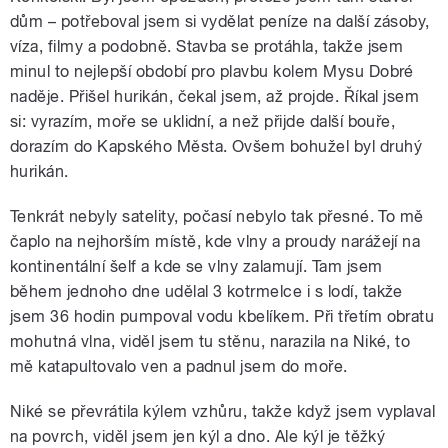
dům – potřeboval jsem si vydělat peníze na další zásoby,
víza, filmy a podobně. Stavba se protáhla, takže jsem
minul to nejlepší období pro plavbu kolem Mysu Dobré
naděje. Přišel hurikán, čekal jsem, až projde. Říkal jsem
si: vyrazím, moře se uklidní, a než přijde další bouře,
dorazím do Kapského Města. Ovšem bohužel byl druhý
hurikán.
Tenkrát nebyly satelity, počasí nebylo tak přesné. To mě
čaplo na nejhorším místě, kde vlny a proudy narážejí na
kontinentální šelf a kde se vlny zalamují. Tam jsem
během jednoho dne udělal 3 kotrmelce i s lodí, takže
jsem 36 hodin pumpoval vodu kbelíkem. Při třetím obratu
mohutná vlna, viděl jsem tu stěnu, narazila na Niké, to
mě katapultovalo ven a padnul jsem do moře.
Niké se převrátila kýlem vzhůru, takže když jsem vyplaval
na povrch, viděl jsem jen kýl a dno. Ale kýl je těžký