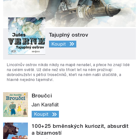
Tajuplný ostrov
Koupit
Lincolnův ostrov nikdo nikdy na mapě nenašel, a přece ho znají lidé
na celém světě. Už déle než sto třicet let na něm prožívají
dobrodružství s pěticí trosečníků, kteří na něm našli útočiště, a
hlavně nejedno tajemství.
Broučci
Jan Karafiát
Koupit
100+25 brněnských kuriozit, absurdit
a bizarností