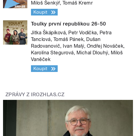
Miloš Šenkýř, Tomáš Kremr
Koupit
Toulky první republikou 26-50
Jitka Škápíková, Petr Vodička, Petra
Tanclová, Tomáš Pánek, Dušan
Radovanovič, Ivan Malý, Ondřej Nováček,
Karolína Stegurová, Michal Dlouhý, Miloš
Vaněček
Koupit
ZPRÁVY Z IROZHLAS.CZ