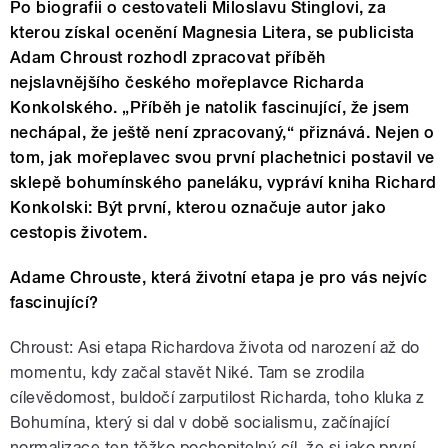
Po biografii o cestovateli Miloslavu Stinglovi, za
kterou získal ocenění Magnesia Litera, se publicista
Adam Chroust rozhodl zpracovat příběh
nejslavnějšího českého mořeplavce Richarda
Konkolského. „Příběh je natolik fascinující, že jsem
nechápal, že ještě není zpracovaný,“ přiznává. Nejen o
tom, jak mořeplavec svou první plachetnici postavil ve
sklepě bohumínského paneláku, vypráví kniha Richard
Konkolski: Být první, kterou označuje autor jako
cestopis životem.
Adame Chrouste, která životní etapa je pro vás nejvíc
fascinující?
Chroust: Asi etapa Richardova života od narození až do
momentu, kdy začal stavět Niké. Tam se zrodila
cílevědomost, buldočí zarputilost Richarda, toho kluka z
Bohumína, který si dal v době socialismu, začínající
normalizace ten těžko pochopitelný cíl, že si jako první