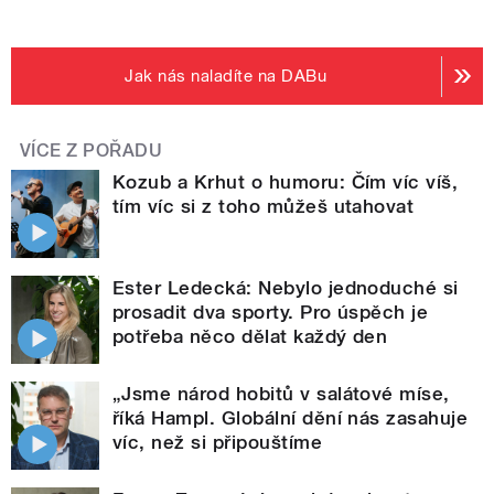
Jak nás naladíte na DABu
VÍCE Z POŘADU
Kozub a Krhut o humoru: Čím víc víš,
tím víc si z toho můžeš utahovat
Ester Ledecká: Nebylo jednoduché si
prosadit dva sporty. Pro úspěch je
potřeba něco dělat každý den
„Jsme národ hobitů v salátové míse,
říká Hampl. Globální dění nás zasahuje
víc, než si připouštíme