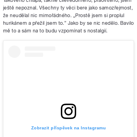
Takového chlapa, takhle cílevědomého, praovitého, jsem
ještě nepoznal. Všechny ty věci bere jako samozřejmost,
že neudělal nic mimořádného. „Prostě jsem si proplul
hurikánem a přežil jsem to.” Jako by se nic nedělo. Bavilo
mě to a sám na to budu vzpomínat s nostalgií.
Zobrazit příspěvek na Instagramu