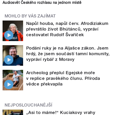
Audiosvět Českého rozhlasu na jednom místě
MOHLO BY VÁS ZAJÍMAT
Napůl houba, napůl červ. Afrodiziakum
převrátilo život Bhútánců, vypráví
cestovatel Rudolf Švaříček
Podání ruky je na Aljašce zákon. Jsem
hrdý, že jsem součástí tamní komunity,
vypráví rybář z Moravy
Archeolog přeplul Egejské moře
v replice pravěkého člunu. Příroda
vědce překvapila
NEJPOSLOUCHANĚJŠÍ
„Asi to máme!“ Kuciakovy vrahy