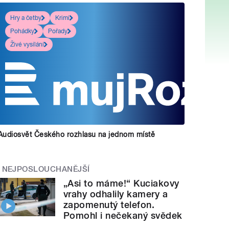
Hry a četby
Krimi
Pohádky
Pořady
Živé vysílání
Audiosvět Českého rozhlasu na jednom místě
NEJPOSLOUCHANĚJŠÍ
„Asi to máme!“ Kuciakovy
vrahy odhalily kamery a
zapomenutý telefon.
Pomohl i nečekaný svědek