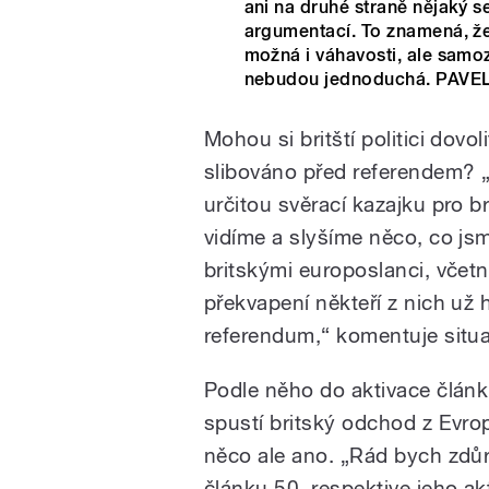
ani na druhé straně nějaký s
argumentací. To znamená, že
možná i váhavosti, ale samoz
nebudou jednoduchá. PAVEL 
Mohou si britští politici dovo
slibováno před referendem? „B
určitou svěrací kazajku pro b
vidíme a slyšíme něco, co jsm
britskými europoslanci, včet
překvapení někteří z nich už 
referendum,“ komentuje situac
Podle něho do aktivace článk
spustí britský odchod z Evr
něco ale ano. „Rád bych zdůra
článku 50, respektive jeho ak