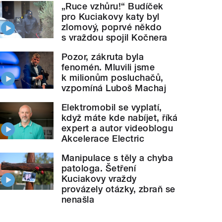
„Ruce vzhůru!“ Budíček
pro Kuciakovy katy byl
zlomový, poprvé někdo
s vraždou spojil Kočnera
Pozor, zákruta byla
fenomén. Mluvili jsme
k milionům posluchačů,
vzpomíná Luboš Machaj
Elektromobil se vyplatí,
když máte kde nabíjet, říká
expert a autor videoblogu
pustit Evropskou unii, o bezpečnosti a předcházení 
Akcelerace Electric
Manipulace s těly a chyba
patologa. Šetření
Kuciakovy vraždy
provázely otázky, zbraň se
nenašla