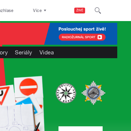
ozhlase
Více
ŽIVĚ
ory
Seriály
Videa