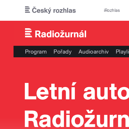
Přejít k hlavnímu obsahu
iRozhlas
Program
Pořady
Audioarchiv
Playl