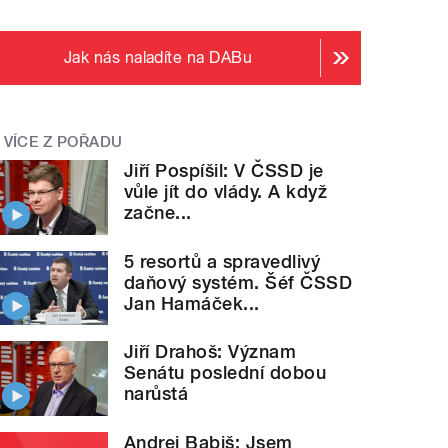
Jak nás naladíte na DABu
VÍCE Z POŘADU
Jiří Pospíšil: V ČSSD je
vůle jít do vlády. A když
začne...
5 resortů a spravedlivý
daňový systém. Šéf ČSSD
Jan Hamáček...
Jiří Drahoš: Význam
Senátu poslední dobou
narůstá
Andrej Babiš: Jsem