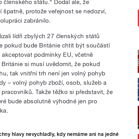
 členského státu.“ Dodal ale, že
í špatně, protože veřejnost se nedozví,
olupráci zabránilo.
ali lídři zbylých 27 členských států
 pokud bude Británie chtít být součástí
t akceptovat podmínky EU, včetně
Británie si musí uvědomit, že pokud
hu, tak vnitřní trh není jen volný pohyb
body – volný pohyb zboží, osob, služeb a
 pracovníků. Takže těžko si představit, že
eré bude absolutně výhodné jen pro
čka.
echny hlavy nevychladly, kdy nemáme ani na jedné