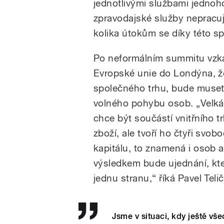
jednotlivými službami jednoho
zpravodajské služby nepracuj
kolika útokům se díky této sp
/
Po neformálním summitu vzkáz
Evropské unie do Londýna, že
společného trhu, bude muse
volného pohybu osob. „Velká 
chce být součástí vnitřního tr
zboží, ale tvoří ho čtyři svo
pause
kapitálu, to znamená i osob a
výsledkem bude ujednání, kt
jednu stranu,“ říká Pavel Teli
Jsme v situaci, kdy ještě vš