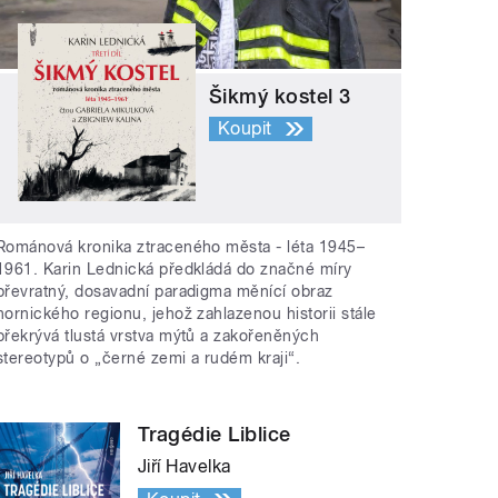
Šikmý kostel 3
Koupit
Románová kronika ztraceného města - léta 1945–
1961. Karin Lednická předkládá do značné míry
převratný, dosavadní paradigma měnící obraz
hornického regionu, jehož zahlazenou historii stále
překrývá tlustá vrstva mýtů a zakořeněných
stereotypů o „černé zemi a rudém kraji“.
Tragédie Liblice
Jiří Havelka