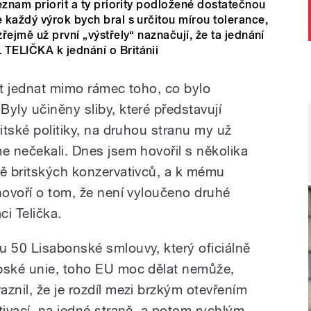
eznam priorit a ty priority podložené dostatečnou
 každý výrok bych bral s určitou mírou tolerance,
řejmě už první „výstřely“ naznačují, že ta jednání
TELIČKA k jednání o Británii
lit jednat mimo rámec toho, co bylo
yly učiněny sliby, které představují
ritské politiky, na druhou stranu my už
e nečekali. Dnes jsem hovořil s několika
ně britských konzervativců, a k mému
hovoří o tom, že není vyloučeno druhé
i Telička.
u 50 Lisabonské smlouvy, který oficiálně
opské unie, toho EU moc dělat nemůže,
znil, že je rozdíl mezi brzkým otevřením
tivací, na jedné straně, a potom rychlým