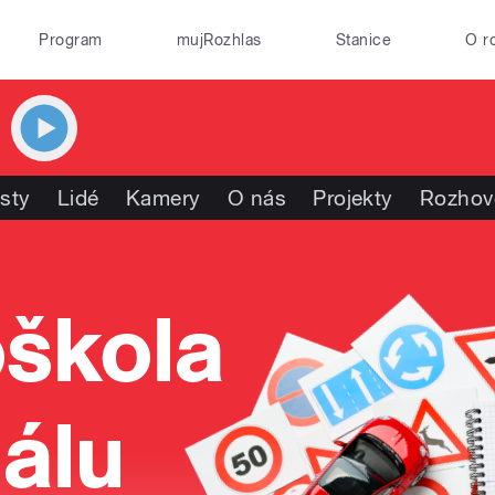
Program
mujRozhlas
Stanice
O r
isty
Lidé
Kamery
O nás
Projekty
Rozhov