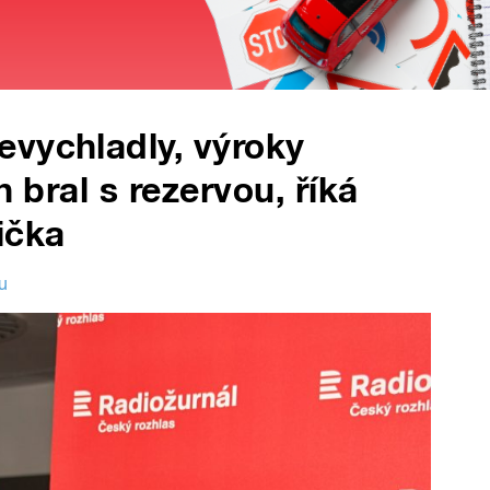
vychladly, výroky
h bral s rezervou, říká
ička
u