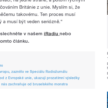
ováním Británie z unie. Myslím si, že
i něčemu takovému. Ten proces musí
ý a musí být veden seriózně.“
oslechněte v
našem
iRadiu
nebo
tomto článku.
ou
Evropu, zaznělo ve Speciálu Radiožurnálu
hod z Evropské unie, ukazují prozatímní výsledky
it nás zachraňuje od bruselského monstra