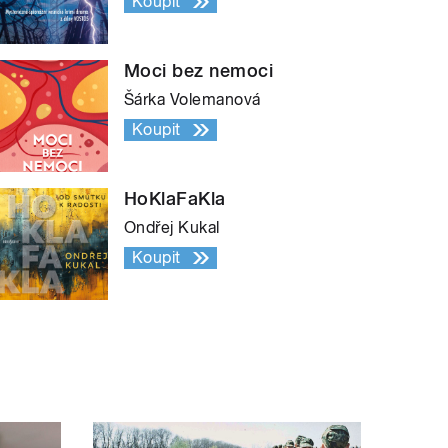
Koupit
Moci bez nemoci
Šárka Volemanová
Koupit
HoKlaFaKla
Ondřej Kukal
Koupit