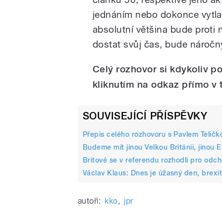
jednáním nebo dokonce vytlač
absolutní většina bude prot
dostat svůj čas, bude náročn
Celý rozhovor si kdykoliv p
kliknutím na odkaz přímo v 
SOUVISEJÍCÍ PŘÍSPĚVKY
Přepis celého rozhovoru s Pavlem Teličk
Budeme mít jinou Velkou Británii, jinou 
Britové se v referendu rozhodli pro odc
Václav Klaus: Dnes je úžasný den, brex
autoři:
kko
,
jpr