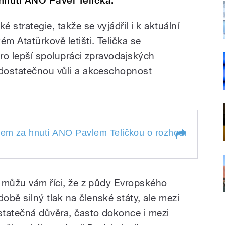
nutí ANO Pavel Telička.
é strategie, takže se vyjádřil i k aktuální
ém Atatürkově letišti. Telička se
pro lepší spolupráci zpravodajských
edostatečnou vůli a akceschopnost
m za hnutí ANO Pavlem Teličkou o rozhodnutí Britů o
ancem za hnutí ANO
hodnutí Britů opustit
e můžu vám říci, že z půdy Evropského
pečnosti a
Koubová.
ckým útokům i o
bě silný tlak na členské státy, ale mezi
 EU. Moderuje
statečná důvěra, často dokonce i mezi