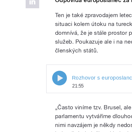
Odpovídá europoslanec za h
Ten je také zpravodajem leteck
situaci kolem útoku na tureck
domnívá, že je stále prostor 
služeb. Poukazuje ale i na n
členských států.
Rozhovor s europoslance
21:55
Rozhovor s europosl
Play
Pavlem Teličkou o roz
„Často viníme tzv. Brusel, al
Evropskou unii, o bez
předcházení teroristi
parlamentu vytváříme dlouhodo
zlepšování fungování
nimi navzájem je někdy nedo
Karolína