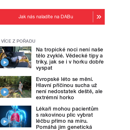
Jak nás naladíte na DABu
VÍCE Z POŘADU
Na tropické noci není naše
tělo zvyklé. Vědecké tipy a
triky, jak se i v horku dobře
vyspat
Evropské léto se mění.
Hlavní příčinou sucha už
není nedostatek deště, ale
extrémní horko
Lékaři mohou pacientům
s rakovinou plic vybrat
léčbu přímo na míru.
Pomáhá jim genetická