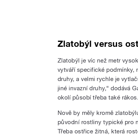
Zlatobýl versus ost
Zlatobýl je víc než metr vysok
vytváří specifické podmínky,
druhy, a velmi rychle je vytla
jiné invazní druhy,“ dodává 
okolí působí třeba také rákos
Nově by měly kromě zlatobýlu
původní rostliny typické pro 
Třeba ostřice žitná, která ros