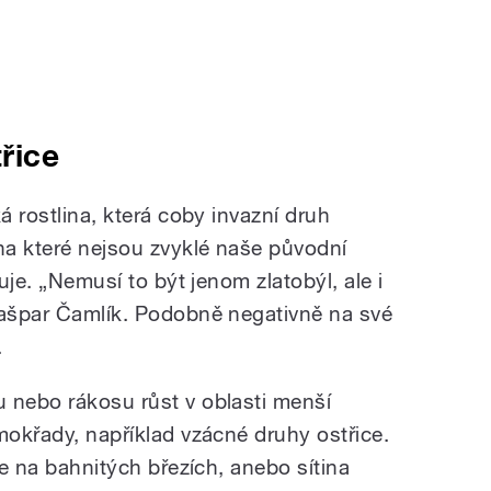
řice
á rostlina, která coby invazní druh
 na které nejsou zvyklé naše původní
čuje. „Nemusí to být jenom zlatobýl, ale i
Gašpar Čamlík. Podobně negativně na své
.
 nebo rákosu růst v oblasti menší
mokřady, například vzácné druhy ostřice.
te na bahnitých březích, anebo sítina