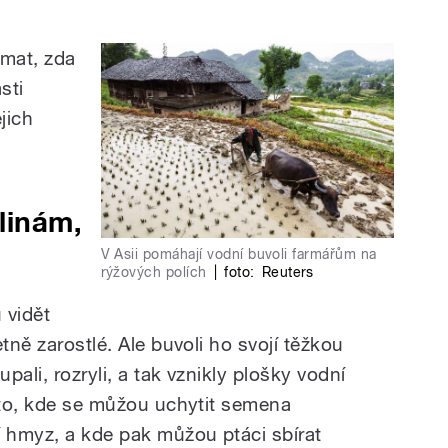
mat, zda
sti
jich
linám,
V Asii pomáhají vodní buvoli farmářům na
rýžových polích
|
foto:
Reuters
 vidět
tně zarostlé. Ale buvoli ho svojí těžkou
ali, rozryli, a tak vznikly plošky vodní
ísto, kde se můžou uchytit semena
í hmyz, a kde pak můžou ptáci sbírat