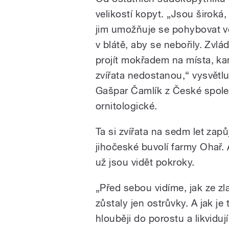
velikostí kopyt. „Jsou široká, 
jim umožňuje se pohybovat v
v blátě, aby se nebořily. Zvl
projít mokřadem na místa, ka
zvířata nedostanou,“ vysvětlu
Gašpar Čamlík z České spole
ornitologické.
Ta si zvířata na sedm let zapůj
jihočeské buvolí farmy Ohař. 
už jsou vidět pokroky.
„Před sebou vidíme, jak ze zla
zůstaly jen ostrůvky. A jak je
hlouběji do porostu a likvidu