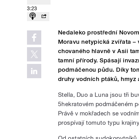
3:23
Nedaleko prostřední Novoml
Moravu netypická zvířata – 
chovaného hlavně v Asii tam
tamní přírody. Spásají invaz
podmáčenou půdu. Díky tom
druhy vodních ptáků, hmyz a
Stella, Duo a Luna jsou tři b
5hekratovém podmáčeném poz
Právě v mokřadech se vodním
prospívají tomuto typu krajiny
Od ostatních sudokopytníků s