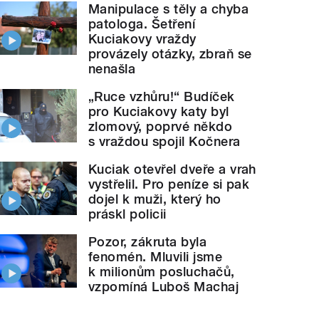
Manipulace s těly a chyba
patologa. Šetření
Kuciakovy vraždy
provázely otázky, zbraň se
nenašla
„Ruce vzhůru!“ Budíček
pro Kuciakovy katy byl
zlomový, poprvé někdo
s vraždou spojil Kočnera
Kuciak otevřel dveře a vrah
vystřelil. Pro peníze si pak
dojel k muži, který ho
práskl policii
Pozor, zákruta byla
fenomén. Mluvili jsme
k milionům posluchačů,
vzpomíná Luboš Machaj