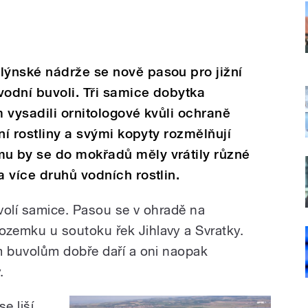
ýnské nádrže se nově pasou pro jižní
vodní buvoli. Tři samice dobytka
 vysadili ornitologové kvůli ochraně
ní rostliny a svými kopyty rozmělňují
u by se do mokřadů měly vrátily různé
 více druhů vodních rostlin.
uvolí samice. Pasou se v ohradě na
emku u soutoku řek Jihlavy a Svratky.
 buvolům dobře daří a oni naopak
.
e liší