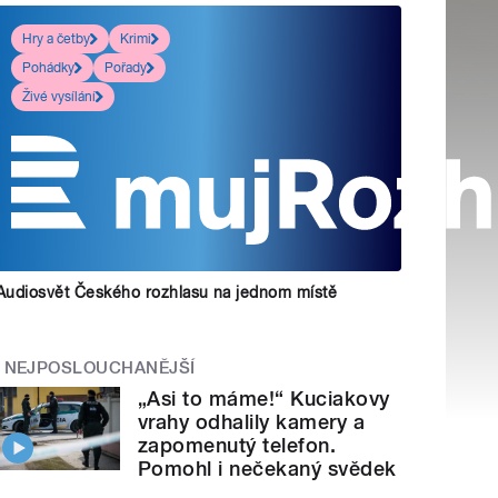
Hry a četby
Krimi
Pohádky
Pořady
Živé vysílání
Audiosvět Českého rozhlasu na jednom místě
NEJPOSLOUCHANĚJŠÍ
„Asi to máme!“ Kuciakovy
vrahy odhalily kamery a
zapomenutý telefon.
Pomohl i nečekaný svědek