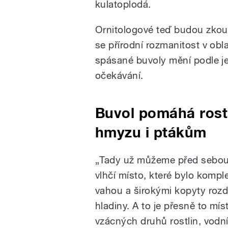
kulatoplodá.
Ornitologové teď budou zkou
se přírodní rozmanitost v obla
spásané buvoly mění podle je
očekávání.
Buvol pomáhá rost
hmyzu i ptákům
„Tady už můžeme před sebou
vlhčí místo, které bylo komple
vahou a širokými kopyty rozdup
hladiny. A to je přesně to m
vzácných druhů rostlin, vodn