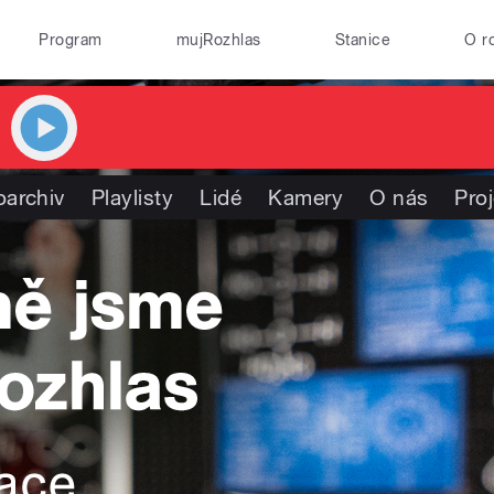
Program
mujRozhlas
Stanice
O r
oarchiv
Playlisty
Lidé
Kamery
O nás
Pro