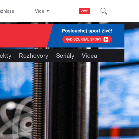
ozhlase
Více
ŽIVĚ
jekty
Rozhovory
Seriály
Videa