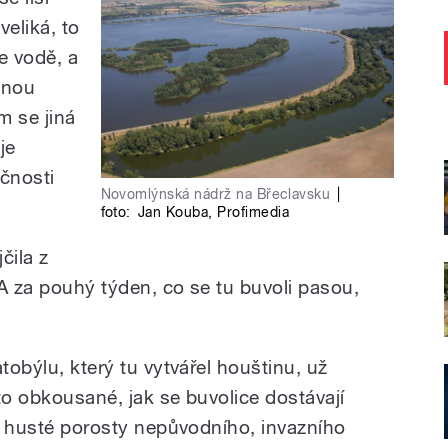
veliká, to
e vodě, a
ádnou
m se jiná
je
čnosti
Novomlýnská nádrž na Břeclavsku
|
foto:
Jan Kouba
,
Profimedia
čila z
A za pouhý týden, co se tu buvoli pasou,
tobýlu, který tu vytvářel houštinu, už
 to obkousané, jak se buvolice dostávají
jí husté porosty nepůvodního, invazního