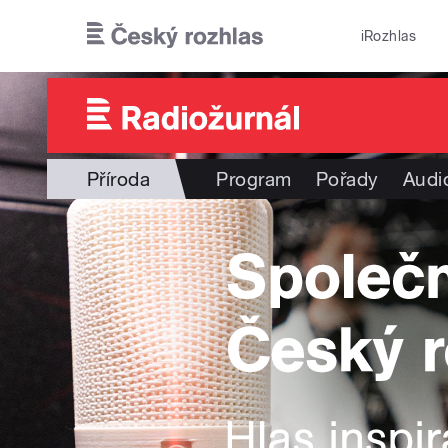
Přejít k hlavnímu obsahu
iRozhlas
Příroda
Program
Pořady
Audi