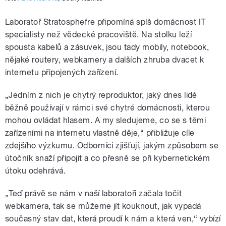
Laboratoř Stratosphefre připomíná spíš domácnost IT
specialisty než vědecké pracoviště. Na stolku leží
spousta kabelů a zásuvek, jsou tady mobily, notebook,
nějaké routery, webkamery a dalších zhruba dvacet k
internetu připojených zařízení.
„Jedním z nich je chytrý reproduktor, jaký dnes lidé
běžně používají v rámci své chytré domácnosti, kterou
mohou ovládat hlasem. A my sledujeme, co se s těmi
zařízeními na internetu vlastně děje,“ přibližuje cíle
zdejšího výzkumu. Odborníci zjišťují, jakým způsobem se
útočník snaží připojit a co přesně se při kybernetickém
útoku odehrává.
„Teď právě se nám v naší laboratoři začala točit
webkamera, tak se můžeme jít kouknout, jak vypadá
současný stav dat, která proudí k nám a která ven,“ vybízí