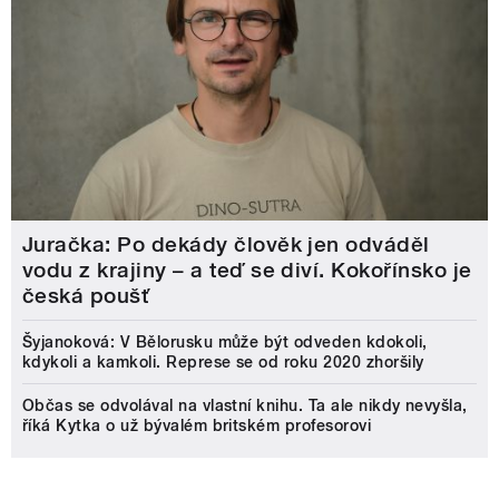
Juračka: Po dekády člověk jen odváděl
vodu z krajiny – a teď se diví. Kokořínsko je
česká poušť
Šyjanoková: V Bělorusku může být odveden kdokoli,
kdykoli a kamkoli. Represe se od roku 2020 zhoršily
Občas se odvolával na vlastní knihu. Ta ale nikdy nevyšla,
říká Kytka o už bývalém britském profesorovi