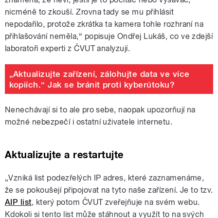
nicméně to zkouší. Zrovna tady se mu přihlásit
nepodařilo, protože zkrátka ta kamera tohle rozhraní na
přihlašování neměla,“ popisuje Ondřej Lukáš, co ve zdejší
laboratoři experti z ČVUT analyzují.
„Aktualizujte zařízení, zálohujte data ve více
kopiích.“ Jak se bránit proti kyberútoku?
Nenechávají si to ale pro sebe, naopak upozorňují na
možné nebezpečí i ostatní uživatele internetu.
Aktualizujte a restartujte
„Vzniká list podezřelých IP adres, které zaznamenáme,
že se pokoušejí připojovat na tyto naše zařízení. Je to tzv.
AIP list
, který potom ČVUT zveřejňuje na svém webu.
Kdokoli si tento list může stáhnout a využít to na svých