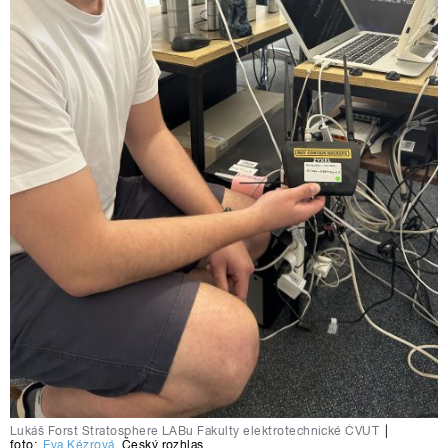
Lukáš Forst Stratosphere LABu Fakulty elektrotechnické ČVUT
|
foto:
Eva Kézrová
,
Český rozhlas