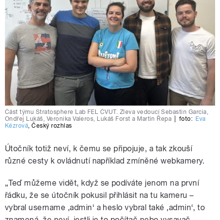
Část týmu Stratosphere Lab FEL ČVUT. Zleva vedoucí Sebastin Garcia,
Ondřej Lukáš, Veronika Valeros, Lukáš Forst a Martin Řepa
|
foto:
Eva
Kézrová
,
Český rozhlas
Útočník totiž neví, k čemu se připojuje, a tak zkouší
různé cesty k ovládnutí například zmíněné webkamery.
„Teď můžeme vidět, když se podíváte jenom na první
řádku, že se útočník pokusil přihlásit na tu kameru –
vybral username ‚admin‘ a heslo vybral také ‚admin‘, to
znamená, že neví, jestli je to počítač nebo vysavač,