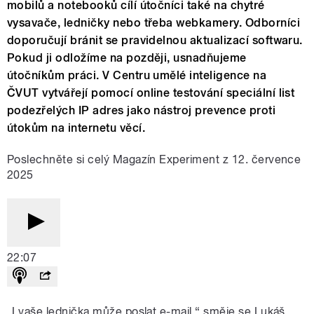
mobilů a notebooků cílí útočníci také na chytré
vysavače, ledničky nebo třeba webkamery. Odborníci
doporučují bránit se pravidelnou aktualizací softwaru.
Pokud ji odložíme na později, usnadňujeme
útočníkům práci. V Centru umělé inteligence na
ČVUT vytvářejí pomocí online testování speciální list
podezřelých IP adres jako nástroj prevence proti
útokům na internetu věcí.
Poslechněte si celý Magazín Experiment z 12. července
2025
22:07
„I vaše lednička může poslat e-mail,“ směje se Lukáš