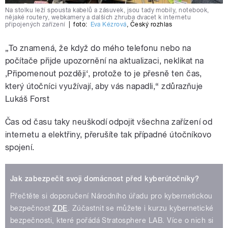
Na stolku leží spousta kabelů a zásuvek, jsou tady mobily, notebook,
nějaké routery, webkamery a dalších zhruba dvacet k internetu
připojených zařízení
|
foto:
Eva Kézrová
,
Český rozhlas
„To znamená, že když do mého telefonu nebo na
počítače přijde upozornění na aktualizaci, neklikat na
‚Připomenout později‘, protože to je přesně ten čas,
který útočníci využívají, aby vás napadli,“ zdůrazňuje
Lukáš Forst
Čas od času taky neuškodí odpojit všechna zařízení od
internetu a elektřiny, přerušíte tak případné útočníkovo
spojení.
Jak zabezpečit svoji domácnost před kyberútočníky?
Přečtěte si doporučení Národního úřadu pro kybernetickou
bezpečnost
ZDE
. Zúčastnit se můžete i kurzu kybernetické
bezpečnosti, které pořádá Stratosphere LAB. Více o nich si