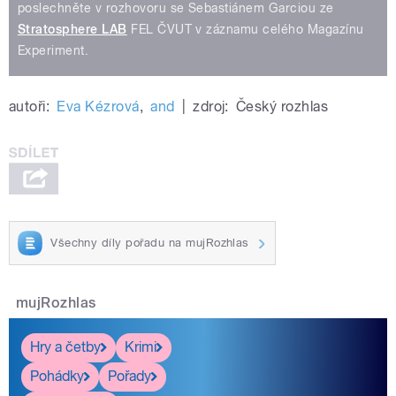
poslechněte v rozhovoru se Sebastiánem Garciou ze
Stratosphere LAB
FEL ČVUT v záznamu celého Magazínu
Experiment.
autoři:
Eva Kézrová
,
and
|
zdroj:
Český rozhlas
Všechny díly pořadu na mujRozhlas
mujRozhlas
Hry a četby
Krimi
Pohádky
Pořady