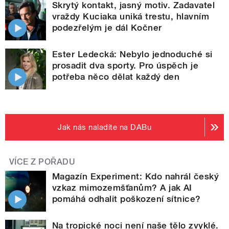
Skrytý kontakt, jasný motiv. Zadavatel
vraždy Kuciaka uniká trestu, hlavním
podezřelým je dál Kočner
Ester Ledecká: Nebylo jednoduché si
prosadit dva sporty. Pro úspěch je
potřeba něco dělat každý den
Jak nás naladíte na DABu
VÍCE Z POŘADU
Magazín Experiment: Kdo nahrál český
vzkaz mimozemšťanům? A jak AI
pomáhá odhalit poškození sítnice?
Na tropické noci není naše tělo zvyklé.