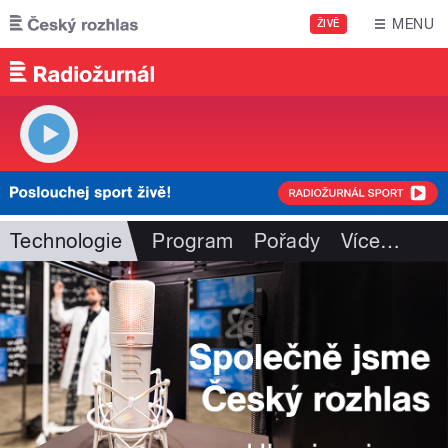
Přejít k hlavnímu obsahu
MENU
ŽIVĚ
Technologie
Program
Pořady
Více
…