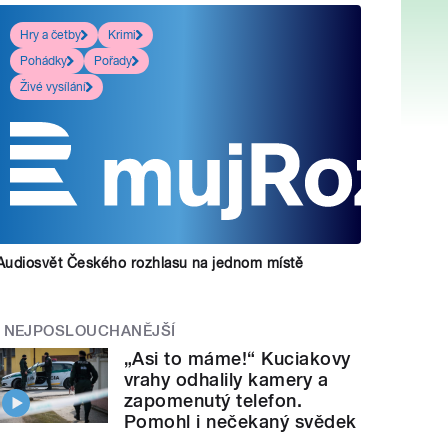
Hry a četby
Krimi
Pohádky
Pořady
Živé vysílání
Audiosvět Českého rozhlasu na jednom místě
NEJPOSLOUCHANĚJŠÍ
„Asi to máme!“ Kuciakovy
vrahy odhalily kamery a
zapomenutý telefon.
Pomohl i nečekaný svědek