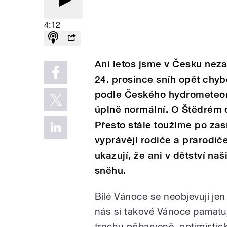
4:12
Ani letos jsme v Česku neza
24. prosince sníh opět chybě
podle Českého hydrometeor
úplně normální. O Štědrém d
Přesto stále toužíme po za
vyprávějí rodiče a prarodič
ukazují, že ani v dětství n
sněhu.
Bílé Vánoce se neobjevují je
nás si takové Vánoce pamatu
trochu přibarveně, optimisti