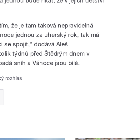
ednou bude říkat, že v jejich dětství
 tím, že je tam taková nepravidelná
ánoce jednou za uherský rok, tak má
 se spojit,
“ dodává Aleš
kolik týdnů před Štědrým dnem v
padá sníh a Vánoce jsou bílé.
ý rozhlas