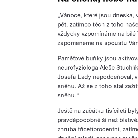
„
Vánoce, které jsou dneska, v
pět, zatímco těch z toho naše
vždycky vzpomínáme na bílé 
zapomeneme na spoustu Vánoc
Paměťové buňky jsou aktivová
neurofyziologa Aleše Stuchlíka
Josefa Lady nepodceňoval, v
sněhu. Až se z toho stal zaži
sněhu.
“
Ještě na začátku tisíciletí by
pravděpodobnější než blátivé
zhruba třicetiprocentní, zatím