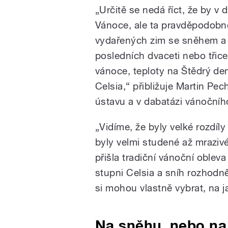
„
Určitě se nedá říct, že by v 
Vánoce, ale ta pravděpodobn
vydařených zim se sněhem a 
posledních dvaceti nebo třice
vánoce, teploty na Štědrý de
Celsia,
“ p
řibližuje Martin P
ústavu a v dabatázi vánočního
„V
idíme, že byly velké rozdí
byly velmi studené až mraziv
přišla tradiční vánoční oblev
stupni Celsia a sníh rozhodně
si mohou vlastně vybrat, na
Na sněhu, nebo na