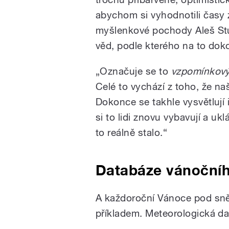
abychom si vyhodnotili časy z
myšlenkové pochody Aleš Stu
věd, podle kterého na to dok
„
Označuje se to
vzpomínkový
Celé to vychází z toho, že na
Dokonce se takhle vysvětlují
si to lidi znovu vybavují a ukl
to reálně stalo.
“
Databáze vánočníh
A každoroční Vánoce pod sně
příkladem. Meteorologická da