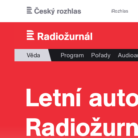
Přejít k hlavnímu obsahu
iRozhlas
Věda
Program
Pořady
Audioa