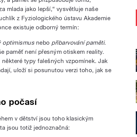
a mlada jako lepší,“ vysvětluje naše
chlík z Fyziologického ústavu Akademie
once existuje odborný termín:
 optimismus
nebo
přibarvování paměti
.
še paměť není přesným otiskem reality.
 i některé typy falešných vzpomínek. Jak
ádají, uloží si posunutou verzi toho, jak se
o počasí
hem v dětství jsou toho klasickým
ta jsou totiž jednoznačná: