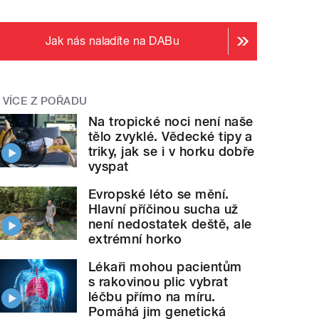
Jak nás naladíte na DABu
VÍCE Z POŘADU
Na tropické noci není naše
tělo zvyklé. Vědecké tipy a
triky, jak se i v horku dobře
vyspat
Evropské léto se mění.
Hlavní příčinou sucha už
není nedostatek deště, ale
extrémní horko
Lékaři mohou pacientům
s rakovinou plic vybrat
léčbu přímo na míru.
Pomáhá jim genetická