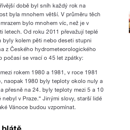
dřívější době byl sníh každý rok na
ost byla mnohem větší. V průměru těch
mrazem bylo mnohem víc, než je v
ti letech. Od roku 2011 převažují teplé
n byly kolem pěti nebo deseti stupni
echa z Českého hydrometeorologického
 počasí se vrací o 45 let zpátky:
ly mezi rokem 1980 a 1981, v roce 1981
é, naopak 1980 byly teploty okolo nuly a
a a přesně na 24. byly teploty mezi 5 a 10
 nebyl v Praze.
“
Jinými slovy, starší lidé
 jaké Vánoce budou vzpomínat.
 blátě