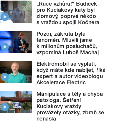
„Ruce vzhůru!“ Budíček
pro Kuciakovy katy byl
zlomový, poprvé někdo
s vraždou spojil Kočnera
Pozor, zákruta byla
fenomén. Mluvili jsme
k milionům posluchačů,
vzpomíná Luboš Machaj
Elektromobil se vyplatí,
když máte kde nabíjet, říká
expert a autor videoblogu
Akcelerace Electric
Manipulace s těly a chyba
patologa. Šetření
Kuciakovy vraždy
provázely otázky, zbraň se
nenašla