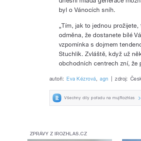
dnešní mladá generace možná j
byl o Vánocích sníh.
„
Tím, jak to jednou prožijete,
odměna, že dostanete bílé V
vzpomínka s dojmem tendenci
Stuchlík.
Zvláště, když už ně
obchodních centrech zní, že 
autoři:
Eva Kézrová
,
agn
|
zdroj:
Česk
Všechny díly pořadu na mujRozhlas
ZPRÁVY Z IROZHLAS.CZ