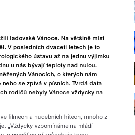
žili ladovské Vánoce. Na většině míst
l. V posledních dvaceti letech je to
ologického ústavu až na jednu výjimku
nu u nás bývají teploty nad nulou.
sněžených Vánocích, o kterých nám
e nebo se zpívá v písních. Tvrdá data
ašich rodičů nebyly Vánoce vždycky na
n ve filmech a hudebních hitech, mnoho z
je. „Vždycky vzpomínáme na mládí
cky, a paměť se přizpůsobuje tomu,