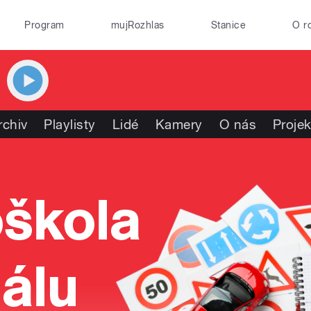
Program
mujRozhlas
Stanice
O r
rchiv
Playlisty
Lidé
Kamery
O nás
Projek