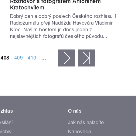
Rozhovor s fotografem Antonínem
Kratochvílem
Dobrý den a dobrý poslech Českého rozhlasu 1
Radiožurnálu přejí Naděžda Hávová a Vladimír
Kroc. Naším hostem je dnes jeden z
nejslavnějších fotografů českého původu...
408
409
410
…
následující ›
poslední »
zhlas
O nás
ysílání
Jak nás naladíte
rchiv
Nápověda