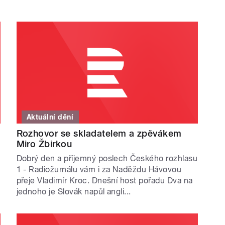
Aktuální dění
Rozhovor se skladatelem a zpěvákem
Miro Žbirkou
Dobrý den a příjemný poslech Českého rozhlasu
1 - Radiožurnálu vám i za Naděždu Hávovou
přeje Vladimír Kroc. Dnešní host pořadu Dva na
jednoho je Slovák napůl angli...