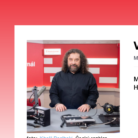
M
M
H