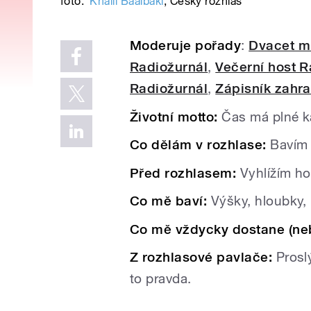
foto:
Khalil Baalbaki
,
Český rozhlas
Moderuje pořady
:
Dvacet m
Radiožurnál
,
Večerní host R
Radiožurnál
,
Zápisník zahr
Životní motto:
Čas má plné k
Co dělám v rozhlase:
Bavím
Před rozhlasem:
Vyhlížím ho
Co mě baví:
Výšky, hloubky,
Co mě vždycky dostane (neb
Z rozhlasové pavlače:
Prosl
to pravda.