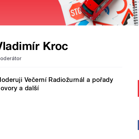
Vladimír Kroc
oderátor
oderuji Večerní Radiožurnál a pořady
ovory a další