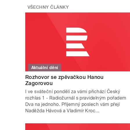
VŠECHNY ČLÁNKY
Aktuální dění
Rozhovor se zpěvačkou Hanou
Zagorovou
I ve sváteční pondělí za vámi přichází Český
rozhlas 1 - Radiožurnál s pravidelným pořadem
Dva na jednoho. Příjemný poslech vám přejí
Naděžda Hávová a Vladimír Kroc...