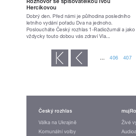
Rozhovor se spisovatelkou Ivou
Hercíkovou
Dobrý den. Před námi je půlhodina posledního
letního vydání pořadu Dva na jednoho.
Posloucháte Český rozhlas 1-Radiožurnál a jako
vždycky touto dobou vás zdraví Vla...
STRÁNKY
…
406
407
« první
‹ předchozí
Český rozhlas
mujRo
Válka na Ukrajině
Živé v
Komunální volby
Audioa