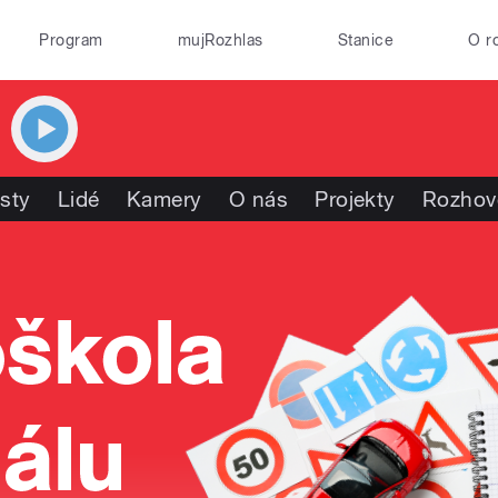
Program
mujRozhlas
Stanice
O r
isty
Lidé
Kamery
O nás
Projekty
Rozhov