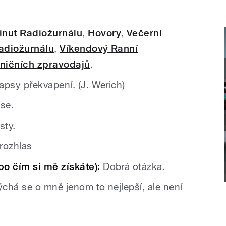
inut Radiožurnálu
,
Hovory
,
Večerní
adiožurnálu
,
Víkendový Ranní
aničních zpravodajů
.
apsy překvapení. (J. Werich)
 se.
sty.
 rozhlas
o čím si mě získáte):
Dobrá otázka.
ýchá se o mně jenom to nejlepší, ale není