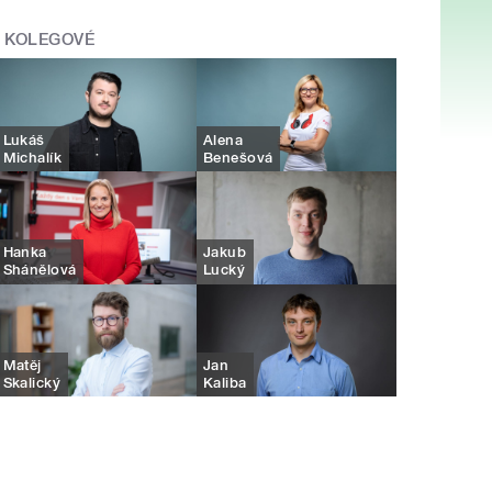
KOLEGOVÉ
Lukáš
Alena
Michalík
Benešová
Hanka
Jakub
Shánělová
Lucký
Matěj
Jan
Skalický
Kaliba