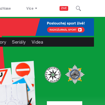
ozhlase
Více
ŽIVĚ
ory
Seriály
Videa