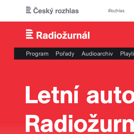
Přejít k hlavnímu obsahu
iRozhlas
Program
Pořady
Audioarchiv
Playl