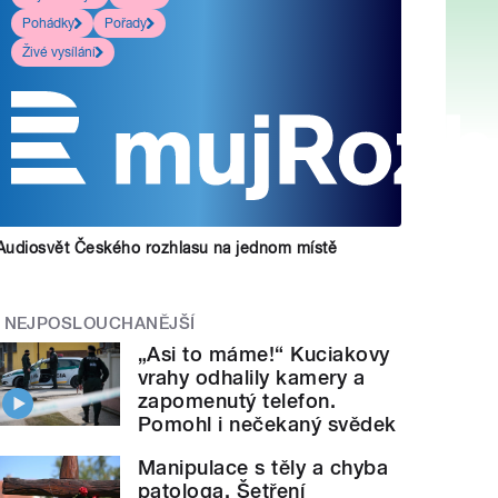
Pohádky
Pořady
Živé vysílání
Audiosvět Českého rozhlasu na jednom místě
NEJPOSLOUCHANĚJŠÍ
„Asi to máme!“ Kuciakovy
vrahy odhalily kamery a
zapomenutý telefon.
Pomohl i nečekaný svědek
Manipulace s těly a chyba
patologa. Šetření