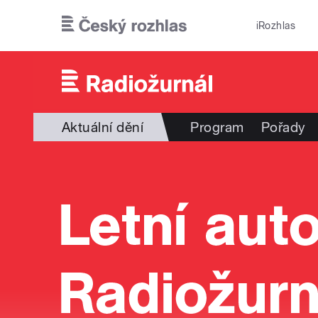
Přejít k hlavnímu obsahu
iRozhlas
Aktuální dění
Program
Pořady