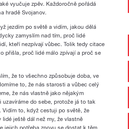
také vyučuje zpěv. Každoročně pořádá
na hradě Svojanov.
yž jezdím po světě a vidím, jakou dělá
ždycky zamyslím nad tím, proč lidé
idí, kteří nezpívají vůbec. Tolik tedy citace
o přišla, proč lidé málo zpívají a proč se
yslím, že to všechno způsobuje doba, ve
domíme to, že nás starosti a vůbec celý
jeme, že nás vlastně jako nějakým
 uzavíráme do sebe, protože já to tak
 Vidím to, když cestuji po světě, že
 lidé ještě dál než my, že vlastně
 je jejich potřeba znovu se dostat k těm