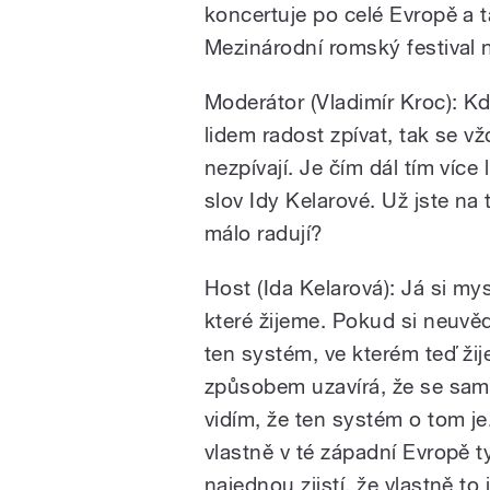
koncertuje po celé Evropě a 
Mezinárodní romský festival 
Moderátor (Vladimír Kroc): Kd
lidem radost zpívat, tak se v
nezpívají. Je čím dál tím více l
slov Idy Kelarové. Už jste na t
málo radují?
Host (Ida Kelarová): Já si m
které žijeme. Pokud si neuvě
ten systém, ve kterém teď ži
způsobem uzavírá, že se sami
vidím, že ten systém o tom je.
vlastně v té západní Evropě ty
najednou zjistí, že vlastně to