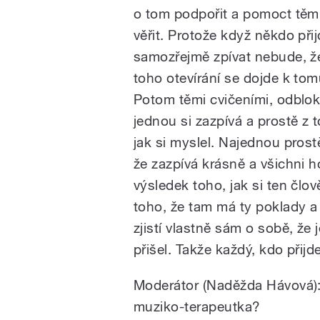
o tom podpořit a pomoct těm l
věřit. Protože když někdo přij
samozřejmě zpívat nebude, že
toho otevírání se dojde k to
Potom těmi cvičeními, odblok
jednou si zazpívá a prostě z t
jak si myslel. Najednou pros
že zazpívá krásně a všichni ho
výsledek toho, jak si ten člov
toho, že tam má ty poklady a
zjistí vlastně sám o sobě, že
přišel. Takže každý, kdo přijd
Moderátor (Naděžda Hávová): 
muziko-terapeutka?