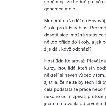
sobě mají, že hodně potlačuje,
generace moje.
Moderátor (Naděžda Hávová): J
školu pro lidský hlas. Prozra
desetitisíce, možná statisíce 
někdo přijde do školy, a jak 
žije dál, když odchází?
Host (Ida Kelarová): Převážná v
kurzy, jsou lidé, kteří si v 
někteří si nevěří vůbec v tom,
zjistila, že ne že by těch lidí 
celá podstata té práce nebo fi
někoho učím zpívat, protože 
jsem tomu věřila od prvního dn