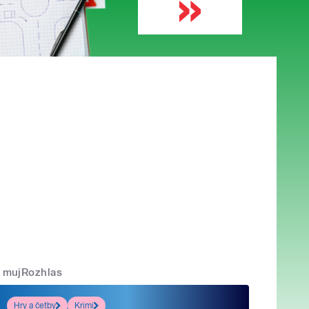
mujRozhlas
Hry a četby
Krimi