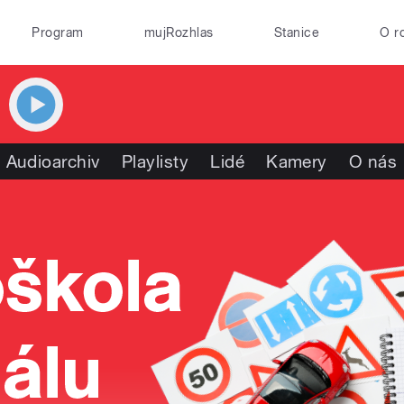
Program
mujRozhlas
Stanice
O r
Audioarchiv
Playlisty
Lidé
Kamery
O nás