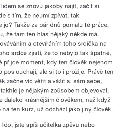
idem se znovu jakoby najít, začít si
de s tím, že neumí zpívat, tak
 jo? Takže za pár dnů pomalu té práce,
mu, že tam ten hlas nějaký někde má.
ováváním a otevíráním toho srdíčka na
oho srdce zjistí, že to nebylo tak špatné,
tě přijde moment, kdy ten člověk nejenom
 poslouchají, ale si to i prožije. Právě ten
ěk začne víc věřit a vážit si sám sebe,
 takhle je nějakým způsobem objevoval,
 je daleko krásnějším člověkem, než když
e na ten kurz, už odchází jako jiný člověk.
Ido, jste spíš učitelka zpěvu nebo