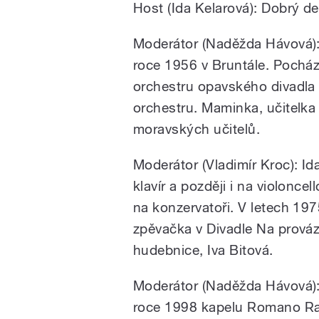
Host (Ida Kelarová): Dobrý de
Moderátor (Naděžda Hávová): 
roce 1956 v Bruntále. Pochází
orchestru opavského divadla
orchestru. Maminka, učitelka
moravských učitelů.
Moderátor (Vladimír Kroc): Ida
klavír a později i na violonce
na konzervatoři. V letech 19
zpěvačka v Divadle Na provázk
hudebnice, Iva Bitová.
Moderátor (Naděžda Hávová):
roce 1998 kapelu Romano Rat