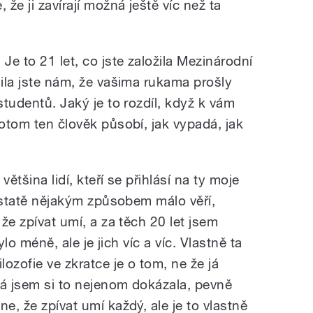
 že ji zavírají možná ještě víc než ta
e to 21 let, co jste založila Mezinárodní
dila jste nám, že vašima rukama prošly
studentů. Jaký je to rozdíl, když k vám
potom ten člověk působí, jak vypadá, jak
ětšina lidí, kteří se přihlásí na ty moje
podstatě nějakým způsobem málo věří,
 že zpívat umí, a za těch 20 let jsem
bylo méně, ale je jich víc a víc. Vlastně ta
lozofie ve zkratce je o tom, ne že já
já jsem si to nejenom dokázala, pevně
e, že zpívat umí každý, ale je to vlastně