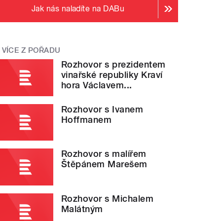
Jak nás naladíte na DABu
VÍCE Z POŘADU
Rozhovor s prezidentem
vinařské republiky Kraví
hora Václavem...
Rozhovor s Ivanem
Hoffmanem
Rozhovor s malířem
Štěpánem Marešem
Rozhovor s Michalem
Malátným