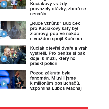
Kuciakovy vraždy
provázely otázky, zbraň se
nenašla
„Ruce vzhůru!“ Budíček
pro Kuciakovy katy byl
zlomový, poprvé někdo
s vraždou spojil Kočnera
Kuciak otevřel dveře a vrah
vystřelil. Pro peníze si pak
dojel k muži, který ho
práskl policii
Pozor, zákruta byla
fenomén. Mluvili jsme
k milionům posluchačů,
vzpomíná Luboš Machaj