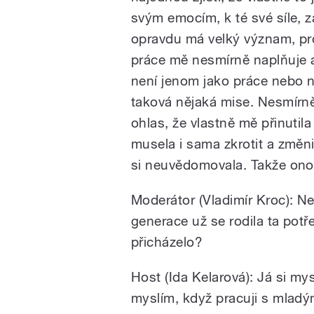
svým emocím, k té své síle, za
opravdu má velký význam, pro
práce mě nesmírně naplňuje 
není jenom jako práce nebo ně
taková nějaká mise. Nesmírně
ohlas, že vlastně mě přinutil
musela i sama zkrotit a změni
si neuvědomovala. Takže ono 
Moderátor (Vladimír Kroc): Ne
generace už se rodila ta potře
přicházelo?
Host (Ida Kelarová): Já si mysl
myslím, když pracuji s mladými