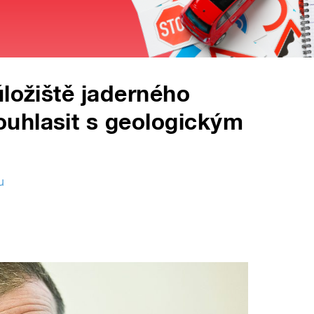
úložiště jaderného
uhlasit s geologickým
u