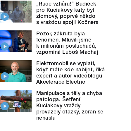
„Ruce vzhůru!“ Budíček
pro Kuciakovy katy byl
zlomový, poprvé někdo
s vraždou spojil Kočnera
Pozor, zákruta byla
fenomén. Mluvili jsme
k milionům posluchačů,
vzpomíná Luboš Machaj
Elektromobil se vyplatí,
když máte kde nabíjet, říká
expert a autor videoblogu
Akcelerace Electric
Manipulace s těly a chyba
patologa. Šetření
Kuciakovy vraždy
provázely otázky, zbraň se
nenašla