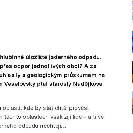
 hlubinné úložiště jaderného odpadu.
 přes odpor jednotlivých obcí? A za
ouhlasily s geologickým průzkumem na
n Veselovský ptal starosty Nadějkova
oblastí, kde by stát chtěl provést
těchto oblastech však žijí lidé – a ti ve
derného odpadu nechtějí…