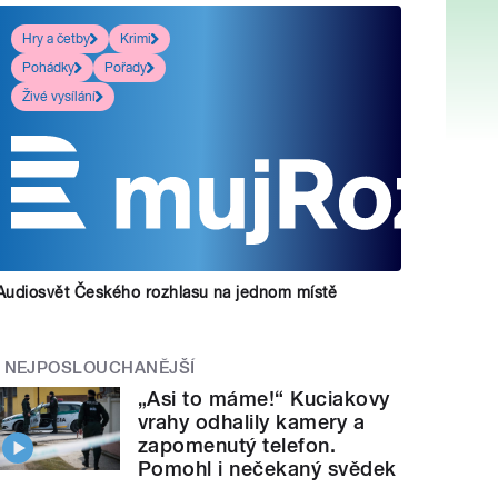
Hry a četby
Krimi
Pohádky
Pořady
Živé vysílání
Audiosvět Českého rozhlasu na jednom místě
NEJPOSLOUCHANĚJŠÍ
„Asi to máme!“ Kuciakovy
vrahy odhalily kamery a
zapomenutý telefon.
Pomohl i nečekaný svědek