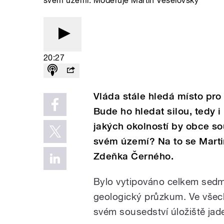
svém území. Moderuje Martin Veselovský
20:27
Vláda stále hledá místo pro
Bude ho hledat silou, tedy i
jakých okolností by obce s
svém území? Na to se Marti
Zdeňka Černého.
Bylo vytipováno celkem sedm 
geologický průzkum. Ve všech 
svém sousedství úložiště ja