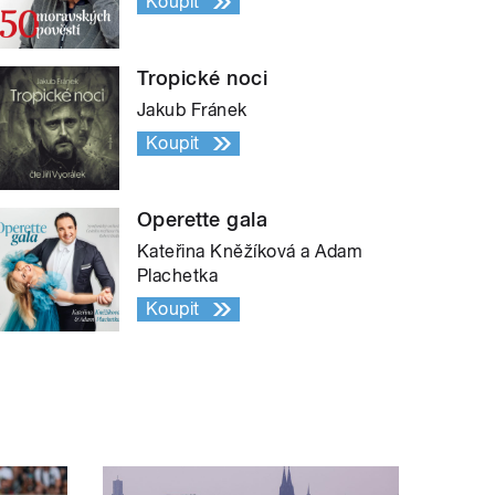
Koupit
Tropické noci
Jakub Fránek
Koupit
Operette gala
Kateřina Kněžíková a Adam
Plachetka
Koupit