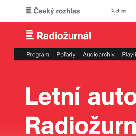
Přejít k hlavnímu obsahu
iRozhlas
Program
Pořady
Audioarchiv
Playl