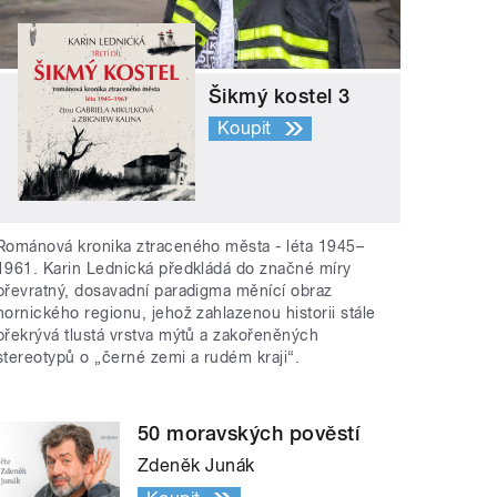
Šikmý kostel 3
Koupit
Románová kronika ztraceného města - léta 1945–
1961. Karin Lednická předkládá do značné míry
převratný, dosavadní paradigma měnící obraz
hornického regionu, jehož zahlazenou historii stále
překrývá tlustá vrstva mýtů a zakořeněných
stereotypů o „černé zemi a rudém kraji“.
50 moravských pověstí
Zdeněk Junák