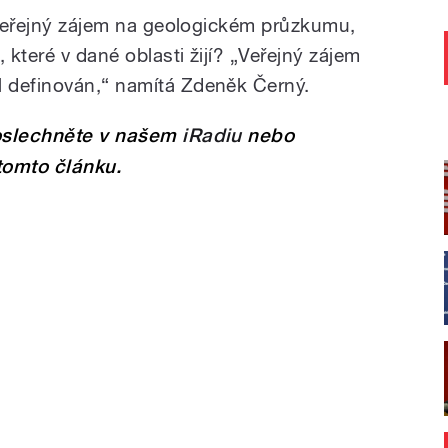
– veřejný zájem na geologickém průzkumu,
které v dané oblasti žijí? „Veřejný zájem
 definován,“ namítá Zdeněk Černý.
poslechněte v našem
iRadiu
nebo
tomto článku.