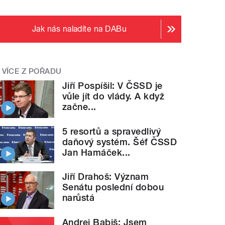
Jak nás naladíte na DABu
VÍCE Z POŘADU
Jiří Pospíšil: V ČSSD je
vůle jít do vlády. A když
začne...
5 resortů a spravedlivý
daňový systém. Šéf ČSSD
Jan Hamáček...
Jiří Drahoš: Význam
Senátu poslední dobou
narůstá
Andrej Babiš: Jsem