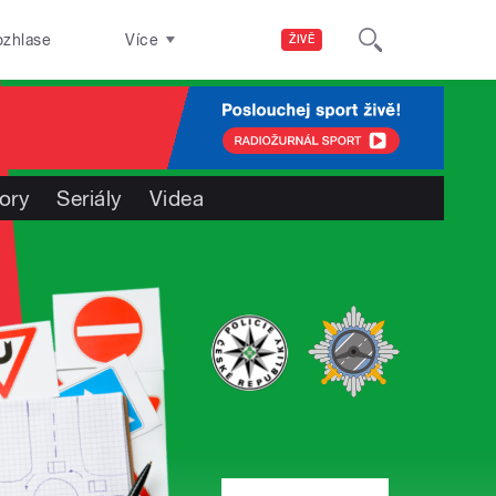
ozhlase
Více
ŽIVĚ
ory
Seriály
Videa