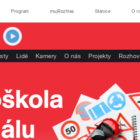
Program
mujRozhlas
Stanice
O r
isty
Lidé
Kamery
O nás
Projekty
Rozhov