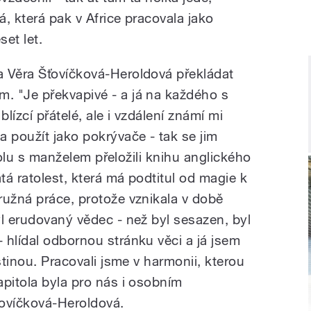
á, která pak v Africe pracovala jako
et let.
a Věra Šťovíčková-Heroldová překládat
. "Je překvapivé - a já na každého s
ízcí přátelé, ale i vzdálení známí mi
 použít jako pokrývače - tak se jim
Spolu s manželem přeložili knihu anglického
á ratolest, která má podtitul od magie k
ružná práce, protože vznikala v době
yl erudovaný vědec - než byl sesazen, byl
 hlídal odbornou stránku věci a já jsem
štinou. Pracovali jsme v harmonii, kterou
apitola byla pro nás i osobním
ťovíčková-Heroldová.