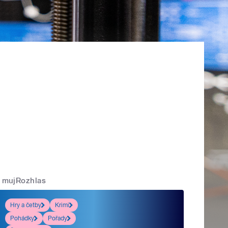
mujRozhlas
Hry a četby
Krimi
Pohádky
Pořady