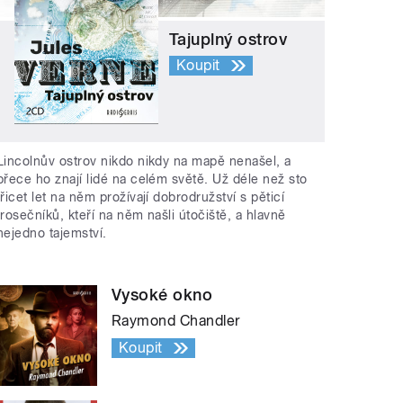
Tajuplný ostrov
Koupit
Lincolnův ostrov nikdo nikdy na mapě nenašel, a
přece ho znají lidé na celém světě. Už déle než sto
třicet let na něm prožívají dobrodružství s pěticí
trosečníků, kteří na něm našli útočiště, a hlavně
nejedno tajemství.
Vysoké okno
Raymond Chandler
Koupit