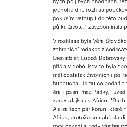
bych po jiných chodbách než
jednoho dne rozhlas poděkova
pokusím vstoupit do této bud
půlka života," zavzpomínala p
V rozhlase byla Věra Šťovíčk
zahraniční redakce z šedesátýc
Dienstbier, Luboš Dobrovský 
přišla v době, kdy to byla spo
měl dostatek životních i poli
budoucna. Jemu se podařilo te
éra - psaní mezi řádky," uved
zpravodajkou v Africe. "Rozh
Ale za těch pár korun, které 
Africe, protože se nabízela d
roce čekání si tedy všichni po