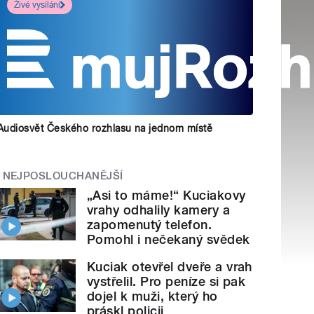
Živé vysílání
Audiosvět Českého rozhlasu na jednom místě
NEJPOSLOUCHANĚJŠÍ
„Asi to máme!“ Kuciakovy
vrahy odhalily kamery a
zapomenutý telefon.
Pomohl i nečekaný svědek
Kuciak otevřel dveře a vrah
vystřelil. Pro peníze si pak
dojel k muži, který ho
práskl policii