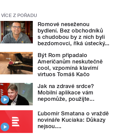
VÍCE Z POŘADU
Romové neseženou
bydlení. Bez obchodníků
s chudobou by z nich byli
bezdomovci, říká ústecký...
Být Rom připadalo
Američanům neskutečně
cool, vzpomíná klavírní
virtuos Tomáš Kačo
Jak na zdravé srdce?
Mobilní aplikace vám
nepomůže, použijte...
Ľubomír Smatana o vraždě
novináře Kuciaka: Důkazy
nejsou....