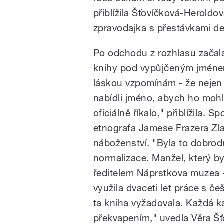
přiblížila Šťovíčková-Heroldov
zpravodajka s přestávkami des
Po odchodu z rozhlasu začal
knihy pod vypůjčeným jménem
láskou vzpomínám - že nejen bl
nabídli jméno, abych ho mohla
oficiálně říkalo," přiblížila. 
etnografa Jamese Frazera Zlat
náboženství. "Byla to dobrod
normalizace. Manžel, který b
ředitelem Náprstkova muzea -
využila dvaceti let práce s če
ta kniha vyžadovala. Každá k
překvapením," uvedla Věra Š