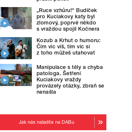
„Ruce vzhůru!“ Budíček
pro Kuciakovy katy byl
zlomový, poprvé někdo
s vraždou spojil Kočnera
Kozub a Krhut o humoru:
Čím víc víš, tím víc si
z toho můžeš utahovat
Manipulace s těly a chyba
patologa. Šetření
Kuciakovy vraždy
provázely otázky, zbraň se
nenašla
Jak nás naladíte na DABu