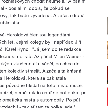
 rozhlasových chodit neuměla.' A pak mi
l - poslal mi dopis, že pokud se
ovy, tak budu vyvedena. A začala druhá
ublicistka.
ová-Heroldová členkou legendární
h let. Jejími kolegy byli například Jiří
či Karel Kyncl. "Já jsem do té redakce
lečnost sólistů. Až přišel Milan Weiner -
tických zkušeností a věděl, co chce do
n kolektiv stmelit. A začala ta krásná
la Heroldová, která se pak stala
las původně hledal na toto místo muže.
nabízel, neměl nikdo chuť se potloukat po
iplomatická místa s automobily. Po půl
vzdechli - tak ať tam ta holka jede,"