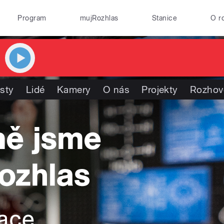
Program
mujRozhlas
Stanice
O r
isty
Lidé
Kamery
O nás
Projekty
Rozhov