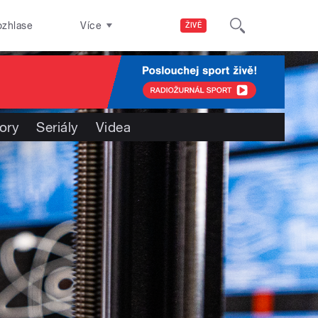
ozhlase
Více
ŽIVĚ
ory
Seriály
Videa