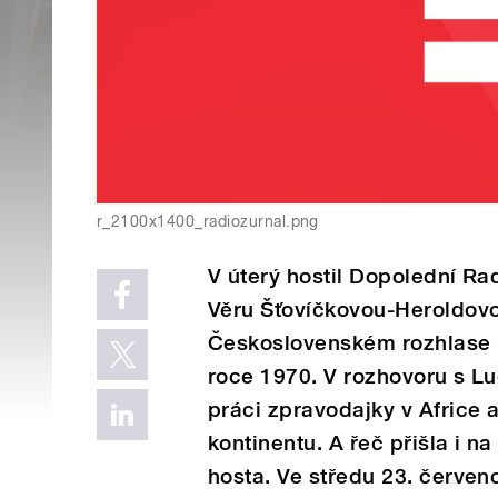
r_2100x1400_radiozurnal.png
V úterý hostil Dopolední Ra
Věru Šťovíčkovou-Heroldovo
Československém rozhlase i
roce 1970. V rozhovoru s Lu
práci zpravodajky v Africe a
kontinentu. A řeč přišla i n
hosta. Ve středu 23. červe