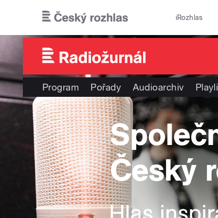
Přejít k hlavnímu obsahu
iRozhlas
Program
Pořady
Audioarchiv
Playl