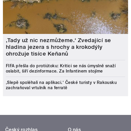
‚Tady už nic nezmůžeme.‘ Zvedající se
hladina jezera s hrochy a krokodýly
ohrožuje tisíce Keňanů
FIFA přešla do protiútoku: Kritici se nás úmyslně snaží
oslabit, šíří dezinformace. Za Infantinem stojíme
‚Slepě spoléhali na aplikaci.‘ České turisty v Rakousku
zachraňoval vrtulník na ferratě
Český rozhlas
O nás