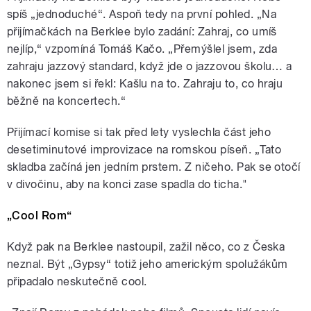
spíš „jednoduché“. Aspoň tedy na první pohled. „Na
přijímačkách na Berklee bylo zadání: Zahraj, co umíš
nejlíp,“ vzpomíná Tomáš Kačo. „Přemýšlel jsem, zda
zahraju jazzový standard, když jde o jazzovou školu… a
nakonec jsem si řekl: Kašlu na to. Zahraju to, co hraju
běžně na koncertech.“
Přijímací komise si tak před lety vyslechla část jeho
desetiminutové improvizace na romskou píseň. „Tato
skladba začíná jen jedním prstem. Z ničeho. Pak se otočí
v divočinu, aby na konci zase spadla do ticha."
„Cool Rom“
Když pak na Berklee nastoupil, zažil něco, co z Česka
neznal. Být „Gypsy“ totiž jeho americkým spolužákům
připadalo neskutečně cool.