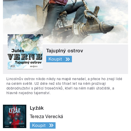
Tajuplný ostrov
Koupit
Lincolnův ostrov nikdo nikdy na mapě nenašel, a přece ho znají lidé
na celém světě. Už déle než sto třicet let na něm prožívají
dobrodružství s pěticí trosečníků, kteří na něm našli útočiště, a
hlavně nejedno tajemství.
Lyžák
Tereza Verecká
Koupit