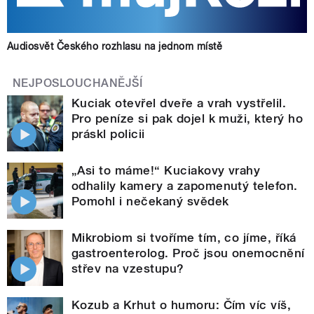
Audiosvět Českého rozhlasu na jednom místě
NEJPOSLOUCHANĚJŠÍ
Kuciak otevřel dveře a vrah vystřelil.
Pro peníze si pak dojel k muži, který ho
práskl policii
„Asi to máme!“ Kuciakovy vrahy
odhalily kamery a zapomenutý telefon.
Pomohl i nečekaný svědek
Mikrobiom si tvoříme tím, co jíme, říká
gastroenterolog. Proč jsou onemocnění
střev na vzestupu?
Kozub a Krhut o humoru: Čím víc víš,