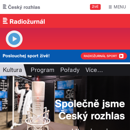
Přejít k hlavnímu obsahu
MENU
ŽIVĚ
Kultura
Program
Pořady
Více
…