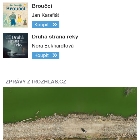
Broučci
Jan Karafiát
Koupit
Druhá strana řeky
Nora Eckhardtová
Koupit
ZPRÁVY Z IROZHLAS.CZ