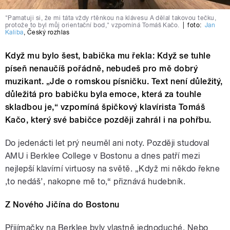
"Pamatuji si, že mi táta vždy rtěnkou na klávesu A dělal takovou tečku,
protože to byl můj orientační bod," vzpomíná Tomáš Kačo.
|
foto:
Jan
Kaliba
,
Český rozhlas
Když mu bylo šest, babička mu řekla: Když se tuhle
píseň nenaučíš pořádně, nebudeš pro mě dobrý
muzikant. „Jde o romskou písničku. Text není důležitý,
důležitá pro babičku byla emoce, která za touhle
skladbou je,“ vzpomíná špičkový klavírista Tomáš
Kačo, který své babičce později zahrál i na pohřbu.
Do jedenácti let prý neuměl ani noty. Později studoval
AMU i Berklee College v Bostonu a dnes patří mezi
nejlepší klavírní virtuosy na světě. „Když mi někdo řekne
‚to nedáš’, nakopne mě to,“ přiznává hudebník.
Z Nového Jičína do Bostonu
Přijímačky na Berklee byly vlastně jednoduché. Nebo