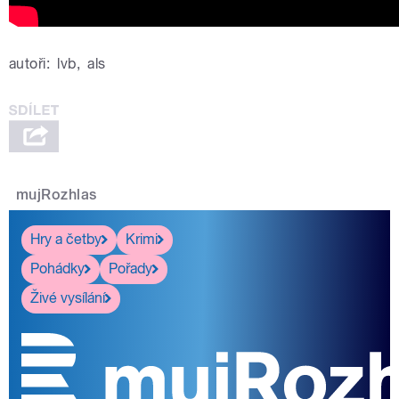
autoři:
lvb
,
als
mujRozhlas
Hry a četby
Krimi
Pohádky
Pořady
Živé vysílání