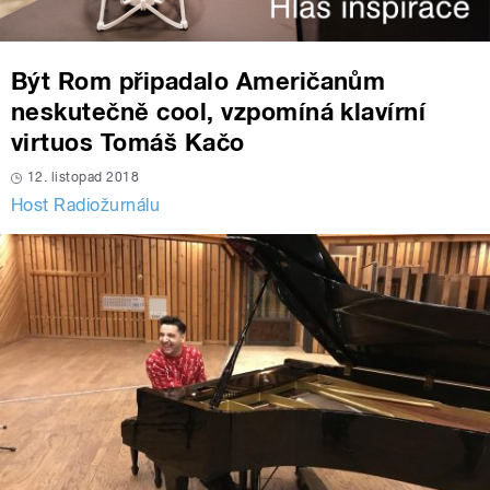
Být Rom připadalo Američanům
neskutečně cool, vzpomíná klavírní
virtuos Tomáš Kačo
12. listopad 2018
Host Radiožurnálu