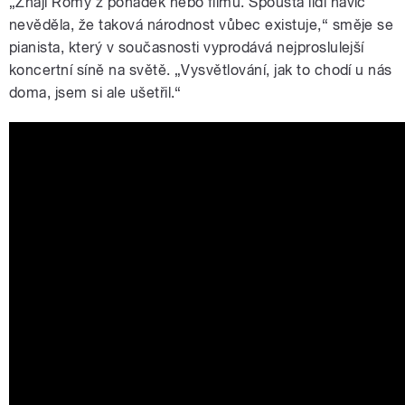
„Znají Romy z pohádek nebo filmů. Spousta lidí navíc
nevěděla, že taková národnost vůbec existuje,“ směje se
pianista, který v současnosti vyprodává nejproslulejší
koncertní síně na světě. „Vysvětlování, jak to chodí u nás
doma, jsem si ale ušetřil.“