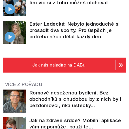
tím víc si z toho můžeš utahovat
Ester Ledecká: Nebylo jednoduché si
prosadit dva sporty. Pro úspěch je
potřeba něco dělat každý den
Jak nás naladíte na DABu
VÍCE Z POŘADU
Romové neseženou bydlení. Bez
obchodníků s chudobou by z nich byli
bezdomovci, říká ústecký...
Jak na zdravé srdce? Mobilní aplikace
vám nepomůže, použijte...