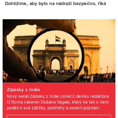
Dohlížíme, aby bylo na nádraží bezpečno, říká
Zápisky z Indie
Nový seriál Zápisky z Indie vznikl z deníku redaktora
O Roma vakeren Dušana Vágaie, který se tak s námi
podělí o své zážitky, postřehy a osobní poznání.