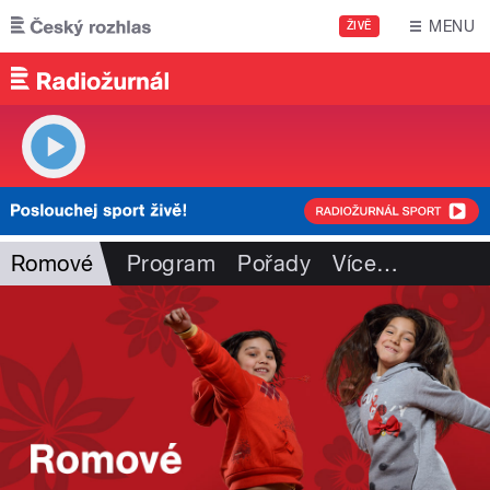
Přejít k hlavnímu obsahu
MENU
ŽIVĚ
Romové
Program
Pořady
Více
…