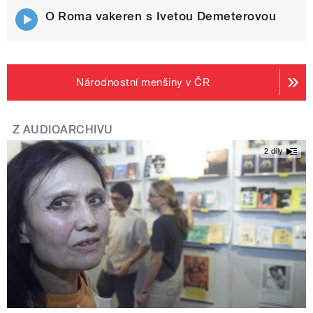
O Roma vakeren s Ivetou Demeterovou
Národnostní menšiny v ČR
Z AUDIOARCHIVU
2 díly