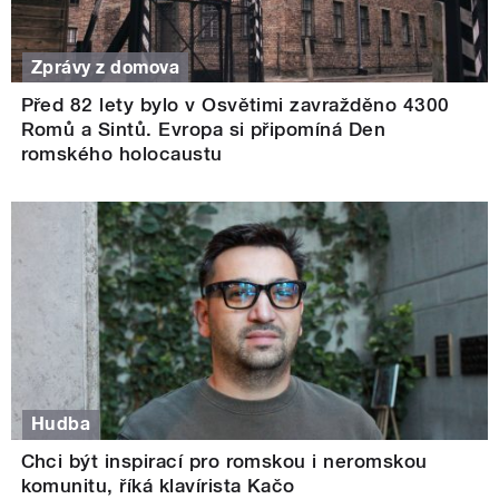
Zprávy z domova
Před 82 lety bylo v Osvětimi zavražděno 4300
Romů a Sintů. Evropa si připomíná Den
romského holocaustu
Hudba
Chci být inspirací pro romskou i neromskou
komunitu, říká klavírista Kačo