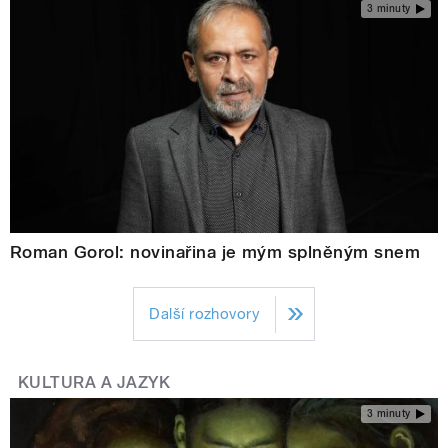
3 minuty
Roman Gorol: novinařina je mým splněným snem
Další rozhovory
KULTURA A JAZYK
3 minuty