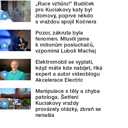
„Ruce vzhůru!“ Budíček
pro Kuciakovy katy byl
zlomový, poprvé někdo
s vraždou spojil Kočnera
Pozor, zákruta byla
fenomén. Mluvili jsme
k milionům posluchačů,
vzpomíná Luboš Machaj
Elektromobil se vyplatí,
když máte kde nabíjet, říká
expert a autor videoblogu
Akcelerace Electric
Manipulace s těly a chyba
patologa. Šetření
Kuciakovy vraždy
provázely otázky, zbraň se
nenašla