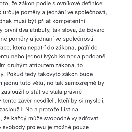
roto, že zákon podle slovníkové definice
ak určuje poměry a jednání ve společnosti,
ednak musí být přijat kompetentní
y první dva atributy, tak slova, že Edvard
ádné poměry a jednání ve společnosti
arace, která nepatří do zákona, patří do
ntu nebo jednotlivých komor a podobně.
 tím druhým atributem zákona, to
ný. Pokud tedy takovýto zákon bude
m jednu tuto větu, no tak samozřejmě by
zasloužil o stát se stala právně
 tento závěr nesdíleli, kteří by si mysleli,
asloužil. No a protože Listina
á, že každý může svobodně vyjadřovat
to svobody projevu je možné pouze