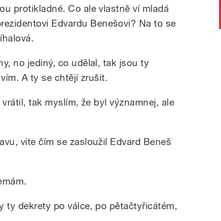
ou protikladné. Co ale vlastně ví mladá
ezidentovi Edvardu Benešovi? Na to se
íhalová.
, no jediný, co udělal, tak jsou ty
ím. A ty se chtějí zrušit.
vrátil, tak myslím, že byl významnej, ale
avu, víte čím se zasloužil Edvard Beneš
nemám.
ly ty dekrety po válce, po pětačtyřicátém,