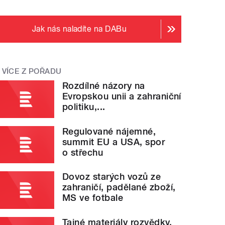
Jak nás naladíte na DABu
VÍCE Z POŘADU
Rozdílné názory na
Evropskou unii a zahraniční
politiku,...
Regulované nájemné,
summit EU a USA, spor
o střechu
Dovoz starých vozů ze
zahraničí, padělané zboží,
MS ve fotbale
Tajné materiály rozvědky,