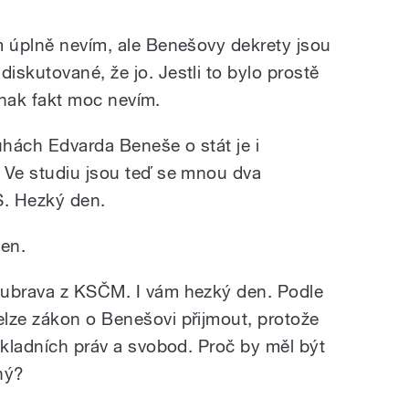
m úplně nevím, ale Benešovy dekrety jsou
skutované, že jo. Jestli to bylo prostě
jinak fakt moc nevím.
hách Edvarda Beneše o stát je i
 Ve studiu jsou teď se mnou dva
S. Hezký den.
den.
oubrava z KSČM. I vám hezký den. Podle
lze zákon o Benešovi přijmout, protože
ákladních práv a svobod. Proč by měl být
ný?