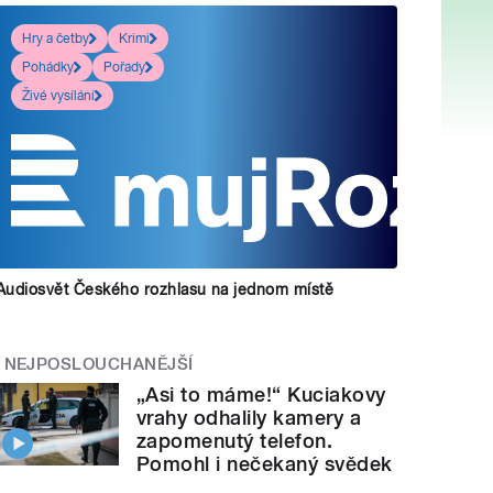
Hry a četby
Krimi
Pohádky
Pořady
Živé vysílání
Audiosvět Českého rozhlasu na jednom místě
NEJPOSLOUCHANĚJŠÍ
„Asi to máme!“ Kuciakovy
vrahy odhalily kamery a
zapomenutý telefon.
Pomohl i nečekaný svědek