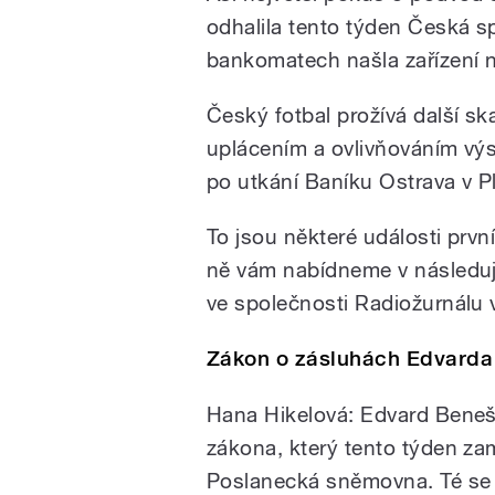
odhalila tento týden Česká s
bankomatech našla zařízení n
Český fotbal prožívá další sk
uplácením a ovlivňováním výs
po utkání Baníku Ostrava v Pl
To jsou některé události prv
ně vám nabídneme v následuj
ve společnosti Radiožurnálu 
Zákon o zásluhách Edvarda
Hana Hikelová: Edvard Beneš s
zákona, který tento týden zam
Poslanecká sněmovna. Té se n