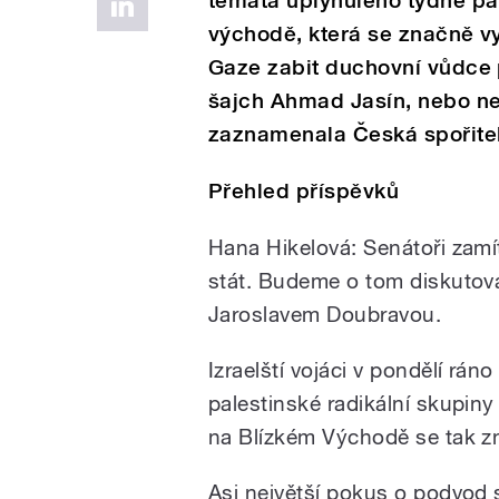
témata uplynulého týdne pat
východě, která se značně vyo
Gaze zabit duchovní vůdce 
šajch Ahmad Jasín, nebo ne
zaznamenala Česká spořite
Přehled příspěvků
Hana Hikelová: Senátoři zamí
stát. Budeme o tom diskutov
Jaroslavem Doubravou.
Izraelští vojáci v pondělí rá
palestinské radikální skupi
na Blízkém Východě se tak zn
Asi největší pokus o podvod 