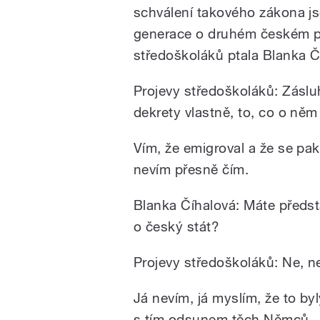
schválení takového zákona js
generace o druhém českém pr
středoškoláků ptala Blanka Č
Projevy středoškoláků: Zásluhy
dekrety vlastně, to, co o něm v
Vím, že emigroval a že se pak 
nevím přesně čím.
Blanka Číhalová: Máte předst
o český stát?
Projevy středoškoláků: Ne, 
Já nevím, já myslím, že to by
s tím odsunem těch Němců.