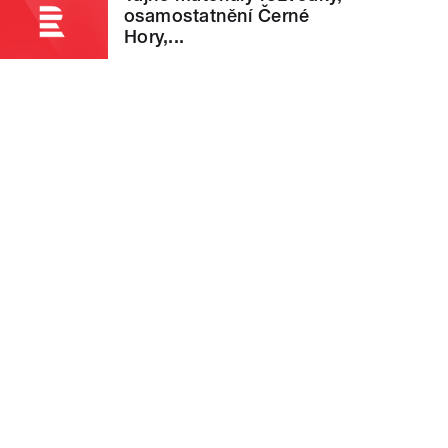
osamostatnění Černé
Hory,...