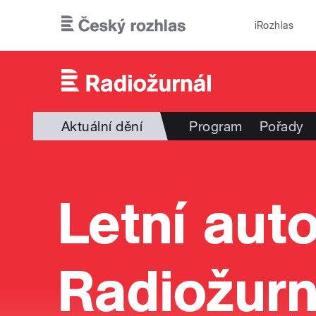
Přejít k hlavnímu obsahu
iRozhlas
Aktuální dění
Program
Pořady