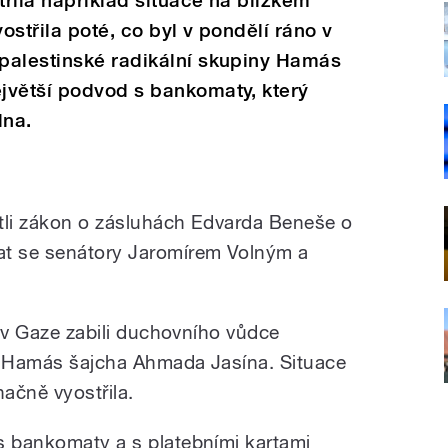
řila například situace na blízkém
střila poté, co byl v pondělí ráno v
palestinské radikální skupiny Hamás
jvětší podvod s bankomaty, který
lna.
tli zákon o zásluhách Edvarda Beneše o
at se senátory Jaromírem Volným a
no v Gaze zabili duchovního vůdce
ny Hamás šajcha Ahmada Jasína. Situace
ačně vyostřila.
s bankomaty a s platebními kartami