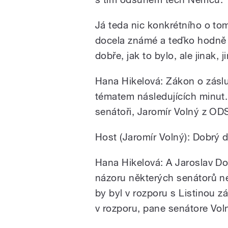
Já teda nic konkrétního o to
docela známé a teďko hodně di
dobře, jak to bylo, ale jinak, 
Hana Hikelová: Zákon o záslu
tématem následujících minut.
senátoři, Jaromír Volný z OD
Host (Jaromír Volný): Dobrý 
Hana Hikelová: A Jaroslav D
názoru některých senátorů ne
by byl v rozporu s Listinou z
v rozporu, pane senátore Vol