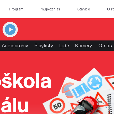
Program
mujRozhlas
Stanice
O r
Audioarchiv
Playlisty
Lidé
Kamery
O nás