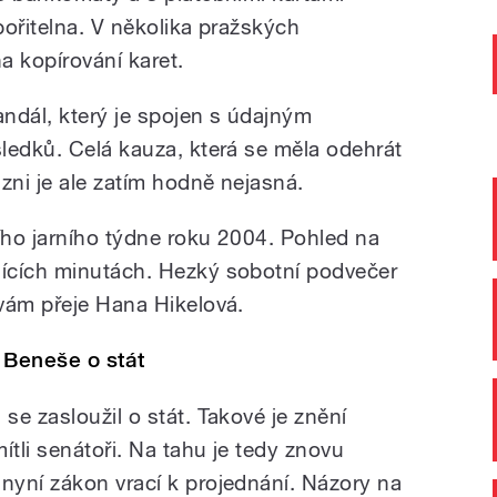
pořitelna. V několika pražských
a kopírování karet.
andál, který je spojen s údajným
ledků. Celá kauza, která se měla odehrát
zni je ale zatím hodně nejasná.
ního jarního týdne roku 2004. Pohled na
ících minutách. Hezký sobotní podvečer
vám přeje Hana Hikelová.
 Beneše o stát
e zasloužil o stát. Takové je znění
ítli senátoři. Na tahu je tedy znovu
yní zákon vrací k projednání. Názory na