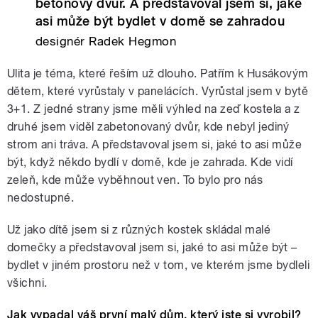
betonový dvůr. A představoval jsem si, jaké
asi může být bydlet v domě se zahradou
designér Radek Hegmon
Ulita je téma, které řeším už dlouho. Patřím k Husákovým
dětem, které vyrůstaly v panelácích. Vyrůstal jsem v bytě
3+1. Z jedné strany jsme měli výhled na zeď kostela a z
druhé jsem viděl zabetonovaný dvůr, kde nebyl jediný
strom ani tráva. A představoval jsem si, jaké to asi může
být, když někdo bydlí v domě, kde je zahrada. Kde vidí
zeleň, kde může vyběhnout ven. To bylo pro nás
nedostupné.
Už jako dítě jsem si z různých kostek skládal malé
domečky a představoval jsem si, jaké to asi může být –
bydlet v jiném prostoru než v tom, ve kterém jsme bydleli
všichni.
Jak vypadal váš první malý dům, který jste si vyrobil?