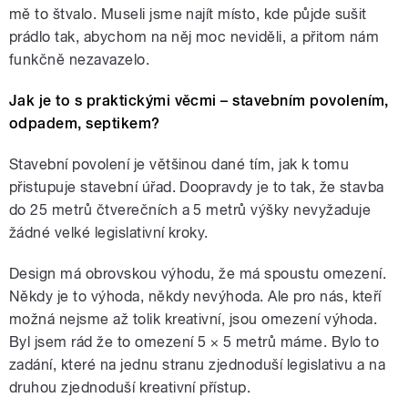
mě to štvalo. Museli jsme najít místo, kde půjde sušit
prádlo tak, abychom na něj moc neviděli, a přitom nám
funkčně nezavazelo.
Jak je to s praktickými věcmi – stavebním povolením,
odpadem, septikem?
Stavební povolení je většinou dané tím, jak k tomu
přistupuje stavební úřad. Doopravdy je to tak, že stavba
do 25 metrů čtverečních a 5 metrů výšky nevyžaduje
žádné velké legislativní kroky.
Design má obrovskou výhodu, že má spoustu omezení.
Někdy je to výhoda, někdy nevýhoda. Ale pro nás, kteří
možná nejsme až tolik kreativní, jsou omezení výhoda.
Byl jsem rád že to omezení
5
× 5
metrů máme. Bylo to
zadání, které na jednu stranu zjednoduší legislativu a na
druhou zjednoduší kreativní přístup.