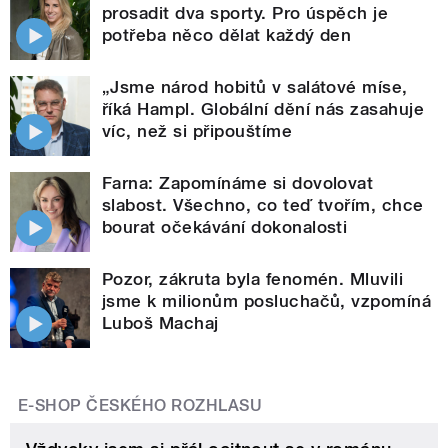
prosadit dva sporty. Pro úspěch je
potřeba něco dělat každý den
„Jsme národ hobitů v salátové míse,
říká Hampl. Globální dění nás zasahuje
víc, než si připouštíme
Farna: Zapomínáme si dovolovat
slabost. Všechno, co teď tvořím, chce
bourat očekávání dokonalosti
Pozor, zákruta byla fenomén. Mluvili
jsme k milionům posluchačů, vzpomíná
Luboš Machaj
E-SHOP ČESKÉHO ROZHLASU