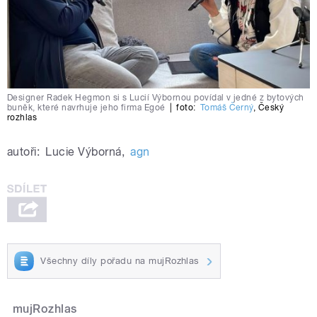
Designer Radek Hegmon si s Lucií Výbornou povídal v jedné z bytových
buněk, které navrhuje jeho firma Egoé
|
foto:
Tomáš Černý
,
Český
rozhlas
autoři:
Lucie Výborná
,
agn
Všechny díly pořadu na mujRozhlas
mujRozhlas