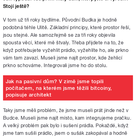
Stojí ještě?
V tom už tři roky bydlíme. Původní Budka je hodně
podobná téhle Ulitě. Základní principy, které prostor řeší,
jsou stejné. Ale samozřejmě se za tři roky objevila
spousta věcí, které mě štvaly. Třeba přijdete na to, že
když potřebujete vyžehlit prádlo, vyžehlíte ho, ale prkno
vám tam zavazí. Museli jsme najít prostor, kde žehlicí
prkno schováme. Integrovali jsme ho do stolu.
Jak na pasivní dům? V zimě jsme topili
počítačem, na kterém jsme těžili bitcoiny,
popisuje architekt
Taky jsme měli problém, že jsme museli prát jinde než v
Budce. Museli jsme najít místo, kam integrujeme pračku.
A velký problém pak bylo i sušení prádla. Pokaždé, když
jsme tam sušili prádlo, jsem o sušák zakopával a hodně