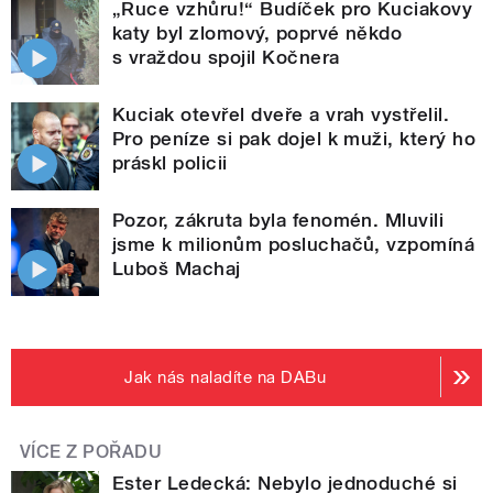
„Ruce vzhůru!“ Budíček pro Kuciakovy
katy byl zlomový, poprvé někdo
s vraždou spojil Kočnera
Kuciak otevřel dveře a vrah vystřelil.
Pro peníze si pak dojel k muži, který ho
práskl policii
Pozor, zákruta byla fenomén. Mluvili
jsme k milionům posluchačů, vzpomíná
Luboš Machaj
Jak nás naladíte na DABu
VÍCE Z POŘADU
Ester Ledecká: Nebylo jednoduché si