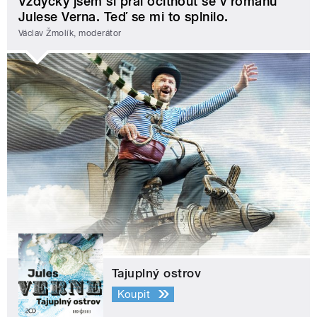
Vždycky jsem si přál ocitnout se v románu
Julese Verna. Teď se mi to splnilo.
Václav Žmolík, moderátor
Tajuplný ostrov
Koupit