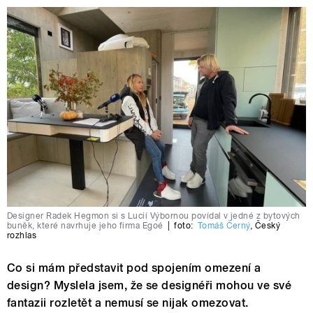
Designer Radek Hegmon si s Lucií Výbornou povídal v jedné z bytových
buněk, které navrhuje jeho firma Egoé
|
foto:
Tomáš Černý
,
Český
rozhlas
Co si mám představit pod spojením omezení a
design? Myslela jsem, že se designéři mohou ve své
fantazii rozletět a nemusí se nijak omezovat.