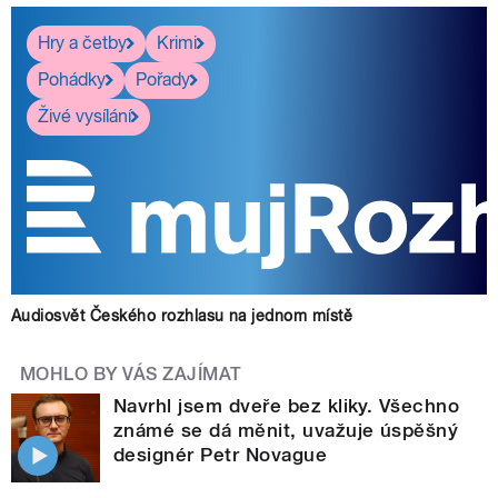
Hry a četby
Krimi
Pohádky
Pořady
Živé vysílání
Audiosvět Českého rozhlasu na jednom místě
MOHLO BY VÁS ZAJÍMAT
Navrhl jsem dveře bez kliky. Všechno
známé se dá měnit, uvažuje úspěšný
designér Petr Novague