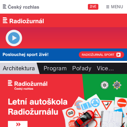
Přejít k hlavnímu obsahu
MENU
ŽIVĚ
Architektura
Program
Pořady
Více
…