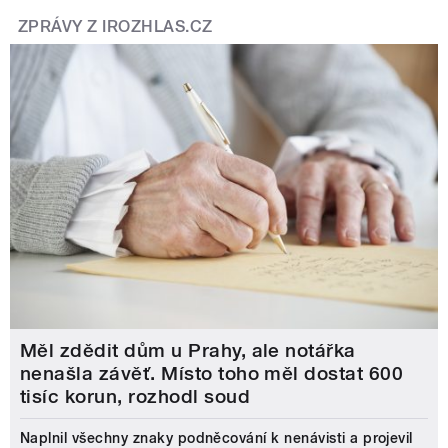
ZPRÁVY Z IROZHLAS.CZ
Měl zdědit dům u Prahy, ale notářka
nenašla závěť. Místo toho měl dostat 600
tisíc korun, rozhodl soud
Naplnil všechny znaky podněcování k nenávisti a projevil