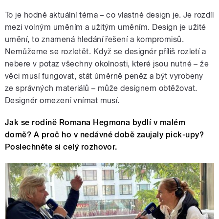
To je hodně aktuální téma – co vlastně design je. Je rozdíl
mezi volným uměním a užitým uměním. Design je užité
umění, to znamená hledání řešení a kompromisů.
Nemůžeme se rozletět. Když se designér příliš rozletí a
nebere v potaz všechny okolnosti, které jsou nutné – že
věci musí fungovat, stát úměrně peněz a být vyrobeny
ze správných materiálů – může designem obtěžovat.
Designér omezení vnímat musí.
Jak se rodině Romana Hegmona bydlí v malém
domě? A proč ho v nedávné době zaujaly pick-upy?
Poslechněte si celý rozhovor.