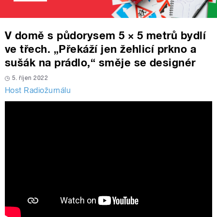
V domě s půdorysem 5 × 5 metrů bydlí
ve třech. „Překáží jen žehlicí prkno a
sušák na prádlo,“ směje se designér
5. říjen 2022
Host Radiožurnálu