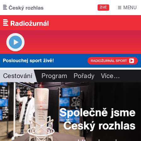
Přejít k hlavnímu obsahu
MENU
ŽIVĚ
Cestování
Program
Pořady
Více
…