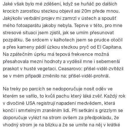
Jaké však bylo mé zděšení, když se huňáč po dalších
krocích zarostlou stezkou objevil asi 20m přede mnou.
Jakýkoliv verbální projev mi zamrzl v ústech a spoušť
mého fotoaparátu jakoby nebyla. Teprve v této, pro mne
stresové situaci jsem zjistil, jak se umím přesunovat
pozpátku. Se srdcem v kalhotech jsem se prudce otočil
a přes kameny pádil úzkou stezkou pryč od El Capitana.
Na zpátečním úprku má tepová frekvence možná
přesahovala mezní hodnoty a vyděsil mne i sebemenší
praskot v husté vegetaci. Ceasarovo: přišel-viděl-zvítězil
se v mém případě změnilo na: přišel-viděl-prohrál.
Na treky po parcích se nedoporučuje nosit oděv ve
kterém se vařilo, to kvůli pachu který láká zvěř. Každý rok
v divočině USA registrují napadení medvědem, která
končí i smrtelným zraněním lidí. Při setkání s grizzlym se
doporučuje vylézt na strom ovšem za předpokladu, že
vhodný strom je na blízku a že se umíte na něj v krátké