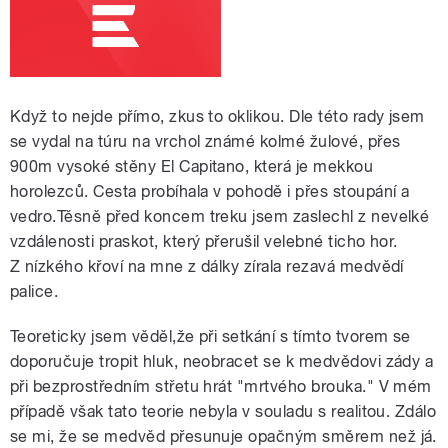
Když to nejde přímo, zkus to oklikou. Dle této rady jsem
se vydal na túru na vrchol známé kolmé žulové, přes
900m vysoké stěny El Capitano, která je mekkou
horolezců. Cesta probíhala v pohodě i přes stoupání a
vedro.Těsně před koncem treku jsem zaslechl z nevelké
vzdálenosti praskot, který přerušil velebné ticho hor.
Z nízkého křoví na mne z dálky zírala rezavá medvědí
palice.
Teoreticky jsem věděl,že při setkání s tímto tvorem se
doporučuje tropit hluk, neobracet se k medvědovi zády a
při bezprostředním střetu hrát "mrtvého brouka." V mém
případě však tato teorie nebyla v souladu s realitou. Zdálo
se mi, že se medvěd přesunuje opačným směrem než já.