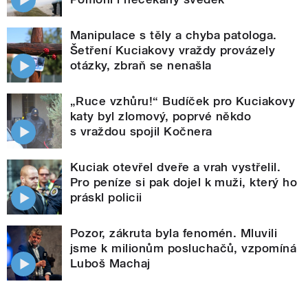
Manipulace s těly a chyba patologa.
Šetření Kuciakovy vraždy provázely
otázky, zbraň se nenašla
„Ruce vzhůru!“ Budíček pro Kuciakovy
katy byl zlomový, poprvé někdo
s vraždou spojil Kočnera
Kuciak otevřel dveře a vrah vystřelil.
Pro peníze si pak dojel k muži, který ho
práskl policii
Pozor, zákruta byla fenomén. Mluvili
jsme k milionům posluchačů, vzpomíná
Luboš Machaj