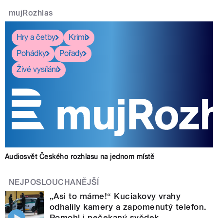
mujRozhlas
Hry a četby
Krimi
Pohádky
Pořady
Živé vysílání
Audiosvět Českého rozhlasu na jednom místě
NEJPOSLOUCHANĚJŠÍ
„Asi to máme!“ Kuciakovy vrahy
odhalily kamery a zapomenutý telefon.
Pomohl i nečekaný svědek