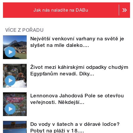
Jak nás naladíte na DABu
VÍCE Z POŘADU
Největší venkovní varhany na světě je
slyšet na míle daleko....
Život mezi káhirskými odpadky chudým
Egypťanům nevadí. Díky...
Lennonova Jahodová Pole se otevřou
veřejnosti. Někdejší...
Do vody v šatech a v děravé loďce?
Pobyt na pláži v 18....