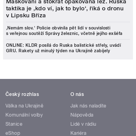
Maskování a stokrát opakovaná lež. Ruská
taktika je ‚kdo ví, jak to bylo‘, říká o dronu
v Lipsku Bříza
‚Nemám slov.‘ Policie obvinila pět lidí v souvislosti
s veřejnou soutěží Správy železnic, včetně jejího exšéfa
ONLINE: KLDR posílá do Ruska balistické střely, uvádí
GRU. Rakety už minulý týden na Ukrajině zabíjely
Český rozhlas
O nás
Válka na Ukrajině
Jak nás naladíte
Komunální volby
Nápověda
Stanice
Lidé v rádiu
eShop
Kariéra