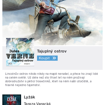
Tajuplný ostrov
Koupit
Lincolnův ostrov nikdo nikdy na mapě nenašel, a přece ho znají lidé
na celém světě. Už déle než sto třicet let na něm prožívají
dobrodružství s pěticí trosečníků, kteří na něm našli útočiště, a
hlavně nejedno tajemství.
Lyžák
Tereza Verecká