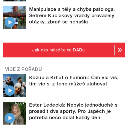
Manipulace s těly a chyba patologa.
Šetření Kuciakovy vraždy provázely
otázky, zbraň se nenašla
Jak nás naladíte na DABu
VÍCE Z POŘADU
Kozub a Krhut o humoru: Čím víc víš,
tím víc si z toho můžeš utahovat
Ester Ledecká: Nebylo jednoduché si
prosadit dva sporty. Pro úspěch je
potřeba něco dělat každý den