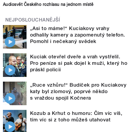
Audiosvět Českého rozhlasu na jednom místě
NEJPOSLOUCHANĚJŠÍ
„Asi to máme!“ Kuciakovy vrahy
odhalily kamery a zapomenutý telefon.
Pomohl i nečekaný svědek
Kuciak otevřel dveře a vrah vystřelil.
Pro peníze si pak dojel k muži, který ho
práskl policii
„Ruce vzhůru!“ Budíček pro Kuciakovy
katy byl zlomový, poprvé někdo
s vraždou spojil Kočnera
Kozub a Krhut o humoru: Čím víc víš,
tím víc si z toho můžeš utahovat