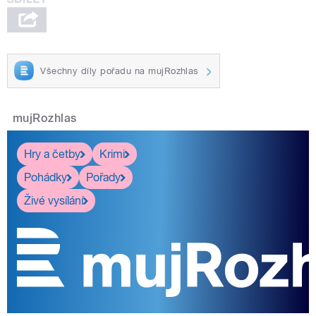
Všechny díly pořadu na mujRozhlas
mujRozhlas
Hry a četby
Krimi
Pohádky
Pořady
Živé vysílání