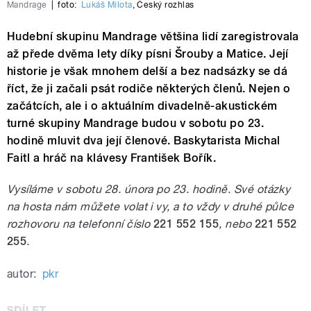
Mandrage
|
foto:
Lukáš Milota
,
Český rozhlas
Hudební skupinu Mandrage většina lidí zaregistrovala
až přede dvěma lety díky písni Šrouby a Matice. Její
historie je však mnohem delší a bez nadsázky se dá
říct, že ji začali psát rodiče některých členů. Nejen o
začátcích, ale i o aktuálním divadelně-akustickém
turné skupiny Mandrage budou v sobotu po 23.
hodině mluvit dva její členové. Baskytarista Michal
Faitl a hráč na klávesy František Bořík.
Vysíláme v sobotu 28. února po 23. hodině. Své otázky
na hosta nám můžete volat i vy, a to vždy v druhé půlce
rozhovoru na telefonní číslo
221 552 155
, nebo
221 552
255
.
autor:
pkr