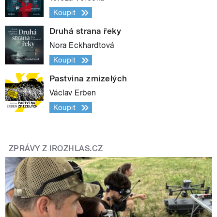
Koupit
Druhá strana řeky
Nora Eckhardtová
Koupit
Pastvina zmizelých
Václav Erben
Koupit
ZPRÁVY Z IROZHLAS.CZ