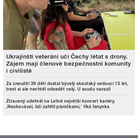
Ukrajinští veteráni učí Čechy létat s drony.
Zájem mají členové bezpečnostní komunity
i civilisté
Za zneužití 39 dětí dostal bývalý skautský vedoucí 10 let,
trest si ale nechtěl odsedět celý. U soudu narazil
Ztracený odehrál na Letné největší koncert kariéry.
‚Neokecával, lidi zahltil písničkami,‘ říká fanynka