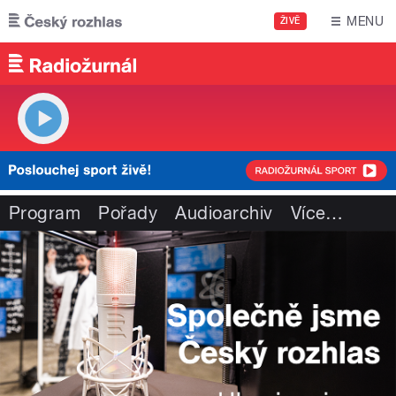
Přejít k hlavnímu obsahu
MENU
ŽIVĚ
Program
Pořady
Audioarchiv
Více
…