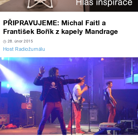
PŘIPRAVUJEME: Michal Faitl a
František Bořík z kapely Mandrage
28. únor 2015
Host Radiožurnálu