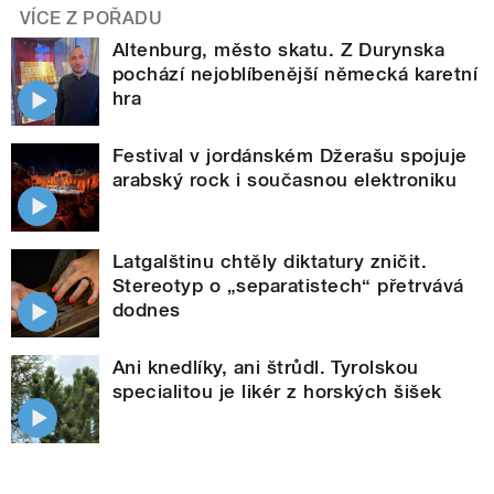
VÍCE Z POŘADU
Altenburg, město skatu. Z Durynska
pochází nejoblíbenější německá karetní
hra
Festival v jordánském Džerašu spojuje
arabský rock i současnou elektroniku
Latgalštinu chtěly diktatury zničit.
Stereotyp o „separatistech“ přetrvává
dodnes
Ani knedlíky, ani štrůdl. Tyrolskou
specialitou je likér z horských šišek