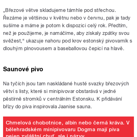
„Březové větve skladujeme támhle pod střechou.
Řezáme je většinou v květnu nebo v červnu, pak je tady
sušíme a máme je potom k dispozici celý rok. Předtím,
než je použijeme, je namáčíme, aby získaly zpátky svou
svěžest,“ ukazuje nahoru pod krov estonský pivovarník s
dlouhým plnovousem a baseballovou čepicí na hlavě.
Saunové pivo
Na tyčích jsou tam naskládané husté svazky březových
větví s listy, které si minipivovar obstarává v jedné
pěstírně stromků v centrálním Estonsku. K přidávání
břízy do piva inspirovala Jaanise sauna.
Chmelová chobotnice, albín nebo černá kráva. V
bělehradském minipivovaru Dogma mají piva
nejen zvláštní chuť, ale i názvy