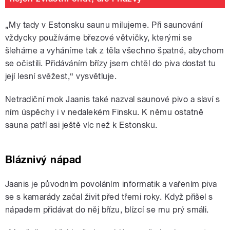
„My tady v Estonsku saunu milujeme. Při saunování
vždycky používáme březové větvičky, kterými se
šleháme a vyháníme tak z těla všechno špatné, abychom
se očistili. Přidáváním břízy jsem chtěl do piva dostat tu
její lesní svěžest,“ vysvětluje.
Netradiční mok Jaanis také nazval saunové pivo a slaví s
ním úspěchy i v nedalekém Finsku. K němu ostatně
sauna patří asi ještě víc než k Estonsku.
Bláznivý nápad
Jaanis je původním povoláním informatik a vařením piva
se s kamarády začal živit před třemi roky. Když přišel s
nápadem přidávat do něj břízu, blízcí se mu prý smáli.