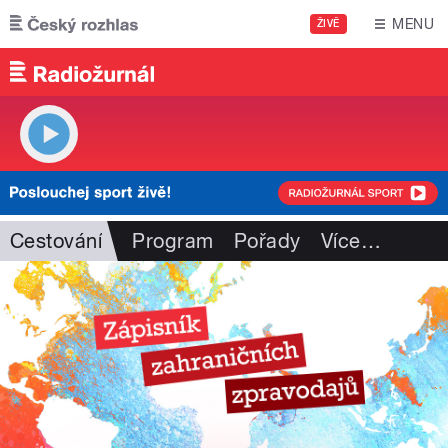
Přejít k hlavnímu obsahu
MENU
ŽIVĚ
Cestování
Program
Pořady
Více
…