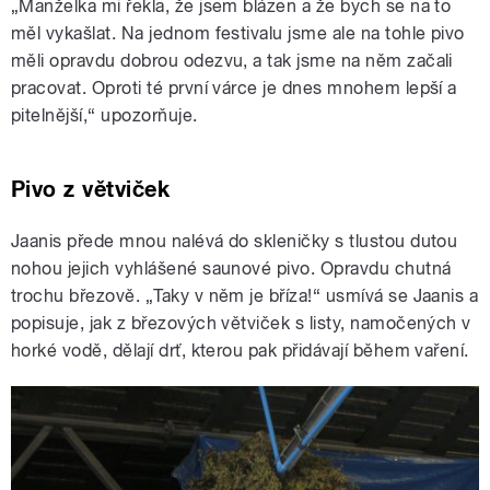
„Manželka mi řekla, že jsem blázen a že bych se na to
měl vykašlat. Na jednom festivalu jsme ale na tohle pivo
měli opravdu dobrou odezvu, a tak jsme na něm začali
pracovat. Oproti té první várce je dnes mnohem lepší a
pitelnější,“ upozorňuje.
Pivo z větviček
Jaanis přede mnou nalévá do skleničky s tlustou dutou
nohou jejich vyhlášené saunové pivo. Opravdu chutná
trochu březově. „Taky v něm je bříza!“ usmívá se Jaanis a
popisuje, jak z březových větviček s listy, namočených v
horké vodě, dělají drť, kterou pak přidávají během vaření.