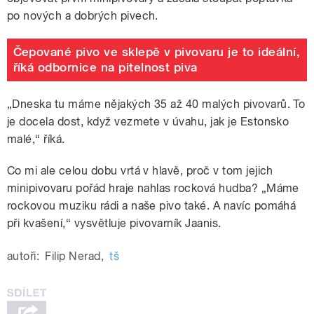
po nových a dobrých pivech.
Čepované pivo ve sklepě v pivovaru je to ideální,
říká odbornice na pitelnost piva
„
Dneska tu máme nějakých 35 až 40 malých pivovarů. To
je docela dost, když vezmete v úvahu, jak je Estonsko
malé,“ říká.
Co mi ale celou dobu vrtá v hlavě, proč v tom jejich
minipivovaru pořád hraje nahlas rocková hudba? „Máme
rockovou muziku rádi a naše pivo také. A navíc pomáhá
při kvašení,“ vysvětluje pivovarník Jaanis.
autoři:
Filip Nerad
,
tš