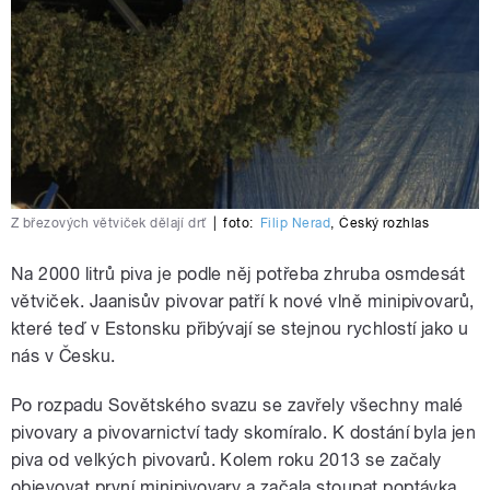
Z březových větviček dělají drť
|
foto:
Filip Nerad
,
Český rozhlas
Na 2000 litrů piva je podle něj potřeba zhruba osmdesát
větviček. Jaanisův pivovar patří k nové vlně minipivovarů,
které teď v Estonsku přibývají se stejnou rychlostí jako u
nás v Česku.
Po rozpadu Sovětského svazu se zavřely všechny malé
pivovary a pivovarnictví tady skomíralo. K dostání byla jen
piva od velkých pivovarů. Kolem roku 2013 se začaly
objevovat první minipivovary a začala stoupat poptávka