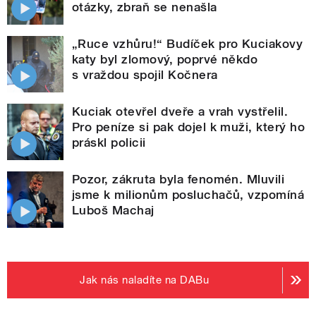
otázky, zbraň se nenašla
„Ruce vzhůru!“ Budíček pro Kuciakovy
katy byl zlomový, poprvé někdo
s vraždou spojil Kočnera
Kuciak otevřel dveře a vrah vystřelil.
Pro peníze si pak dojel k muži, který ho
práskl policii
Pozor, zákruta byla fenomén. Mluvili
jsme k milionům posluchačů, vzpomíná
Luboš Machaj
Jak nás naladíte na DABu