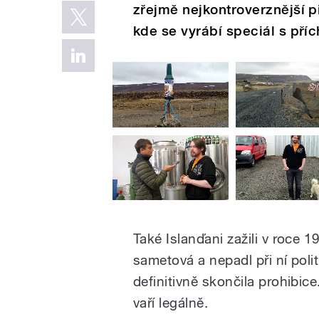
zřejmě nejkontroverznější pi
kde se vyrábí speciál s přích
Také Islanďani zažili v roce 1
sametová a nepadl při ní polit
definitivně skončila prohibice
vaří legálně.