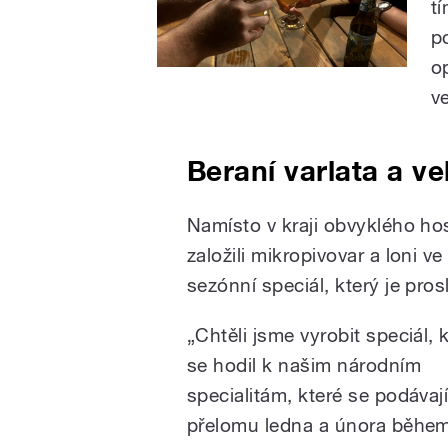
t
p
o
v
Beraní varlata a ve
Namísto v kraji obvyklého ho
založili mikropivovar a loni 
sezónní speciál, který je pros
„Chtěli jsme vyrobit speciál, 
se hodil k našim národním
specialitám, které se podávaj
přelomu ledna a února běhe