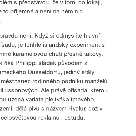
blém s představou, že v tom, co lokají,
je to příjemné a není na něm nic
.
pravdu není. Když si odmyslíte hlavní
řísadu, je tenhle islandský experiment s
emně karamelovou chutí přesně takový,
ak říká Phillipp, sládek původem z
ěmeckého Düsseldorfu, jediný stálý
aměstnanec rodinného podniku manželů
riliussonových. Ale právě přísada, kterou
sou uzená varlata plejtváka tmavého,
zemi, dělá pivu s názvem Hvalur, což v
 celosvětovou reklamu i ostudu.