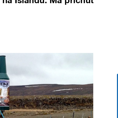
í na Islandu. Má příchuť