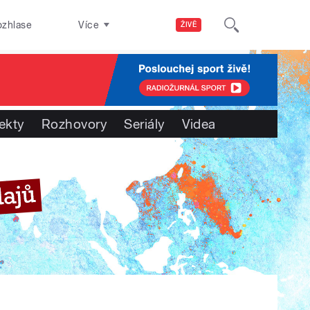
ozhlase
Více
ŽIVĚ
ekty
Rozhovory
Seriály
Videa