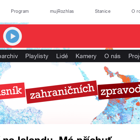
Program
mujRozhlas
Stanice
O r
oarchiv
Playlisty
Lidé
Kamery
O nás
Proj