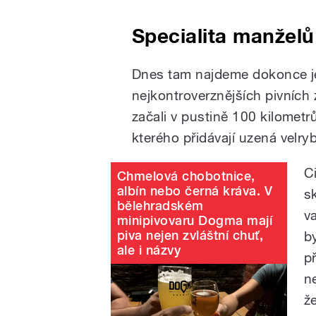
Specialita manželů
Dnes tam najdeme dokonce je
nejkontroverznějších pivních
začali v pustině 100 kilometr
kterého přidávají uzená velryb
C
Chmelová chobotnice,
albín nebo černá kráva. V
s
bělehradském
v
minipivovaru Dogma mají
piva nejen zvláštní chuť,
b
ale i názvy
p
n
ž