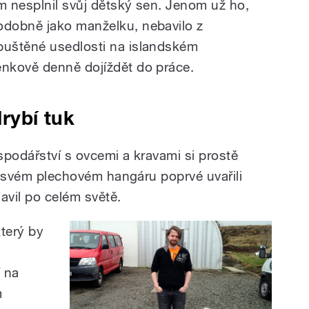
ím nesplnil svůj dětský sen. Jenom už ho,
odobně jako manželku, nebavilo z
puštěné usedlosti na islandském
enkově denně dojíždět do práce.
lrybí tuk
spodářství s ovcemi a kravami si prostě
ve svém plechovém hangáru poprvé uvařili
lavil po celém světě.
který by
í na
m