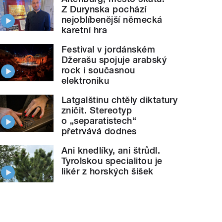
Z Durynska pochází
nejoblíbenější německá
karetní hra
Festival v jordánském
Džerašu spojuje arabský
rock i současnou
elektroniku
Latgalštinu chtěly diktatury
zničit. Stereotyp
o „separatistech“
přetrvává dodnes
Ani knedlíky, ani štrůdl.
Tyrolskou specialitou je
likér z horských šišek