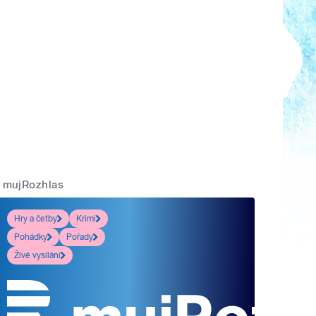
mujRozhlas
Hry a četby
Krimi
Pohádky
Pořady
Živé vysílání