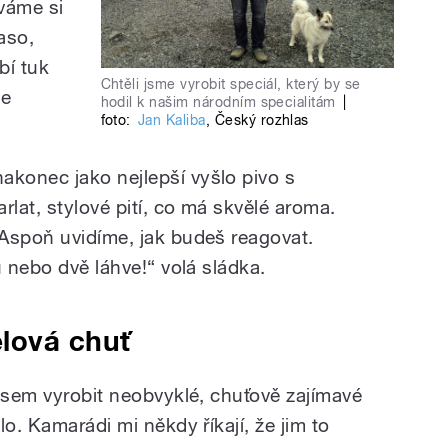
váme si
aso,
bí tuk
Chtěli jsme vyrobit speciál, který by se
je
hodil k našim národním specialitám
|
foto:
Jan Kaliba
,
Český rozhlas
konec jako nejlepší vyšlo pivo s
rlat, stylové pití, co má skvělé aroma.
Aspoň uvidíme, jak budeš reagovat.
u nebo dvě láhve!“ volá sládka.
lová chuť
 jsem vyrobit neobvyklé, chuťově zajímavé
o. Kamarádi mi někdy říkají, že jim to