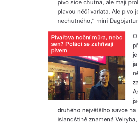
pivo sice chutná, ale mají pro
plavou něčí varlata. Ale pivo 
nechutného,“ míní Dagbjartur
O
Pivařova noční můra, nebo
sen? Poláci se zahřívají
p
pivem
j
j
n
z
A
j
druhého největšího savce na 
islandštině znamená Velryba,