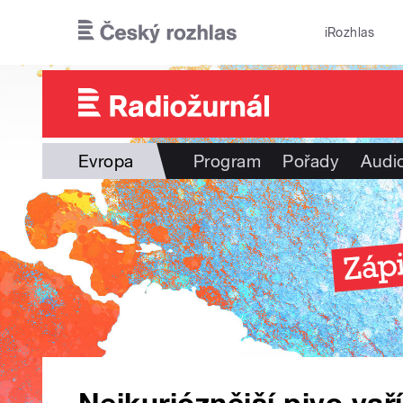
Přejít k hlavnímu obsahu
iRozhlas
Evropa
Program
Pořady
Audi