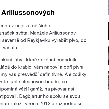
 Ariliussonových
dnu z nejbizarnějších a
 značek světa. Manželé Ariliussonovi
ů severně od Reykjavíku vyrábět pivo, do
í varlata.
inkání láhví, které sezónní brigádník
kládá do krabic, vám napoví a obří pivní
arny vás přesvědčí definitivně. Ale zdálky
yste tuhle plechovou boudu, co
řipomíná větší garáž, na pivovar asi
etipovali. Dagbjartur ho spolu se svou
enou založil v roce 2012 a rozhodně si