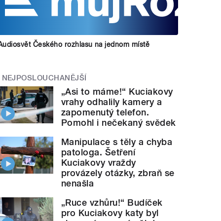
Audiosvět Českého rozhlasu na jednom místě
NEJPOSLOUCHANĚJŠÍ
„Asi to máme!“ Kuciakovy
vrahy odhalily kamery a
zapomenutý telefon.
Pomohl i nečekaný svědek
Manipulace s těly a chyba
patologa. Šetření
Kuciakovy vraždy
provázely otázky, zbraň se
nenašla
„Ruce vzhůru!“ Budíček
pro Kuciakovy katy byl