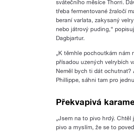
svátečního měsíce Thorri. Dá
třeba fermentované žraločí m
beraní varlata, zakysaný velry
nebo játrový puding,“ popisu
Dagbjartur.
„K těmhle pochoutkám nám na
přísadou uzených velrybích va
Neměl bych ti dát ochutnat? 
Phillippe, sáhni tam pro jedn
Překvapivá karame
„Jsem na to pivo hrdý. Chtěl
pivo a myslím, že se to povedl