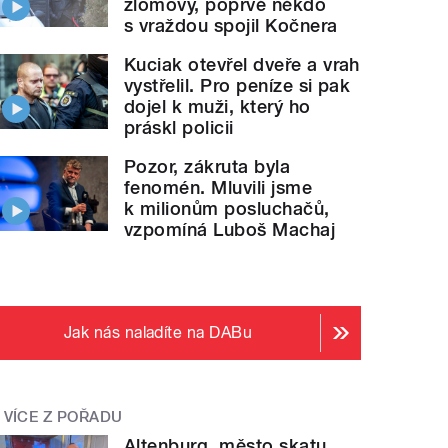
zlomový, poprvé někdo
s vraždou spojil Kočnera
Kuciak otevřel dveře a vrah
vystřelil. Pro peníze si pak
dojel k muži, který ho
práskl policii
Pozor, zákruta byla
fenomén. Mluvili jsme
k milionům posluchačů,
vzpomíná Luboš Machaj
Jak nás naladíte na DABu
VÍCE Z POŘADU
Altenburg, město skatu.