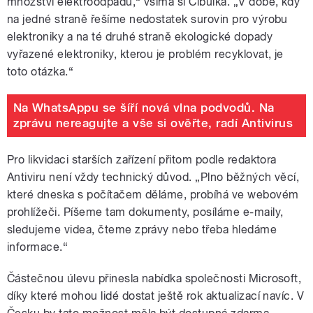
množství elektroodpadu,“ všímá si Cibulka. „V době, kdy
na jedné straně řešíme nedostatek surovin pro výrobu
elektroniky a na té druhé straně ekologické dopady
vyřazené elektroniky, kterou je problém recyklovat, je
toto otázka.“
Na WhatsAppu se šíří nová vlna podvodů. Na
zprávu nereagujte a vše si ověřte, radí Antivirus
Pro likvidaci starších zařízení přitom podle redaktora
Antiviru není vždy technický důvod. „Plno běžných věcí,
které dneska s počítačem děláme, probíhá ve webovém
prohlížeči. Píšeme tam dokumenty, posíláme e-maily,
sledujeme videa, čteme zprávy nebo třeba hledáme
informace.“
Částečnou úlevu přinesla nabídka společnosti Microsoft,
díky které mohou lidé dostat ještě rok aktualizací navíc. V