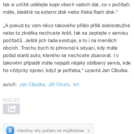
tak si určitě udělejte kopii všech vašich dat, co v počítači
máte, ideálně na externí disk nebo třeba flash disk.“
„A pokud by vám něco takového přišlo příliš dobrodružné
nebo to zkrátka nechcete řešit, tak se zeptejte v servisu
počítačů. Ještě jich řada existuje, a to i na menších
obcích. Trochu bych to přirovnal k situaci, kdy máte
pořád starší auto, kterého se nechcete zbavovat. I v
takovém případě máte nejspíš nějaký oblíbený servis, kde
ho vždycky opraví, když je potřeba,“ uzavírá Jan Cibulka.
autoři:
Jan Cibulka
,
Jiří Chum
,
krt
Všechny díly pořadu na mujRozhlas