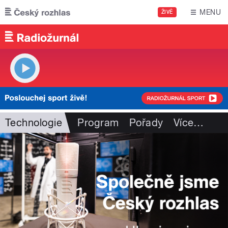
Přejít k hlavnímu obsahu
MENU
ŽIVĚ
Technologie
Program
Pořady
Více
…