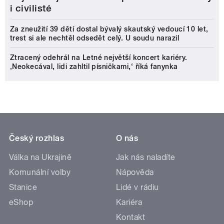
i civilisté
Za zneužití 39 dětí dostal bývalý skautský vedoucí 10 let,
trest si ale nechtěl odsedět celý. U soudu narazil
Ztracený odehrál na Letné největší koncert kariéry.
‚Neokecával, lidi zahltil písničkami,‘ říká fanynka
Český rozhlas
O nás
Válka na Ukrajině
Jak nás naladíte
Komunální volby
Nápověda
Stanice
Lidé v rádiu
eShop
Kariéra
Kontakt