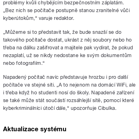
problémy kvůli chybějícím bezpečnostním záplatám.
„Bez nich se počítače postupně stanou zranitelné vůči
kyberútokům,“ varuje redaktor.
„Můžeme si to představit tak, že bude snazší se do
takového počítače dostat, ukrást z něj soubory nebo ho
třeba na dálku zašifrovat a majitele pak vydírat, že pokud
nezaplatí, už se nikdy nedostane ke svým dokumentům
nebo fotografiím.“
Napadený počítač navíc představuje hrozbu i pro další
počítače ve stejné síti. „A to nejenom na domácí WiFi, ale
i třeba když ho studenti nosí do školy. Napadené zařízení
se také může stát součástí rozsáhlejší sítě, pomocí které
kyberkriminálníci útočí dále,“ upozorňuje Cibulka.
Aktualizace systému