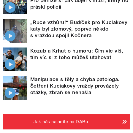
Pro peníze si pak dojel k muži, který ho
práskl policii
„Ruce vzhůru!“ Budíček pro Kuciakovy
katy byl zlomový, poprvé někdo
s vraždou spojil Kočnera
Kozub a Krhut o humoru: Čím víc víš,
tím víc si z toho můžeš utahovat
Manipulace s těly a chyba patologa.
Šetření Kuciakovy vraždy provázely
otázky, zbraň se nenašla
Jak nás naladíte na DABu