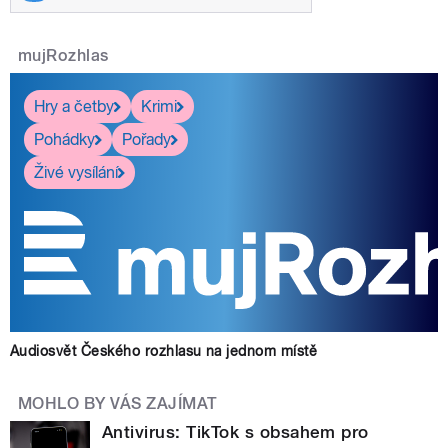
mujRozhlas
Hry a četby
Krimi
Pohádky
Pořady
Živé vysílání
Audiosvět Českého rozhlasu na jednom místě
MOHLO BY VÁS ZAJÍMAT
Antivirus: TikTok s obsahem pro