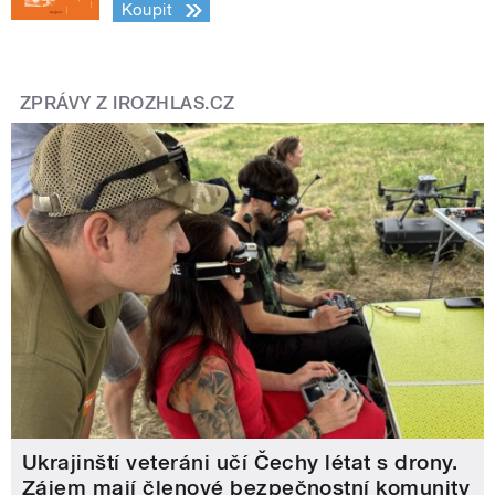
Koupit
ZPRÁVY Z IROZHLAS.CZ
Ukrajinští veteráni učí Čechy létat s drony.
Zájem mají členové bezpečnostní komunity