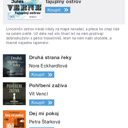
Tajuplný ostrov
Koupit
Lincolnův ostrov nikdo nikdy na mapě nenašel, a přece ho znají lidé
na celém světě. Už déle než sto třicet let na něm prožívají
dobrodružství s pěticí trosečníků, kteří na něm našli útočiště, a
hlavně nejedno tajemství.
Druhá strana řeky
Nora Eckhardtová
Koupit
Pohřbeni zaživa
Vít Vencl
Koupit
Dej mi pokoj
Petra Štarková