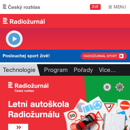
Přejít k hlavnímu obsahu
MENU
ŽIVĚ
Technologie
Program
Pořady
Více
…