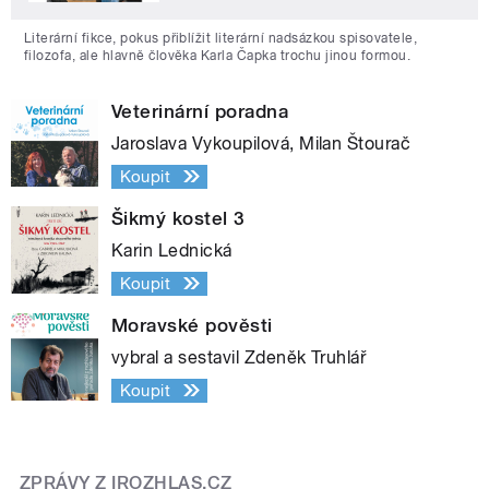
Literární fikce, pokus přiblížit literární nadsázkou spisovatele,
filozofa, ale hlavně člověka Karla Čapka trochu jinou formou.
Veterinární poradna
Jaroslava Vykoupilová, Milan Štourač
Koupit
Šikmý kostel 3
Karin Lednická
Koupit
Moravské pověsti
vybral a sestavil Zdeněk Truhlář
Koupit
ZPRÁVY Z IROZHLAS.CZ