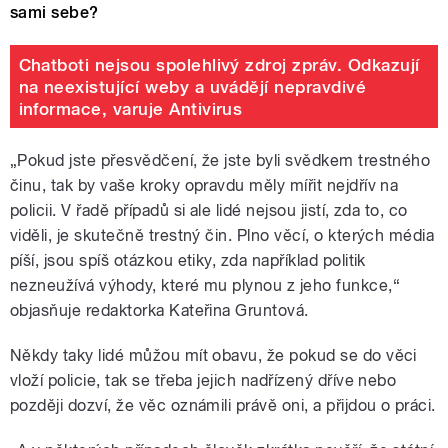
sami sebe?
Chatboti nejsou spolehlivý zdroj zpráv. Odkazují
na neexistující weby a uvádějí nepravdivé
informace, varuje Antivirus
„Pokud jste přesvědčení, že jste byli svědkem trestného
činu, tak by vaše kroky opravdu měly mířit nejdřív na
policii. V řadě případů si ale lidé nejsou jistí, zda to, co
viděli, je skutečně trestný čin. Plno věcí, o kterých média
píší, jsou spíš otázkou etiky, zda například politik
nezneužívá výhody, které mu plynou z jeho funkce,“
objasňuje redaktorka Kateřina Gruntová.
Někdy taky lidé můžou mít obavu, že pokud se do věci
vloží policie, tak se třeba jejich nadřízený dříve nebo
později dozví, že věc oznámili právě oni, a přijdou o práci.