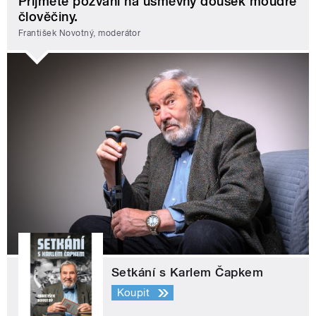
Přijměte pozvání na úsměvný doušek moudré
člověčiny.
František Novotný, moderátor
Setkání s Karlem Čapkem
Koupit