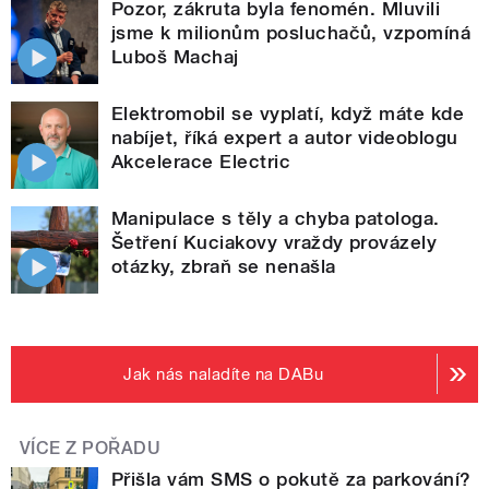
Pozor, zákruta byla fenomén. Mluvili
jsme k milionům posluchačů, vzpomíná
Luboš Machaj
Elektromobil se vyplatí, když máte kde
nabíjet, říká expert a autor videoblogu
Akcelerace Electric
Manipulace s těly a chyba patologa.
Šetření Kuciakovy vraždy provázely
otázky, zbraň se nenašla
Jak nás naladíte na DABu
VÍCE Z POŘADU
Přišla vám SMS o pokutě za parkování?