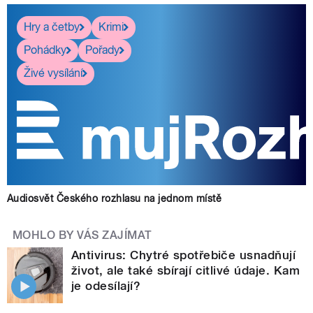
Hry a četby
Krimi
Pohádky
Pořady
Živé vysílání
Audiosvět Českého rozhlasu na jednom místě
MOHLO BY VÁS ZAJÍMAT
Antivirus: Chytré spotřebiče usnadňují
život, ale také sbírají citlivé údaje. Kam
je odesílají?