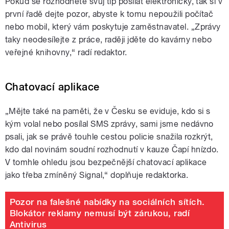
Pokud se rozhodnete svůj tip posílat elektronicky, tak si v
první řadě dejte pozor, abyste k tomu nepoužili počítač
nebo mobil, který vám poskytuje zaměstnavatel. „Zprávy
taky neodesílejte z práce, raději jděte do kavárny nebo
veřejné knihovny,“ radí redaktor.
Chatovací aplikace
„Mějte také na paměti, že v Česku se eviduje, kdo si s
kým volal nebo posílal SMS zprávy, sami jsme nedávno
psali, jak se právě touhle cestou policie snažila rozkrýt,
kdo dal novinám soudní rozhodnutí v kauze Čapí hnízdo.
V tomhle ohledu jsou bezpečnější chatovací aplikace
jako třeba zmíněný Signal,“ doplňuje redaktorka.
Pozor na falešné nabídky na sociálních sítích.
Blokátor reklamy nemusí být zárukou, radí
Antivirus