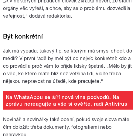
„A v některých případech člověk zkrátka nevěří, že státní
orgány věc vyřeší, a chce, aby se o problému dozvěděla
veřejnost,“ dodává redaktorka.
Být konkrétní
Jak má vypadat takový tip, se kterým má smysl chodit do
médií? V první řadě by měl být co nejvíc konkrétní: kdo a
co provádí a proč vám to přijde lidsky špatně. „Mělo by jít
o věc, ke které máte blíž než většina lidí, vidíte třeba
nějakou nepravost na úřadě, kde pracujete.“
Na WhatsAppu se šíří nová vlna podvodů. Na
zprávu nereagujte a vše si ověřte, radí Antivirus
Novináři a novinářky také ocení, pokud svoje slova máte
čím doložit: třeba dokumenty, fotografiemi nebo
nahrávkou.