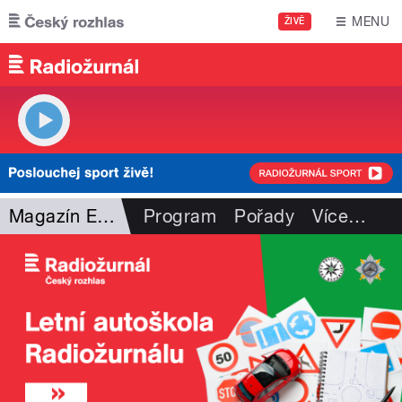
Přejít k hlavnímu obsahu
MENU
ŽIVĚ
Magazín Experiment
Program
Pořady
Více
…