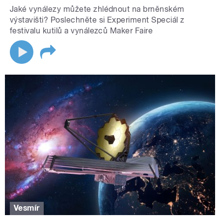
Jaké vynálezy můžete zhlédnout na brněnském
výstavišti? Poslechněte si Experiment Speciál z
festivalu kutilů a vynálezců Maker Faire
Vesmír