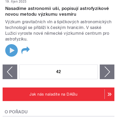
19. říjen 2023
Nasadíme astronomii uši, popisují astrofyzikové
novou metodu výzkumu vesmíru
Výzkum gravitačních vln a špičkových astronomických
technologií se přiblíží k českým hranicím. V saské
Lužici vyroste nové německé výzkumné centrum pro
astrofyziku.
STRÁNKY
42
n
zí
Jak nás naladíte na DABu
O POŘADU