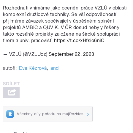
Rozhodnutí vnímáme jako ocenění práce VZLÚ v oblasti
komplexní družicové techniky. Se vší odpovědností
přijímáme závazek spočívající v úspěšném splnění
projektů AMBIC a QUVIK. V ČR dosud nebyly řešeny
takto rozsáhlé projekty založené na široké spolupráci
firem a univ. pracovišť.
https://t.co/xHfsio6niC
— VZLÚ (@VZLUcz)
September 22, 2023
autoři:
Eva Kézrová
,
and
Všechny díly pořadu na mujRozhlas