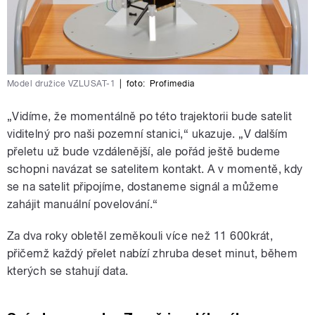
Model družice VZLUSAT-1
|
foto:
Profimedia
„Vidíme, že momentálně po této trajektorii bude satelit
viditelný pro naši pozemní stanici,“ ukazuje. „V dalším
přeletu už bude vzdálenější, ale pořád ještě budeme
schopni navázat se satelitem kontakt. A v momentě, kdy
se na satelit připojíme, dostaneme signál a můžeme
zahájit manuální povelování.“
Za dva roky obletěl zeměkouli více než 11 600krát,
přičemž každý přelet nabízí zhruba deset minut, během
kterých se stahují data.