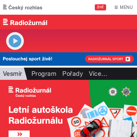
Přejít k hlavnímu obsahu
MENU
ŽIVĚ
Vesmír
Program
Pořady
Více
…