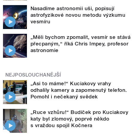
Nasadíme astronomii uši, popisují
astrofyzikové novou metodu výzkumu
vesmíru
„Měli bychom zpomalit, vesmír se stává
přecpaným,“ říká Chris Impey, profesor
astronomie
NEJPOSLOUCHANĚJŠÍ
„Asi to máme!“ Kuciakovy vrahy
odhalily kamery a zapomenutý telefon.
Pomohl i nečekaný svědek
„Ruce vzhůru!“ Budíček pro Kuciakovy
katy byl zlomový, poprvé někdo
s vraždou spojil Kočnera