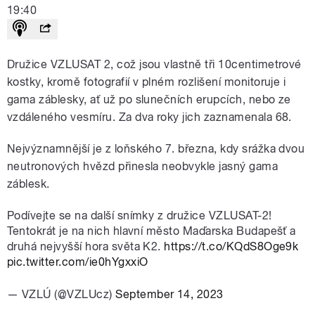
19:40
Družice VZLUSAT 2, což jsou vlastně tři 10centimetrové
kostky, kromě fotografií v plném rozlišení monitoruje i
gama záblesky, ať už po slunečních erupcích, nebo ze
vzdáleného vesmíru. Za dva roky jich zaznamenala 68.
Nejvýznamnější je z loňského 7. března, kdy srážka dvou
neutronových hvězd přinesla neobvykle jasný gama
záblesk.
Podívejte se na další snímky z družice VZLUSAT-2!
️Tentokrát je na nich hlavní město Maďarska Budapešť a
druhá nejvyšší hora světa K2.
https://t.co/KQdS8Oge9k
pic.twitter.com/ie0hYgxxiO
— VZLÚ (@VZLUcz)
September 14, 2023