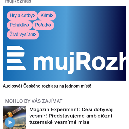
mujRozhlas
Hry a četby
Krimi
Pohádky
Pořady
Živé vysílání
Audiosvět Českého rozhlasu na jednom místě
MOHLO BY VÁS ZAJÍMAT
Magazín Experiment: Češi dobývají
vesmír! Představujeme ambiciózní
tuzemské vesmírné mise