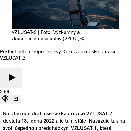
VZLUSAT-2 | Foto: Výzkumný a
zkušební letecký ústav (VZLU),
©
Poslechněte si reportáž Evy Kézrové o české družici
VZLUSAT 2
2:59
Na oběžnou dráhu se česká družice VZLUSAT 2
dostala 13. ledna 2022 a je tam stále. Navazuje tak na
svoji úspěšnou předchůdkyni VZLUSAT 1, která