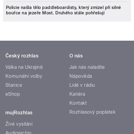
Policie našla tělo paddleboardisty, který zmizel při silné
bouřce na jezeře Most. Druhého stále pohřešují
Český rozhlas
O nás
Válka na Ukrajině
Jak nás naladíte
Komunální volby
Nápověda
Stanice
Lidé v rádiu
eShop
Kariéra
Kontakt
Rozhlasový poplatek
mujRozhlas
Živé vysílání
Audioarchiv