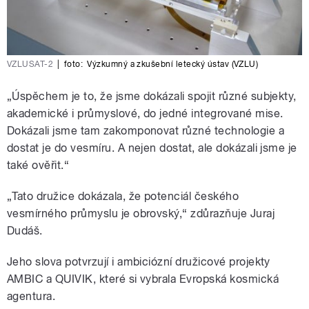
VZLUSAT-2
|
foto:
Výzkumný a zkušební letecký ústav (VZLU)
„Úspěchem je to, že jsme dokázali spojit různé subjekty,
akademické i průmyslové, do jedné integrované mise.
Dokázali jsme tam zakomponovat různé technologie a
dostat je do vesmíru. A nejen dostat, ale dokázali jsme je
také ověřit.“
„Tato družice dokázala, že potenciál českého
vesmírného průmyslu je obrovský,“ zdůrazňuje Juraj
Dudáš.
Jeho slova potvrzují i ambiciózní družicové projekty
AMBIC a QUIVIK, které si vybrala Evropská kosmická
agentura.