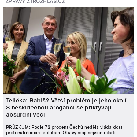
ZPRÁVY Z IROZHLAS.CZ
Telička: Babiš? Větší problém je jeho okolí.
S neskutečnou arogancí se přikrývají
absurdní věci
PRŮZKUM: Podle 72 procent Čechů nedělá vláda dost
proti extrémním teplotám. Obavy mají nejvíce mladí