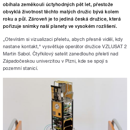
obíhala zeměkouli úctyhodných pět let, přestože
obvyklá životnost těchto malých družic bývá kolem
roku a půl. Zároveň je to jediná česká družice, která
pořizuje snímky naší planety ve vysokém rozlišení.
„Otevírám si vizualizaci přeletu, abych přesně viděl, kdy
nastane kontakt,“ vysvětluje operátor družice VZLUSAT 2
Martin Sabol. Čtyřkilový satelit zanedlouho přeletí nad
Západočeskou univerzitou v Plzni, kde se spojí s
pozemní stanicí.