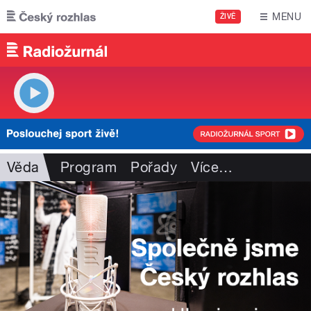
Přejít k hlavnímu obsahu
MENU
ŽIVĚ
Věda
Program
Pořady
Více
…