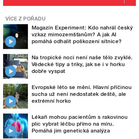
VÍCE Z POŘADU
Magazín Experiment: Kdo nahrál český
vzkaz mimozemšťanům? A jak AI
pomáhá odhalit poškození sítnice?
Na tropické noci není naše tělo zvyklé.
Vědecké tipy a triky, jak se i v horku
dobře vyspat
Evropské léto se mění. Hlavní příčinou
sucha už není nedostatek deště, ale
extrémní horko
Lékaři mohou pacientům s rakovinou
plic vybrat léčbu přímo na míru.
Pomáhá jim genetická analýza