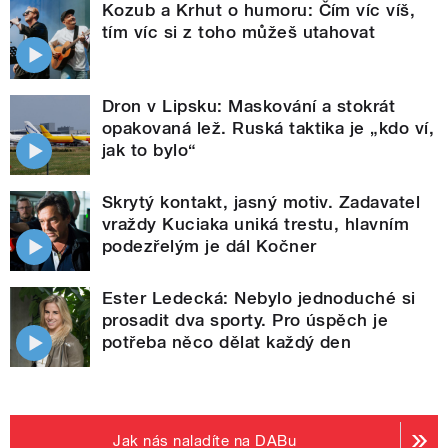
Kozub a Krhut o humoru: Čím víc víš,
tím víc si z toho můžeš utahovat
Dron v Lipsku: Maskování a stokrát
opakovaná lež. Ruská taktika je „kdo ví,
jak to bylo“
Skrytý kontakt, jasný motiv. Zadavatel
vraždy Kuciaka uniká trestu, hlavním
podezřelým je dál Kočner
Ester Ledecká: Nebylo jednoduché si
prosadit dva sporty. Pro úspěch je
potřeba něco dělat každý den
Jak nás naladíte na DABu