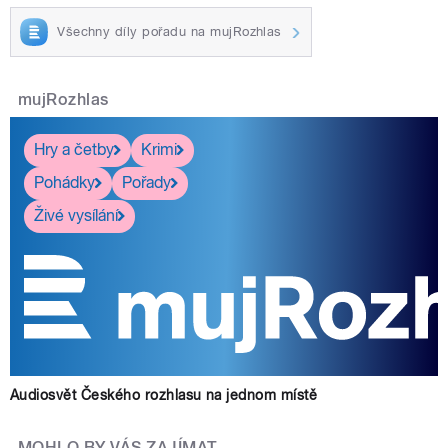
Všechny díly pořadu na mujRozhlas
mujRozhlas
Hry a četby
Krimi
Pohádky
Pořady
Živé vysílání
Audiosvět Českého rozhlasu na jednom místě
MOHLO BY VÁS ZAJÍMAT