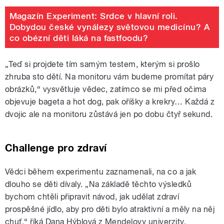
Magazín Experiment: Srdce v hlavní roli.
Dobydou české vynálezy světovou medicínu? A
co obézní děti láká na fastfoodu?
„Teď si projdete tím samým testem, kterým si prošlo
zhruba sto dětí. Na monitoru vám budeme promítat páry
obrázků,“ vysvětluje vědec, zatímco se mi před očima
objevuje bageta a hot dog, pak oříšky a krekry… Každá z
dvojic ale na monitoru zůstává jen po dobu čtyř sekund.
Challenge pro zdraví
Vědci během experimentu zaznamenali, na co a jak
dlouho se děti dívaly. „Na základě těchto výsledků
bychom chtěli připravit návod, jak udělat zdraví
prospěšné jídlo, aby pro děti bylo atraktivní a měly na něj
chuť,“ říká Dana Hýblová z Mendelovy univerzity.