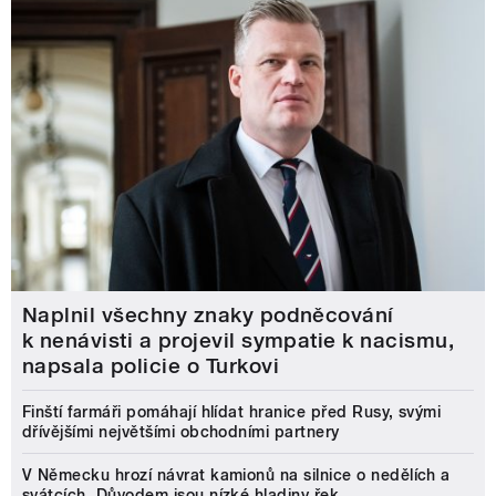
Naplnil všechny znaky podněcování
k nenávisti a projevil sympatie k nacismu,
napsala policie o Turkovi
Finští farmáři pomáhají hlídat hranice před Rusy, svými
dřívějšími největšími obchodními partnery
V Německu hrozí návrat kamionů na silnice o nedělích a
svátcích. Důvodem jsou nízké hladiny řek