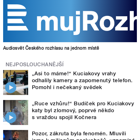
Audiosvět Českého rozhlasu na jednom místě
NEJPOSLOUCHANĚJŠÍ
„Asi to máme!“ Kuciakovy vrahy
odhalily kamery a zapomenutý telefon.
Pomohl i nečekaný svědek
„Ruce vzhůru!“ Budíček pro Kuciakovy
katy byl zlomový, poprvé někdo
s vraždou spojil Kočnera
Pozor, zákruta byla fenomén. Mluvili