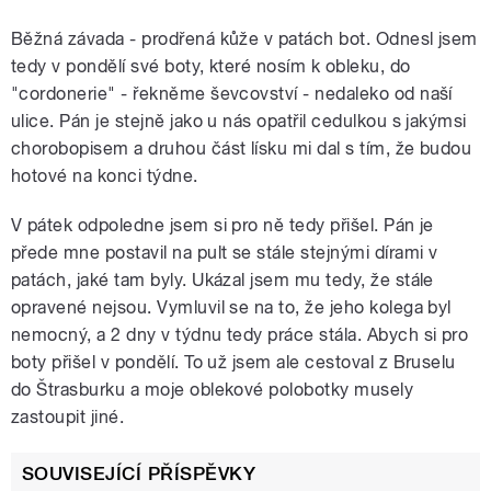
Běžná závada - prodřená kůže v patách bot. Odnesl jsem
tedy v pondělí své boty, které nosím k obleku, do
"cordonerie" - řekněme ševcovství - nedaleko od naší
ulice. Pán je stejně jako u nás opatřil cedulkou s jakýmsi
chorobopisem a druhou část lísku mi dal s tím, že budou
hotové na konci týdne.
V pátek odpoledne jsem si pro ně tedy přišel. Pán je
přede mne postavil na pult se stále stejnými dírami v
patách, jaké tam byly. Ukázal jsem mu tedy, že stále
opravené nejsou. Vymluvil se na to, že jeho kolega byl
nemocný, a 2 dny v týdnu tedy práce stála. Abych si pro
boty přišel v pondělí. To už jsem ale cestoval z Bruselu
do Štrasburku a moje oblekové polobotky musely
zastoupit jiné.
SOUVISEJÍCÍ PŘÍSPĚVKY