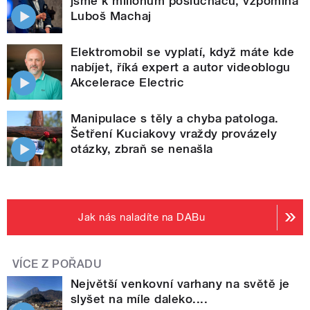
jsme k milionům posluchačů, vzpomíná
Luboš Machaj
Elektromobil se vyplatí, když máte kde
nabíjet, říká expert a autor videoblogu
Akcelerace Electric
Manipulace s těly a chyba patologa.
Šetření Kuciakovy vraždy provázely
otázky, zbraň se nenašla
Jak nás naladíte na DABu
VÍCE Z POŘADU
Největší venkovní varhany na světě je
slyšet na míle daleko....