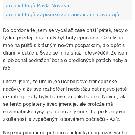
archiv blogů Pavla Nováka
archiv blogů Zápisníku zahraničních zpravodajů
Do cordonerie jsem se vydal až zase příští pátek, tedy o
týden později, než měly být boty opravené. Čekaly na
mne na pultě s krásným novým podpatkem, ale opět s
dírami v patách. Švec se mne snažil přesvědčit, že jsem
si objednal podražení bot a o prodřených patách nebyla
řeč.
Litoval jsem, že umím jen učebnicové francouzské
nadávky a že své rozhořčení nedokážu dát najevo ještě
razantněji. Boty byly hotové do dalšího dne. Nevím, jak
se tento popletený švec jmenuje, ale protože má
severoafrické rysy, pojmenoval jsem si ho po kolegově
zkušenosti s vypečeným opravářem počítačů - Azíz.
Nějakou podobnou příhodu s belgickými opraváři všeho