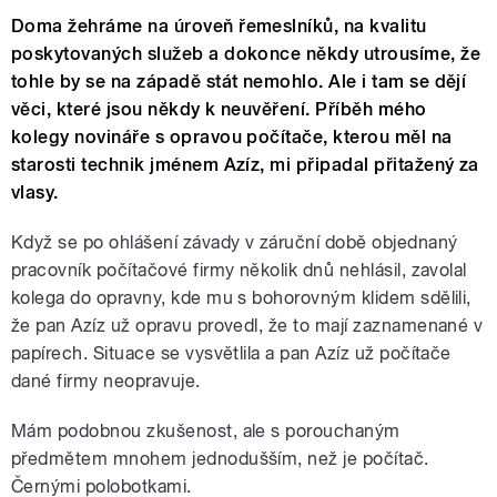
Doma žehráme na úroveň řemeslníků, na kvalitu
poskytovaných služeb a dokonce někdy utrousíme, že
tohle by se na západě stát nemohlo. Ale i tam se dějí
věci, které jsou někdy k neuvěření. Příběh mého
kolegy novináře s opravou počítače, kterou měl na
starosti technik jménem Azíz, mi připadal přitažený za
vlasy.
Když se po ohlášení závady v záruční době objednaný
pracovník počítačové firmy několik dnů nehlásil, zavolal
kolega do opravny, kde mu s bohorovným klidem sdělili,
že pan Azíz už opravu provedl, že to mají zaznamenané v
papírech. Situace se vysvětlila a pan Azíz už počítače
dané firmy neopravuje.
Mám podobnou zkušenost, ale s porouchaným
předmětem mnohem jednodušším, než je počítač.
Černými polobotkami.