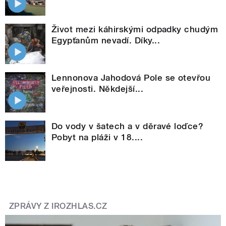
Život mezi káhirskými odpadky chudým
Egypťanům nevadí. Díky...
Lennonova Jahodová Pole se otevřou
veřejnosti. Někdejší...
Do vody v šatech a v děravé loďce?
Pobyt na pláži v 18....
ZPRÁVY Z IROZHLAS.CZ