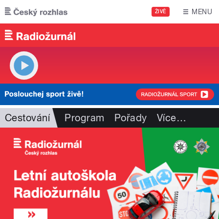
Přejít k hlavnímu obsahu
MENU
ŽIVĚ
Cestování
Program
Pořady
Více
…