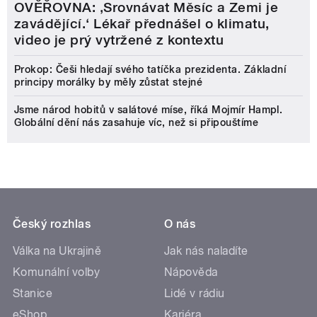
OVĚŘOVNA: ‚Srovnávat Měsíc a Zemi je
zavádějící.‘ Lékař přednášel o klimatu,
video je prý vytržené z kontextu
Prokop: Češi hledají svého tatíčka prezidenta. Základní
principy morálky by měly zůstat stejné
Jsme národ hobitů v salátové míse, říká Mojmír Hampl.
Globální dění nás zasahuje víc, než si připouštíme
Český rozhlas
O nás
Válka na Ukrajině
Jak nás naladíte
Komunální volby
Nápověda
Stanice
Lidé v rádiu
eShop
Kariéra