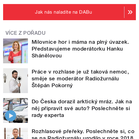
Jak nás naladíte na DABu
VÍCE Z POŘADU
Milovnice hor i máma na plný úvazek.
Představujeme moderátorku Hanku
Shánělovou
Práce v rozhlase je už taková nemoc,
směje se moderátor Radiožurnálu
Štěpán Pokorný
Do Česka dorazil arktický mráz. Jak na
něj připravit své auto? Poslechněte si
rady experta
Rozhlasové přeřeky. Poslechněte si, co
se na Radiožurnálu urodilo v roce 2018