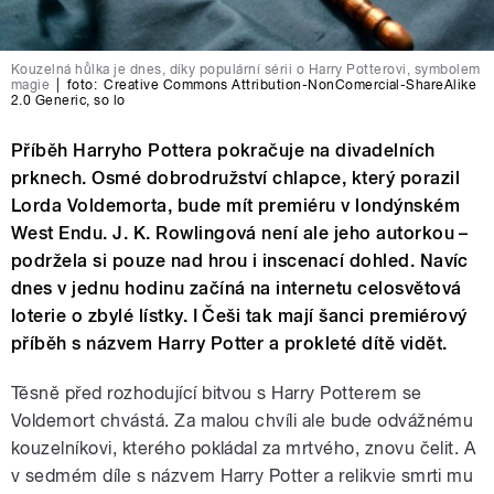
Kouzelná hůlka je dnes, díky populární sérii o Harry Potterovi, symbolem
magie
|
foto:
Creative Commons Attribution-NonComercial-ShareAlike
2.0 Generic
,
so lo
Příběh Harryho Pottera pokračuje na divadelních
prknech. Osmé dobrodružství chlapce, který porazil
Lorda Voldemorta, bude mít premiéru v londýnském
West Endu. J. K. Rowlingová není ale jeho autorkou –
podržela si pouze nad hrou i inscenací dohled. Navíc
dnes v jednu hodinu začíná na internetu celosvětová
loterie o zbylé lístky. I Češi tak mají šanci premiérový
příběh s názvem Harry Potter a prokleté dítě vidět.
Těsně před rozhodující bitvou s Harry Potterem se
Voldemort chvástá. Za malou chvíli ale bude odvážnému
kouzelníkovi, kterého pokládal za mrtvého, znovu čelit. A
v sedmém díle s názvem Harry Potter a relikvie smrti mu