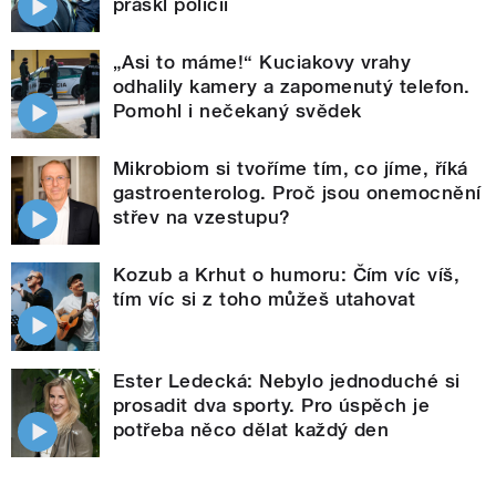
práskl policii
„Asi to máme!“ Kuciakovy vrahy
odhalily kamery a zapomenutý telefon.
Pomohl i nečekaný svědek
Mikrobiom si tvoříme tím, co jíme, říká
gastroenterolog. Proč jsou onemocnění
střev na vzestupu?
Kozub a Krhut o humoru: Čím víc víš,
tím víc si z toho můžeš utahovat
Ester Ledecká: Nebylo jednoduché si
prosadit dva sporty. Pro úspěch je
potřeba něco dělat každý den