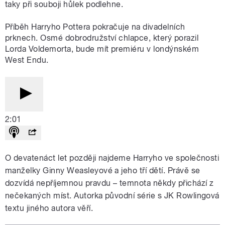
taky při souboji hůlek podlehne.
Příběh Harryho Pottera pokračuje na divadelních
prknech. Osmé dobrodružství chlapce, který porazil
Lorda Voldemorta, bude mít premiéru v londýnském
West Endu.
2:01
O devatenáct let později najdeme Harryho ve společnosti
manželky Ginny Weasleyové a jeho tří dětí. Právě se
dozvídá nepříjemnou pravdu – temnota někdy přichází z
nečekaných míst. Autorka původní série s JK Rowlingová
textu jiného autora věří.