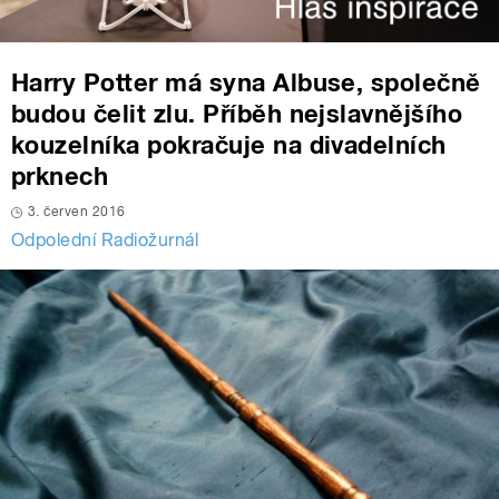
Harry Potter má syna Albuse, společně
budou čelit zlu. Příběh nejslavnějšího
kouzelníka pokračuje na divadelních
prknech
3. červen 2016
Odpolední Radiožurnál