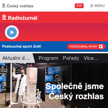
Přejít k hlavnímu obsahu
MENU
ŽIVĚ
Aktuální dění
Program
Pořady
Více
…