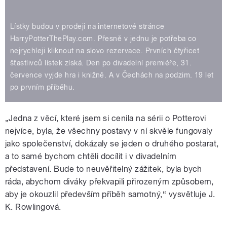
Lístky budou v prodeji na internetové stránce
HarryPotterThePlay.com. Přesně v jednu je potřeba co
nejrychleji kliknout na slovo rezervace. Prvních čtyřicet
šťastlivců lístek získá. Den po divadelní premiéře, 31.
července vyjde hra i knižně. A v Čechách na podzim. 19 let
po prvním příběhu.
„Jedna z věcí, které jsem si cenila na sérii o Potterovi
nejvíce, byla, že všechny postavy v ní skvěle fungovaly
jako společenství, dokázaly se jeden o druhého postarat,
a to samé bychom chtěli docílit i v divadelním
představení. Bude to neuvěřitelný zážitek, byla bych
ráda, abychom diváky překvapili přirozeným způsobem,
aby je okouzlil především příběh samotný,“ vysvětluje J.
K. Rowlingová.